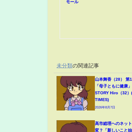
モール
未分類
の関連記事
山本舞香（28） 第
「母子ともに健康」夫
STORY Hiro（32）
TIMES)
2026年8月7日
高市総理へのネッ
変？「新しいこと