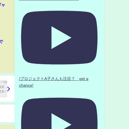
ギャ
で
/プロジェクトA子さんも注目？ get a
chance!