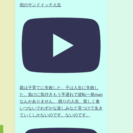
侶のサンドイッチ人生
親は子育てに失敗した」子は人生に失敗し
た。負けに気付きもう手遅れで逆転一発man
なんかありません、 残りの人生、貧しく食
いつないでわずかな楽しみなど見つけて生き
ていくしかないのです。ないのです。