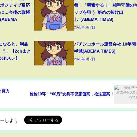
たポジティブ反応
番」「興奮する！」相手守備の
”に…今後の政権
ップを狙う”斜めの抜け出
ABEMA
し”(ABEMA TIMES)
2026年8月7日
になると、利益
パチンコホール運営会社 10年間
！？」【2chまと
半減(ABEMA TIMES)
5chスレ】
2026年8月7日
g臂力
枪枪10环！“00后”女兵不仅颜值高，枪法更高！
ローしよう