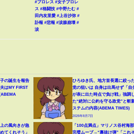
#プロレス #女子プロレ
ス #格闘技 #中野たむ #
田内友里愛 #上谷沙弥 #
訃報 #悲報 #涙腺崩壊 #
涙
1子の誕生を報告
ひろゆき氏、地方首長選に絞っ
はMY FIRST
党の狙いは 自身は出馬せず「自
(ABEMA
が表に出た時点で負け戦」強調
た“絶対に公約を守る政党”と斬
ステムの内容(ABEMA TIMES)
2026年8月7日
ト上の風向きが急
「100点満点」マリノス谷村海
始めてくれそう」
完璧ムーブ→“裏抜け弾”「これぞ