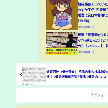
期待感強く出てい
わずか半年で“逆風
運営に及ぼす影響は(
TIMES)
2026年8月7日
農家「消費税が1％
が7%減るんだけど
め】【2chスレ】【
2026年8月7日
铁臂阿坤（低卡美食） 活肌肉带人挑战200k
器！ #健身好物推荐官 #腹肌 #健身 #shorts
Xでフォ