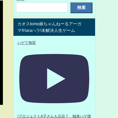
検索
カオスtomo娘ちゃんねーるアーガ
マ!Haraハラ!未解決人生ゲーム
ハゲて無双
/プロジェクトA子さんも注目？ 独身ハゲ僧