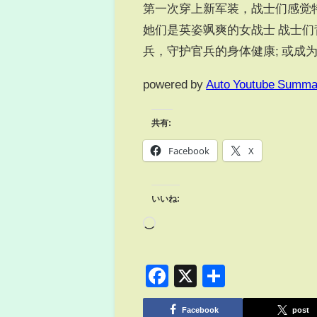
第一次穿上新军装，战士们感觉特
她们是英姿飒爽的女战士 战士们
兵，守护官兵的身体健康; 或成
powered by
Auto Youtube Summa
共有:
Facebook
X
いいね:
Facebook
X
共
有
Facebook
post