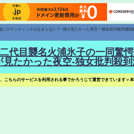
速報にロマンティックが止まらない？--僕が見たかった夜空！独女批判殺到激闘
！--二代目襲名火浦氷子の一同
見たかった夜空-独女批判殺到
、こちらのサービスを利用される事でかろうじて運営できています＞本