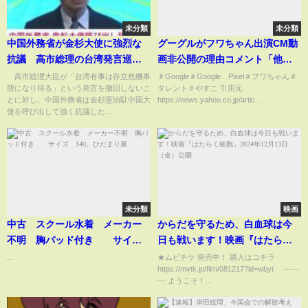
未分類
未分類
中国外務省が金杉大使に強烈な
グーグルがフワちゃん出演CM動
抗議 高市総理の台湾発言巡
画非公開の理由コメント「他者
り 日本は総領事発言に抗議
を尊重しない行為に関しては厳
高市総理大臣が「台湾有事は存立危機事
＃Google＃Google Pixel＃フワちゃん＃
態になり得る」という発言を撤回しないこ
タレント＃やすこ 引用元
(2025年11月14日)
格なポリシー」
とに対し、中国外務省は金杉憲治駐中国大
https://news.yahoo.co.jp/artic...
使を呼び出して強く抗議した...
未分類
映画
中古 スクール水着 メーカー
からだを守るため、白血球は今
不明 胸パッド付き サイ
日も戦います！映画『はたらく
ズ 140。ひだまり屋
細胞』2024年12月13日（金）公
...
★ムビチケ 発売中！ 購入はコチラ
https://mvtk.jp/film/081217?id=wbyt ------
開
--- ようこそ！...