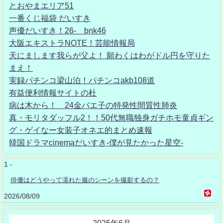
とおやまエリア51
一番くじ福袋 だいすき
声優だいすき！26- bnk46
大阪エキストラNOTE！芸能情報局
天にまします我らが父よ！ 願わくはわがドル円を守りた
まえ！
実録パチンコ梁山泊！パチンコakb108道
有益便利情報サイトの杜
病は木から！ 24金バエ子の特発性間質性肺炎
真・モリタダッフル2！！50代無職独身ガチホモ童貞ギン
グ・ゲイなー女装子オネエ的まとめ速報
韓国ドラマcinemaだいすき-僕が見たかった星空-
1 -
俳優はどうやって濡れた服のシーンを撮影するの？
2026/08/09
2025年6月