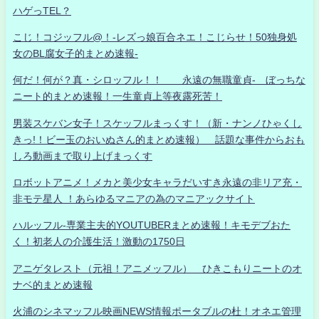
ハゲっTEL？
こじ！コジッフル@！-レズっ娘百合ネエ！こじらせ！50独身処
女のBL腐女子的まとめ速報-
何だ！何が？真・シロッフル！！ 永遠の無職童貞- ぼっちな
ニート的まとめ速報！一生童貞上等夜露死苦！
男装スケバン女子！スケッフルまっくす！（新・ナンノひゃくし
きっ!！ビー玉のおいぬさん的まとめ速報） 話題な事件からおも
しろ動画まで取り上げまっくす
ロボットアニメ！メカと美少女キャラだいすき永遠の非リア充・
非モテ星人 ！あらゆるマニアの為のマニアックサイト
ハルッフル-専業主夫的YOUTUBERまとめ速報！キモデブおた
く！初老人の介護生活！激動の1750日
アニゲタレスト（元祖！アニメッフル） ひきこもりニートのオ
ナベ的まとめ速報
火浦のシネマッフル映画NEWS情報ポータブルの杜！オネエ管理