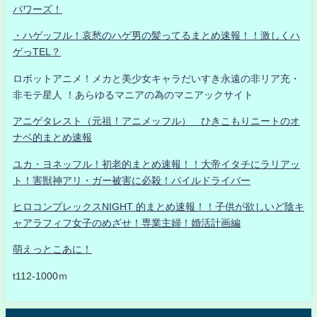
パワーズ！
・ハゲッフル！哀愁のハゲ男の髪ってるまとめ速報！！激しくハ
ゲっTEL？
ロボットアニメ！メカと美少女キャラだいすき永遠の非リア充・
非モテ星人 ！あらゆるマニアの為のマニアックサイト
アニゲタレスト（元祖！アニメッフル） ひきこもりニートのオ
ナベ的まとめ速報
ユカ・ヨネッフル！初老的まとめ速報！！大帝イタチにラリアッ
ト！害獣神アリ・ガー被害に必殺！パイルドライバー
ヒロコンプレックスNIGHT 的まとめ速報！！子供が欲しいど陰キ
ャアラフィフ女子のめざせ！専業主婦！婚活計画編
萌えっとこあに！
t112-1000ｍ