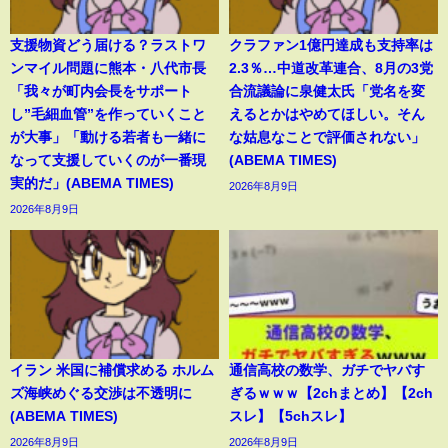
支援物資どう届ける？ラストワ
クラファン1億円達成も支持率は
ンマイル問題に熊本・八代市長
2.3％…中道改革連合、8月の3党
「我々が町内会長をサポート
合流議論に泉健太氏「党名を変
し”毛細血管”を作っていくこと
えるとかはやめてほしい。そん
が大事」「動ける若者も一緒に
な姑息なことで評価されない」
なって支援していくのが一番現
(ABEMA TIMES)
実的だ」(ABEMA TIMES)
2026年8月9日
2026年8月9日
イラン 米国に補償求める ホルム
通信高校の数学、ガチでヤバす
ズ海峡めぐる交渉は不透明に
ぎるｗｗｗ【2chまとめ】【2ch
(ABEMA TIMES)
スレ】【5chスレ】
2026年8月9日
2026年8月9日