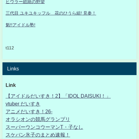
ヒウラー総統の野望
三代目 ユキユキッフル 花のひうら組! 見参！
魁!!アイドル塾!
t112
Links
Link
【アイドルだいすき！2】「IDOL DAISUKI！」
vtuber だいすき
アニメだいすき！26-
オラシオンの競馬グランプリ
スーパーウンコウーマンT・子なし
スケバン氷子のまとめ速報！