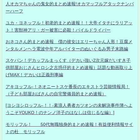
人オカマちゃんの鬼女的まとめ速報!オカマッフルアタックナンバ
ーハーフ
ユカ・ヨネッフル！初老的まとめ速報！！大帝イタチにラリアッ
ト！害獣神アリ・ガー被害に必殺！パイルドライバー
おネコさん的まとめ速報 僕の彼女はエリーちゃん人形！豆腐メ
ンタルメンヘラ電波中年アルバイターのぬいぐるみ男子末路編
スケバン！デカッフルまっくす（デカい強い2次元嫁だいすき子
供部屋おじさんヒロシ之古惑仔的まとめ速報）話題な動画取り上
げMAX！デカいは正義刑事編
アキヨッフル-！ネオニートスケ番長のエキストラ芸能情報局！
（子ども部屋おばさんの自宅警備員的まとめ速報）
[ヨシヨシロッフル-！！-素浪人勇者カツオンの未解決事件簿へよ
うこそYOUKO！のナンノ洋子のはなしは信じるな編）]
モリッフル！ 50代無職独身的まとめ速報！有益便利情報サイ
トの杜 モリッフル