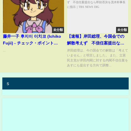
未分類
未分類
藤井一子 후지이 이치코 (Ichiko
【速報】岸田総理、今国会での
Fujii) - チェック・ポイント
解散考えず 不信任案提出なら
(Check Point) [Stereo] 1986
即刻否決を茂木幹事長に指示｜
...
岸田総理は、今の国会での解散は「考えて
いません」と明言しました。 また、立憲
TBS NEWS DIG
民主党が岸田内閣に対する内閣不信任案を
あすにも提出する方向で調整...
s