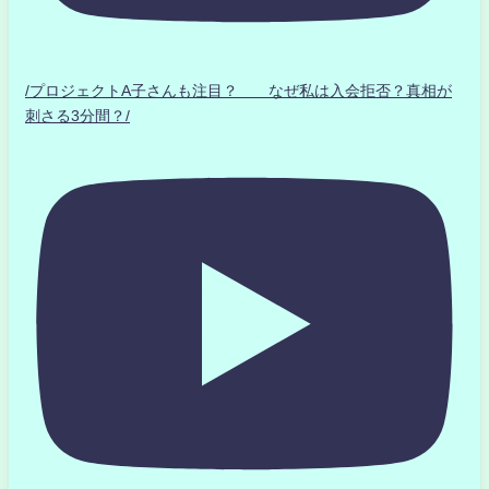
/プロジェクトA子さんも注目？ なぜ私は入会拒否？真相が
刺さる3分間？/