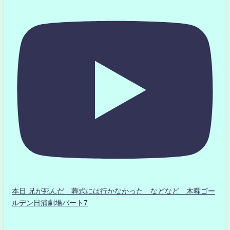
本日 兄が死んだ 葬式には行かなかった などなど 木曜ゴー
ルデン日浦劇場パート7