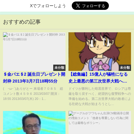
Xでフォローしよう
おすすめの記事
未分類
未分類
＄金バエ＄2 誕生日プレゼント開
【総集編】15億人が犠牲になる
封枠 2013年3月7日18時55分
史上最悪の第三次世界大戦への
道 -人類最終聖戦記-【一気見・
(´･ω･`)ありがとー 来場者７０８５ 総
ドイツが勝利した暗黒世界で、ロシアは尊
コメント数４５９６ 2013/03/07 開演：
厳を取り戻すべく、絶望的な復讐戦争への
ゆっくり実況・HoI4】
18:55 2013/03/07(木) 20：1...
準備を始める。第二次世界大戦の敗者によ
る壮絶な大戦が始まろうとし...