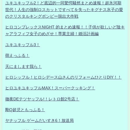
ユキユキッフル2！ど底辺的一同驚愕騒然まとめ速報！超氷河期
世代！人生の強制ロスカットですべてを失ったキグナス氷子の愛
のクリスタルキングボンビー脱出大作戦
ヒロコンプレックスNIGHT 的まとめ速報！！子供が欲しいど陰キ
ャアラフィフ女子のめざせ！専業主婦！婚活計画編
ユキユキッフル3！
萌えっふる！
天にまします我ら！
ヒロシッフル！ヒロシデース山さんのリフォームひとりDIY！！
ヒロユキユキッフルMAX！スーパークッキング！
徹夜DEテツヤッフル!！レトロ館2号店！
剛Q超児ともっふる！
ヤナッフル ゲームだいすき6！放送局