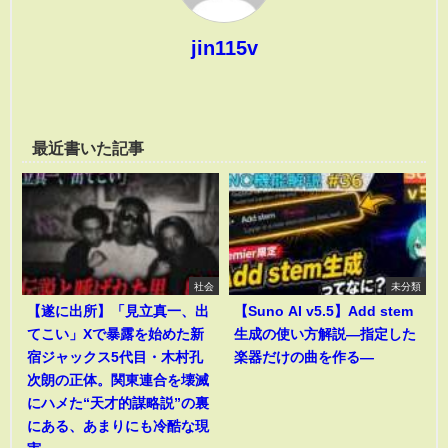
jin115v
最近書いた記事
社会
未分類
【遂に出所】「見立真一、出
【Suno AI v5.5】Add stem
てこい」Xで暴露を始めた新
生成の使い方解説―指定した
宿ジャックス5代目・木村孔
楽器だけの曲を作る―
次朗の正体。関東連合を壊滅
にハメた“天才的謀略説”の裏
にある、あまりにも冷酷な現