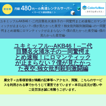
ユキミッフルAKB46！-二代目襲名火浦氷子の一同驚愕まとめ速報にロマンテ
ィックが止まらない？--僕が見たかった夜空！独女批判殺到激闘編--の一同驚
愕まとめ速報にロマンティックが止まらない？-僕の見たかった夜空編--僕の
見たかった星空編-
ユキミッフル--AKB46！--二代
目襲名火浦氷子の一同驚愕ま
とめ速報！にロマンティック
が止まらない？僕が見たかっ
た夜空-独女批判殺到激闘編
腐女子＜お客様皆様が掲載の記事等へアクセス、閲覧、こちらのサービ
スを利用される事でかろうじて運営できています＞本日は足元が悪い中
ご足労頂き誠に有難うございます。