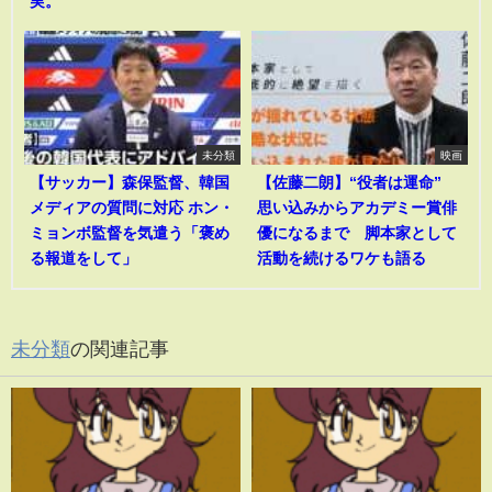
実。
未分類
映画
【サッカー】森保監督、韓国
【佐藤二朗】“役者は運命”
メディアの質問に対応 ホン・
思い込みからアカデミー賞俳
ミョンボ監督を気遣う「褒め
優になるまで 脚本家として
る報道をして」
活動を続けるワケも語る
未分類
の関連記事