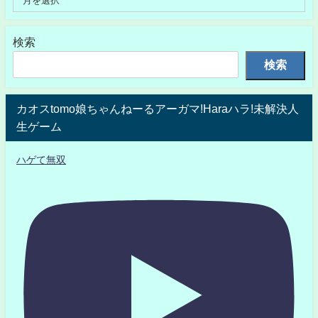
検索
検索
カオスtomo娘ちゃんねーるアーガマ!Haraハラ!未解決人
生ゲーム
ハゲて無双