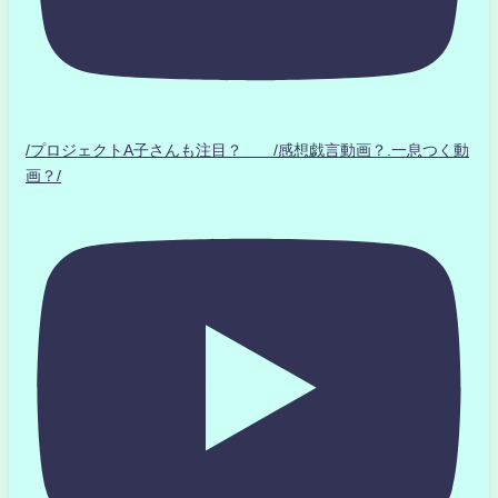
/プロジェクトA子さんも注目？ /感想戯言動画？.一息つく動
画？/