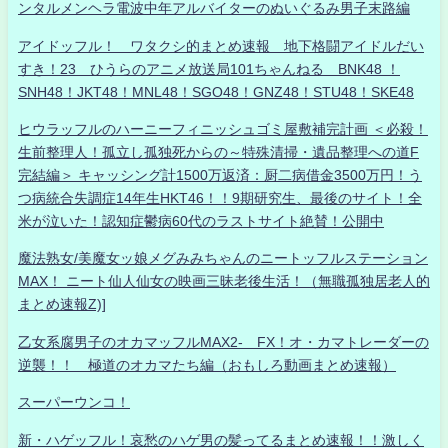
ンタルメンヘラ電波中年アルバイターのぬいぐるみ男子末路編
アイドッフル！ ワタクシ的まとめ速報 地下格闘アイドルだい
すき！23 ひうらのアニメ放送局101ちゃんねる BNK48 ！
SNH48！JKT48！MNL48！SGO48！GNZ48！STU48！SKE48
ヒウラッフルのハーニーフィニッシュゴミ屋敷補完計画 ＜必殺！
生前整理人！孤立し孤独死からの～特殊清掃・遺品整理への道F
完結編＞ キャッシング計1500万返済：厨二病借金3500万円！う
つ病統合失調症14年生HKT46！！9期研究生、最後のサイト！全
米が泣いた！認知症鬱病60代のラストサイト絶賛！公開中
魔法熟女/美魔女ッ娘メグみみちゃんのニートッフルステーション
MAX！ ニート仙人仙女の映画三昧老後生活！（無職孤独居老人的
まとめ速報Z)]
乙女系腐男子のオカマッフルMAX2- FX！オ・カマトレーダーの
逆襲！！ 極道のオカマたち編（おもしろ動画まとめ速報）
スーパーウンコ！
新・ハゲッフル！哀愁のハゲ男の髪ってるまとめ速報！！激しく