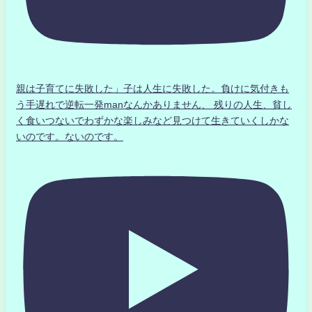
親は子育てに失敗した」子は人生に失敗した。負けに気付きも
う手遅れで逆転一発manなんかありません、 残りの人生、貧し
く食いつないでわずかな楽しみなど見つけて生きていくしかな
いのです。ないのです。