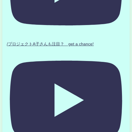
/プロジェクトA子さんも注目？ get a chance!