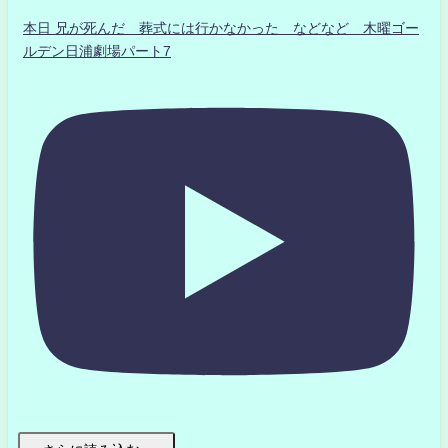
本日 兄が死んだ 葬式には行かなかった などなど 木曜ゴー
ルデン日浦劇場パート7