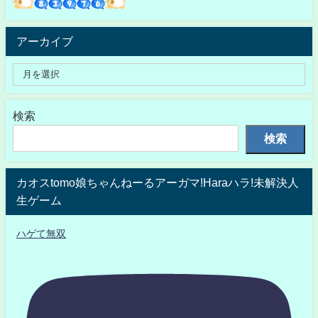
アーカイブ
検索
検索
カオスtomo娘ちゃんねーるアーガマ!Haraハラ!未解決人
生ゲーム
ハゲて無双