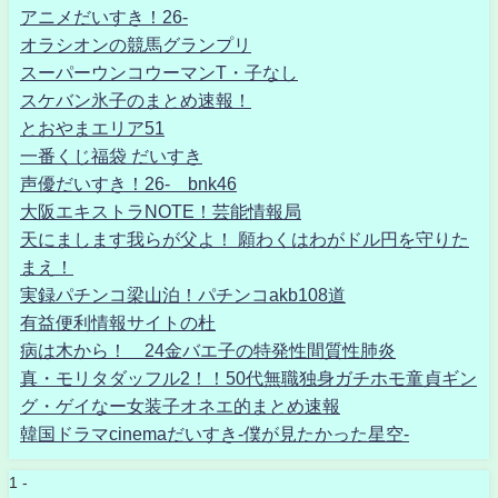
アニメだいすき！26-
オラシオンの競馬グランプリ
スーパーウンコウーマンT・子なし
スケバン氷子のまとめ速報！
とおやまエリア51
一番くじ福袋 だいすき
声優だいすき！26- bnk46
大阪エキストラNOTE！芸能情報局
天にまします我らが父よ！ 願わくはわがドル円を守りた
まえ！
実録パチンコ梁山泊！パチンコakb108道
有益便利情報サイトの杜
病は木から！ 24金バエ子の特発性間質性肺炎
真・モリタダッフル2！！50代無職独身ガチホモ童貞ギン
グ・ゲイなー女装子オネエ的まとめ速報
韓国ドラマcinemaだいすき-僕が見たかった星空-
1 -