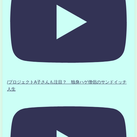
/プロジェクトA子さんも注目？ 独身ハゲ僧侶のサンドイッチ
人生