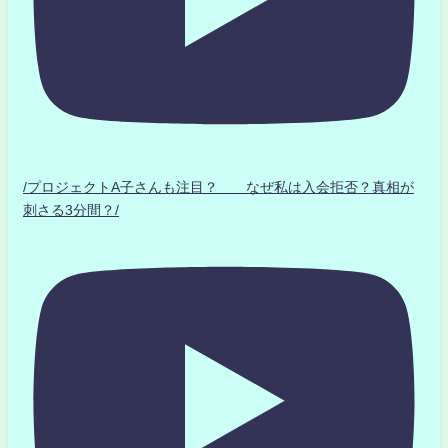
/プロジェクトA子さんも注目？ なぜ私は入会拒否？真相が
刺さる3分間？/