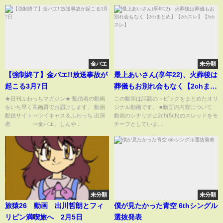
金バエ
未分類
【強制終了】金バエ!!放送事故が
最上あいさん(享年22)、火葬後は
起こる3月7日
葬儀もお別れ会もなく【2chまと
め】【2chスレ】【5chスレ】
★日刊ふわっちマガジン★ 配信者の動画
この動画は話題のトピックをまとめたオリ
をいち早く高画質でお届けします。 動画
ジナル動画です。 ■動画の内容について
配信サイト⇒ツイキャス＆ふわっち 出演
動画のシナリオは2ch(5ch)のスレッドをモ
者 ⇒金バエ、しんや...
チーフとしていま...
未分類
未分類
旅猿26 動画 出川哲朗とフィ
僕が見たかった青空 6thシングル
リピン満喫旅へ 2月5日
選抜発表