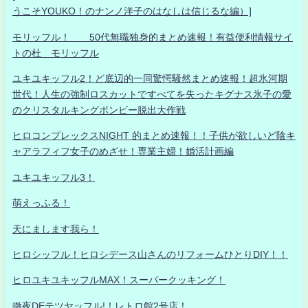
うこそYOUKO！のナンノ洋子のはなしは信じるな編）]
モリッフル！ 50代無職独身的まとめ速報！有益便利情報サイ
トの杜 モリッフル
ユキユキッフル2！ど底辺的一同驚愕騒然まとめ速報！超氷河期
世代！人生の強制ロスカットですべてを失ったキグナス氷子の愛
のクリスタルキングボンビー脱出大作戦
ヒロコンプレックスNIGHT 的まとめ速報！！子供が欲しいど陰キ
ャアラフィフ女子のめざせ！専業主婦！婚活計画編
ユキユキッフル3！
萌えっふる！
天にまします我ら！
ヒロシッフル！ヒロシデース山さんのリフォームひとりDIY！！
ヒロユキユキッフルMAX！スーパークッキング！
徹夜DEテツヤッフル!！レトロ館2号店！