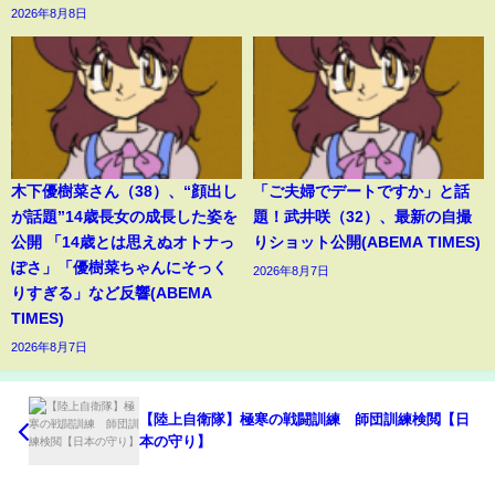
2026年8月8日
木下優樹菜さん（38）、“顔出し
「ご夫婦でデートですか」と話
が話題”14歳長女の成長した姿を
題！武井咲（32）、最新の自撮
公開 「14歳とは思えぬオトナっ
りショット公開(ABEMA TIMES)
ぽさ」「優樹菜ちゃんにそっく
2026年8月7日
りすぎる」など反響(ABEMA
TIMES)
2026年8月7日
【陸上自衛隊】極寒の戦闘訓練 師団訓練検閲【日
本の守り】