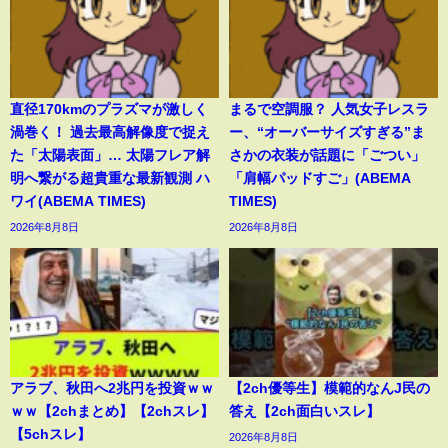
直径170kmのプラズマが激しく
まるで空調服？ 人気女子レスラ
渦巻く！ 過去最高解像度で捉え
ー、“オーバーサイズすぎる”ま
た「太陽表面」… 太陽フレア解
さかの衣装が話題に「ごつい」
明へ繋がる超貴重な最新観測 ハ
「肩幅パッドすご」(ABEMA
ワイ(ABEMA TIMES)
TIMES)
2026年8月8日
2026年8月8日
アラブ、秋田へ2兆円を投資ｗｗ
【2ch優等生】模範的なんJ民の
ｗｗ【2chまとめ】【2chスレ】
答え【2ch面白いスレ】
【5chスレ】
2026年8月8日