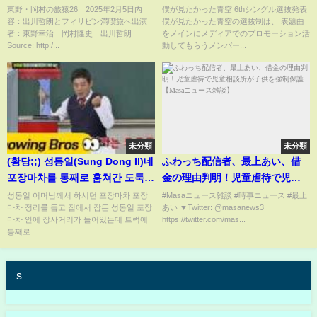
東野・岡村の旅猿26 2025年2月5日内
僕が見たかった青空 6thシングル選抜発表
容：出川哲朗とフィリピン満喫旅へ出演
僕が見たかった青空の選抜制は、 表題曲
者：東野幸治 岡村隆史 出川哲朗
をメインにメディアでのプロモーション活
Source: http:/...
動してもらうメンバー...
未分類
未分類
(황당;;) 성동일(Sung Dong Il)네
ふわっち配信者、最上あい、借
포장마차를 통째로 훔쳐간 도둑(!)
金の理由判明！児童虐待で児童
아는 형님(Knowing bros) 102회
相談所が子供を強制保護【Masa
성동일 어머님께서 하시던 포장마차 포장
#Masaニュース雑談 #時事ニュース #最上
마차 정리를 돕고 집에서 잠든 성동일 포장
あい ▼Twitter: @masanews3
ニュース雑談】
마차 안에 장사거리가 들어있는데 트럭에
https://twitter.com/mas...
통째로 ...
s