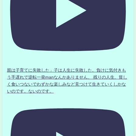
親は子育てに失敗した」子は人生に失敗した。負けに気付きも
う手遅れで逆転一発manなんかありません、 残りの人生、貧し
く食いつないでわずかな楽しみなど見つけて生きていくしかな
いのです。ないのです。