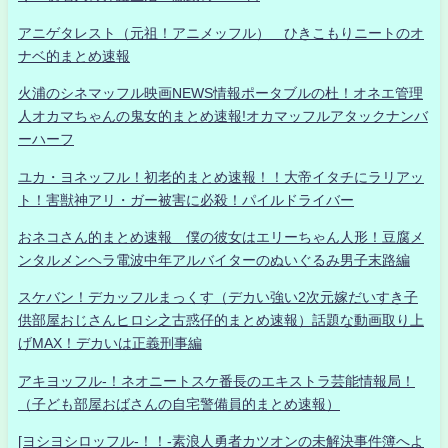
アニゲタレスト（元祖！アニメッフル） ひきこもりニートのオ
ナベ的まとめ速報
火浦のシネマッフル映画NEWS情報ポータブルの杜！オネエ管理
人オカマちゃんの鬼女的まとめ速報!オカマッフルアタックナンバ
ーハーフ
ユカ・ヨネッフル！初老的まとめ速報！！大帝イタチにラリアッ
ト！害獣神アリ・ガー被害に必殺！パイルドライバー
おネコさん的まとめ速報 僕の彼女はエリーちゃん人形！豆腐メ
ンタルメンヘラ電波中年アルバイターのぬいぐるみ男子末路編
スケバン！デカッフルまっくす（デカい強い2次元嫁だいすき子
供部屋おじさんヒロシ之古惑仔的まとめ速報）話題な動画取り上
げMAX！デカいは正義刑事編
アキヨッフル-！ネオニートスケ番長のエキストラ芸能情報局！
（子ども部屋おばさんの自宅警備員的まとめ速報）
[ヨシヨシロッフル-！！-素浪人勇者カツオンの未解決事件簿へよ