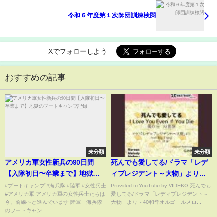
令和６年度第１次師団訓練検閲
Xでフォローしよう
おすすめの記事
未分類
未分類
アメリカ軍女性新兵の90日間
死んでも愛してる/ドラマ「レデ
【入隊初日〜卒業まで】地獄の
ィプレジデント～大物」より～
ブートキャンプ記録
40和音オ...
#ブートキャンプ #海兵隊 #陸軍 #女性兵士
Provided to YouTube by VIDEKO 死んでも
#アメリカ軍 アメリカ軍の女性兵士たちは
愛してる/ドラマ「レディプレジデント～
今、前線へと進んでいます 陸軍・海兵隊
大物」より～40和音オルゴールメロ...
のブートキャン...