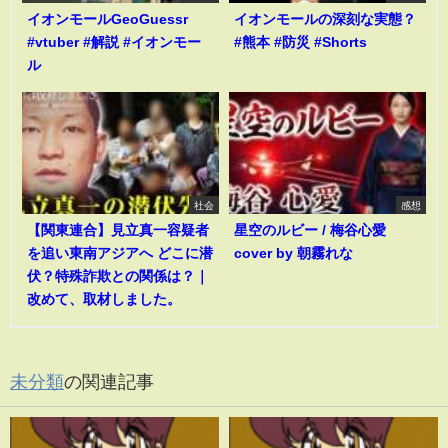
イオンモールGeoGuessr
イオンモールの深刻な実態？
#vtuber #解説 #イオンモー
#熊本 #防災 #Shorts
ル
社会
感想
【関東連合】見立真一容疑者
星空のルビー / 梅谷心愛
を追い東南アジアへ どこに潜
cover by 朝霧れな
伏？特殊詐欺との関係は？｜
改めて、取材しました。
未分類
の関連記事