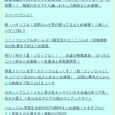
逆襲！！ 極道のオカマたち編（おもしろ動画まとめ速報）
スーパーウンコ！
新・ハゲッフル！哀愁のハゲ男の髪ってるまとめ速報！！激しく
ハゲっTEL？
こじ！コジッフル@！-レズっ娘百合ネエ！こじらせ！50独身処
女のBL腐女子的まとめ速報-
何だ！何が？真・シロッフル！！ 永遠の無職童貞- ぼっちな
ニート的まとめ速報！一生童貞上等夜露死苦！
男装スケバン女子！スケッフルまっくす！（新・ナンノひゃくし
きっ!！ビー玉のおいぬさん的まとめ速報） 話題な事件からおも
しろ動画まで取り上げまっくす
ロボットアニメ！メカと美少女キャラだいすき永遠の非リア充・
非モテ星人 ！あらゆるマニアの為のマニアックサイト
ハルッフル-専業主夫的YOUTUBERまとめ速報！キモデブおた
く！初老人の介護生活！激動の1750日