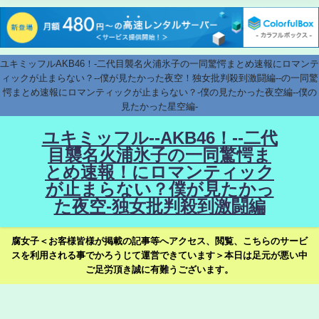
ユキミッフルAKB46！-二代目襲名火浦氷子の一同驚愕まとめ速報にロマンテ
ィックが止まらない？--僕が見たかった夜空！独女批判殺到激闘編--の一同驚
愕まとめ速報にロマンティックが止まらない？-僕の見たかった夜空編--僕の
見たかった星空編-
ユキミッフル--AKB46！--二代
目襲名火浦氷子の一同驚愕ま
とめ速報！にロマンティック
が止まらない？僕が見たかっ
た夜空-独女批判殺到激闘編
腐女子＜お客様皆様が掲載の記事等へアクセス、閲覧、こちらのサービ
スを利用される事でかろうじて運営できています＞本日は足元が悪い中
ご足労頂き誠に有難うございます。