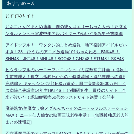
おすすめ～ん
おすすめサイト
おネコさん的まとめ速報 僕の彼女はエリーちゃん人形！豆腐メ
ンタルメンヘラ電波中年アルバイターのぬいぐるみ男子末路編
アイドッフル！ ワタクシ的まとめ速報 地下格闘アイドルだい
すき！23 ひうらのアニメ放送局101ちゃんねる BNK48 ！
SNH48！JKT48！MNL48！SGO48！GNZ48！STU48！SKE48
ヒウラッフルのハーニーフィニッシュゴミ屋敷補完計画 ＜必殺！
生前整理人！孤立し孤独死からの～特殊清掃・遺品整理への道F
完結編＞ キャッシング計1500万返済：厨二病借金3500万円！う
つ病統合失調症14年生HKT46！！9期研究生、最後のサイト！全
米が泣いた！認知症鬱病60代のラストサイト絶賛！公開中
魔法熟女/美魔女ッ娘メグみみちゃんのニートッフルステーション
MAX！ ニート仙人仙女の映画三昧老後生活！（無職孤独居老人的
まとめ速報Z)]
乙女系腐男子のオカマッフルMAX2- FX！オ・カマトレーダーの