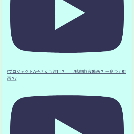
/プロジェクトA子さんも注目？ /感想戯言動画？.一息つく動
画？/