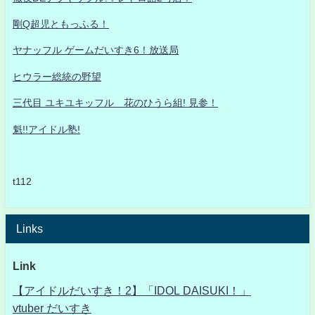
剛Q超児ともっふる！
ヤナッフル ゲームだいすき6！放送局
ヒウラー総統の野望
三代目 ユキユキッフル 花のひうら組! 見参！
魁!!アイドル塾!
t112
Links
Link
【アイドルだいすき！2】「IDOL DAISUKI！」
vtuber だいすき