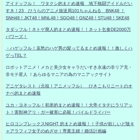
アイドッフル！ ワタクシ的まとめ速報 地下格闘アイドルだい
すき！23 ひうらのアニメ放送局101ちゃんねる BNK48 ！
SNH48！JKT48！MNL48！SGO48！GNZ48！STU48！SKE48
タダッフル！ネトゲ廃人的まとめ速報！！ネット乞食DE2000万
パワーズ！
・ハゲッフル！哀愁のハゲ男の髪ってるまとめ速報！！激しくハ
ゲっTEL？
ロボットアニメ！メカと美少女キャラだいすき永遠の非リア充・
非モテ星人 ！あらゆるマニアの為のマニアックサイト
アニゲタレスト（元祖！アニメッフル） ひきこもりニートのオ
ナベ的まとめ速報
ユカ・ヨネッフル！初老的まとめ速報！！大帝イタチにラリアッ
ト！害獣神アリ・ガー被害に必殺！パイルドライバー
ヒロコンプレックスNIGHT 的まとめ速報！！子供が欲しいど陰キ
ャアラフィフ女子のめざせ！専業主婦！婚活計画編