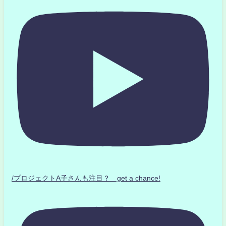
/プロジェクトA子さんも注目？ get a chance!