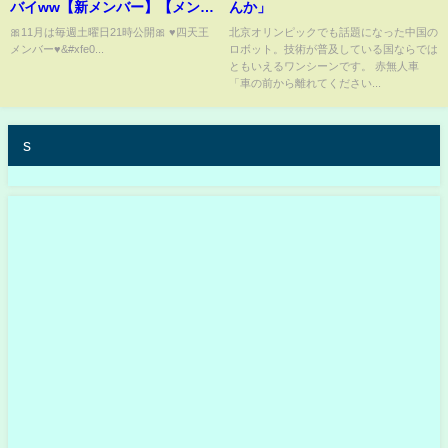
バイww【新メンバー】【メンヘ
んか」
ラ】
🎀11月は毎週土曜日21時公開🎀 ♥️四天王
北京オリンピックでも話題になった中国の
メンバー♥&#xfe0...
ロボット。技術が普及している国ならでは
ともいえるワンシーンです。 赤無人車
「車の前から離れてください...
s