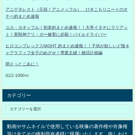
アニゲタレスト（元祖！アニメッフル） ひきこもりニートのオ
ナベ的まとめ速報
ユカ・ヨネッフル！初老的まとめ速報！！大帝イタチにラリアッ
ト！害獣神アリ・ガー被害に必殺！パイルドライバー
ヒロコンプレックスNIGHT 的まとめ速報！！子供が欲しいど陰キ
ャアラフィフ女子のめざせ！専業主婦！婚活計画編
萌えっとこあに！
t112-1000ｍ
カテゴリー
動画やサムネイルで使用している映像の著作権や肖像権
等は全てその権利所有者様に帰属いたします。申しわけ