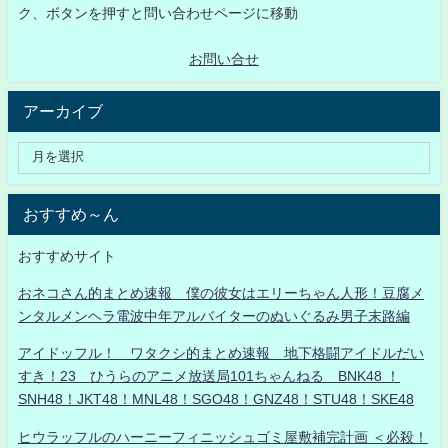
ク、ボタンを押すと問い合わせページに移動
お問い合せ
アーカイブ
おすすめ～ん
おすすめサイト
おネコさん的まとめ速報 僕の彼女はエリーちゃん人形！豆腐メ
ンタルメンヘラ電波中年アルバイターのぬいぐるみ男子末路編
アイドッフル！ ワタクシ的まとめ速報 地下格闘アイドルだい
すき！23 ひうらのアニメ放送局101ちゃんねる BNK48 ！
SNH48！JKT48！MNL48！SGO48！GNZ48！STU48！SKE48
ヒウラッフルのハーニーフィニッシュゴミ屋敷補完計画 ＜必殺！