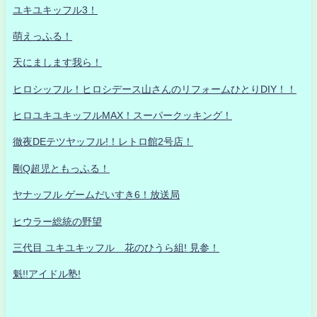
ユキユキッフル3！
萌えっふる！
天にまします我ら！
ヒロシッフル！ヒロシデース山さんのリフォームひとりDIY！！
ヒロユキユキッフルMAX！スーパークッキング！
徹夜DEテツヤッフル!！レトロ館2号店！
剛Q超児ともっふる！
ヤナッフル ゲームだいすき6！放送局
ヒウラー総統の野望
三代目 ユキユキッフル 花のひうら組! 見参！
魁!!アイドル塾!