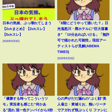
日本の気候、ぶっ壊れてしまう
「8階にどうやって描いた？」日
【2chまとめ】【2chスレ】
光鬼怒川・廃ホテルに“巨大落書
【5chスレ】
き” 「10分あればいける」「無許
可で描かれた可能性」現役アー
2026年8月8日
ティストらが見解(ABEMA
TIMES)
2026年8月8日
「優勝する時ってこういうツ
心の声がだだ漏れの“ぷく顔”美
モ」実況者も感じた“何かあ
人雀士・東城りお、熱いリーチ
る”流れ 混一色テンパイから3秒
でアガれず頬ぷっくり ファンに