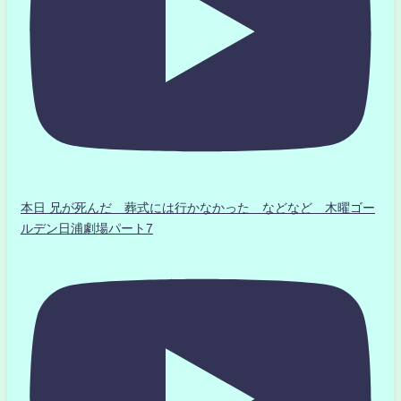
本日 兄が死んだ 葬式には行かなかった などなど 木曜ゴー
ルデン日浦劇場パート7