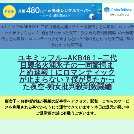
ユキミッフルAKB46！-二代目襲名火浦氷子の一同驚愕まとめ速報にロマンテ
ィックが止まらない？--僕が見たかった夜空！独女批判殺到激闘編--の一同驚
愕まとめ速報にロマンティックが止まらない？-僕の見たかった夜空編--僕の
見たかった星空編-
ユキミッフル--AKB46！--二代
目襲名火浦氷子の一同驚愕ま
とめ速報！にロマンティック
が止まらない？僕が見たかっ
た夜空-独女批判殺到激闘編
腐女子＜お客様皆様が掲載の記事等へアクセス、閲覧、こちらのサービ
スを利用される事でかろうじて運営できています＞本日は足元が悪い中
ご足労頂き誠に有難うございます。