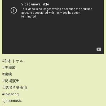
#仲村トオル
#主題歌
#東映
#現場演出
#現場音樂表演
#livesong
#jpopmusic