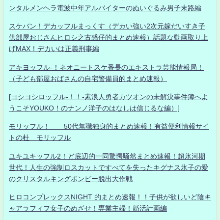
ンタルメンヘラ電波中年アルバイターのぬいぐるみ男子末路編
スケバン！デカッフルまっくす（デカい強い2次元嫁だいすき子
供部屋おじさんヒロシ之古惑仔的まとめ速報）話題な動画取り上
げMAX！デカいは正義刑事編
アキヨッフル-！ネオニートスケ番長のエキストラ芸能情報局！
（子ども部屋おばさんの自宅警備員的まとめ速報）
[ヨシヨシロッフル-！！-素浪人勇者カツオンの未解決事件簿へよ
うこそYOUKO！のナンノ洋子のはなしは信じるな編）]
モリッフル！ 50代無職独身的まとめ速報！有益便利情報サイ
トの杜 モリッフル
ユキユキッフル2！ど底辺的一同驚愕騒然まとめ速報！超氷河期
世代！人生の強制ロスカットですべてを失ったキグナス氷子の愛
のクリスタルキングボンビー脱出大作戦
ヒロコンプレックスNIGHT 的まとめ速報！！子供が欲しいど陰キ
ャアラフィフ女子のめざせ！専業主婦！婚活計画編