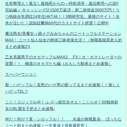
生前整理人！孤立し孤独死からの～特殊清掃・遺品整理への道F
完結編＞ キャッシング計1500万返済：厨二病借金3500万円！う
つ病統合失調症14年生HKT46！！9期研究生、最後のサイト！全
米が泣いた！認知症鬱病60代のラストサイト絶賛！公開中
魔法熟女/美魔女ッ娘メグみみちゃんのニートッフルステーション
MAX！ ニート仙人仙女の映画三昧老後生活！（無職孤独居老人的
まとめ速報Z)]
乙女系腐男子のオカマッフルMAX2- FX！オ・カマトレーダーの
逆襲！！ 極道のオカマたち編（おもしろ動画まとめ速報）
スーパーウンコ！
新・ハゲッフル！哀愁のハゲ男の髪ってるまとめ速報！！激しく
ハゲっTEL？
こじ！コジッフル@！-レズっ娘百合ネエ！こじらせ！50独身処
女のBL腐女子的まとめ速報-
何だ！何が？真・シロッフル！！ 永遠の無職童貞- ぼっちな
ニート的まとめ速報！一生童貞上等夜露死苦！