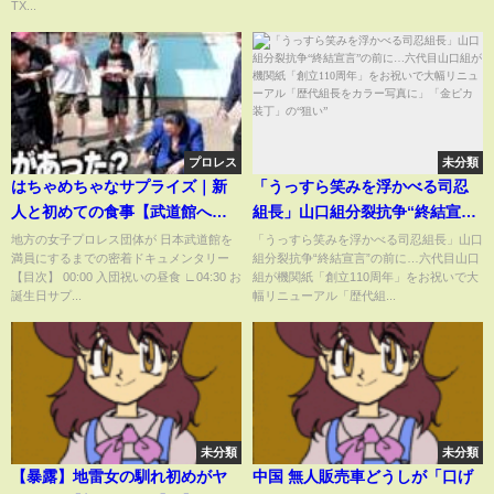
TX...
プロレス
未分類
はちゃめちゃなサプライズ｜新
「うっすら笑みを浮かべる司忍
人と初めての食事【武道館への
組長」山口組分裂抗争“終結宣
道 Ep.29】
言”の前に…六代目山口組が機関
地方の女子プロレス団体が 日本武道館を
「うっすら笑みを浮かべる司忍組長」山口
満員にするまでの密着ドキュメンタリー
組分裂抗争“終結宣言”の前に…六代目山口
紙「創立110周年」をお祝いで大
【目次】 00:00 入団祝いの昼食 ∟04:30 お
組が機関紙「創立110周年」をお祝いで大
幅リニューアル「歴代組長をカ
誕生日サプ...
幅リニューアル「歴代組...
ラー写真に」「金ピカ装丁」
の“狙い”
未分類
未分類
【暴露】地雷女の馴れ初めがヤ
中国 無人販売車どうしが「口げ