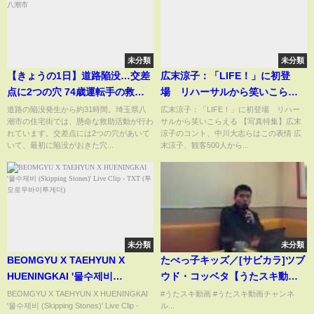
未分類
未分類
【きょうの1日】道路陥没…交差
広末涼子：「LIFE！」に初登
点に2つの穴 74歳運転手の救助
場 リハーサルから笑いこらえ
難航 住民にも影響 埼玉・八潮市
る
道路の陥没発生から約31時間。埼玉県八
広末涼子：「LIFE！」に初登場 リハー
潮市の住宅街では、懸命な救助活動が行わ
サルから笑いこらえる 【写真特集】広末
れています。交差点には2つの穴があいて
涼子のコント、中川大志らはこの表情 広
いて、最初に陥没がおきた穴...
末涼子、観客500人から...
未分類
未分類
BEOMGYU X TAEHYUN X
たべっ子キッズ／[サビカラ]ツブ
HUENINGKAI '물수제비
ウド・コッベタ【うたスキ動
(Skipping Stones)' Live Clip -
画】
BEOMGYU X TAEHYUN X HUENINGKAI
#うたスキ動画 #うたスキ動画チャンネ
'물수제비 (Skipping Stones)' Live Clip -
ル...
TXT (투모로우바이투게더)