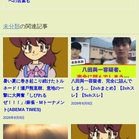
への言葉も
未分類
の関連記事
暑い夏に巻き起こり続けたトル
八田與一容疑者、完全に詰んで
ネード！瀬戸熊直樹、意地の一
しまう…【2chまとめ】【2chス
撃に大興奮「しびれる
レ】【5chスレ】
ぜ！！！」/麻雀・Mトーナメン
2026年8月8日
ト(ABEMA TIMES)
2026年8月8日