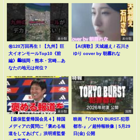
未分類
未分類
㊗️120万回再生！【九州】巨
【AI演歌】天城越え / 石川さ
大イオンモールTop10《前
ゆり cover by 朝霧れな
編》🛍️福岡・熊本・宮崎…あ
なたの地元は何位？
未分類
国際
【森保監督帰国会見４】韓国
映画 『TOKYO BURST-犯罪
メディアの質問に「褒める報
都市-』／超特報映像｜5月29
道をしてあげて」洪明甫監督
日(金) 公開