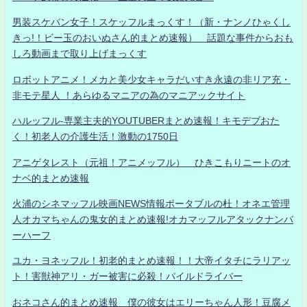
男装スケバン女子！スケッフルまっくす！（新・ナンノひゃくし
きっ!！ビー玉のおいぬさん的まとめ速報） 話題な事件からおも
しろ動画まで取り上げまっくす
ロボットアニメ！メカと美少女キャラだいすき永遠の非リア充・
非モテ星人 ！あらゆるマニアの為のマニアックサイト
ハルッフル-専業主夫的YOUTUBERまとめ速報！キモデブおた
く！初老人の介護生活！激動の1750日
アニゲタレスト（元祖！アニメッフル） ひきこもりニートのオ
ナベ的まとめ速報
火浦のシネマッフル映画NEWS情報ポータブルの杜！オネエ管理
人オカマちゃんの鬼女的まとめ速報!オカマッフルアタックナンバ
ーハーフ
ユカ・ヨネッフル！初老的まとめ速報！！大帝イタチにラリアッ
ト！害獣神アリ・ガー被害に必殺！パイルドライバー
おネコさん的まとめ速報 僕の彼女はエリーちゃん人形！豆腐メ