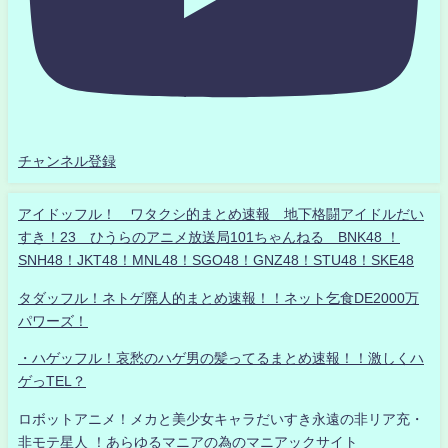
チャンネル登録
アイドッフル！ ワタクシ的まとめ速報 地下格闘アイドルだい
すき！23 ひうらのアニメ放送局101ちゃんねる BNK48 ！
SNH48！JKT48！MNL48！SGO48！GNZ48！STU48！SKE48
タダッフル！ネトゲ廃人的まとめ速報！！ネット乞食DE2000万
パワーズ！
・ハゲッフル！哀愁のハゲ男の髪ってるまとめ速報！！激しくハ
ゲっTEL？
ロボットアニメ！メカと美少女キャラだいすき永遠の非リア充・
非モテ星人 ！あらゆるマニアの為のマニアックサイト