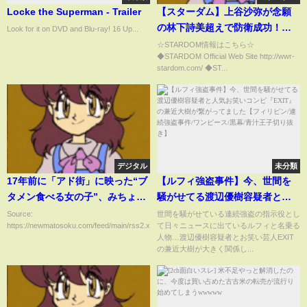
Locke the Superman - Trailer
【スターダム】上谷沙弥が念願
の林下詩美超えで防衛成功！中
Look for it on DVD and Blu-ray! 16 Up...
野たむ『もう背伸びしなくてい
☆STARDOM情報はこちら☆
◆STARDOM Official Web Site http://wwr-
いんだよ』-3.26両国国技館大会-
stardom.com/ ◆ST...
【STARDOM】
デジタル
未分類
17年前に「アド街」に映った“ブ
【ルフィ強盗事件】今、世間を
タメン食べる女の子”、みちょぱ
騒がせてる渡辺優樹容疑者と人
だったｗｗｗｗ
気お笑いコンビ『EXIT』の兼近
Source:
世間を騒がせている連続強盗の指示役とし
https://newmatosoku.com/feed/main/rss2.xml...
て日々ニュースに出ているルフィと名乗る
大樹が繋がってました【フィリ
人物…渡辺優樹容疑者とお笑い芸人EXIT
ピン/連続強盗事件/ワンピース/黒
の兼近大樹が大きく関係し...
幕/青汁王子切り抜き】