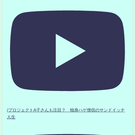
/プロジェクトA子さんも注目？ 独身ハゲ僧侶のサンドイッチ
人生