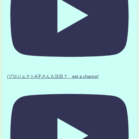
/プロジェクトA子さんも注目？ get a chance!