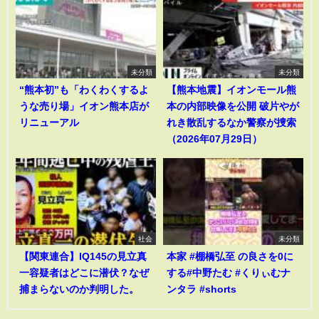
未分類
未分類
“熊本初”も「わくわくするよ
【熊本地震】イオンモール熊
うな売り場」イオン熊本店が
本の内部映像を公開 破片やが
リニューアル
れき散乱するなか警察が捜索
（2026年07月29日）
社会
未分類
【関東連合】IQ145の見立真
本家 #棚橋弘至 の良さを0に
一容疑者はどこに潜伏？なぜ
する#中野たむ #くりぃむナ
捕まらないのか判明した。
ンタラ #shorts