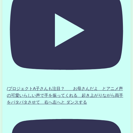
/プロジェクトA子さんも注目？ お母さんだよ とアニメ声
の可愛いらしい声で手を振ってくれる 起き上がりながら両手
をパタパタさせて 右へ左へと ダンスする