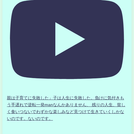
親は子育てに失敗した」子は人生に失敗した。負けに気付きも
う手遅れで逆転一発manなんかありません、 残りの人生、貧し
く食いつないでわずかな楽しみなど見つけて生きていくしかな
いのです。ないのです。