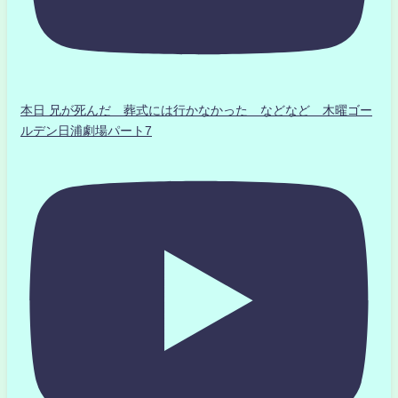
本日 兄が死んだ 葬式には行かなかった などなど 木曜ゴー
ルデン日浦劇場パート7