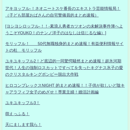
アキヨッフル-！ネオニートスケ番長のエキストラ芸能情報局！
（子ども部屋おばさんの自宅警備員的まとめ速報）
[ヨシヨシロッフル-！！-素浪人勇者カツオンの未解決事件簿へよ
うこそYOUKO！のナンノ洋子のはなしは信じるな編）]
モリッフル！ 50代無職独身的まとめ速報！有益便利情報サイ
トの杜 モリッフル
ユキユキッフル2！ど底辺的一同驚愕騒然まとめ速報！超氷河期
世代！人生の強制ロスカットですべてを失ったキグナス氷子の愛
のクリスタルキングボンビー脱出大作戦
ヒロコンプレックスNIGHT 的まとめ速報！！子供が欲しいど陰キ
ャアラフィフ女子のめざせ！専業主婦！婚活計画編
ユキユキッフル3！
萌えっふる！
天にまします我ら！