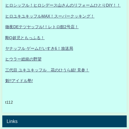
ヒロシッフル！ヒロシデース山さんのリフォームひとりDIY！！
ヒロユキユキッフルMAX！スーパークッキング！
徹夜DEテツヤッフル!！レトロ館2号店！
剛Q超児ともっふる！
ヤナッフル ゲームだいすき6！放送局
ヒウラー総統の野望
三代目 ユキユキッフル 花のひうら組! 見参！
魁!!アイドル塾!
t112
Links