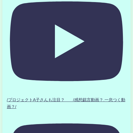
/プロジェクトA子さんも注目？ /感想戯言動画？.一息つく動
画？/