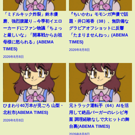
「ミドルキック炸裂」鈴木優
『ちいかわ』モモンガ声優で話
磨、強烈腹蹴り→今季初イエロ
題・井口裕香（38）、無防備な
ーカードにファン物議「ちょっ
グラビアオフショットに反響
と厳しいな」「開幕戦からお祖
「たまりませんねっ」(ABEMA
母様に怒られる」(ABEMA
TIMES)
TIMES)
2026年8月8日
2026年8月8日
ひまわり40万本が見ごろ 山梨・
元トラック運転手（64）AIを活
北杜市(ABEMA TIMES)
用して絶品バーガーのレシピ考
案 調理経験なしで大ヒットの舞
2026年8月8日
台裏(ABEMA TIMES)
2026年8月8日