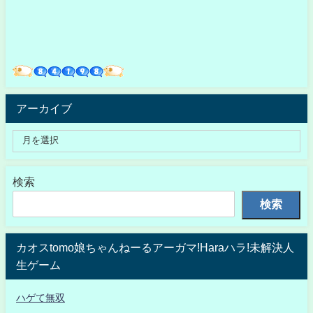
アーカイブ
検索
検索
カオスtomo娘ちゃんねーるアーガマ!Haraハラ!未解決人
生ゲーム
ハゲて無双