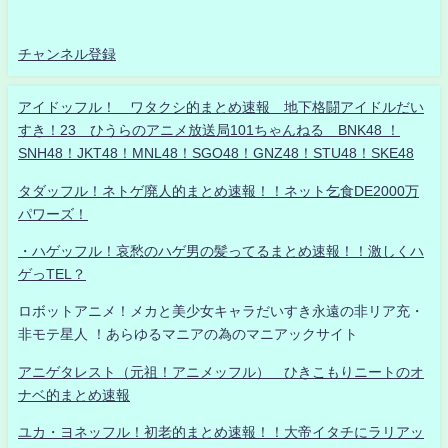
チャンネル登録
アイドッフル！ ワタクシ的まとめ速報 地下格闘アイドルだい
すき！23 ひうらのアニメ放送局101ちゃんねる BNK48 ！
SNH48！JKT48！MNL48！SGO48！GNZ48！STU48！SKE48
タダッフル！ネトゲ廃人的まとめ速報！！ネット乞食DE2000万
パワーズ！
・ハゲッフル！哀愁のハゲ男の髪ってるまとめ速報！！激しくハ
ゲっTEL？
ロボットアニメ！メカと美少女キャラだいすき永遠の非リア充・
非モテ星人 ！あらゆるマニアの為のマニアックサイト
アニゲタレスト（元祖！アニメッフル） ひきこもりニートのオ
ナベ的まとめ速報
ユカ・ヨネッフル！初老的まとめ速報！！大帝イタチにラリアッ