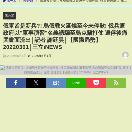
ホーム
未分類
俄軍皆是新兵?! 烏俄戰火延燒至今未停歇! 俄兵遭政府以"軍事
演習"名義誘騙至烏克蘭打仗 遭俘後痛哭畫面流出│記者 謝廷昊│【國際局勢】
20220301│三立iNEWS
未分類
俄軍皆是新兵?! 烏俄戰火延燒至今未停歇! 俄兵遭
政府以"軍事演習"名義誘騙至烏克蘭打仗 遭俘後痛
哭畫面流出│記者 謝廷昊│【國際局勢】
20220301│三立iNEWS
2025年6月4日
2025年6月4日
LINE