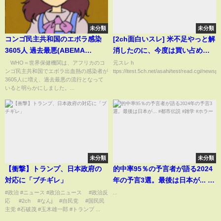
未分類
未分類
コンゴ民主共和国のエボラ感染
[2ch面白いスレ] 米不足やっと解
3605人 過去最悪(ABEMA
消したのに、今度は買い占めた
TIMES)
古古米の転売が流行り始めてし
WHO＝世界保健機関は、アフリカのコ
元スレ h
ンゴ民主共和国でエボラ出血熱の感染者が
ttps://itest.5ch.net/asahi/test/read.cgi/newsp
まうwwwww
3605人に増え、過去最悪の流行となって
いると明らかにしました。...
未分類
未分類
【衝撃】トランプ、日本政府の
的中率95％の予言者が語る2024
対応に「ブチギレ」
年の予言3選。最後は日本が... #
都市伝説 #雑学 #ホラー
#政治 #ニュース #政治ニュース #政治反
...
応 #2ch #なんj #自民党 #国民民
主党 #石破茂 #玉木雄一郎 #トランプ ...