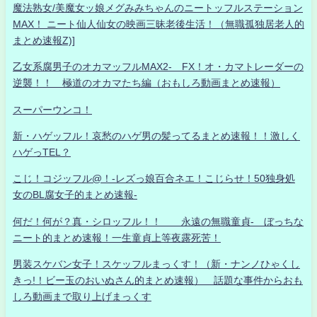
魔法熟女/美魔女ッ娘メグみみちゃんのニートッフルステーション
MAX！ ニート仙人仙女の映画三昧老後生活！（無職孤独居老人的
まとめ速報Z)]
乙女系腐男子のオカマッフルMAX2- FX！オ・カマトレーダーの
逆襲！！ 極道のオカマたち編（おもしろ動画まとめ速報）
スーパーウンコ！
新・ハゲッフル！哀愁のハゲ男の髪ってるまとめ速報！！激しく
ハゲっTEL？
こじ！コジッフル@！-レズっ娘百合ネエ！こじらせ！50独身処
女のBL腐女子的まとめ速報-
何だ！何が？真・シロッフル！！ 永遠の無職童貞- ぼっちな
ニート的まとめ速報！一生童貞上等夜露死苦！
男装スケバン女子！スケッフルまっくす！（新・ナンノひゃくし
きっ!！ビー玉のおいぬさん的まとめ速報） 話題な事件からおも
しろ動画まで取り上げまっくす