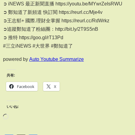
➲ iNEWS 最正新聞直播 https://youtu.be/MYwrZeIsRWU
➲ 鄭知道了新頻道 快訂閱 https://reurl.cc/Mje4v
➲王志郁+ 國際.理財全掌握 https://reurl.cc/RdWrkz
➲追蹤鄭知道了粉絲團：http://bit.ly/2T9S5nB
➲ 推特 https://goo.gl/rT13Pd
#三立iNEWS #大世界 #鄭知道了
powered by
Auto Youtube Summarize
共有:
Facebook
X
いいね: