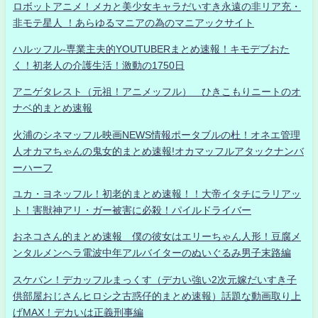
ロボットアニメ！メカと美少女キャラだいすき永遠の非リア充・
非モテ星人 ！あらゆるマニアの為のマニアックサイト
ハルッフル-専業主夫的YOUTUBERまとめ速報！キモデブおた
く！初老人の介護生活！激動の1750日
アニゲタレスト（元祖！アニメッフル） ひきこもりニートのオ
ナベ的まとめ速報
火浦のシネマッフル映画NEWS情報ポータブルの杜！オネエ管理
人オカマちゃんの鬼女的まとめ速報!オカマッフルアタックナンバ
ーハーフ
ユカ・ヨネッフル！初老的まとめ速報！！大帝イタチにラリアッ
ト！害獣神アリ・ガー被害に必殺！パイルドライバー
おネコさん的まとめ速報 僕の彼女はエリーちゃん人形！豆腐メ
ンタルメンヘラ電波中年アルバイターのぬいぐるみ男子末路編
スケバン！デカッフルまっくす（デカい強い2次元嫁だいすき子
供部屋おじさんヒロシ之古惑仔的まとめ速報）話題な動画取り上
げMAX！デカいは正義刑事編