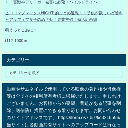
ト！害獣神アリ・ガー被害に必殺！パイルドライバー
ヒロコンプレックスNIGHT 的まとめ速報！！子供が欲しいど陰キ
ャアラフィフ女子のめざせ！専業主婦！婚活計画編
萌えっとこあに！
t112-1000ｍ
カテゴリー
動画やサムネイルで使用している映像の著作権や肖像権
等は全てその権利所有者様に帰属いたします。申しわけ
ございません。お客様からの要望、問題がある記事を削
除、送信防止措置にできる限り応じます。お問い合わせ
のサイトアドレスです。 https://form.os7.biz/f/c82c6596/
当サイトは各動画共有サイトへのアップロードは行なっ