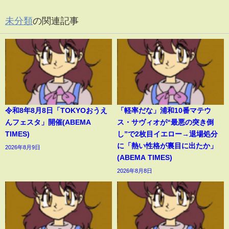
未分類
の関連記事
令和8年8月8日「TOKYOおうえ
「軽率だな」浦和10番マテウ
んフェスタ」開催(ABEMA
ス・サヴィオが“最悪の突き倒
TIMES)
し”で2枚目イエロー→退場処分
に「熱い性格が裏目に出たか」
2026年8月9日
(ABEMA TIMES)
2026年8月8日