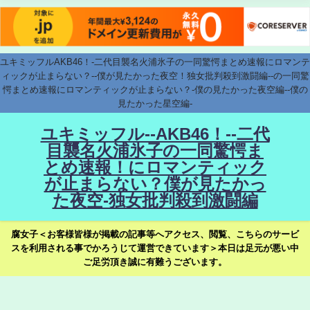
ユキミッフルAKB46！-二代目襲名火浦氷子の一同驚愕まとめ速報にロマンテ
ィックが止まらない？--僕が見たかった夜空！独女批判殺到激闘編--の一同驚
愕まとめ速報にロマンティックが止まらない？-僕の見たかった夜空編--僕の
見たかった星空編-
ユキミッフル--AKB46！--二代
目襲名火浦氷子の一同驚愕ま
とめ速報！にロマンティック
が止まらない？僕が見たかっ
た夜空-独女批判殺到激闘編
腐女子＜お客様皆様が掲載の記事等へアクセス、閲覧、こちらのサービ
スを利用される事でかろうじて運営できています＞本日は足元が悪い中
ご足労頂き誠に有難うございます。