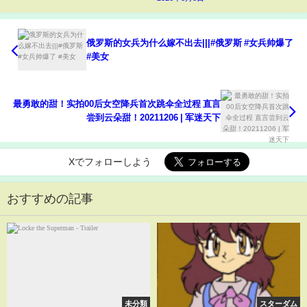
俄罗斯的女兵为什么嫁不出去|||#俄罗斯 #女兵帅爆了
#美女
最勇敢的甜！实拍00后女空降兵首次跳伞全过程 直言
尝到云朵甜！20211206 | 军迷天下
Xでフォローしよう
おすすめの記事
未分類
スターダム