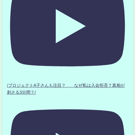
/プロジェクトA子さんも注目？ なぜ私は入会拒否？真相が
刺さる3分間？/