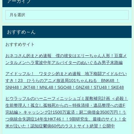
アーカイブ
おすすめ～ん
おすすめサイト
おネコさん的まとめ速報 僕の彼女はエリーちゃん人形！豆腐メ
ンタルメンヘラ電波中年アルバイターのぬいぐるみ男子末路編
アイドッフル！ ワタクシ的まとめ速報 地下格闘アイドルだい
すき！23 ひうらのアニメ放送局101ちゃんねる BNK48 ！
SNH48！JKT48！MNL48！SGO48！GNZ48！STU48！SKE48
ヒウラッフルのハーニーフィニッシュゴミ屋敷補完計画 ＜必殺！
生前整理人！孤立し孤独死からの～特殊清掃・遺品整理への道F
完結編＞ キャッシング計1500万返済：厨二病借金3500万円！う
つ病統合失調症14年生HKT46！！9期研究生、最後のサイト！全
米が泣いた！認知症鬱病60代のラストサイト絶賛！公開中