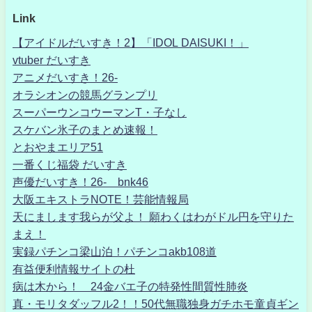
Link
【アイドルだいすき！2】「IDOL DAISUKI！」
vtuber だいすき
アニメだいすき！26-
オラシオンの競馬グランプリ
スーパーウンコウーマンT・子なし
スケバン氷子のまとめ速報！
とおやまエリア51
一番くじ福袋 だいすき
声優だいすき！26- bnk46
大阪エキストラNOTE！芸能情報局
天にまします我らが父よ！ 願わくはわがドル円を守りた
まえ！
実録パチンコ梁山泊！パチンコakb108道
有益便利情報サイトの杜
病は木から！ 24金バエ子の特発性間質性肺炎
真・モリタダッフル2！！50代無職独身ガチホモ童貞ギン