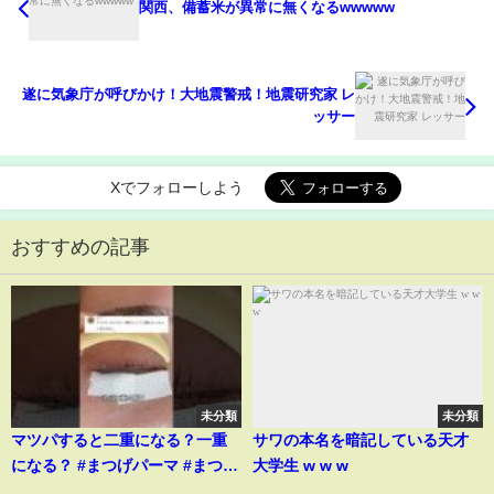
関西、備蓄米が異常に無くなるwwwww
遂に気象庁が呼びかけ！大地震警戒！地震研究家 レ
ッサー
Xでフォローしよう
おすすめの記事
未分類
未分類
マツパすると二重になる？一重
サワの本名を暗記している天才
になる？ #まつげパーマ #まつ毛
大学生 w w w
パーマ #パリジェンヌラッシュリ
...
...