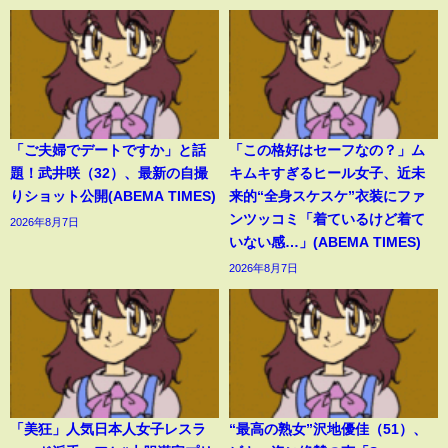
「ご夫婦でデートですか」と話
「この格好はセーフなの？」ム
題！武井咲（32）、最新の自撮
キムキすぎるヒール女子、近未
りショット公開(ABEMA TIMES)
来的“全身スケスケ”衣装にファ
ンツッコミ「着ているけど着て
2026年8月7日
いない感…」(ABEMA TIMES)
2026年8月7日
「美狂」人気日本人女子レスラ
“最高の熟女”沢地優佳（51）、