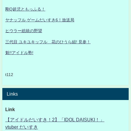
剛Q超児ともっふる！
ヤナッフル ゲームだいすき6！放送局
ヒウラー総統の野望
三代目 ユキユキッフル 花のひうら組! 見参！
魁!!アイドル塾!
t112
Links
Link
【アイドルだいすき！2】「IDOL DAISUKI！」
vtuber だいすき