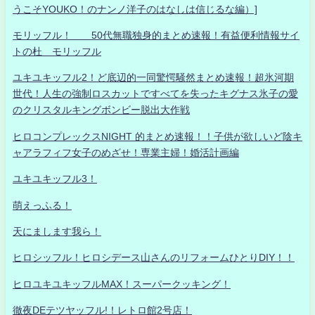
うこそYOUKO！のナンノ洋子のはなしは信じるな編）]
モリッフル！ 50代無職独身的まとめ速報！有益便利情報サイ
トの杜 モリッフル
ユキユキッフル2！ど底辺的一同驚愕騒然まとめ速報！超氷河期
世代！人生の強制ロスカットですべてを失ったキグナス氷子の愛
のクリスタルキングボンビー脱出大作戦
ヒロコンプレックスNIGHT 的まとめ速報！！子供が欲しいど陰キ
ャアラフィフ女子のめざせ！専業主婦！婚活計画編
ユキユキッフル3！
萌えっふる！
天にまします我ら！
ヒロシッフル！ヒロシデース山さんのリフォームひとりDIY！！
ヒロユキユキッフルMAX！スーパークッキング！
徹夜DEテツヤッフル!！レトロ館2号店！