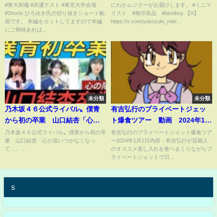
他人を巻き込む事件を起こした
#東大刺傷 #共通テスト #東京大学会場
にわかムジラーがお届けします。 #ミニマ
#Shorts ひろゆき氏の切り抜きショート動
リスト #無印良品 #bestbuy 【X】
【字幕】 #Shorts
画です。 本編をカットしてますので本編
https://x.com/yokozuki_mini ...
にご興味あれば...
未分類
未分類
乃木坂４６公式ライバル〟僕青
有吉弘行のプライベートジェッ
から初の卒業 山口結杏「心が
ト爆食ツアー 動画 2024年1月
追いつかなくなって…」
1日
乃木坂４６公式ライバル〟僕青から初の卒
有吉弘行のプライベートジェット爆食ツア
業 山口結杏「心が追いつかなくなっ
ー2024年1月1日内容：有吉弘行が芸能人
て…」...
のオススメ差し入れを食べまくりながらプ
ライベートジェットで日...
s