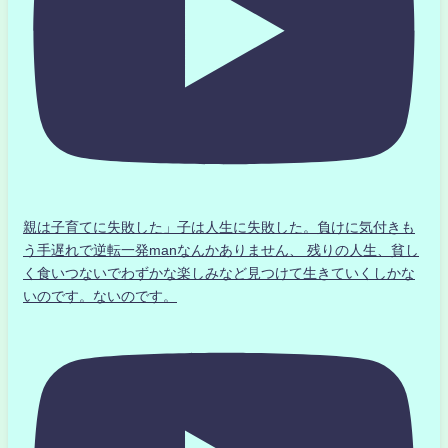
親は子育てに失敗した」子は人生に失敗した。負けに気付きも
う手遅れで逆転一発manなんかありません、 残りの人生、貧し
く食いつないでわずかな楽しみなど見つけて生きていくしかな
いのです。ないのです。