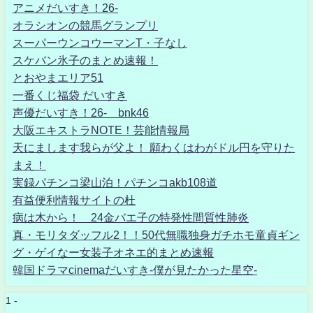
アニメだいすき！26-
オラシオンの競馬グランプリ
スーパーウンコウーマンT・子なし
スケバン氷子のまとめ速報！
とおやまエリア51
一番くじ福袋 だいすき
声優だいすき！26- bnk46
大阪エキストラNOTE！芸能情報局
天にまします我らが父よ！ 願わくはわがドル円を守りた
まえ！
実録パチンコ梁山泊！パチンコakb108道
有益便利情報サイトの杜
病は木から！ 24金バエ子の特発性間質性肺炎
真・モリタダッフル2！！50代無職独身ガチホモ童貞ギン
グ・ゲイなー女装子オネエ的まとめ速報
韓国ドラマcinemaだいすき-僕が見たかった星空-
1 -