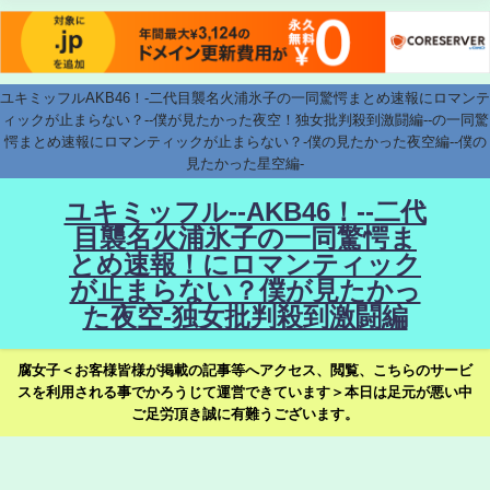
ユキミッフルAKB46！-二代目襲名火浦氷子の一同驚愕まとめ速報にロマンテ
ィックが止まらない？--僕が見たかった夜空！独女批判殺到激闘編--の一同驚
愕まとめ速報にロマンティックが止まらない？-僕の見たかった夜空編--僕の
見たかった星空編-
ユキミッフル--AKB46！--二代
目襲名火浦氷子の一同驚愕ま
とめ速報！にロマンティック
が止まらない？僕が見たかっ
た夜空-独女批判殺到激闘編
腐女子＜お客様皆様が掲載の記事等へアクセス、閲覧、こちらのサービ
スを利用される事でかろうじて運営できています＞本日は足元が悪い中
ご足労頂き誠に有難うございます。