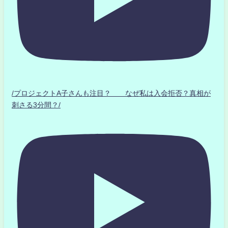
/プロジェクトA子さんも注目？ なぜ私は入会拒否？真相が
刺さる3分間？/