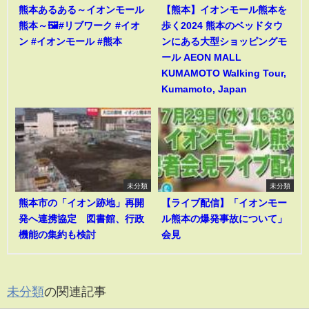
熊本あるある～イオンモール
【熊本】イオンモール熊本を
熊本～🖼️#リブワーク #イオ
歩く2024 熊本のベッドタウ
ン #イオンモール #熊本
ンにある大型ショッピングモ
ール AEON MALL
KUMAMOTO Walking Tour,
Kumamoto, Japan
未分類
未分類
熊本市の「イオン跡地」再開
【ライブ配信】「イオンモー
発へ連携協定 図書館、行政
ル熊本の爆発事故について」
機能の集約も検討
会見
未分類
の関連記事