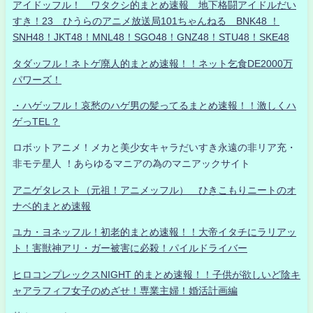
アイドッフル！ ワタクシ的まとめ速報 地下格闘アイドルだい
すき！23 ひうらのアニメ放送局101ちゃんねる BNK48 ！
SNH48！JKT48！MNL48！SGO48！GNZ48！STU48！SKE48
タダッフル！ネトゲ廃人的まとめ速報！！ネット乞食DE2000万
パワーズ！
・ハゲッフル！哀愁のハゲ男の髪ってるまとめ速報！！激しくハ
ゲっTEL？
ロボットアニメ！メカと美少女キャラだいすき永遠の非リア充・
非モテ星人 ！あらゆるマニアの為のマニアックサイト
アニゲタレスト（元祖！アニメッフル） ひきこもりニートのオ
ナベ的まとめ速報
ユカ・ヨネッフル！初老的まとめ速報！！大帝イタチにラリアッ
ト！害獣神アリ・ガー被害に必殺！パイルドライバー
ヒロコンプレックスNIGHT 的まとめ速報！！子供が欲しいど陰キ
ャアラフィフ女子のめざせ！専業主婦！婚活計画編