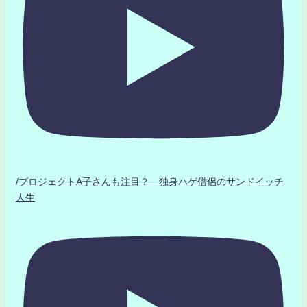
/プロジェクトA子さんも注目？ 独身ハゲ僧侶のサンドイッチ
人生