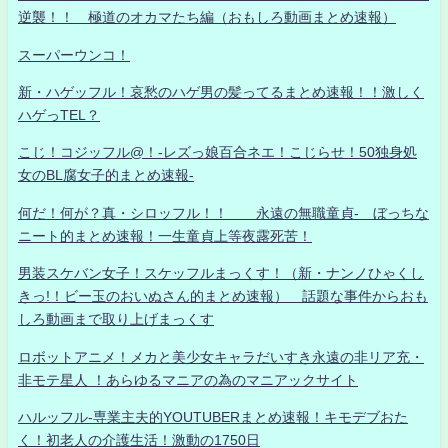
逆襲！！ 極道のオカマたち編（おもしろ動画まとめ速報）
スーパーウンコ！
新・ハゲッフル！哀愁のハゲ男の髪ってるまとめ速報！！激しく
ハゲっTEL？
こじ！コジッフル@！-レズっ娘百合ネエ！こじらせ！50独身処
女のBL腐女子的まとめ速報-
何だ！何が？真・シロッフル！！ 永遠の無職童貞- ぼっちな
ニート的まとめ速報！一生童貞上等夜露死苦！
男装スケバン女子！スケッフルまっくす！（新・ナンノひゃくし
きっ!！ビー玉のおいぬさん的まとめ速報） 話題な事件からおも
しろ動画まで取り上げまっくす
ロボットアニメ！メカと美少女キャラだいすき永遠の非リア充・
非モテ星人 ！あらゆるマニアの為のマニアックサイト
ハルッフル-専業主夫的YOUTUBERまとめ速報！キモデブおた
く！初老人の介護生活！激動の1750日