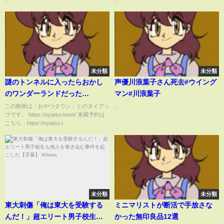
フト yuueye眉毛まつ毛サロン#
まつげ #マツパ #アイリスト
未分類
未分類
謎のトンネルに入ったらおかし
声優川浪葉子さん死去#ウイング
のワンダーランドだった
マン#川浪葉子
♡himawari-CH
この動画は「おやつタウン」とのタイアッ
...
プです。 https://oyatsu.town/ 来園予約は
こちら：https://oyatsu.t...
未分類
未分類
東大刺傷「俺は東大を受験する
ミニマリストが断活で手放さな
んだ！」超エリート男子校生も
かった無印良品12選