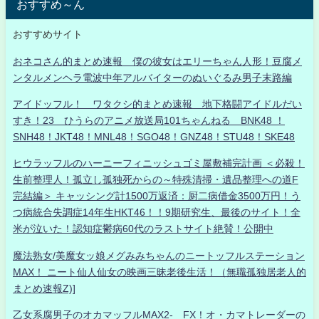
おすすめ～ん
おすすめサイト
おネコさん的まとめ速報 僕の彼女はエリーちゃん人形！豆腐メ
ンタルメンヘラ電波中年アルバイターのぬいぐるみ男子末路編
アイドッフル！ ワタクシ的まとめ速報 地下格闘アイドルだい
すき！23 ひうらのアニメ放送局101ちゃんねる BNK48 ！
SNH48！JKT48！MNL48！SGO48！GNZ48！STU48！SKE48
ヒウラッフルのハーニーフィニッシュゴミ屋敷補完計画 ＜必殺！
生前整理人！孤立し孤独死からの～特殊清掃・遺品整理への道F
完結編＞ キャッシング計1500万返済：厨二病借金3500万円！う
つ病統合失調症14年生HKT46！！9期研究生、最後のサイト！全
米が泣いた！認知症鬱病60代のラストサイト絶賛！公開中
魔法熟女/美魔女ッ娘メグみみちゃんのニートッフルステーション
MAX！ ニート仙人仙女の映画三昧老後生活！（無職孤独居老人的
まとめ速報Z)]
乙女系腐男子のオカマッフルMAX2- FX！オ・カマトレーダーの