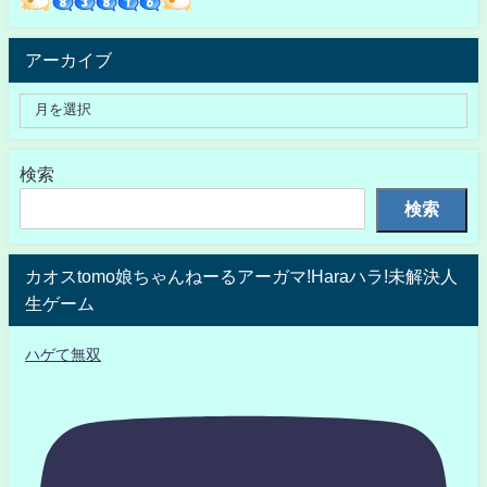
アーカイブ
検索
検索
カオスtomo娘ちゃんねーるアーガマ!Haraハラ!未解決人
生ゲーム
ハゲて無双