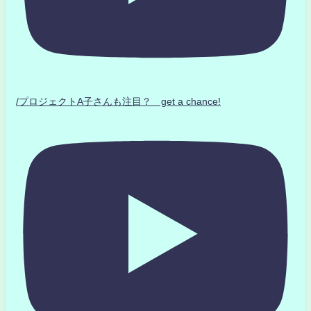
/プロジェクトA子さんも注目？ get a chance!