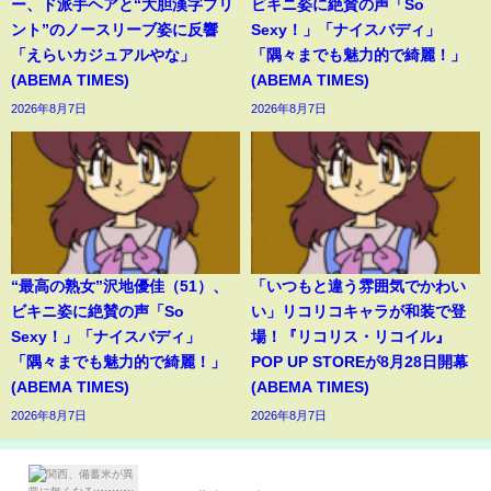
ー、ド派手ヘアと“大胆漢字プリ
ビキニ姿に絶賛の声「So
ント”のノースリーブ姿に反響
Sexy！」「ナイスバディ」
「えらいカジュアルやな」
「隅々までも魅力的で綺麗！」
(ABEMA TIMES)
(ABEMA TIMES)
2026年8月7日
2026年8月7日
“最高の熟女”沢地優佳（51）、
「いつもと違う雰囲気でかわい
ビキニ姿に絶賛の声「So
い」リコリコキャラが和装で登
Sexy！」「ナイスバディ」
場！『リコリス・リコイル』
「隅々までも魅力的で綺麗！」
POP UP STOREが8月28日開幕
(ABEMA TIMES)
(ABEMA TIMES)
2026年8月7日
2026年8月7日