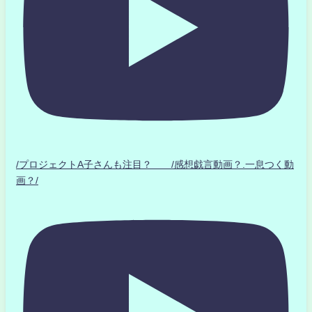
/プロジェクトA子さんも注目？ /感想戯言動画？.一息つく動
画？/