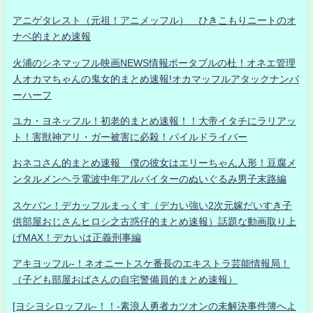
アニゲタレスト（元祖！アニメッフル） ひきこもりニートのオ
ナベ的まとめ速報
火浦のシネマッフル映画NEWS情報ポータブルの杜！オネエ管理
人オカマちゃんの鬼女的まとめ速報!オカマッフルアタックナンバ
ーハーフ
ユカ・ヨネッフル！初老的まとめ速報！！大帝イタチにラリアッ
ト！害獣神アリ・ガー被害に必殺！パイルドライバー
おネコさん的まとめ速報 僕の彼女はエリーちゃん人形！豆腐メ
ンタルメンヘラ電波中年アルバイターのぬいぐるみ男子末路編
スケバン！デカッフルまっくす（デカい強い2次元嫁だいすき子
供部屋おじさんヒロシ之古惑仔的まとめ速報）話題な動画取り上
げMAX！デカいは正義刑事編
アキヨッフル-！ネオニートスケ番長のエキストラ芸能情報局！
（子ども部屋おばさんの自宅警備員的まとめ速報）
[ヨシヨシロッフル-！！-素浪人勇者カツオンの未解決事件簿へよ