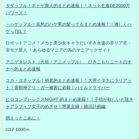
タダッフル！ネトゲ廃人的まとめ速報！！ネット乞食DE2000万
パワーズ！
・ハゲッフル！哀愁のハゲ男の髪ってるまとめ速報！！激しくハ
ゲっTEL？
ロボットアニメ！メカと美少女キャラだいすき永遠の非リア充・
非モテ星人 ！あらゆるマニアの為のマニアックサイト
アニゲタレスト（元祖！アニメッフル） ひきこもりニートのオ
ナベ的まとめ速報
ユカ・ヨネッフル！初老的まとめ速報！！大帝イタチにラリアッ
ト！害獣神アリ・ガー被害に必殺！パイルドライバー
ヒロコンプレックスNIGHT 的まとめ速報！！子供が欲しいど陰キ
ャアラフィフ女子のめざせ！専業主婦！婚活計画編
萌えっとこあに！
t112-1000ｍ