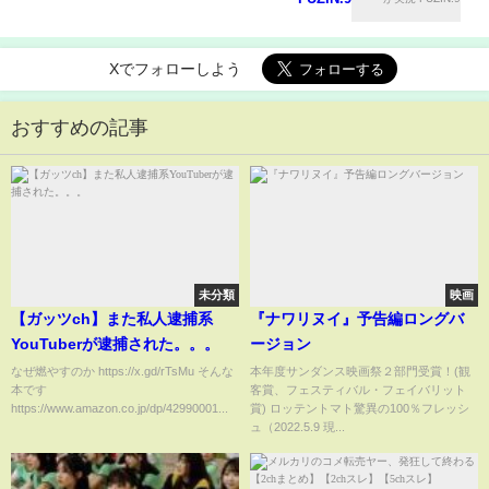
Xでフォローしよう
おすすめの記事
未分類
映画
【ガッツch】また私人逮捕系
『ナワリヌイ』予告編ロングバ
YouTuberが逮捕された。。。
ージョン
なぜ燃やすのか https://x.gd/rTsMu そんな
本年度サンダンス映画祭２部門受賞！(観
本です
客賞、フェスティバル・フェイバリット
https://www.amazon.co.jp/dp/42990001...
賞) ロッテントマト驚異の100％フレッシ
ュ（2022.5.9 現...