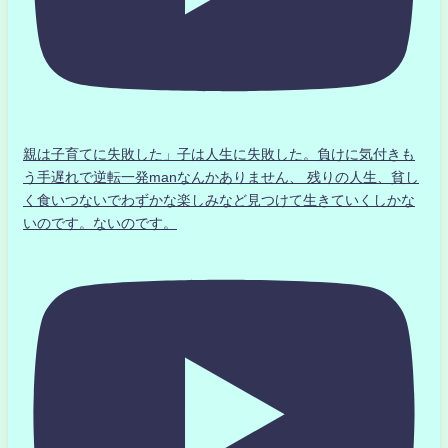
親は子育てに失敗した」子は人生に失敗した。負けに気付きも
う手遅れで逆転一発manなんかありません、 残りの人生、貧し
く食いつないでわずかな楽しみなど見つけて生きていくしかな
いのです。ないのです。