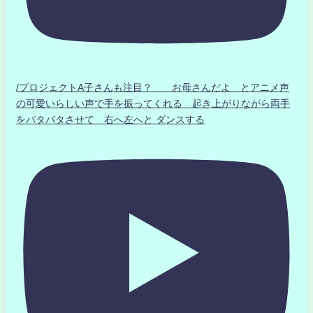
/プロジェクトA子さんも注目？ お母さんだよ とアニメ声
の可愛いらしい声で手を振ってくれる 起き上がりながら両手
をパタパタさせて 右へ左へと ダンスする