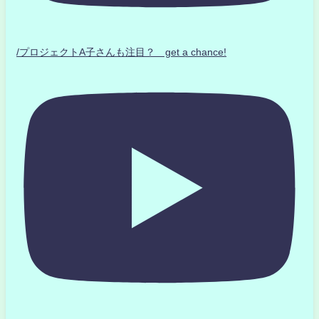
/プロジェクトA子さんも注目？ get a chance!