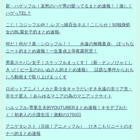
新・ハゲッフル！哀愁のハゲ男の髪ってるまとめ速報！！激しく
ハゲっTEL？
こじ！コジッフル@！-レズっ娘百合ネエ！こじらせ！50独身処
女のBL腐女子的まとめ速報-
何だ！何が？真・シロッフル！！ 永遠の無職童貞- ぼっちな
ニート的まとめ速報！一生童貞上等夜露死苦！
男装スケバン女子！スケッフルまっくす！（新・ナンノひゃくし
きっ!！ビー玉のおいぬさん的まとめ速報） 話題な事件からおも
しろ動画まで取り上げまっくす
ロボットアニメ！メカと美少女キャラだいすき永遠の非リア充・
非モテ星人 ！あらゆるマニアの為のマニアックサイト
ハルッフル-専業主夫的YOUTUBERまとめ速報！キモデブおた
く！初老人の介護生活！激動の1750日
アニゲタレスト（元祖！アニメッフル） ひきこもりニートのオ
ナベ的まとめ速報