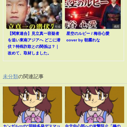
社会
感想
【関東連合】見立真一容疑者
星空のルビー / 梅谷心愛
を追い東南アジアへ どこに潜
cover by 朝霧れな
伏？特殊詐欺との関係は？｜
改めて、取材しました。
未分類
の関連記事
カンガルーの“同時多発デスマッ
台北中心部への攻撃阻止「橋の