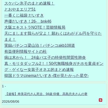
スケバン氷子のまとめ速報！
とおやまエリア51
一番くじ福袋 だいすき
声優だいすき！26- bnk46
大阪エキストラNOTE！芸能情報局
天にまします我らが父よ！ 願わくはわがドル円を守りた
まえ！
実録パチンコ梁山泊！パチンコakb108道
有益便利情報サイトの杜
病は木から！ 24金バエ子の特発性間質性肺炎
真・モリタダッフル2！！50代無職独身ガチホモ童貞ギン
グ・ゲイなー女装子オネエ的まとめ速報
韓国ドラマcinemaだいすき-僕が見たかった星空-
1 -
【速報】寿美花代さん死去、94歳 俳優、高島忠夫さんの妻
2026/08/06