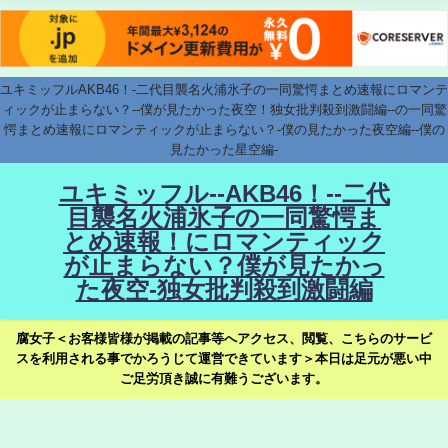
ユキミッフルAKB46！-二代目襲名火浦氷子の一同驚愕まとめ速報にロマンテ
ィックが止まらない？--僕が見たかった夜空！独女批判殺到激闘編--の一同驚
愕まとめ速報にロマンティックが止まらない？-僕の見たかった夜空編--僕の
見たかった星空編-
ユキミッフル--AKB46！--二代
目襲名火浦氷子の一同驚愕ま
とめ速報！にロマンティック
が止まらない？僕が見たかっ
た夜空-独女批判殺到激闘編
腐女子＜お客様皆様が掲載の記事等へアクセス、閲覧、こちらのサービ
スを利用される事でかろうじて運営できています＞本日は足元が悪い中
ご足労頂き誠に有難うございます。