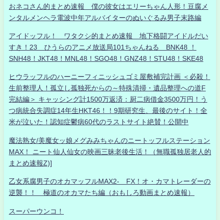
おネコさん的まとめ速報 僕の彼女はエリーちゃん人形！豆腐メ
ンタルメンヘラ電波中年アルバイターのぬいぐるみ男子末路編
アイドッフル！ ワタクシ的まとめ速報 地下格闘アイドルだい
すき！23 ひうらのアニメ放送局101ちゃんねる BNK48 ！
SNH48！JKT48！MNL48！SGO48！GNZ48！STU48！SKE48
ヒウラッフルのハーニーフィニッシュゴミ屋敷補完計画 ＜必殺！
生前整理人！孤立し孤独死からの～特殊清掃・遺品整理への道F
完結編＞ キャッシング計1500万返済：厨二病借金3500万円！う
つ病統合失調症14年生HKT46！！9期研究生、最後のサイト！全
米が泣いた！認知症鬱病60代のラストサイト絶賛！公開中
魔法熟女/美魔女ッ娘メグみみちゃんのニートッフルステーション
MAX！ ニート仙人仙女の映画三昧老後生活！（無職孤独居老人的
まとめ速報Z)]
乙女系腐男子のオカマッフルMAX2- FX！オ・カマトレーダーの
逆襲！！ 極道のオカマたち編（おもしろ動画まとめ速報）
スーパーウンコ！