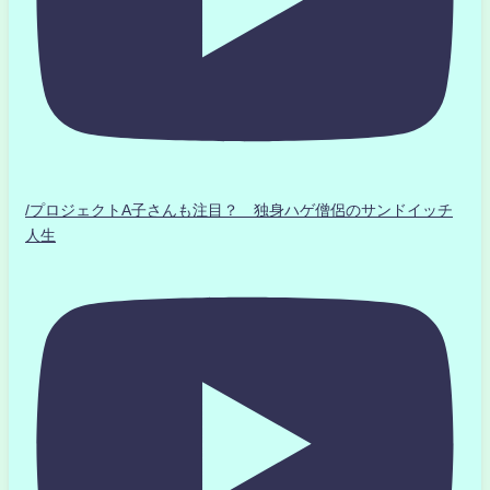
/プロジェクトA子さんも注目？ 独身ハゲ僧侶のサンドイッチ
人生