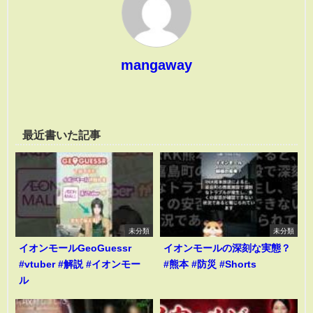
mangaway
最近書いた記事
未分類
未分類
イオンモールGeoGuessr
イオンモールの深刻な実態？
#vtuber #解説 #イオンモー
#熊本 #防災 #Shorts
ル