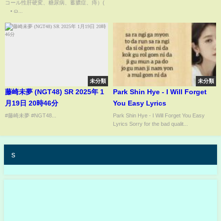
コール性肝硬変、糖尿病、蓄膿症、痔）(
´• ɷ...
未分類
未分類
藤崎未夢 (NGT48) SR 2025年 1
Park Shin Hye - I Will Forget
月19日 20時46分
You Easy Lyrics
#藤崎未夢 #NGT48...
Park Shin Hye - I Will Forget You Easy
Lyrics Sorry for the bad qualit...
s