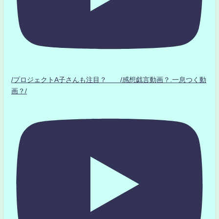
/プロジェクトA子さんも注目？ /感想戯言動画？.一息つく動
画？/