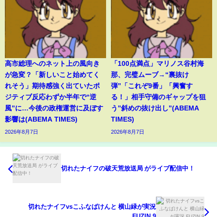
高市総理へのネット上の風向き
「100点満点」マリノス谷村海
が急変？「新しいこと始めてく
那、完璧ムーブ→“裏抜け
れそう」期待感強く出ていたポ
弾”「これぞ9番」「興奮す
ジティブ反応わずか半年で“逆
る！」相手守備のギャップを狙
風”に…今後の政権運営に及ぼす
う”斜めの抜け出し”(ABEMA
影響は(ABEMA TIMES)
TIMES)
2026年8月7日
2026年8月7日
切れたナイフの破天荒放送局 がライブ配信中！
切れたナイフvsこふなばけんと 横山緑が実況
FUZIN.9