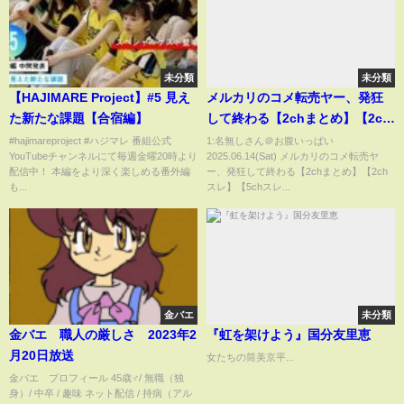
未分類
未分類
【HAJIMARE Project】#5 見え
メルカリのコメ転売ヤー、発狂
た新たな課題【合宿編】
して終わる【2chまとめ】【2ch
スレ】【5chスレ】
#hajimareproject #ハジマレ 番組公式
1:名無しさん＠お腹いっぱい
YouTubeチャンネルにて毎週金曜20時より
2025.06.14(Sat) メルカリのコメ転売ヤ
配信中！ 本編をより深く楽しめる番外編
ー、発狂して終わる【2chまとめ】【2ch
も...
スレ】【5chスレ...
金バエ
未分類
金バエ 職人の厳しさ 2023年2
『虹を架けよう』国分友里恵
月20日放送
女たちの筒美京平...
金バエ プロフィール 45歳♂/ 無職（独
身）/ 中卒 / 趣味 ネット配信 / 持病（アル