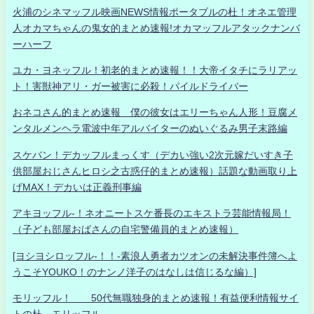
火浦のシネマッフル映画NEWS情報ポータブルの杜！オネエ管理
人オカマちゃんの鬼女的まとめ速報!オカマッフルアタックナンバ
ーハーフ
ユカ・ヨネッフル！初老的まとめ速報！！大帝イタチにラリアッ
ト！害獣神アリ・ガー被害に必殺！パイルドライバー
おネコさん的まとめ速報 僕の彼女はエリーちゃん人形！豆腐メ
ンタルメンヘラ電波中年アルバイターのぬいぐるみ男子末路編
スケバン！デカッフルまっくす（デカい強い2次元嫁だいすき子
供部屋おじさんヒロシ之古惑仔的まとめ速報）話題な動画取り上
げMAX！デカいは正義刑事編
アキヨッフル-！ネオニートスケ番長のエキストラ芸能情報局！
（子ども部屋おばさんの自宅警備員的まとめ速報）
[ヨシヨシロッフル-！！-素浪人勇者カツオンの未解決事件簿へよ
うこそYOUKO！のナンノ洋子のはなしは信じるな編）]
モリッフル！ 50代無職独身的まとめ速報！有益便利情報サイ