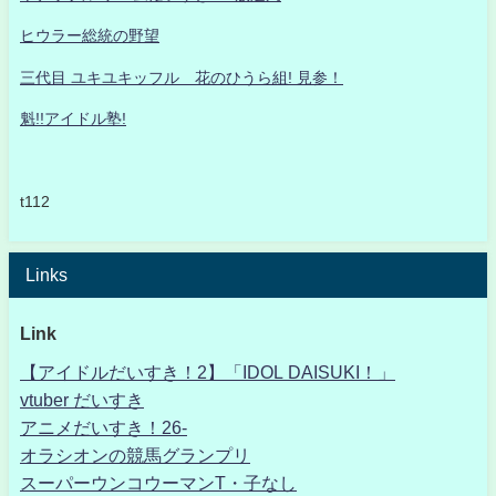
ヒウラー総統の野望
三代目 ユキユキッフル 花のひうら組! 見参！
魁!!アイドル塾!
t112
Links
Link
【アイドルだいすき！2】「IDOL DAISUKI！」
vtuber だいすき
アニメだいすき！26-
オラシオンの競馬グランプリ
スーパーウンコウーマンT・子なし