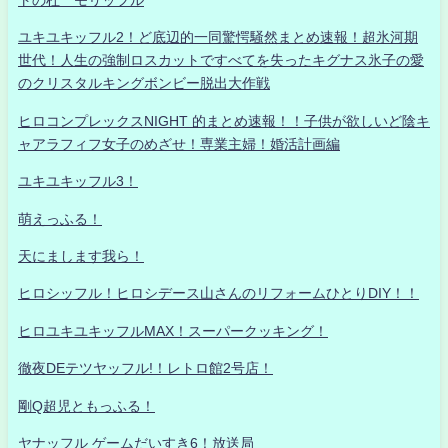
トの杜 モリッフル
ユキユキッフル2！ど底辺的一同驚愕騒然まとめ速報！超氷河期
世代！人生の強制ロスカットですべてを失ったキグナス氷子の愛
のクリスタルキングボンビー脱出大作戦
ヒロコンプレックスNIGHT 的まとめ速報！！子供が欲しいど陰キ
ャアラフィフ女子のめざせ！専業主婦！婚活計画編
ユキユキッフル3！
萌えっふる！
天にまします我ら！
ヒロシッフル！ヒロシデース山さんのリフォームひとりDIY！！
ヒロユキユキッフルMAX！スーパークッキング！
徹夜DEテツヤッフル!！レトロ館2号店！
剛Q超児ともっふる！
ヤナッフル ゲームだいすき6！放送局