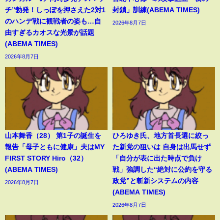
チ”勃発！しっぽを押さえた2対1
封鎖」訓練(ABEMA TIMES)
のハンデ戦に観戦者の姿も…自
2026年8月7日
由すぎるカオスな光景が話題
(ABEMA TIMES)
2026年8月7日
山本舞香（28） 第1子の誕生を
ひろゆき氏、地方首長選に絞っ
報告「母子ともに健康」夫はMY
た新党の狙いは 自身は出馬せず
FIRST STORY Hiro（32）
「自分が表に出た時点で負け
(ABEMA TIMES)
戦」強調した“絶対に公約を守る
政党”と斬新システムの内容
2026年8月7日
(ABEMA TIMES)
2026年8月7日