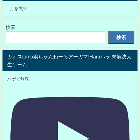
検索
検索
カオスtomo娘ちゃんねーるアーガマ!Haraハラ!未解決人
生ゲーム
ハゲて無双