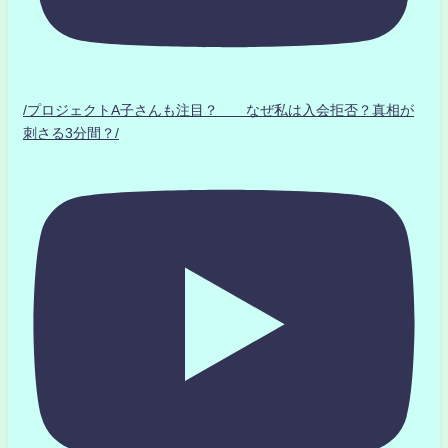
/プロジェクトA子さんも注目？ なぜ私は入会拒否？真相が
刺さる3分間？/