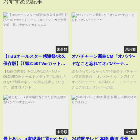
おすすめの記事
未分類
未分類
【TBSオールスター感謝祭/永久
オバチャーン新曲CM「オバパ〜
保存版】江頭2:50TVerカットシ
ヤなこと忘れてオバパーテ
ーンフル‼️アンミカと永野芽郁に
ー〜」
【動画の内容】 NOLDMEDIA＝NO＋
誰も待っていなかった非待望のオバチャー
OLDMEDIA オールドメディアでは報じら
ン第五弾新曲 「オバパ〜ヤなこと忘れて
襲い掛かるエガちゃんw
れない情報やネットの声を拡声していま
オバパーテー〜」のCMデス。 ミュージッ
す。 是非コメント...
クビデオは、メンバーが振...
未分類
未分類
最上あい、●害現場に置かれたお
24時間テレビ 本物 藤波 長州 と