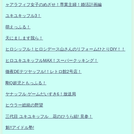
ャアラフィフ女子のめざせ！専業主婦！婚活計画編
ユキユキッフル3！
萌えっふる！
天にまします我ら！
ヒロシッフル！ヒロシデース山さんのリフォームひとりDIY！！
ヒロユキユキッフルMAX！スーパークッキング！
徹夜DEテツヤッフル!！レトロ館2号店！
剛Q超児ともっふる！
ヤナッフル ゲームだいすき6！放送局
ヒウラー総統の野望
三代目 ユキユキッフル 花のひうら組! 見参！
魁!!アイドル塾!