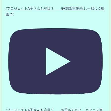
/プロジェクトA子さんも注目？ /感想戯言動画？.一息つく動
画？/
/プロジェクトA子さんも注目？ お母さんだよ とアニメ声