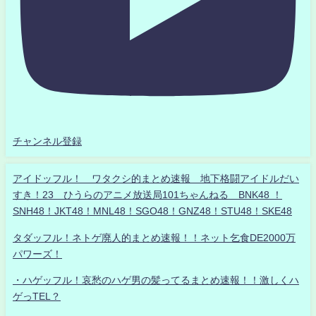
チャンネル登録
アイドッフル！ ワタクシ的まとめ速報 地下格闘アイドルだい
すき！23 ひうらのアニメ放送局101ちゃんねる BNK48 ！
SNH48！JKT48！MNL48！SGO48！GNZ48！STU48！SKE48
タダッフル！ネトゲ廃人的まとめ速報！！ネット乞食DE2000万
パワーズ！
・ハゲッフル！哀愁のハゲ男の髪ってるまとめ速報！！激しくハ
ゲっTEL？