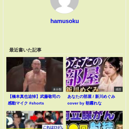
hamusoku
最近書いた記事
未分類
感想
【橋本真也追悼】武藤敬司の
あなたの部屋 / 新川めぐみ
感動マイク #shorts
cover by 朝霧れな