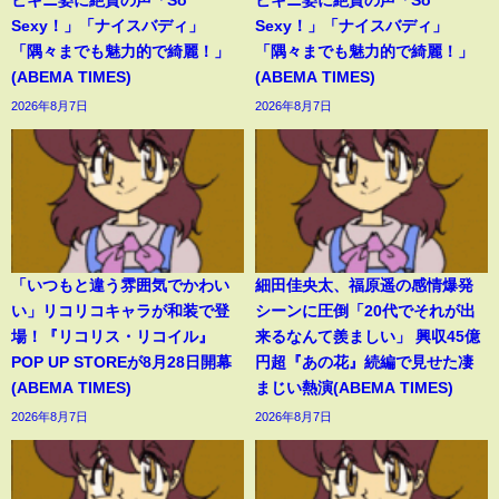
ビキニ姿に絶賛の声「So
ビキニ姿に絶賛の声「So
Sexy！」「ナイスバディ」
Sexy！」「ナイスバディ」
「隅々までも魅力的で綺麗！」
「隅々までも魅力的で綺麗！」
(ABEMA TIMES)
(ABEMA TIMES)
2026年8月7日
2026年8月7日
「いつもと違う雰囲気でかわい
細田佳央太、福原遥の感情爆発
い」リコリコキャラが和装で登
シーンに圧倒「20代でそれが出
場！『リコリス・リコイル』
来るなんて羨ましい」 興収45億
POP UP STOREが8月28日開幕
円超『あの花』続編で見せた凄
(ABEMA TIMES)
まじい熱演(ABEMA TIMES)
2026年8月7日
2026年8月7日