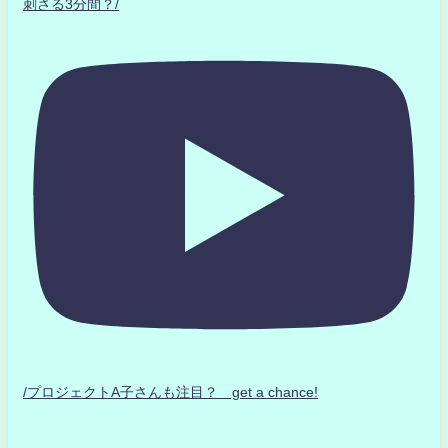
刺さる3分間？/
/プロジェクトA子さんも注目？ get a chance!