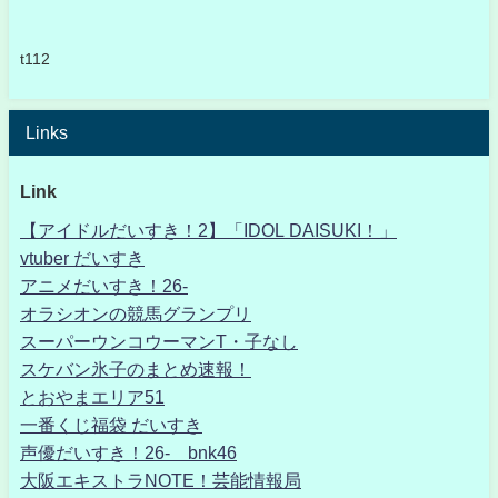
t112
Links
Link
【アイドルだいすき！2】「IDOL DAISUKI！」
vtuber だいすき
アニメだいすき！26-
オラシオンの競馬グランプリ
スーパーウンコウーマンT・子なし
スケバン氷子のまとめ速報！
とおやまエリア51
一番くじ福袋 だいすき
声優だいすき！26- bnk46
大阪エキストラNOTE！芸能情報局