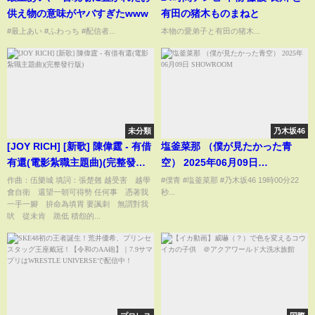
供え物の意味がヤバすぎたwww
有田の猪木ものまねと
#最上あい #ふわっち #配信者...
本物の愛弟子と有田の猪木...
未分類
乃木坂46
[JOY RICH] [新歌] 陳偉霆 - 有借
塩釜菜那 （僕が見たかった青
有還(電影紮職主題曲)(完整發行
空） 2025年06月09日
版)
SHOWROOM
作曲：伍樂城 填詞：張楚翹 越受害 越學
#僕青 #塩釜菜那 #乃木坂46 19時00分22
會自衛 還望一朝可得勢 任何事 憑著我
秒...
一手一腳 拚命為填胃 要諷刺 無謂對我
吠 從未肯 跪低 積怨的...