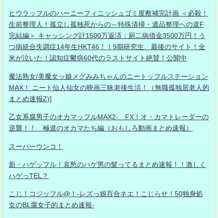
ヒウラッフルのハーニーフィニッシュゴミ屋敷補完計画 ＜必殺！
生前整理人！孤立し孤独死からの～特殊清掃・遺品整理への道F
完結編＞ キャッシング計1500万返済：厨二病借金3500万円！う
つ病統合失調症14年生HKT46！！9期研究生、最後のサイト！全
米が泣いた！認知症鬱病60代のラストサイト絶賛！公開中
魔法熟女/美魔女ッ娘メグみみちゃんのニートッフルステーション
MAX！ ニート仙人仙女の映画三昧老後生活！（無職孤独居老人的
まとめ速報Z)]
乙女系腐男子のオカマッフルMAX2- FX！オ・カマトレーダーの
逆襲！！ 極道のオカマたち編（おもしろ動画まとめ速報）
スーパーウンコ！
新・ハゲッフル！哀愁のハゲ男の髪ってるまとめ速報！！激しく
ハゲっTEL？
こじ！コジッフル@！-レズっ娘百合ネエ！こじらせ！50独身処
女のBL腐女子的まとめ速報-