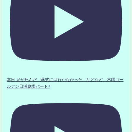
本日 兄が死んだ 葬式には行かなかった などなど 木曜ゴー
ルデン日浦劇場パート7