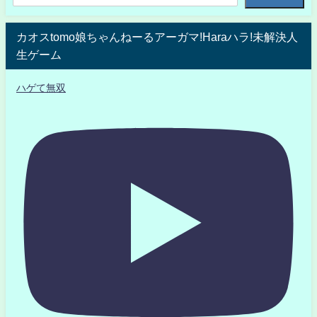
カオスtomo娘ちゃんねーるアーガマ!Haraハラ!未解決人
生ゲーム
ハゲて無双