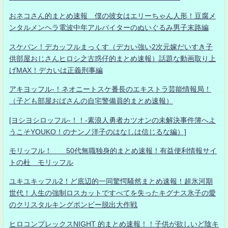
おネコさん的まとめ速報 僕の彼女はエリーちゃん人形！豆腐メ
ンタルメンヘラ電波中年アルバイターのぬいぐるみ男子末路編
スケバン！デカッフルまっくす（デカい強い2次元嫁だいすき子
供部屋おじさんヒロシ之古惑仔的まとめ速報）話題な動画取り上
げMAX！デカいは正義刑事編
アキヨッフル-！ネオニートスケ番長のエキストラ芸能情報局！
（子ども部屋おばさんの自宅警備員的まとめ速報）
[ヨシヨシロッフル-！！-素浪人勇者カツオンの未解決事件簿へよ
うこそYOUKO！のナンノ洋子のはなしは信じるな編）]
モリッフル！ 50代無職独身的まとめ速報！有益便利情報サイ
トの杜 モリッフル
ユキユキッフル2！ど底辺的一同驚愕騒然まとめ速報！超氷河期
世代！人生の強制ロスカットですべてを失ったキグナス氷子の愛
のクリスタルキングボンビー脱出大作戦
ヒロコンプレックスNIGHT 的まとめ速報！！子供が欲しいど陰キ