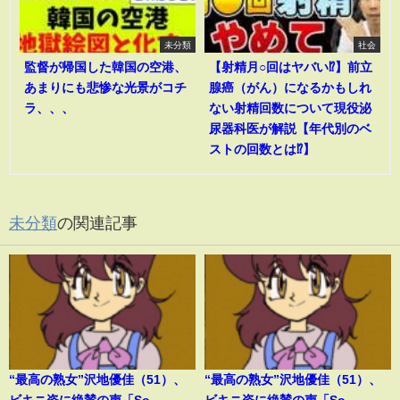
未分類
社会
監督が帰国した韓国の空港、
【射精月○回はヤバい⁉︎】前立
あまりにも悲惨な光景がコチ
腺癌（がん）になるかもしれ
ラ、、、
ない射精回数について現役泌
尿器科医が解説【年代別のベ
ストの回数とは⁉︎】
未分類
の関連記事
“最高の熟女”沢地優佳（51）、
“最高の熟女”沢地優佳（51）、