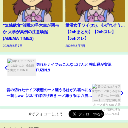
“無銭飲食”複数の早大生が関与
婚活女子ワイ(35)、心折れそう…
か 大学が異例の注意喚起
【2chまとめ】【2chスレ】
(ABEMA TIMES)
【5chスレ】
2026年8月7日
2026年8月7日
切れたナイフvsこふなばけんと 横山緑が実況
FUZIN.9
昔の切れたナイフ状態の一ノ瀬うるはが八雲べにを
一刺しww【ぶいすぽ切り抜き 一ノ瀬うるは 八雲べ
に 花芽なずな APEX LEGENDS】
Xでフォローしよう