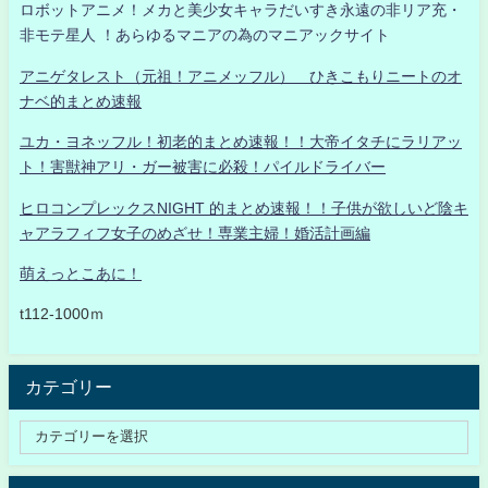
ロボットアニメ！メカと美少女キャラだいすき永遠の非リア充・
非モテ星人 ！あらゆるマニアの為のマニアックサイト
アニゲタレスト（元祖！アニメッフル） ひきこもりニートのオ
ナベ的まとめ速報
ユカ・ヨネッフル！初老的まとめ速報！！大帝イタチにラリアッ
ト！害獣神アリ・ガー被害に必殺！パイルドライバー
ヒロコンプレックスNIGHT 的まとめ速報！！子供が欲しいど陰キ
ャアラフィフ女子のめざせ！専業主婦！婚活計画編
萌えっとこあに！
t112-1000ｍ
カテゴリー