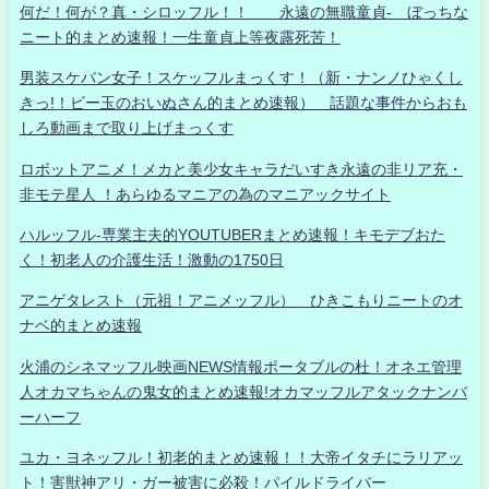
何だ！何が？真・シロッフル！！ 永遠の無職童貞- ぼっちな
ニート的まとめ速報！一生童貞上等夜露死苦！
男装スケバン女子！スケッフルまっくす！（新・ナンノひゃくし
きっ!！ビー玉のおいぬさん的まとめ速報） 話題な事件からおも
しろ動画まで取り上げまっくす
ロボットアニメ！メカと美少女キャラだいすき永遠の非リア充・
非モテ星人 ！あらゆるマニアの為のマニアックサイト
ハルッフル-専業主夫的YOUTUBERまとめ速報！キモデブおた
く！初老人の介護生活！激動の1750日
アニゲタレスト（元祖！アニメッフル） ひきこもりニートのオ
ナベ的まとめ速報
火浦のシネマッフル映画NEWS情報ポータブルの杜！オネエ管理
人オカマちゃんの鬼女的まとめ速報!オカマッフルアタックナンバ
ーハーフ
ユカ・ヨネッフル！初老的まとめ速報！！大帝イタチにラリアッ
ト！害獣神アリ・ガー被害に必殺！パイルドライバー