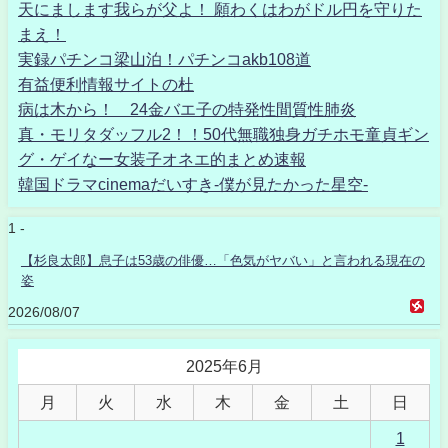
天にまします我らが父よ！ 願わくはわがドル円を守りた
まえ！
実録パチンコ梁山泊！パチンコakb108道
有益便利情報サイトの杜
病は木から！ 24金バエ子の特発性間質性肺炎
真・モリタダッフル2！！50代無職独身ガチホモ童貞ギン
グ・ゲイなー女装子オネエ的まとめ速報
韓国ドラマcinemaだいすき-僕が見たかった星空-
1 -
【杉良太郎】息子は53歳の俳優…「色気がヤバい」と言われる現在の
姿
2026/08/07
2025年6月
月
火
水
木
金
土
日
1