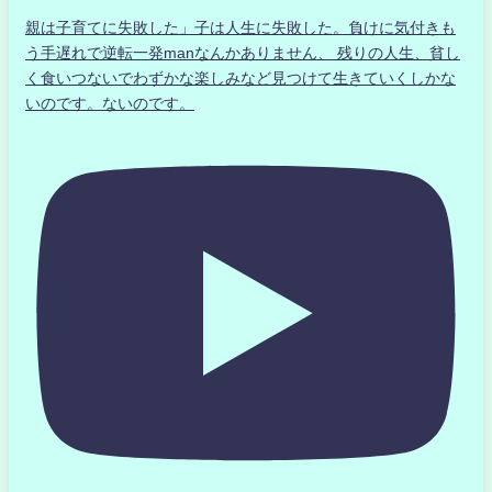
親は子育てに失敗した」子は人生に失敗した。負けに気付きも
う手遅れで逆転一発manなんかありません、 残りの人生、貧し
く食いつないでわずかな楽しみなど見つけて生きていくしかな
いのです。ないのです。