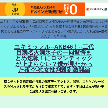
ユキミッフルAKB46！-二代目襲名火浦氷子の一同驚愕まとめ速報にロマンテ
ィックが止まらない？--僕が見たかった夜空！独女批判殺到激闘編--の一同驚
愕まとめ速報にロマンティックが止まらない？-僕の見たかった夜空編--僕の
見たかった星空編-
ユキミッフル--AKB46！--二代
目襲名火浦氷子の一同驚愕ま
とめ速報！にロマンティック
が止まらない？僕が見たかっ
た夜空-独女批判殺到激闘編
腐女子＜お客様皆様が掲載の記事等へアクセス、閲覧、こちらのサービ
スを利用される事でかろうじて運営できています＞本日は足元が悪い中
ご足労頂き誠に有難うございます。