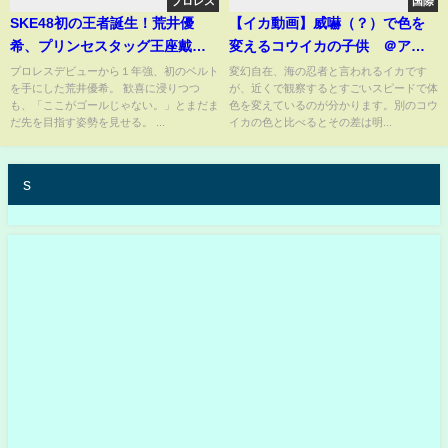
プロレス
国際
SKE48初の王者誕生！荒井優
【イカ動画】威嚇（？）で色を
希、プリンセスタッグ王座戴
変えるコウイカの子供 ＠アク
冠！【令和のAA砲】｜7.9サマプ
アワールド大洗水族館
プロレスデビューから１年強、初のベルト
変幻自在、海の忍者と言われるイカです
を手にした荒井優希。 歓喜に浸りつつ
が、近くで観察するとすごいスピードで体
リはWRESTLE UNIVERSEで配
も、「ここがゴールじゃない。」とまだま
色を変えているのが分かります。別のコウ
信中！
だ先を目指す姿勢を見せる。 ...
イカの色と比べるとその差は明...
s