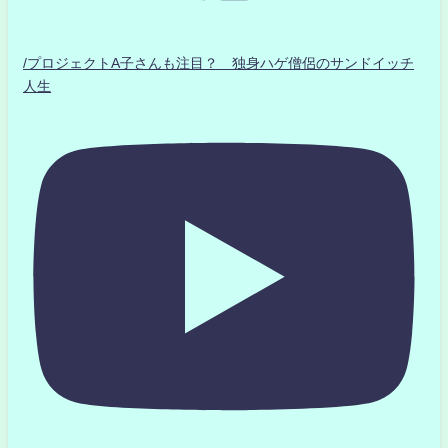
/プロジェクトA子さんも注目？ 独身ハゲ僧侶のサンドイッチ
人生