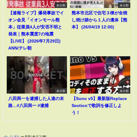
未分類
未分類
【速報ライブ】爆発事故でイ
熊本市北区で住宅３棟が全焼
オン会見「イオンモール熊
し焼け跡から１人の遺体【熊
本」従業員4人が安否不明と
本】 (26/04/19 12:00)
発表｜熊本震度7の地震
【LIVE】 (2026年7月29日)
ANN/テレ朝
未分類
未分類
八田與一を逮捕した人達の末
【Suno v5】最新版Replace
路…#八田與一 #逮捕
Sectionで歌詞を修正しよ
う！