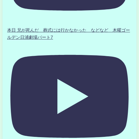
本日 兄が死んだ 葬式には行かなかった などなど 木曜ゴー
ルデン日浦劇場パート7