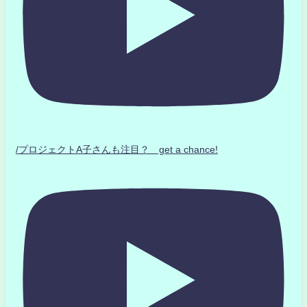
/プロジェクトA子さんも注目？ get a chance!