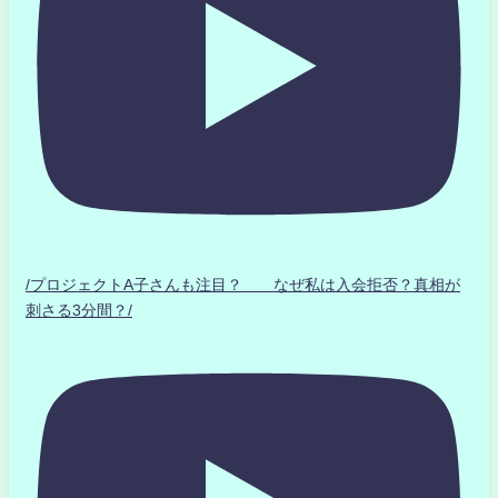
/プロジェクトA子さんも注目？ なぜ私は入会拒否？真相が
刺さる3分間？/