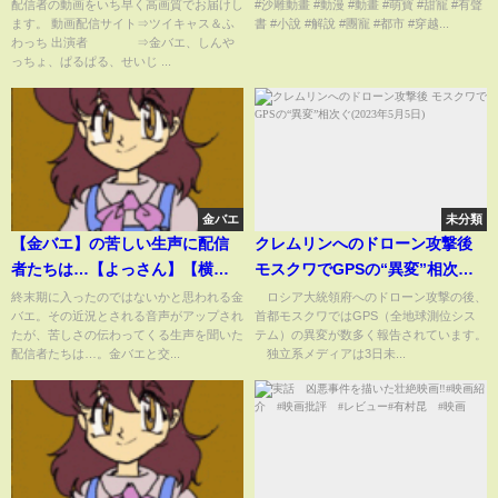
バエ】
到最後一無所有！重活一世，我
配信者の動画をいち早く高画質でお届けし
#沙雕動畫 #動漫 #動畫 #萌寶 #甜寵 #有聲
ます。 動画配信サイト⇒ツイキャス＆ふ
書 #小說 #解說 #團寵 #都市 #穿越...
不再舔狗，白月光卻急了！#糖寶
わっち 出演者 ⇒金バエ、しんや
動畫
っちょ、ぱるぱる、せいじ ...
金バエ
未分類
【金バエ】の苦しい生声に配信
クレムリンへのドローン攻撃後
者たちは…【よっさん】【横山
モスクワでGPSの“異変”相次ぐ
緑】【便所太郎】【野田】
(2023年5月5日)
終末期に入ったのではないかと思われる金
ロシア大統領府へのドローン攻撃の後、
バエ。その近況とされる音声がアップされ
首都モスクワではGPS（全地球測位シス
たが、苦しさの伝わってくる生声を聞いた
テム）の異変が数多く報告されています。
配信者たちは…。金バエと交...
独立系メディアは3日未...