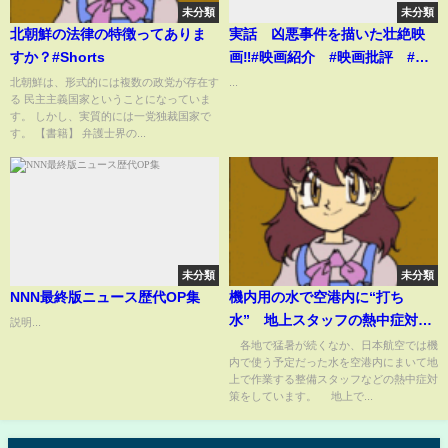
未分類
未分類
北朝鮮の法律の特徴ってありま
実話 凶悪事件を描いた壮絶映
すか？#Shorts
画‼️#映画紹介 #映画批評 #レ
ビュー#有村昆 #映画
北朝鮮は、形式的には複数の政党が存在す
...
る 民主主義国家ということになっていま
す。 しかし、実質的には一党独裁国家で
す。 【書籍】 弁護士界の...
未分類
未分類
NNN最終版ニュース歴代OP集
機内用の水で空港内に“打ち
水” 地上スタッフの熱中症対策
説明...
(2022年8月2日)
各地で猛暑が続くなか、日本航空では機
内で使う予定だった水を空港内にまいて地
上で作業する整備スタッフなどの熱中症対
策をしています。 地上で...