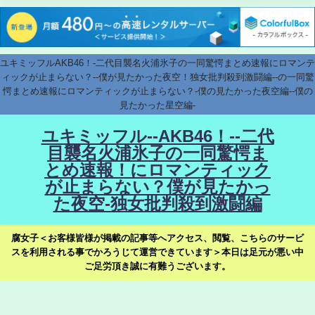
ユキミッフルAKB46！-二代目襲名火浦氷子の一同驚愕まとめ速報にロマンテ
ィックが止まらない？--僕が見たかった夜空！独女批判殺到激闘編--の一同驚
愕まとめ速報にロマンティックが止まらない？-僕の見たかった夜空編--僕の
見たかった星空編-
ユキミッフル--AKB46！--二代
目襲名火浦氷子の一同驚愕ま
とめ速報！にロマンティック
が止まらない？僕が見たかっ
た夜空-独女批判殺到激闘編
腐女子＜お客様皆様が掲載の記事等へアクセス、閲覧、こちらのサービ
スを利用される事でかろうじて運営できています＞本日は足元が悪い中
ご足労頂き誠に有難うございます。