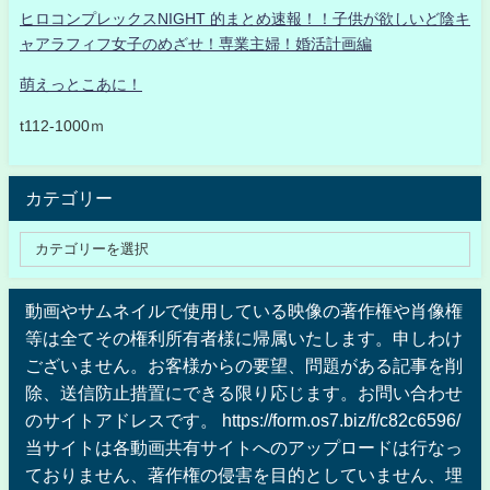
ヒロコンプレックスNIGHT 的まとめ速報！！子供が欲しいど陰キ
ャアラフィフ女子のめざせ！専業主婦！婚活計画編
萌えっとこあに！
t112-1000ｍ
カテゴリー
動画やサムネイルで使用している映像の著作権や肖像権
等は全てその権利所有者様に帰属いたします。申しわけ
ございません。お客様からの要望、問題がある記事を削
除、送信防止措置にできる限り応じます。お問い合わせ
のサイトアドレスです。 https://form.os7.biz/f/c82c6596/
当サイトは各動画共有サイトへのアップロードは行なっ
ておりません、著作権の侵害を目的としていません、埋