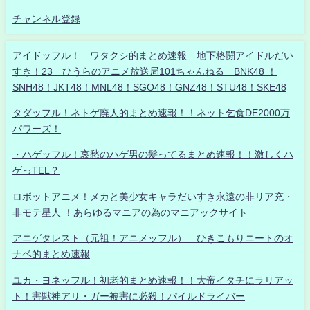
チャンネル登録
アイドッフル！ ワタクシ的まとめ速報 地下格闘アイドルだい
すき！23 ひうらのアニメ放送局101ちゃんねる BNK48 ！
SNH48！JKT48！MNL48！SGO48！GNZ48！STU48！SKE48
タダッフル！ネトゲ廃人的まとめ速報！！ネット乞食DE2000万
パワーズ！
・ハゲッフル！哀愁のハゲ男の髪ってるまとめ速報！！激しくハ
ゲっTEL？
ロボットアニメ！メカと美少女キャラだいすき永遠の非リア充・
非モテ星人 ！あらゆるマニアの為のマニアックサイト
アニゲタレスト（元祖！アニメッフル） ひきこもりニートのオ
ナベ的まとめ速報
ユカ・ヨネッフル！初老的まとめ速報！！大帝イタチにラリアッ
ト！害獣神アリ・ガー被害に必殺！パイルドライバー