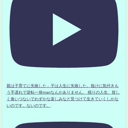
親は子育てに失敗した」子は人生に失敗した。負けに気付きも
う手遅れで逆転一発manなんかありません、 残りの人生、貧し
く食いつないでわずかな楽しみなど見つけて生きていくしかな
いのです。ないのです。