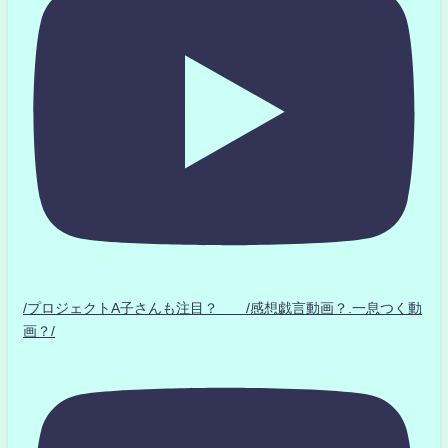
/プロジェクトA子さんも注目？ /感想戯言動画？.一息つく動
画？/