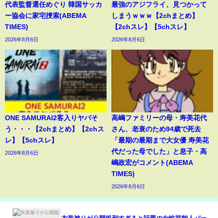
代表監督選任めぐり 韓国サッカ
最強のアジフライ、見つかって
ー協会に家宅捜索(ABEMA
しまうｗｗｗ【2chまとめ】
TIMES)
【2chスレ】【5chスレ】
2026年8月6日
2026年8月6日
ONE SAMURAI2客入りヤバそ
高嶋ファミリーの母・寿美花代
う・・・【2chまとめ】【2chス
さん、老衰のため94歳で死去
レ】【5chスレ】
「最期の最期まで大女優 寿美花
代だった母でした」と息子・高
2026年8月6日
嶋政宏がコメント(ABEMA
TIMES)
2026年8月6日