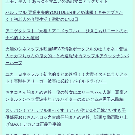
非モテ星人 ！あらゆるマニアの為のマニアックサイト
ハルッフル-専業主夫的YOUTUBERまとめ速報！キモデブおた
く！初老人の介護生活！激動の1750日
アニゲタレスト（元祖！アニメッフル） ひきこもりニートのオ
ナベ的まとめ速報
火浦のシネマッフル映画NEWS情報ポータブルの杜！オネエ管理
人オカマちゃんの鬼女的まとめ速報!オカマッフルアタックナンバ
ーハーフ
ユカ・ヨネッフル！初老的まとめ速報！！大帝イタチにラリアッ
ト！害獣神アリ・ガー被害に必殺！パイルドライバー
おネコさん的まとめ速報 僕の彼女はエリーちゃん人形！豆腐メ
ンタルメンヘラ電波中年アルバイターのぬいぐるみ男子末路編
スケバン！デカッフルまっくす（デカい強い2次元嫁だいすき子
供部屋おじさんヒロシ之古惑仔的まとめ速報）話題な動画取り上
げMAX！デカいは正義刑事編