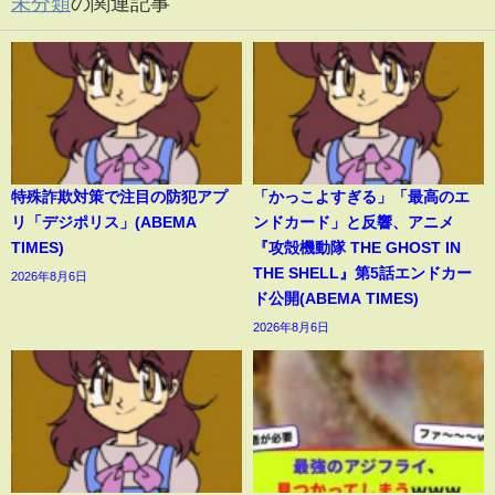
未分類
の関連記事
特殊詐欺対策で注目の防犯アプ
「かっこよすぎる」「最高のエ
リ「デジポリス」(ABEMA
ンドカード」と反響、アニメ
TIMES)
『攻殻機動隊 THE GHOST IN
THE SHELL』第5話エンドカー
2026年8月6日
ド公開(ABEMA TIMES)
2026年8月6日