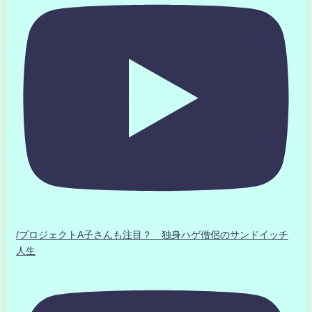
/プロジェクトA子さんも注目？ 独身ハゲ僧侶のサンドイッチ
人生