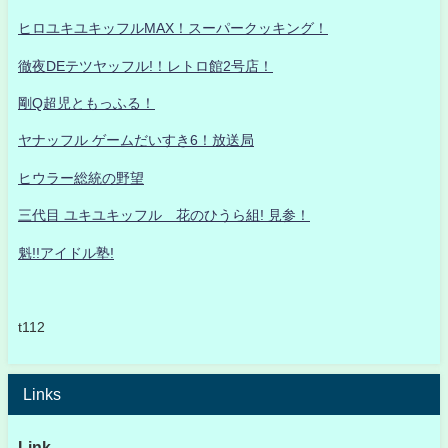
ヒロユキユキッフルMAX！スーパークッキング！
徹夜DEテツヤッフル!！レトロ館2号店！
剛Q超児ともっふる！
ヤナッフル ゲームだいすき6！放送局
ヒウラー総統の野望
三代目 ユキユキッフル 花のひうら組! 見参！
魁!!アイドル塾!
t112
Links
Link