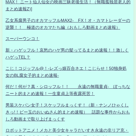
MAX！ ニート仙人仙女の映画三昧老後生活！（無職孤独居老人的
まとめ速報Z)]
乙女系腐男子のオカマッフルMAX2- FX！オ・カマトレーダーの
逆襲！！ 極道のオカマたち編（おもしろ動画まとめ速報）
スーパーウンコ！
新・ハゲッフル！哀愁のハゲ男の髪ってるまとめ速報！！激しく
ハゲっTEL？
こじ！コジッフル@！-レズっ娘百合ネエ！こじらせ！50独身処
女のBL腐女子的まとめ速報-
何だ！何が？真・シロッフル！！ 永遠の無職童貞- ぼっちな
ニート的まとめ速報！一生童貞上等夜露死苦！
男装スケバン女子！スケッフルまっくす！（新・ナンノひゃくし
きっ!！ビー玉のおいぬさん的まとめ速報） 話題な事件からおも
しろ動画まで取り上げまっくす
ロボットアニメ！メカと美少女キャラだいすき永遠の非リア充・