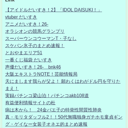
【アイドルだいすき！2】「IDOL DAISUKI！」
vtuber だいすき
アニメだいすき！26-
オラシオンの競馬グランプリ
スーパーウンコウーマンT・子なし
スケバン氷子のまとめ速報！
とおやまエリア51
一番くじ福袋 だいすき
声優だいすき！26- bnk46
大阪エキストラNOTE！芸能情報局
天にまします我らが父よ！ 願わくはわがドル円を守りた
まえ！
実録パチンコ梁山泊！パチンコakb108道
有益便利情報サイトの杜
病は木から！ 24金バエ子の特発性間質性肺炎
真・モリタダッフル2！！50代無職独身ガチホモ童貞ギン
グ・ゲイなー女装子オネエ的まとめ速報