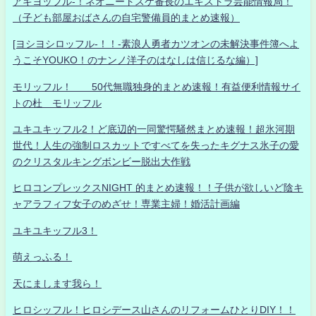
アキヨッフル-！ネオニートスケ番長のエキストラ芸能情報局！
（子ども部屋おばさんの自宅警備員的まとめ速報）
[ヨシヨシロッフル-！！-素浪人勇者カツオンの未解決事件簿へよ
うこそYOUKO！のナンノ洋子のはなしは信じるな編）]
モリッフル！ 50代無職独身的まとめ速報！有益便利情報サイ
トの杜 モリッフル
ユキユキッフル2！ど底辺的一同驚愕騒然まとめ速報！超氷河期
世代！人生の強制ロスカットですべてを失ったキグナス氷子の愛
のクリスタルキングボンビー脱出大作戦
ヒロコンプレックスNIGHT 的まとめ速報！！子供が欲しいど陰キ
ャアラフィフ女子のめざせ！専業主婦！婚活計画編
ユキユキッフル3！
萌えっふる！
天にまします我ら！
ヒロシッフル！ヒロシデース山さんのリフォームひとりDIY！！