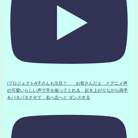
/プロジェクトA子さんも注目？ お母さんだよ とアニメ声
の可愛いらしい声で手を振ってくれる 起き上がりながら両手
をパタパタさせて 右へ左へと ダンスする