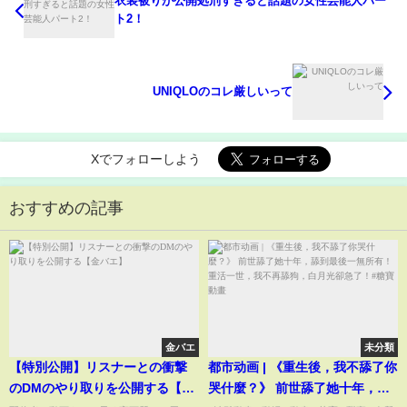
衣装被りが公開処刑すぎると話題の女性芸能人パー
ト2！
UNIQLOのコレ厳しいって
Xでフォローしよう
おすすめの記事
金バエ
未分類
【特別公開】リスナーとの衝撃
都市动画 | 《重生後，我不舔了你
のDMのやり取りを公開する【金
哭什麼？》 前世舔了她十年，舔