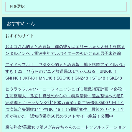
おすすめ～ん
おすすめサイト
おネコさん的まとめ速報 僕の彼女はエリーちゃん人形！豆腐メ
ンタルメンヘラ電波中年アルバイターのぬいぐるみ男子末路編
アイドッフル！ ワタクシ的まとめ速報 地下格闘アイドルだい
すき！23 ひうらのアニメ放送局101ちゃんねる BNK48 ！
SNH48！JKT48！MNL48！SGO48！GNZ48！STU48！SKE48
ヒウラッフルのハーニーフィニッシュゴミ屋敷補完計画 ＜必殺！
生前整理人！孤立し孤独死からの～特殊清掃・遺品整理への道F
完結編＞ キャッシング計1500万返済：厨二病借金3500万円！う
つ病統合失調症14年生HKT46！！9期研究生、最後のサイト！全
米が泣いた！認知症鬱病60代のラストサイト絶賛！公開中
魔法熟女/美魔女ッ娘メグみみちゃんのニートッフルステーション