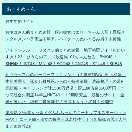
おすすめ～ん
おすすめサイト
おネコさん的まとめ速報 僕の彼女はエリーちゃん人形！豆腐メ
ンタルメンヘラ電波中年アルバイターのぬいぐるみ男子末路編
アイドッフル！ ワタクシ的まとめ速報 地下格闘アイドルだい
すき！23 ひうらのアニメ放送局101ちゃんねる BNK48 ！
SNH48！JKT48！MNL48！SGO48！GNZ48！STU48！SKE48
ヒウラッフルのハーニーフィニッシュゴミ屋敷補完計画 ＜必殺！
生前整理人！孤立し孤独死からの～特殊清掃・遺品整理への道F
完結編＞ キャッシング計1500万返済：厨二病借金3500万円！う
つ病統合失調症14年生HKT46！！9期研究生、最後のサイト！全
米が泣いた！認知症鬱病60代のラストサイト絶賛！公開中
魔法熟女/美魔女ッ娘メグみみちゃんのニートッフルステーション
MAX！ ニート仙人仙女の映画三昧老後生活！（無職孤独居老人的
まとめ速報Z)]