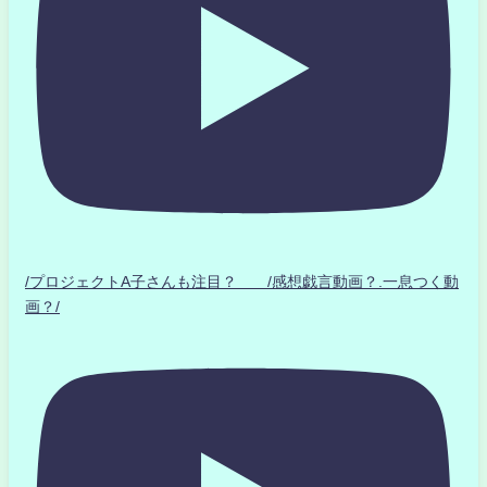
/プロジェクトA子さんも注目？ /感想戯言動画？.一息つく動
画？/