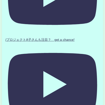
/プロジェクトA子さんも注目？ get a chance!