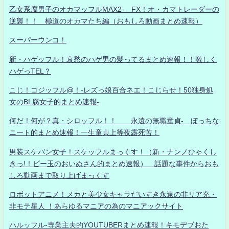
乙女系腐男子のオカマッフルMAX2- FX！オ・カマトレーダーの
逆襲！！ 極道のオカマたち編（おもしろ動画まとめ速報）
スーパーウンコ！
新・ハゲッフル！哀愁のハゲ男の髪ってるまとめ速報！！激しく
ハゲっTEL？
こじ！コジッフル@！-レズっ娘百合ネエ！こじらせ！50独身処
女のBL腐女子的まとめ速報-
何だ！何が？真・シロッフル！！ 永遠の無職童貞- ぼっちな
ニート的まとめ速報！一生童貞上等夜露死苦！
男装スケバン女子！スケッフルまっくす！（新・ナンノひゃくし
きっ!！ビー玉のおいぬさん的まとめ速報） 話題な事件からおも
しろ動画まで取り上げまっくす
ロボットアニメ！メカと美少女キャラだいすき永遠の非リア充・
非モテ星人 ！あらゆるマニアの為のマニアックサイト
ハルッフル-専業主夫的YOUTUBERまとめ速報！キモデブおた