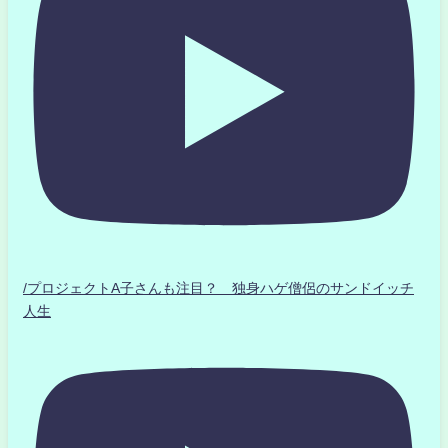
/プロジェクトA子さんも注目？ 独身ハゲ僧侶のサンドイッチ
人生