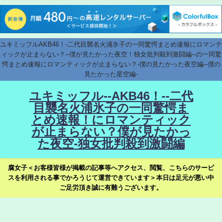
ユキミッフルAKB46！-二代目襲名火浦氷子の一同驚愕まとめ速報にロマンテ
ィックが止まらない？--僕が見たかった夜空！独女批判殺到激闘編--の一同驚
愕まとめ速報にロマンティックが止まらない？-僕の見たかった夜空編--僕の
見たかった星空編-
ユキミッフル--AKB46！--二代
目襲名火浦氷子の一同驚愕ま
とめ速報！にロマンティック
が止まらない？僕が見たかっ
た夜空-独女批判殺到激闘編
腐女子＜お客様皆様が掲載の記事等へアクセス、閲覧、こちらのサービ
スを利用される事でかろうじて運営できています＞本日は足元が悪い中
ご足労頂き誠に有難うございます。