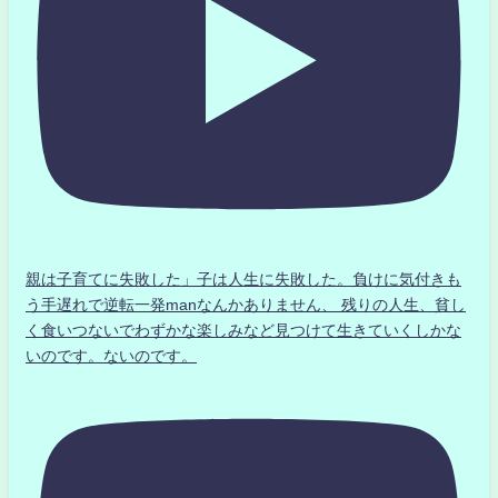
親は子育てに失敗した」子は人生に失敗した。負けに気付きも
う手遅れで逆転一発manなんかありません、 残りの人生、貧し
く食いつないでわずかな楽しみなど見つけて生きていくしかな
いのです。ないのです。