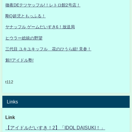
徹夜DEテツヤッフル!！レトロ館2号店！
剛Q超児ともっふる！
ヤナッフル ゲームだいすき6！放送局
ヒウラー総統の野望
三代目 ユキユキッフル 花のひうら組! 見参！
魁!!アイドル塾!
t112
Links
Link
【アイドルだいすき！2】「IDOL DAISUKI！」