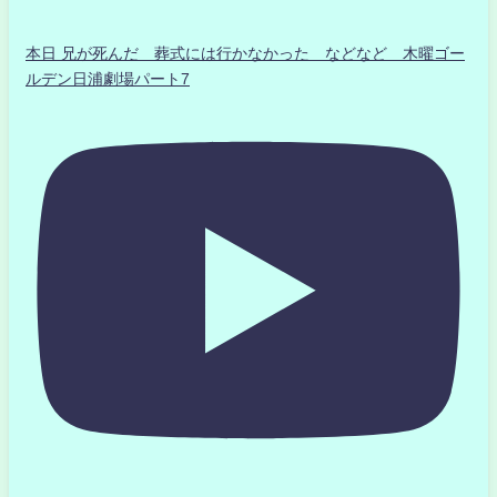
本日 兄が死んだ 葬式には行かなかった などなど 木曜ゴー
ルデン日浦劇場パート7