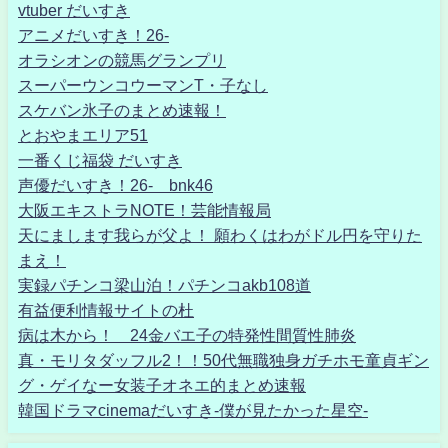
vtuber だいすき
アニメだいすき！26-
オラシオンの競馬グランプリ
スーパーウンコウーマンT・子なし
スケバン氷子のまとめ速報！
とおやまエリア51
一番くじ福袋 だいすき
声優だいすき！26- bnk46
大阪エキストラNOTE！芸能情報局
天にまします我らが父よ！ 願わくはわがドル円を守りた
まえ！
実録パチンコ梁山泊！パチンコakb108道
有益便利情報サイトの杜
病は木から！ 24金バエ子の特発性間質性肺炎
真・モリタダッフル2！！50代無職独身ガチホモ童貞ギン
グ・ゲイなー女装子オネエ的まとめ速報
韓国ドラマcinemaだいすき-僕が見たかった星空-