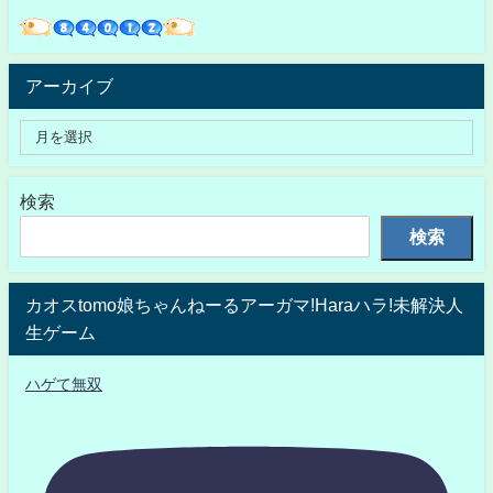
アーカイブ
検索
検索
カオスtomo娘ちゃんねーるアーガマ!Haraハラ!未解決人
生ゲーム
ハゲて無双