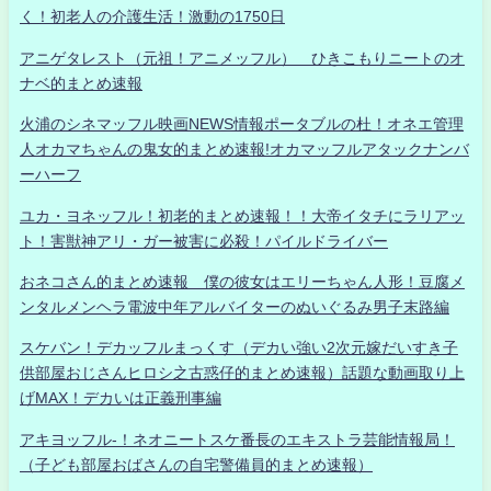
く！初老人の介護生活！激動の1750日
アニゲタレスト（元祖！アニメッフル） ひきこもりニートのオ
ナベ的まとめ速報
火浦のシネマッフル映画NEWS情報ポータブルの杜！オネエ管理
人オカマちゃんの鬼女的まとめ速報!オカマッフルアタックナンバ
ーハーフ
ユカ・ヨネッフル！初老的まとめ速報！！大帝イタチにラリアッ
ト！害獣神アリ・ガー被害に必殺！パイルドライバー
おネコさん的まとめ速報 僕の彼女はエリーちゃん人形！豆腐メ
ンタルメンヘラ電波中年アルバイターのぬいぐるみ男子末路編
スケバン！デカッフルまっくす（デカい強い2次元嫁だいすき子
供部屋おじさんヒロシ之古惑仔的まとめ速報）話題な動画取り上
げMAX！デカいは正義刑事編
アキヨッフル-！ネオニートスケ番長のエキストラ芸能情報局！
（子ども部屋おばさんの自宅警備員的まとめ速報）