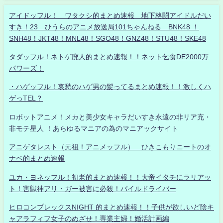
アイドッフル！ ワタクシ的まとめ速報 地下格闘アイドルだい
すき！23 ひうらのアニメ放送局101ちゃんねる BNK48 ！
SNH48！JKT48！MNL48！SGO48！GNZ48！STU48！SKE48
タダッフル！ネトゲ廃人的まとめ速報！！ネット乞食DE2000万
パワーズ！
・ハゲッフル！哀愁のハゲ男の髪ってるまとめ速報！！激しくハ
ゲっTEL？
ロボットアニメ！メカと美少女キャラだいすき永遠の非リア充・
非モテ星人 ！あらゆるマニアの為のマニアックサイト
アニゲタレスト（元祖！アニメッフル） ひきこもりニートのオ
ナベ的まとめ速報
ユカ・ヨネッフル！初老的まとめ速報！！大帝イタチにラリアッ
ト！害獣神アリ・ガー被害に必殺！パイルドライバー
ヒロコンプレックスNIGHT 的まとめ速報！！子供が欲しいど陰キ
ャアラフィフ女子のめざせ！専業主婦！婚活計画編