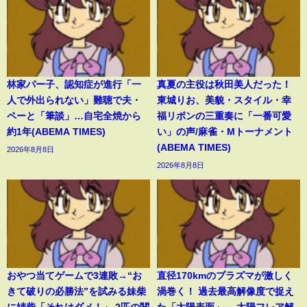
林家パー子、認知症が進行「一
真夏の主役は秋田美人だった！
人で外出られない」難聴で夫・
東城りお、美貌・スタイル・幸
ペーと「筆談」…自宅全焼から
福リボンの三重奏に「一番可愛
約1年(ABEMA TIMES)
い」の声/麻雀・Mトーナメント
(ABEMA TIMES)
2026年8月8日
2026年8月8日
おやつ当てゲームで3連敗→“お
直径170kmのプラズマが激しく
きて破りの必勝法”を試みる妹柴
渦巻く！ 過去最高解像度で捉え
に姉柴「それはダメ！」 2匹の関
た「太陽表面」… 太陽フレア解