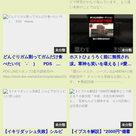
どで研究がかなり進んでいます。 もう遠
#automobile #株式投資 #
い未来のことではなく...
ファンダメンタルズ分析
未分類
未分類
どんぐりガム割ってガムだけ食
ホストひょうろく姫に無視され
べたい!!( ˙-˙ ) PDS
涙。軍神も笑いを堪える｜#愛の
#shorts
ハイエナ 特別編 さらばの
PDS LINEスタンプ2是不調発売中↓
『愛のハイエナ』シーズン2はABEMAで無
https://store.line.me/stickershop/product/2144532...
料配信中！ チャンネル登録をお願いしま
YouTubedで配信中！ #ニューヨ
す。 ▼番組詳細 ---------------------...
ーク #さらば青春の光 #shorts
未分類
未分類
【イキリダッシュ失敗】シルビ
【イブスキ解説】“2000円”備蓄