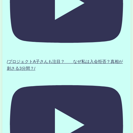
/プロジェクトA子さんも注目？ なぜ私は入会拒否？真相が
刺さる3分間？/