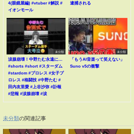
4(眼鏡屋編) #vtuber #解説 #
逮捕される
イオンモール
未分類
未分類
涙腺崩壊！中野たむ永遠に…
「もうAI音楽って笑えない」
#shorts #short #スターダム
Suno v5の衝撃
#stardom #プロレス #女子プ
ロレス #格闘技 #中野たむ #
田内友里愛 #上谷沙弥 #訃報
#悲報 #涙腺崩壊 #涙
未分類
の関連記事