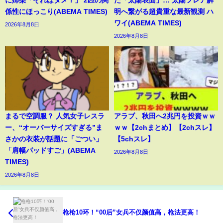
係性にほっこり(ABEMA TIMES)
明へ繋がる超貴重な最新観測 ハ
ワイ(ABEMA TIMES)
2026年8月8日
2026年8月8日
まるで空調服？ 人気女子レスラ
アラブ、秋田へ2兆円を投資ｗｗ
ー、“オーバーサイズすぎる”ま
ｗｗ【2chまとめ】【2chスレ】
さかの衣装が話題に「ごつい」
【5chスレ】
「肩幅パッドすご」(ABEMA
2026年8月8日
TIMES)
2026年8月8日
枪枪10环！“00后”女兵不仅颜值高，枪法更高！