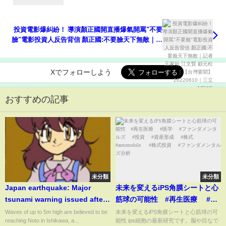
投資電影爆糾紛！ 導演顏正國開直播爆氣開罵"不要
臉"電影投資人反告背信 顏正國:不要臉天下無敵｜記
者 王家珩 江文賢 顧元松｜【台灣要聞】20220610｜
三立iNEWS
Xでフォローしよう
おすすめの記事
未分類
未分類
Japan earthquake: Major
未来を変えるiPS角膜シートと心
tsunami warning issued after
筋球の可能性 #再生医療 #医
series of strong earthquakes
学 #ファンダメンタルズ #投
Waves of up to 5m high are believed to be
未来を変えるiPS角膜シートと心筋球の可
reaching Noto in Ishikawa, a...
能性 ips細胞の最新研究です。脳や目なで
資 #資産形成 #株式