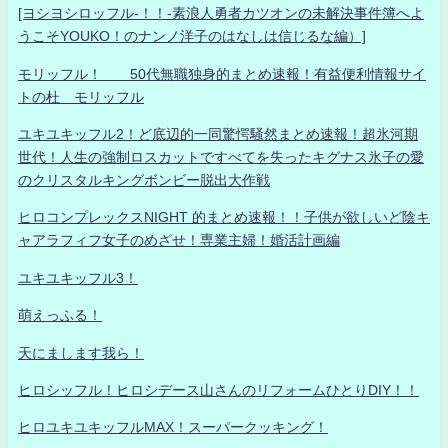
[ヨシヨシロッフル-！！-素浪人勇者カツオンの未解決事件簿へよ
うこそYOUKO！のナンノ洋子のはなしは信じるな編）]
モリッフル！ 50代無職独身的まとめ速報！有益便利情報サイ
トの杜 モリッフル
ユキユキッフル2！ど底辺的一同驚愕騒然まとめ速報！超氷河期
世代！人生の強制ロスカットですべてを失ったキグナス氷子の愛
のクリスタルキングボンビー脱出大作戦
ヒロコンプレックスNIGHT 的まとめ速報！！子供が欲しいど陰キ
ャアラフィフ女子のめざせ！専業主婦！婚活計画編
ユキユキッフル3！
萌えっふる！
天にまします我ら！
ヒロシッフル！ヒロシデース山さんのリフォームひとりDIY！！
ヒロユキユキッフルMAX！スーパークッキング！