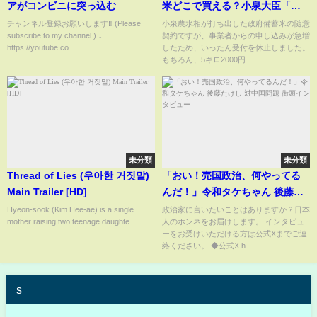
アがコンビニに突っ込む
米どこで買える？小泉大臣「今
後、古古古米1800円も」 玄米
チャンネル登録お願いします‼️ (Please
小泉農水相が打ち出した政府備蓄米の随意
subscribe to my channel.) ↓
契約ですが、事業者からの申し込みが急増
ならどう精米する コメの詐欺
https://youtube.co...
したため、いったん受付を休止しました。
には注意が必要
もちろん、5キロ2000円...
未分類
未分類
Thread of Lies (우아한 거짓말)
「おい！売国政治、何やってる
Main Trailer [HD]
んだ！」令和タケちゃん 後藤た
けし 対中国問題 街頭インタビュ
Hyeon-sook (Kim Hee-ae) is a single
政治家に言いたいことはありますか？日本
mother raising two teenage daughte...
人のホンネをお届けします。 インタビュ
ー
ーをお受けいただける方は公式Xまでご連
絡ください。 ◆公式X h...
s