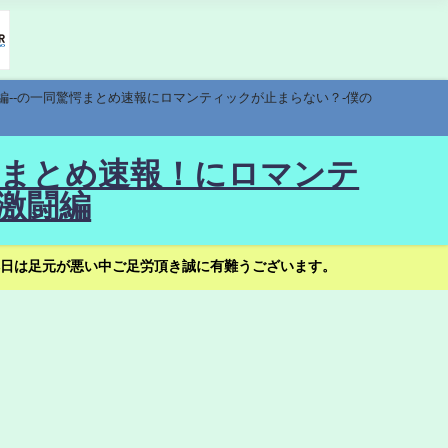
編--の一同驚愕まとめ速報にロマンティックが止まらない？-僕の
驚愕まとめ速報！にロマンテ
激闘編
日は足元が悪い中ご足労頂き誠に有難うございます。