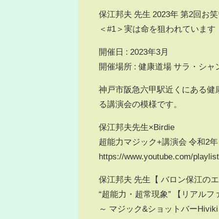
保江邦夫 先生 2023年 第2回
＜#1＞実は命を狙われています
開催日 : 2023年3月
開催場所 : 健康道場 サラ・シャ
神戸市阪急六甲駅近くにある健康
る講演会の模様です。
保江邦夫先生×Birdie
超能力マジック+講演会 令和2年
https://www.youtube.com/playl
保江邦夫 先生【 バロン保江のエリ
“超能力・超常現象” 【リアル
～ マジック&ショットバーHiviki