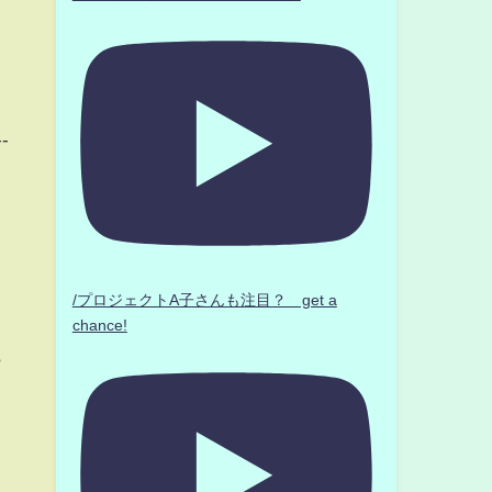
--
/プロジェクトA子さんも注目？ get a
chance!
も