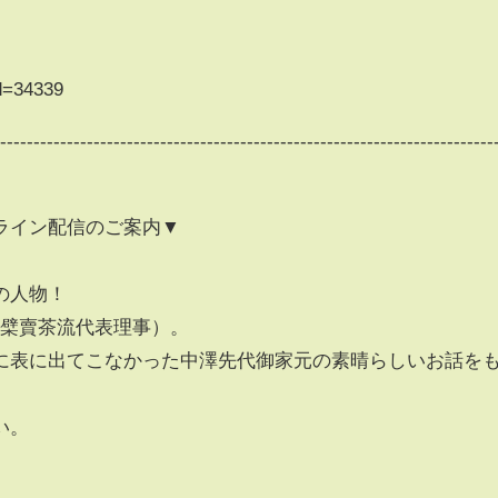
id=34339
---------------------------------------------------------------------------
-
ライン配信のご案内▼
の人物！
黄檗賣茶流代表理事）。
に表に出てこなかった中澤先代御家元の素晴らしいお話を
い。