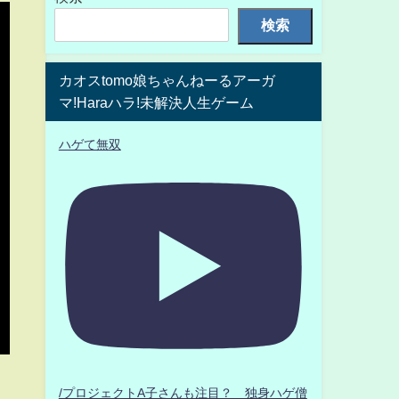
検索
カオスtomo娘ちゃんねーるアーガ
マ!Haraハラ!未解決人生ゲーム
ハゲて無双
。
/プロジェクトA子さんも注目？ 独身ハゲ僧