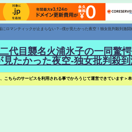
速報にロマンティックが止まらない？--僕が見たかった夜空！独女批判殺到激闘
！--二代目襲名火浦氷子の一同
見たかった夜空-独女批判殺到
、こちらのサービスを利用される事でかろうじて運営できています＞本