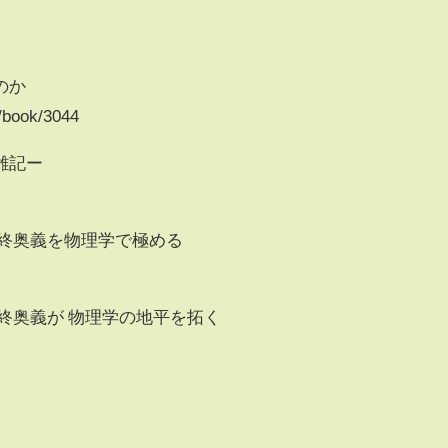
のか
/book/3044
雑記ー
最終奥義を物理学で極める
最終奥義が 物理学の地平を拓く