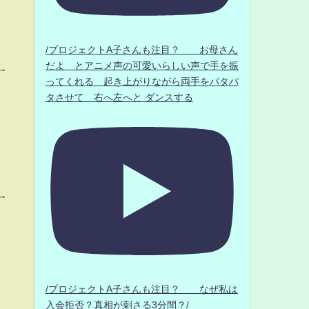
/プロジェクトA子さんも注目？ お母さん
だよ とアニメ声の可愛いらしい声で手を振
--
ってくれる 起き上がりながら両手をパタパ
タさせて 右へ左へと ダンスする
--
/プロジェクトA子さんも注目？ なぜ私は
入会拒否？真相が刺さる3分間？/