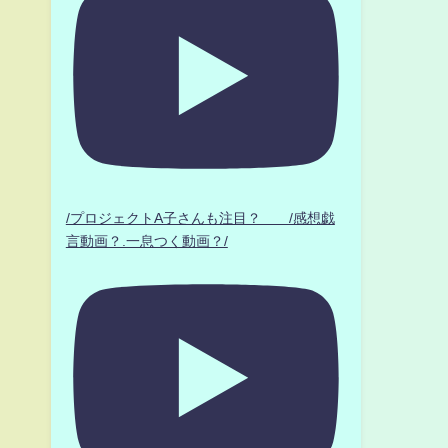
/プロジェクトA子さんも注目？ /感想戯
言動画？.一息つく動画？/