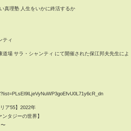
お笑い真理塾 人生をいかに終活するか
ンティ
道場 サラ・シャンティ にて開催された保江邦夫先生によ
ist?list=PLsEl9lLjeVyNuWP3goEfvU0L71y6cR_dn
ア55】2022年
ファンタジーの世界】
 〜