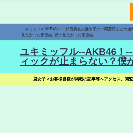
ユキミッフルAKB46！-二代目襲名火浦氷子の一同驚愕まとめ
見たかった夜空編--僕の見たかった星空編-
ユキミッフル--AKB46
ィックが止まらない？僕が
腐女子＜お客様皆様が掲載の記事等へアクセス、閲覧