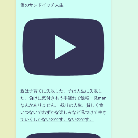
侶のサンドイッチ人生
親は子育てに失敗した」子は人生に失敗し
た。負けに気付きもう手遅れで逆転一発man
なんかありません、 残りの人生、貧しく食
いつないでわずかな楽しみなど見つけて生き
ていくしかないのです。ないのです。