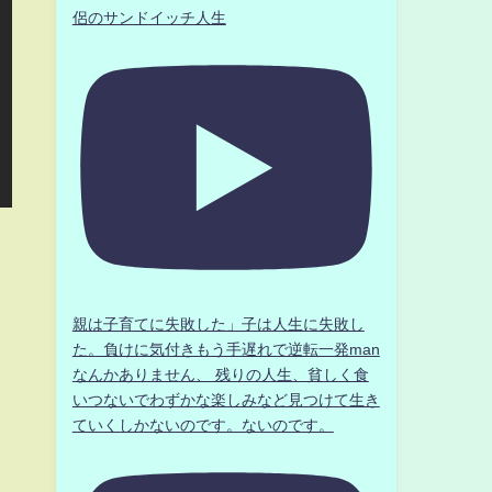
侶のサンドイッチ人生
親は子育てに失敗した」子は人生に失敗し
た。負けに気付きもう手遅れで逆転一発man
なんかありません、 残りの人生、貧しく食
いつないでわずかな楽しみなど見つけて生き
ていくしかないのです。ないのです。