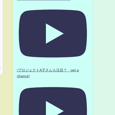
/プロジェクトA子さんも注目？ get a
chance!