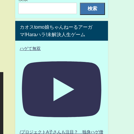
検索
カオスtomo娘ちゃんねーるアーガ
マ!Haraハラ!未解決人生ゲーム
ハゲて無双
/プロジェクトA子さんも注目？ 独身ハゲ僧