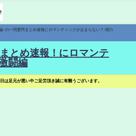
編--の一同驚愕まとめ速報にロマンティックが止まらない？-僕の
驚愕まとめ速報！にロマンテ
激闘編
日は足元が悪い中ご足労頂き誠に有難うございます。