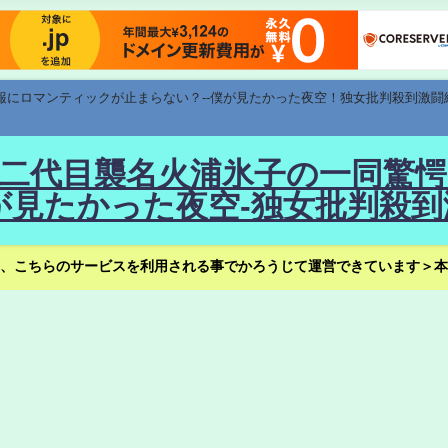
速報にロマンティックが止まらない？--僕が見たかった夜空！独女批判殺到激闘
！--二代目襲名火浦氷子の一同
見たかった夜空-独女批判殺到
、こちらのサービスを利用される事でかろうじて運営できています＞本