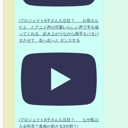
/プロジェクトA子さんも注目？ お母さん
だよ とアニメ声の可愛いらしい声で手を振
ってくれる 起き上がりながら両手をパタパ
タさせて 右へ左へと ダンスする
/プロジェクトA子さんも注目？ なぜ私は
入会拒否？真相が刺さる3分間？/