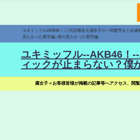
ユキミッフルAKB46！-二代目襲名火浦氷子の一同驚愕まとめ
見たかった夜空編--僕の見たかった星空編-
ユキミッフル--AKB46
ィックが止まらない？僕が
腐女子＜お客様皆様が掲載の記事等へアクセス、閲覧