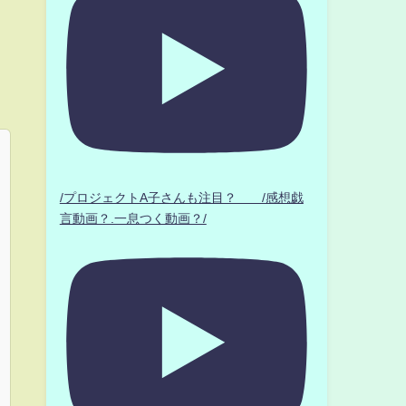
/プロジェクトA子さんも注目？ /感想戯
言動画？.一息つく動画？/