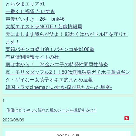
とおやまエリア51
一番くじ福袋 だいすき
声優だいすき！26- bnk46
大阪エキストラNOTE！芸能情報局
天にまします我らが父よ！ 願わくはわがドル円を守りた
まえ！
実録パチンコ梁山泊！パチンコakb108道
有益便利情報サイトの杜
病は木から！ 24金バエ子の特発性間質性肺炎
真・モリタダッフル2！！50代無職独身ガチホモ童貞ギン
グ・ゲイなー女装子オネエ的まとめ速報
韓国ドラマcinemaだいすき-僕が見たかった星空-
1 -
俳優はどうやって濡れた服のシーンを撮影するの？
2026/08/09