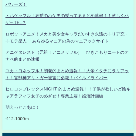
パワーズ！
・ハゲッフル！哀愁のハゲ男の髪ってるまとめ速報！！激しくハ
ゲっTEL？
ロボットアニメ！メカと美少女キャラだいすき永遠の非リア充・
非モテ星人 ！あらゆるマニアの為のマニアックサイト
アニゲタレスト（元祖！アニメッフル） ひきこもりニートのオ
ナベ的まとめ速報
ユカ・ヨネッフル！初老的まとめ速報！！大帝イタチにラリアッ
ト！害獣神アリ・ガー被害に必殺！パイルドライバー
ヒロコンプレックスNIGHT 的まとめ速報！！子供が欲しいど陰キ
ャアラフィフ女子のめざせ！専業主婦！婚活計画編
萌えっとこあに！
t112-1000ｍ