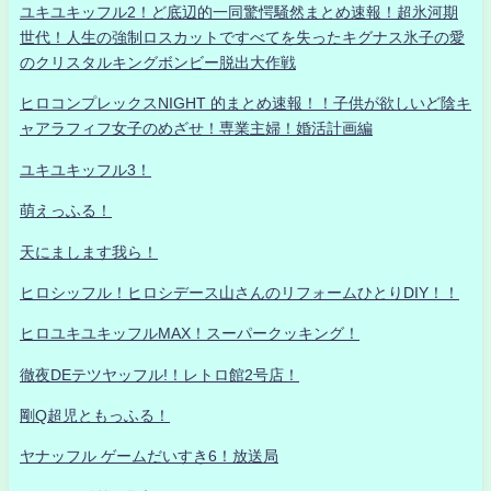
ユキユキッフル2！ど底辺的一同驚愕騒然まとめ速報！超氷河期
世代！人生の強制ロスカットですべてを失ったキグナス氷子の愛
のクリスタルキングボンビー脱出大作戦
ヒロコンプレックスNIGHT 的まとめ速報！！子供が欲しいど陰キ
ャアラフィフ女子のめざせ！専業主婦！婚活計画編
ユキユキッフル3！
萌えっふる！
天にまします我ら！
ヒロシッフル！ヒロシデース山さんのリフォームひとりDIY！！
ヒロユキユキッフルMAX！スーパークッキング！
徹夜DEテツヤッフル!！レトロ館2号店！
剛Q超児ともっふる！
ヤナッフル ゲームだいすき6！放送局