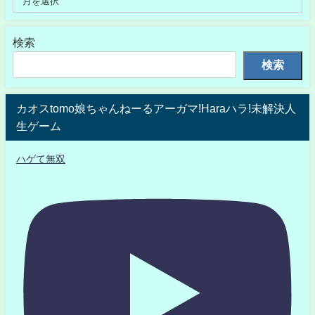
検索
検索
カオスtomo娘ちゃんねーるアーガマ!Haraハラ!未解決人
生ゲーム
ハゲて無双