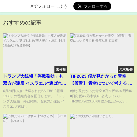
Xでフォローしよう
おすすめの記事
未分類
乃木坂46
トランプ大統領「停戦発効」も
TIF2023 僕が見たかった青空
双方が違反 イスラエル“選ばれし
【僕青】 青空について考える 長
民”突き動かす思想【6月24日(火)
濱ねる 原田葵
6月24日(火)に放送されたBS-TBS「報道
#僕が見たかった青空 #乃木坂46 #櫻坂46
1930」の番組内容を配信します。 『トラ
#日向坂46 乃木坂46 公式ライバル
#報道1930】
ンプ大統領「停戦発効」も双方が違反 イ
TIF2023 2023.08.06 僕が見たかった...
スラエル“選ば...