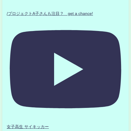
/プロジェクトA子さんも注目？ get a chance!
女子高生 サイキッカー