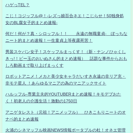
ハゲっTEL？
こじ！コジッフル@！-レズっ娘百合ネエ！こじらせ！50独身処
女のBL腐女子的まとめ速報-
何だ！何が？真・シロッフル！！ 永遠の無職童貞- ぼっちな
ニート的まとめ速報！一生童貞上等夜露死苦！
男装スケバン女子！スケッフルまっくす！（新・ナンノひゃくし
きっ!！ビー玉のおいぬさん的まとめ速報） 話題な事件からおも
しろ動画まで取り上げまっくす
ロボットアニメ！メカと美少女キャラだいすき永遠の非リア充・
非モテ星人 ！あらゆるマニアの為のマニアックサイト
ハルッフル-専業主夫的YOUTUBERまとめ速報！キモデブおた
く！初老人の介護生活！激動の1750日
アニゲタレスト（元祖！アニメッフル） ひきこもりニートのオ
ナベ的まとめ速報
火浦のシネマッフル映画NEWS情報ポータブルの杜！オネエ管理