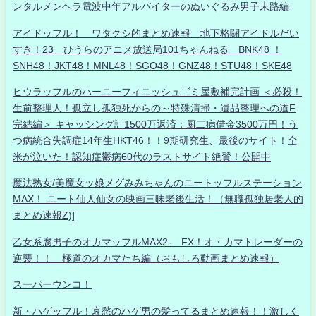
ンタルメンヘラ電波中年アルバイターのぬいぐるみ男子末路編
アイドッフル！ ワタクシ的まとめ速報 地下格闘アイドルだい
すき！23 ひうらのアニメ放送局101ちゃんねる BNK48 ！
SNH48！JKT48！MNL48！SGO48！GNZ48！STU48！SKE48
ヒウラッフルのハーニーフィニッシュゴミ屋敷補完計画 ＜必殺！
生前整理人！孤立し孤独死からの～特殊清掃・遺品整理への道F
完結編＞ キャッシング計1500万返済：厨二病借金3500万円！う
つ病統合失調症14年生HKT46！！9期研究生、最後のサイト！全
米が泣いた！認知症鬱病60代のラストサイト絶賛！公開中
魔法熟女/美魔女ッ娘メグみみちゃんのニートッフルステーション
MAX！ ニート仙人仙女の映画三昧老後生活！（無職孤独居老人的
まとめ速報Z)]
乙女系腐男子のオカマッフルMAX2- FX！オ・カマトレーダーの
逆襲！！ 極道のオカマたち編（おもしろ動画まとめ速報）
スーパーウンコ！
新・ハゲッフル！哀愁のハゲ男の髪ってるまとめ速報！！激しく