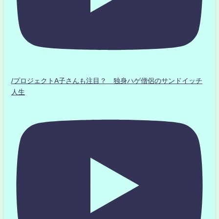
/プロジェクトA子さんも注目？ 独身ハゲ僧侶のサンドイッチ
人生