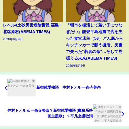
レベル4土砂災害危険警報 福島・
「朝市を復活して若い子につな
北塩原村(ABEMA TIMES)
ぎたい」能登半島地震で店を失
った食堂店主（56）どん底から
2026年8月9日
キッチンカーで願う復活、災害
で失った“若者の命”…そして見
据える未来(ABEMA TIMES)
2026年8月9日
新宿純愛物語 中村トオル 一条寺美奈
仲村トオル & 一条寺美奈 ? 新宿純愛物語 (東映系映
画主題歌） ? 平凡楽譜歌詞