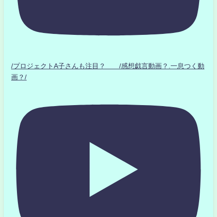
/プロジェクトA子さんも注目？ /感想戯言動画？.一息つく動
画？/