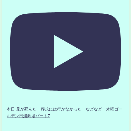
本日 兄が死んだ 葬式には行かなかった などなど 木曜ゴー
ルデン日浦劇場パート7