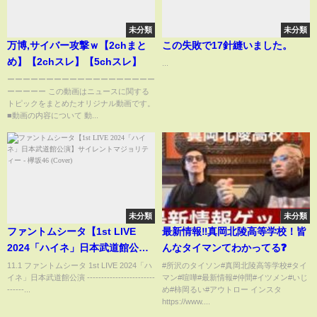
未分類
未分類
万博,サイバー攻撃ｗ【2chまと
この失敗で17針縫いました。
め】【2chスレ】【5chスレ】
...
ーーーーーーーーーーーーーーーーーーー
ーーーーー この動画はニュースに関する
トピックをまとめたオリジナル動画です。
■動画の内容について 動...
未分類
未分類
ファントムシータ【1st LIVE
最新情報‼️真岡北陵高等学校！皆
2024「ハイネ」日本武道館公
んなタイマンてわかってる❓
演】サイレントマジョリティー -
11.1 ファントムシータ 1st LIVE 2024「ハ
#所沢のタイソン#真岡北陵高等学校#タイ
イネ」日本武道館公演 ------------------------
マン#喧嘩#最新情報#仲間#イツメン#いじ
欅坂46 (Cover)
------...
め#柿岡るい#アウトロー インスタ
https://www....