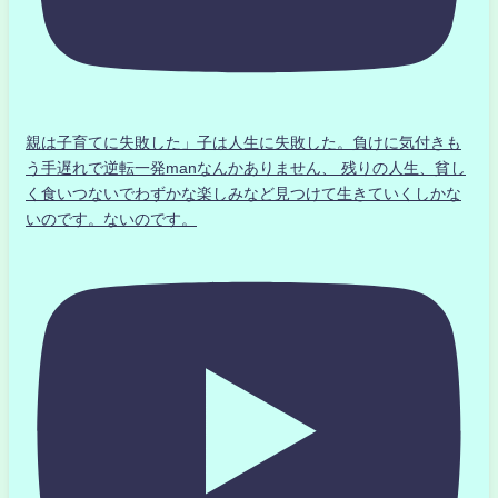
親は子育てに失敗した」子は人生に失敗した。負けに気付きも
う手遅れで逆転一発manなんかありません、 残りの人生、貧し
く食いつないでわずかな楽しみなど見つけて生きていくしかな
いのです。ないのです。