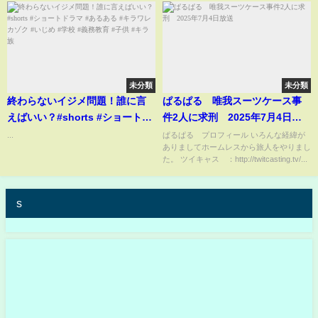
未分類
未分類
終わらないイジメ問題！誰に言
ぱるぱる 唯我スーツケース事
えばいい？#shorts #ショートド
件2人に求刑 2025年7月4日放
ラマ #あるある #キラワレカゾク
送
...
ぱるぱる プロフィール いろんな経緯が
ありましてホームレスから旅人をやりまし
#いじめ #学校 #義務教育 #子供
た。 ツイキャス ：http://twitcasting.tv/...
#キラ族
s