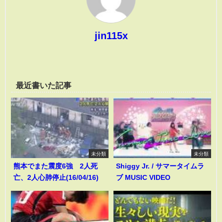
jin115x
最近書いた記事
未分類
未分類
熊本でまた震度6強 2人死
Shiggy Jr. / サマータイムラ
亡、2人心肺停止(16/04/16)
ブ MUSIC VIDEO