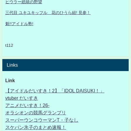
ヒウラー総統の野望
三代目 ユキユキッフル 花のひうら組! 見参！
魁!!アイドル塾!
t112
Links
Link
【アイドルだいすき！2】「IDOL DAISUKI！」
vtuber だいすき
アニメだいすき！26-
オラシオンの競馬グランプリ
スーパーウンコウーマンT・子なし
スケバン氷子のまとめ速報！