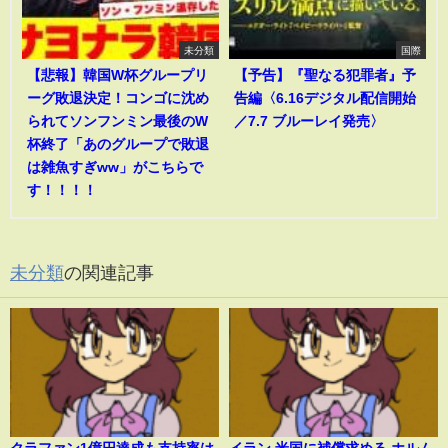
未分類
国際
【悲報】韓国W杯グループリ
【予告】『聖なる犯罪者』予
ーグ敗退決定！コンゴに沈め
告編〈6.16デジタル配信開始
られてソンフンミン最後のW
／7.7 ブルーレイ発売〉
杯終了「あのグループで敗退
は雑魚すぎww」がこちらで
す！！！！
未分類
の関連記事
クラファン1億円達成も支持率は
イラン 米国に補償求める ホルム