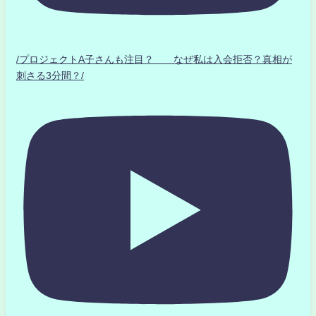
/プロジェクトA子さんも注目？ なぜ私は入会拒否？真相が
刺さる3分間？/