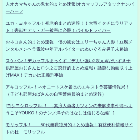
人オカマちゃんの鬼女的まとめ速報!オカマッフルアタックナンバ
ーハーフ
ユカ・ヨネッフル！初老的まとめ速報！！大帝イタチにラリアッ
ト！害獣神アリ・ガー被害に必殺！パイルドライバー
おネコさん的まとめ速報 僕の彼女はエリーちゃん人形！豆腐メ
ンタルメンヘラ電波中年アルバイターのぬいぐるみ男子末路編
スケバン！デカッフルまっくす（デカい強い2次元嫁だいすき子
供部屋おじさんヒロシ之古惑仔的まとめ速報）話題な動画取り上
げMAX！デカいは正義刑事編
アキヨッフル-！ネオニートスケ番長のエキストラ芸能情報局！
（子ども部屋おばさんの自宅警備員的まとめ速報）
[ヨシヨシロッフル-！！-素浪人勇者カツオンの未解決事件簿へよ
うこそYOUKO！のナンノ洋子のはなしは信じるな編）]
モリッフル！ 50代無職独身的まとめ速報！有益便利情報サイ
トの杜 モリッフル