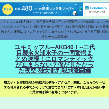
ユキミッフルAKB46！-二代目襲名火浦氷子の一同驚愕まとめ速報にロマンテ
ィックが止まらない？--僕が見たかった夜空！独女批判殺到激闘編--の一同驚
愕まとめ速報にロマンティックが止まらない？-僕の見たかった夜空編--僕の
見たかった星空編-
ユキミッフル--AKB46！--二代
目襲名火浦氷子の一同驚愕ま
とめ速報！にロマンティック
が止まらない？僕が見たかっ
た夜空-独女批判殺到激闘編
腐女子＜お客様皆様が掲載の記事等へアクセス、閲覧、こちらのサービ
スを利用される事でかろうじて運営できています＞本日は足元が悪い中
ご足労頂き誠に有難うございます。