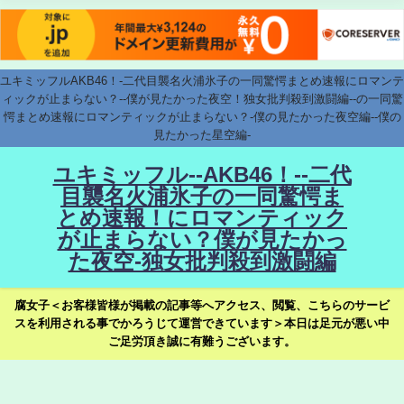
ユキミッフルAKB46！-二代目襲名火浦氷子の一同驚愕まとめ速報にロマンテ
ィックが止まらない？--僕が見たかった夜空！独女批判殺到激闘編--の一同驚
愕まとめ速報にロマンティックが止まらない？-僕の見たかった夜空編--僕の
見たかった星空編-
ユキミッフル--AKB46！--二代
目襲名火浦氷子の一同驚愕ま
とめ速報！にロマンティック
が止まらない？僕が見たかっ
た夜空-独女批判殺到激闘編
腐女子＜お客様皆様が掲載の記事等へアクセス、閲覧、こちらのサービ
スを利用される事でかろうじて運営できています＞本日は足元が悪い中
ご足労頂き誠に有難うございます。