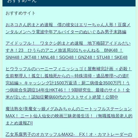
おすすめ～ん
おすすめサイト
おネコさん的まとめ速報 僕の彼女はエリーちゃん人形！豆腐メ
ンタルメンヘラ電波中年アルバイターのぬいぐるみ男子末路編
アイドッフル！ ワタクシ的まとめ速報 地下格闘アイドルだい
すき！23 ひうらのアニメ放送局101ちゃんねる BNK48 ！
SNH48！JKT48！MNL48！SGO48！GNZ48！STU48！SKE48
ヒウラッフルのハーニーフィニッシュゴミ屋敷補完計画 ＜必殺！
生前整理人！孤立し孤独死からの～特殊清掃・遺品整理への道F
完結編＞ キャッシング計1500万返済：厨二病借金3500万円！う
つ病統合失調症14年生HKT46！！9期研究生、最後のサイト！全
米が泣いた！認知症鬱病60代のラストサイト絶賛！公開中
魔法熟女/美魔女ッ娘メグみみちゃんのニートッフルステーション
MAX！ ニート仙人仙女の映画三昧老後生活！（無職孤独居老人的
まとめ速報Z)]
乙女系腐男子のオカマッフルMAX2- FX！オ・カマトレーダーの