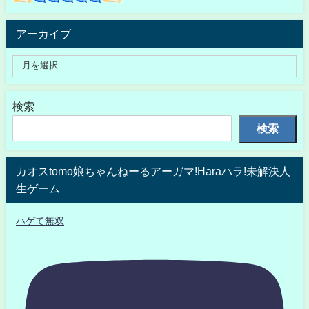
アーカイブ
検索
検索
カオスtomo娘ちゃんねーるアーガマ!Haraハラ!未解決人
生ゲーム
ハゲて無双