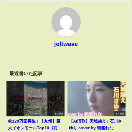
joltwave
最近書いた記事
未分類
未分類
㊗️120万回再生！【九州】巨
【AI演歌】天城越え / 石川さ
大イオンモールTop10《前
ゆり cover by 朝霧れな