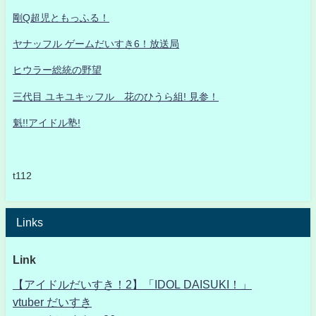
剛Q超児ともっふる！
ヤナッフル ゲームだいすき6！放送局
ヒウラー総統の野望
三代目 ユキユキッフル 花のひうら組! 見参！
魁!!アイドル塾!
t112
Links
Link
【アイドルだいすき！2】「IDOL DAISUKI！」
vtuber だいすき