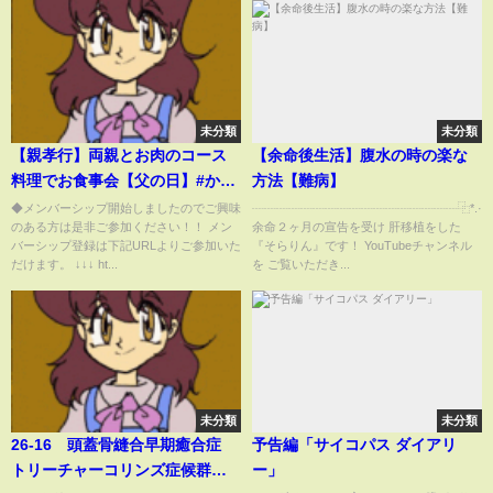
未分類
未分類
【親孝行】両親とお肉のコース
【余命後生活】腹水の時の楽な
料理でお食事会【父の日】#かじ
方法【難病】
池亭 #飯テロ #フレンチステー
◆メンバーシップ開始しましたのでご興味
┈┈┈┈┈┈┈┈┈┈┈┈┈┈┈┈┈⿻*.·
のある方は是非ご参加ください！！ メン
余命２ヶ月の宣告を受け 肝移植をした
キ #レストラン #我孫子グルメ #
バーシップ登録は下記URLよりご参加いた
『そらりん』です！ YouTubeチャンネル
ミステリーツアー #嫁姑 #はなわ
だけます。 ↓↓↓ ht...
を ご覧いただき...
家のルーツ #ファミリーヒストリ
ー
未分類
未分類
26-16 頭蓋骨縫合早期癒合症
予告編「サイコパス ダイアリ
トリーチャーコリンズ症候群
ー」