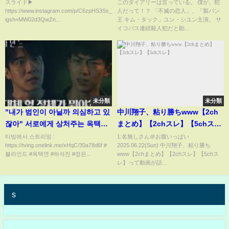
アペール症候群 ピエールロバ
スライド▶︎
このダイアリーは言っている。 僕が、犯
https://www.instagram.com/p/C6zpHS3Sx_0/?
人だって！？ 「不滅の恋人」、「製パン
ン症候群 ファンデルヘーベ症
igsh=MW02d3QwZn...
王 キム・タック」ユン・シユン主演。 サ
候群 クルーゾン症候群
イコパス連続殺人犯だと勘...
未分類
未分類
"내가 범인이 아닐까 의심하고 있
中川翔子、粘り勝ちwww【2ch
잖아" 서로에게 상처주는 옥택연
まとめ】【2chスレ】【5chス
X하석진 형제 #블라인드 EP.11 |
レ】
티빙에서 스트리밍 :
1:名無しさん＠お腹いっぱい
https://tving.onelink.me/xHqC/30a78d6f #
2025.06.22(Sun) 中川翔子、粘り勝ち
tvN 221021 방송
블라인드 #옥택연 #하석진 #정은...
www【2chまとめ】【2chスレ】【5chス
レ】って動画が話...
s