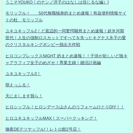
うこそYOUKO！のナンノ洋子のはなしは信じるな編）]
モリッフル！ 50代無職独身的まとめ速報！有益便利情報サイ
トの杜 モリッフル
ユキユキッフル2！ど底辺的一同驚愕騒然まとめ速報！超氷河期
世代！人生の強制ロスカットですべてを失ったキグナス氷子の愛
のクリスタルキングボンビー脱出大作戦
ヒロコンプレックスNIGHT 的まとめ速報！！子供が欲しいど陰キ
ャアラフィフ女子のめざせ！専業主婦！婚活計画編
ユキユキッフル3！
萌えっふる！
天にまします我ら！
ヒロシッフル！ヒロシデース山さんのリフォームひとりDIY！！
ヒロユキユキッフルMAX！スーパークッキング！
徹夜DEテツヤッフル!！レトロ館2号店！