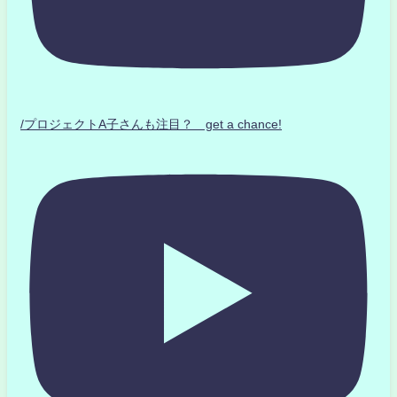
/プロジェクトA子さんも注目？ get a chance!