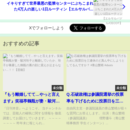
イキりすぎて世界最悪の監禁センターにぶちこまれ
た4万人の楽しい1日ルーティン【エルサルバド
ル/CECOT】
Xでフォローしよう
おすすめの記事
未分類
未分類
『もう離婚してて…やっと言え
Q.石破政権は参議院選挙の投票
ます』笑福亭鶴瓶が妻・駿河玲
率を下げるために投票日を三連
子と離婚していたか、玲子が暴
休のど真ん中にしようとしてる
『日刊本音』へようこそ。 当チャンネル
自由民主党・参議院議員の青山繁晴が様々
では、芸能人の確執に関する情報を 徹底
な質問にお答えします。 出演：青山繁晴
露した鶴瓶の裏の顔に震えが止
んですか？ #青山繁晴 #shorts
調査してお届けしていきます。 ～～～～
（参議院議員） 増野優斗（青山繁
まらない…！！【芸能】
～～～～ 昨年末に報じられ...
晴事務所 学生インターン）...