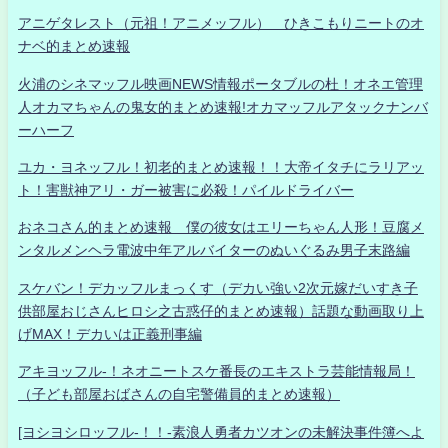
アニゲタレスト（元祖！アニメッフル） ひきこもりニートのオ
ナベ的まとめ速報
火浦のシネマッフル映画NEWS情報ポータブルの杜！オネエ管理
人オカマちゃんの鬼女的まとめ速報!オカマッフルアタックナンバ
ーハーフ
ユカ・ヨネッフル！初老的まとめ速報！！大帝イタチにラリアッ
ト！害獣神アリ・ガー被害に必殺！パイルドライバー
おネコさん的まとめ速報 僕の彼女はエリーちゃん人形！豆腐メ
ンタルメンヘラ電波中年アルバイターのぬいぐるみ男子末路編
スケバン！デカッフルまっくす（デカい強い2次元嫁だいすき子
供部屋おじさんヒロシ之古惑仔的まとめ速報）話題な動画取り上
げMAX！デカいは正義刑事編
アキヨッフル-！ネオニートスケ番長のエキストラ芸能情報局！
（子ども部屋おばさんの自宅警備員的まとめ速報）
[ヨシヨシロッフル-！！-素浪人勇者カツオンの未解決事件簿へよ