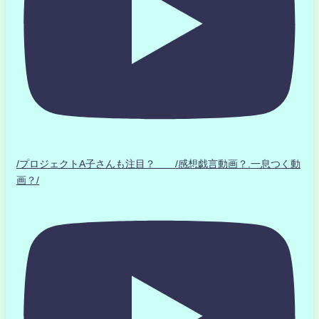
/プロジェクトA子さんも注目？ /感想戯言動画？.一息つく動
画？/