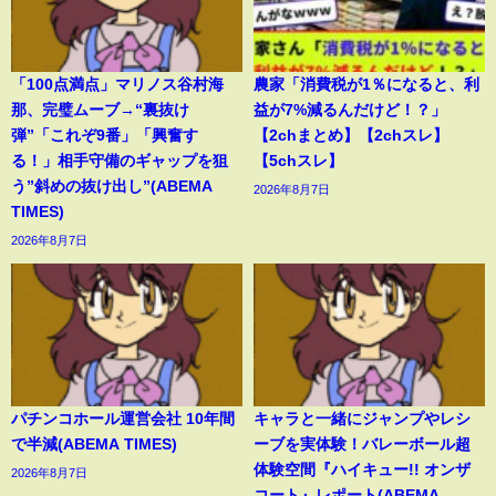
「100点満点」マリノス谷村海
農家「消費税が1％になると、利
那、完璧ムーブ→“裏抜け
益が7%減るんだけど！？」
弾”「これぞ9番」「興奮す
【2chまとめ】【2chスレ】
る！」相手守備のギャップを狙
【5chスレ】
う”斜めの抜け出し”(ABEMA
2026年8月7日
TIMES)
2026年8月7日
パチンコホール運営会社 10年間
キャラと一緒にジャンプやレシ
で半減(ABEMA TIMES)
ーブを実体験！バレーボール超
体験空間『ハイキュー!! オンザ
2026年8月7日
コート』レポート(ABEMA