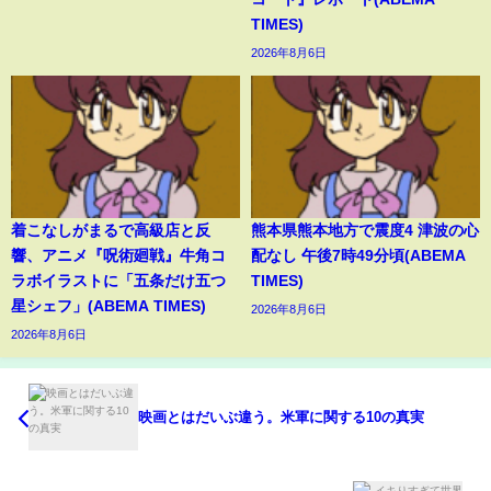
TIMES)
2026年8月6日
着こなしがまるで高級店と反
熊本県熊本地方で震度4 津波の心
響、アニメ『呪術廻戦』牛角コ
配なし 午後7時49分頃(ABEMA
ラボイラストに「五条だけ五つ
TIMES)
星シェフ」(ABEMA TIMES)
2026年8月6日
2026年8月6日
映画とはだいぶ違う。米軍に関する10の真実