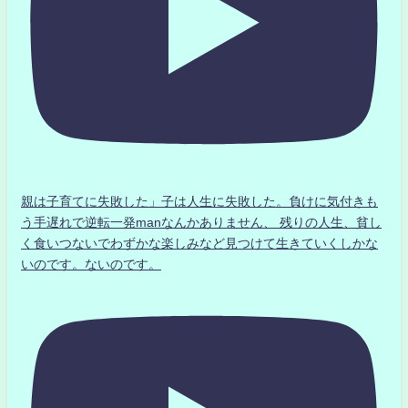
親は子育てに失敗した」子は人生に失敗した。負けに気付きも
う手遅れで逆転一発manなんかありません、 残りの人生、貧し
く食いつないでわずかな楽しみなど見つけて生きていくしかな
いのです。ないのです。