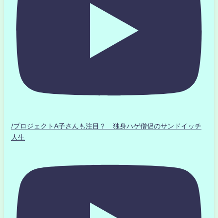
/プロジェクトA子さんも注目？ 独身ハゲ僧侶のサンドイッチ
人生