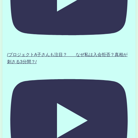
/プロジェクトA子さんも注目？ なぜ私は入会拒否？真相が
刺さる3分間？/