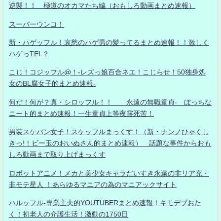
逆襲！！ 極道のオカマたち編（おもしろ動画まとめ速報）
スーパーウンコ！
新・ハゲッフル！哀愁のハゲ男の髪ってるまとめ速報！！激しく
ハゲっTEL？
こじ！コジッフル@！-レズっ娘百合ネエ！こじらせ！50独身処
女のBL腐女子的まとめ速報-
何だ！何が？真・シロッフル！！ 永遠の無職童貞- ぼっちな
ニート的まとめ速報！一生童貞上等夜露死苦！
男装スケバン女子！スケッフルまっくす！（新・ナンノひゃくし
きっ!！ビー玉のおいぬさん的まとめ速報） 話題な事件からおも
しろ動画まで取り上げまっくす
ロボットアニメ！メカと美少女キャラだいすき永遠の非リア充・
非モテ星人 ！あらゆるマニアの為のマニアックサイト
ハルッフル-専業主夫的YOUTUBERまとめ速報！キモデブおた
く！初老人の介護生活！激動の1750日