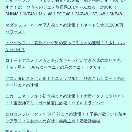
アイドッフル！ ワタクシ的まとめ速報 地下格闘アイドルだい
すき！23 ひうらのアニメ放送局101ちゃんねる BNK48 ！
SNH48！JKT48！MNL48！SGO48！GNZ48！STU48！SKE48
タダッフル！ネトゲ廃人的まとめ速報！！ネット乞食DE2000万
パワーズ！
・ハゲッフル！哀愁のハゲ男の髪ってるまとめ速報！！激しくハ
ゲっTEL？
ロボットアニメ！メカと美少女キャラだいすき永遠の非リア充・
非モテ星人 ！あらゆるマニアの為のマニアックサイト
アニゲタレスト（元祖！アニメッフル） ひきこもりニートのオ
ナベ的まとめ速報
ユカ・ヨネッフル！初老的まとめ速報！！大帝イタチにラリアッ
ト！害獣神アリ・ガー被害に必殺！パイルドライバー
ヒロコンプレックスNIGHT 的まとめ速報！！子供が欲しいど陰キ
ャアラフィフ女子のめざせ！専業主婦！婚活計画編
萌えっとこあに！