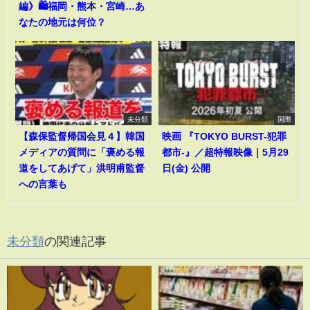
編》🛍️福岡・熊本・宮崎…あ
なたの地元は何位？
未分類
国際
【森保監督帰国会見４】韓国
映画 『TOKYO BURST-犯罪
メディアの質問に「褒める報
都市-』／超特報映像｜5月29
道をしてあげて」洪明甫監督
日(金) 公開
への言葉も
未分類
の関連記事