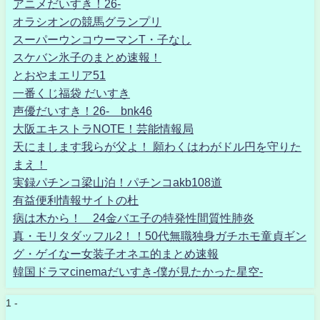
アニメだいすき！26-
オラシオンの競馬グランプリ
スーパーウンコウーマンT・子なし
スケバン氷子のまとめ速報！
とおやまエリア51
一番くじ福袋 だいすき
声優だいすき！26- bnk46
大阪エキストラNOTE！芸能情報局
天にまします我らが父よ！ 願わくはわがドル円を守りた
まえ！
実録パチンコ梁山泊！パチンコakb108道
有益便利情報サイトの杜
病は木から！ 24金バエ子の特発性間質性肺炎
真・モリタダッフル2！！50代無職独身ガチホモ童貞ギン
グ・ゲイなー女装子オネエ的まとめ速報
韓国ドラマcinemaだいすき-僕が見たかった星空-
1 -