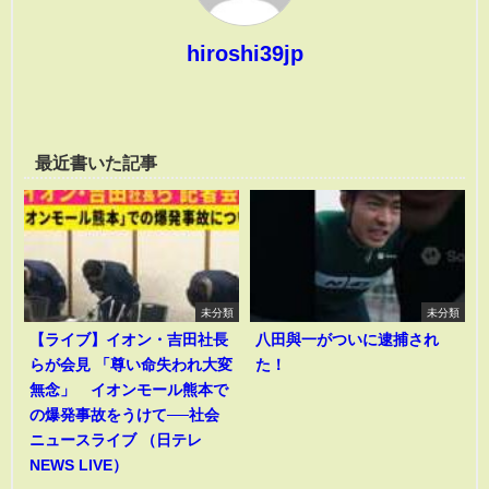
hiroshi39jp
最近書いた記事
未分類
未分類
【ライブ】イオン・吉田社長
八田與一がついに逮捕され
らが会見 「尊い命失われ大変
た！
無念」 イオンモール熊本で
の爆発事故をうけて──社会
ニュースライブ （日テレ
NEWS LIVE）