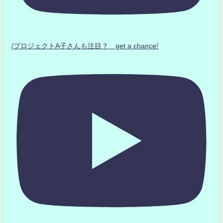
/プロジェクトA子さんも注目？ get a chance!