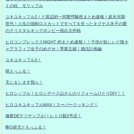
トの杜 モリッフル
ユキユキッフル2！ど底辺的一同驚愕騒然まとめ速報！超氷河期
世代！人生の強制ロスカットですべてを失ったキグナス氷子の愛
のクリスタルキングボンビー脱出大作戦
ヒロコンプレックスNIGHT 的まとめ速報！！子供が欲しいど陰キ
ャアラフィフ女子のめざせ！専業主婦！婚活計画編
ユキユキッフル3！
萌えっふる！
天にまします我ら！
ヒロシッフル！ヒロシデース山さんのリフォームひとりDIY！！
ヒロユキユキッフルMAX！スーパークッキング！
徹夜DEテツヤッフル!！レトロ館2号店！
剛Q超児ともっふる！