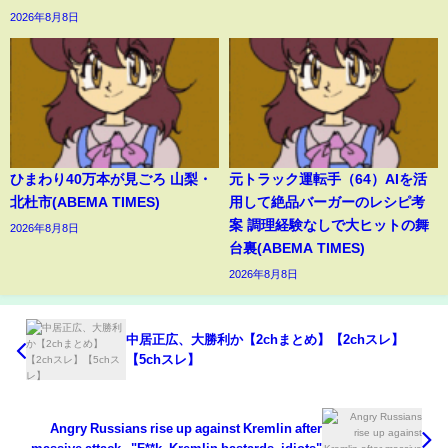
2026年8月8日
ひまわり40万本が見ごろ 山梨・
元トラック運転手（64）AIを活
北杜市(ABEMA TIMES)
用して絶品バーガーのレシピ考
案 調理経験なしで大ヒットの舞
2026年8月8日
台裏(ABEMA TIMES)
2026年8月8日
中居正広、大勝利か【2chまとめ】【2chスレ】
【5chスレ】
Angry Russians rise up against Kremlin after