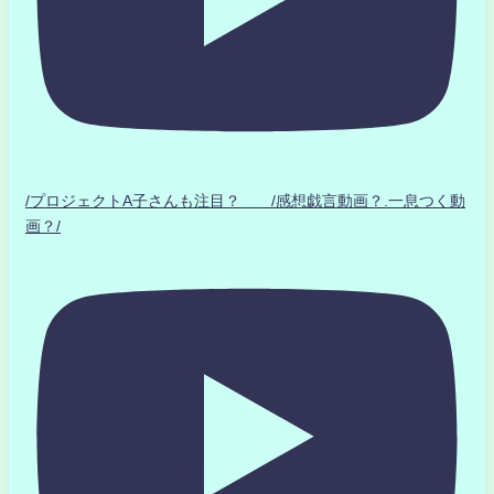
/プロジェクトA子さんも注目？ /感想戯言動画？.一息つく動
画？/