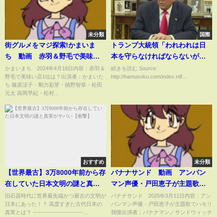
未分類
国際
街グルメをマジ探索!かまいま
トランプ大統領「われわれは日
ち 動画 赤羽＆野毛で美味い
本を守らなければならないが、
店１位は？ 4月18日
日本はわれわれを守らない」日
かまいまち 2024年4月18日内容：赤羽＆
続きを読む Source:
野毛で美味い店1位は？出演者：かまいた
http://hamusoku.com/index.rdf...
米安全保障条約の内容が不公平
ち 篠原涼子・剛力彩芽・槙野智章・松田
だと不満
元太 高岡早紀・松村...
おすすめ
未分類
【世界最古】3万8000年前から存
バナナサンド 動画 アンパン
在していた日本文明の謎と真実
マン声優・戸田恵子が主題歌で
がヤバい【衝撃】
ハモリ我慢 3月11日
旧石器時代に世界最先端かつ最古の文明が
バナナサンド 2025年3月11日内容：アン
日本にあった！？ 高度すぎた古代日本の
パンマン声優・戸田恵子が主題歌でハモリ
真実とは？ --------------------------...
我慢出演者：バナナマン／サンドウィッチ