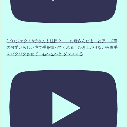
/プロジェクトA子さんも注目？ お母さんだよ とアニメ声
の可愛いらしい声で手を振ってくれる 起き上がりながら両手
をパタパタさせて 右へ左へと ダンスする