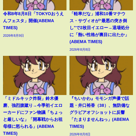
令和8年8月8日「TOKYOおうえ
「軽率だな」浦和10番マテウ
んフェスタ」開催(ABEMA
ス・サヴィオが“最悪の突き倒
TIMES)
し”で2枚目イエロー→退場処分
に「熱い性格が裏目に出たか」
2026年8月9日
(ABEMA TIMES)
2026年8月8日
「ミドルキック炸裂」鈴木優
『ちいかわ』モモンガ声優で話
磨、強烈腹蹴り→今季初イエロ
題・井口裕香（38）、無防備な
ーカードにファン物議「ちょっ
グラビアオフショットに反響
と厳しいな」「開幕戦からお祖
「たまりませんねっ」(ABEMA
母様に怒られる」(ABEMA
TIMES)
TIMES)
2026年8月8日