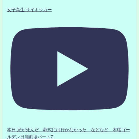
女子高生 サイキッカー
本日 兄が死んだ 葬式には行かなかった などなど 木曜ゴー
ルデン日浦劇場パート7