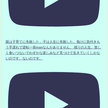
親は子育てに失敗した」子は人生に失敗した。負けに気付きも
う手遅れで逆転一発manなんかありません、 残りの人生、貧し
く食いつないでわずかな楽しみなど見つけて生きていくしかな
いのです。ないのです。