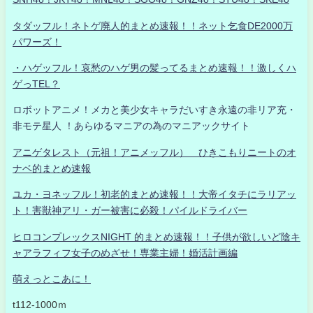
タダッフル！ネトゲ廃人的まとめ速報！！ネット乞食DE2000万
パワーズ！
・ハゲッフル！哀愁のハゲ男の髪ってるまとめ速報！！激しくハ
ゲっTEL？
ロボットアニメ！メカと美少女キャラだいすき永遠の非リア充・
非モテ星人 ！あらゆるマニアの為のマニアックサイト
アニゲタレスト（元祖！アニメッフル） ひきこもりニートのオ
ナベ的まとめ速報
ユカ・ヨネッフル！初老的まとめ速報！！大帝イタチにラリアッ
ト！害獣神アリ・ガー被害に必殺！パイルドライバー
ヒロコンプレックスNIGHT 的まとめ速報！！子供が欲しいど陰キ
ャアラフィフ女子のめざせ！専業主婦！婚活計画編
萌えっとこあに！
t112-1000ｍ