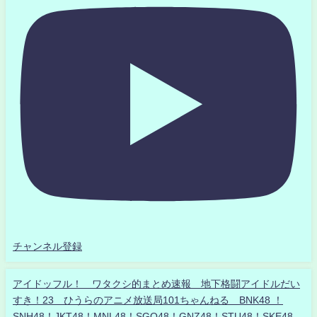
チャンネル登録
アイドッフル！ ワタクシ的まとめ速報 地下格闘アイドルだい
すき！23 ひうらのアニメ放送局101ちゃんねる BNK48 ！
SNH48！JKT48！MNL48！SGO48！GNZ48！STU48！SKE48