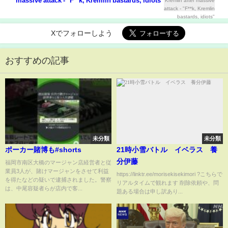
massive attack - "F**k, Kremlin bastards, idiots"
Xでフォローしよう
おすすめの記事
未分類
未分類
ポーカー賭博も#shorts
21時小雪バトル イベラス 養
分伊藤
福岡市南区大橋のマージャン店経営者と従
業員3人が、賭けマージャンをさせて利益
https://linktr.ee/morisekisekimori ?こちらで
を得たなどの疑いで逮捕されました。警察
リアルタイムで観れます 削除依頼や、問
は、中尾容疑者らが店内で客...
題ある場合は申し訳あり...