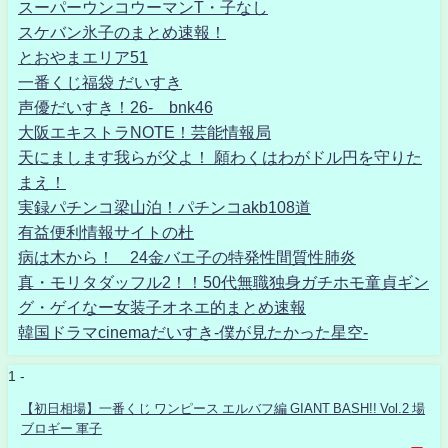
スーパーウンコウーマンT・子なし
スケバン氷子のまとめ速報！
とおやまエリア51
一番くじ福袋 だいすき
声優だいすき！26- bnk46
大阪エキストラNOTE！芸能情報局
天にまします我らが父よ！ 願わくはわがドル円を守りた
まえ！
実録パチンコ梁山泊！パチンコakb108道
有益便利情報サイトの杜
病は木から！ 24金バエ子の特発性間質性肺炎
真・モリタダッフル2！！50代無職独身ガチホモ童貞ギン
グ・ゲイなー女装子オネエ的まとめ速報
韓国ドラマcinemaだいすき-僕が見たかった星空-
1 -
【初日相場】一番くじ ワンピース エルバフ編 GIANT BASH!! Vol.2 場
ブロギー 軍子