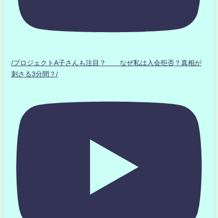
/プロジェクトA子さんも注目？ なぜ私は入会拒否？真相が
刺さる3分間？/