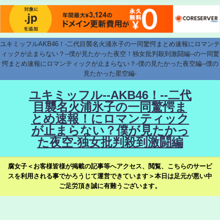
ユキミッフルAKB46！-二代目襲名火浦氷子の一同驚愕まとめ速報にロマンテ
ィックが止まらない？--僕が見たかった夜空！独女批判殺到激闘編--の一同驚
愕まとめ速報にロマンティックが止まらない？-僕の見たかった夜空編--僕の
見たかった星空編-
ユキミッフル--AKB46！--二代
目襲名火浦氷子の一同驚愕ま
とめ速報！にロマンティック
が止まらない？僕が見たかっ
た夜空-独女批判殺到激闘編
腐女子＜お客様皆様が掲載の記事等へアクセス、閲覧、こちらのサービ
スを利用される事でかろうじて運営できています＞本日は足元が悪い中
ご足労頂き誠に有難うございます。