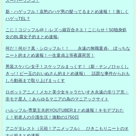
スーパーウンコ！
新・ハゲッフル！哀愁のハゲ男の髪ってるまとめ速報！！激しく
ハゲっTEL？
こじ！コジッフル@！-レズっ娘百合ネエ！こじらせ！50独身処
女のBL腐女子的まとめ速報-
何だ！何が？真・シロッフル！！ 永遠の無職童貞- ぼっちな
ニート的まとめ速報！一生童貞上等夜露死苦！
男装スケバン女子！スケッフルまっくす！（新・ナンノひゃくし
きっ!！ビー玉のおいぬさん的まとめ速報） 話題な事件からおも
しろ動画まで取り上げまっくす
ロボットアニメ！メカと美少女キャラだいすき永遠の非リア充・
非モテ星人 ！あらゆるマニアの為のマニアックサイト
ハルッフル-専業主夫的YOUTUBERまとめ速報！キモデブおた
く！初老人の介護生活！激動の1750日
アニゲタレスト（元祖！アニメッフル） ひきこもりニートのオ
ナベ的まとめ速報