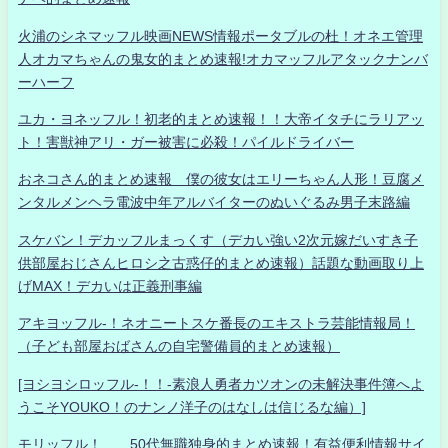
火浦のシネマッフル映画NEWS情報ポータブルの杜！オネエ管理
人オカマちゃんの鬼女的まとめ速報!オカマッフルアタックナンバ
ーハーフ
ユカ・ヨネッフル！初老的まとめ速報！！大帝イタチにラリアッ
ト！害獣神アリ・ガー被害に必殺！パイルドライバー
おネコさん的まとめ速報 僕の彼女はエリーちゃん人形！豆腐メ
ンタルメンヘラ電波中年アルバイターのぬいぐるみ男子末路編
スケバン！デカッフルまっくす（デカい強い2次元嫁だいすき子
供部屋おじさんヒロシ之古惑仔的まとめ速報）話題な動画取り上
げMAX！デカいは正義刑事編
アキヨッフル-！ネオニートスケ番長のエキストラ芸能情報局！
（子ども部屋おばさんの自宅警備員的まとめ速報）
[ヨシヨシロッフル-！！-素浪人勇者カツオンの未解決事件簿へよ
うこそYOUKO！のナンノ洋子のはなしは信じるな編）]
モリッフル！ 50代無職独身的まとめ速報！有益便利情報サイ