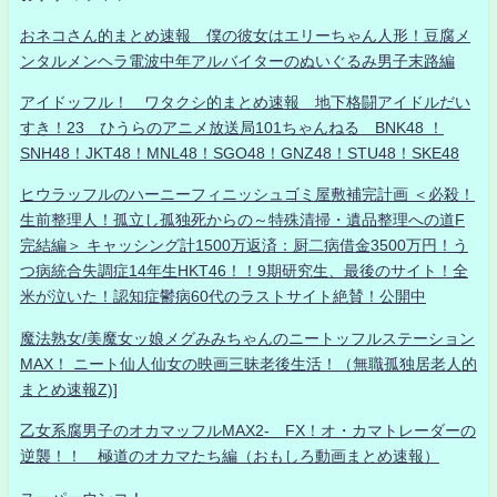
おネコさん的まとめ速報 僕の彼女はエリーちゃん人形！豆腐メ
ンタルメンヘラ電波中年アルバイターのぬいぐるみ男子末路編
アイドッフル！ ワタクシ的まとめ速報 地下格闘アイドルだい
すき！23 ひうらのアニメ放送局101ちゃんねる BNK48 ！
SNH48！JKT48！MNL48！SGO48！GNZ48！STU48！SKE48
ヒウラッフルのハーニーフィニッシュゴミ屋敷補完計画 ＜必殺！
生前整理人！孤立し孤独死からの～特殊清掃・遺品整理への道F
完結編＞ キャッシング計1500万返済：厨二病借金3500万円！う
つ病統合失調症14年生HKT46！！9期研究生、最後のサイト！全
米が泣いた！認知症鬱病60代のラストサイト絶賛！公開中
魔法熟女/美魔女ッ娘メグみみちゃんのニートッフルステーション
MAX！ ニート仙人仙女の映画三昧老後生活！（無職孤独居老人的
まとめ速報Z)]
乙女系腐男子のオカマッフルMAX2- FX！オ・カマトレーダーの
逆襲！！ 極道のオカマたち編（おもしろ動画まとめ速報）