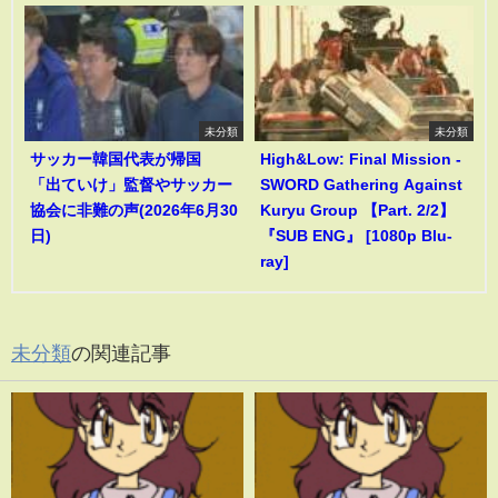
未分類
未分類
サッカー韓国代表が帰国
High&Low: Final Mission -
「出ていけ」監督やサッカー
SWORD Gathering Against
協会に非難の声(2026年6月30
Kuryu Group 【Part. 2/2】
日)
『SUB ENG』 [1080p Blu-
ray]
未分類
の関連記事