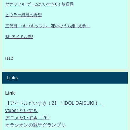
ヤナッフル ゲームだいすき6！放送局
ヒウラー総統の野望
三代目 ユキユキッフル 花のひうら組! 見参！
魁!!アイドル塾!
t112
Links
Link
【アイドルだいすき！2】「IDOL DAISUKI！」
vtuber だいすき
アニメだいすき！26-
オラシオンの競馬グランプリ