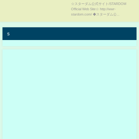
然自失『・・・・・・』-12.29両
☆スターダム公式サイト/STARDOM
Official Web Site☆ http://wwr-
国国技館大会-【STARDOM】
stardom.com/ ◆スターダム公...
s