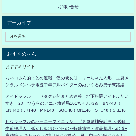
お問い合せ
アーカイブ
おすすめ～ん
おすすめサイト
おネコさん的まとめ速報 僕の彼女はエリーちゃん人形！豆腐メ
ンタルメンヘラ電波中年アルバイターのぬいぐるみ男子末路編
アイドッフル！ ワタクシ的まとめ速報 地下格闘アイドルだい
すき！23 ひうらのアニメ放送局101ちゃんねる BNK48 ！
SNH48！JKT48！MNL48！SGO48！GNZ48！STU48！SKE48
ヒウラッフルのハーニーフィニッシュゴミ屋敷補完計画 ＜必殺！
生前整理人！孤立し孤独死からの～特殊清掃・遺品整理への道F
完結編＞ キャッシング計1500万返済：厨二病借金3500万円！う