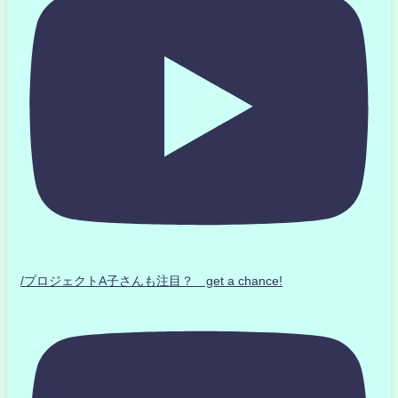
/プロジェクトA子さんも注目？ get a chance!