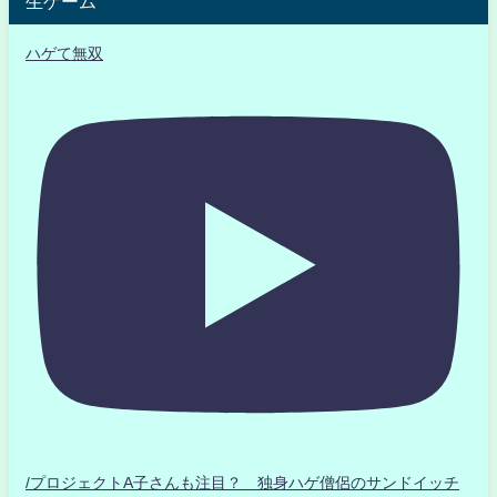
生ゲーム
ハゲて無双
/プロジェクトA子さんも注目？ 独身ハゲ僧侶のサンドイッチ