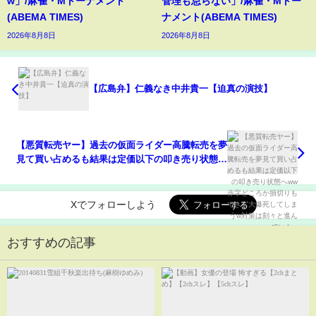
w」/麻雀・Mトーナメント
管理も怠らない」/麻雀・Mトー
(ABEMA TIMES)
ナメント(ABEMA TIMES)
2026年8月8日
2026年8月8日
【広島弁】仁義なき中井貴一【迫真の演技】
【悪質転売ヤー】過去の仮面ライダー高騰転売を夢
見て買い占めるも結果は定価以下の叩き売り状態へ
ww赤字どころか損切りもできず大爆死してしまうw
対策は刻々と進んでいたw
Xでフォローしよう
おすすめの記事