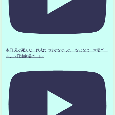
本日 兄が死んだ 葬式には行かなかった などなど 木曜ゴー
ルデン日浦劇場パート7