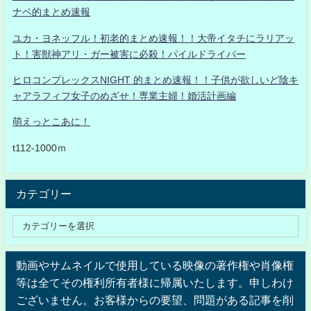
ナベ的まとめ速報
ユカ・ヨネッフル！初老的まとめ速報！！大帝イタチにラリアッ
ト！害獣神アリ・ガー被害に必殺！パイルドライバー
ヒロコンプレックスNIGHT 的まとめ速報！！子供が欲しいど陰キ
ャアラフィフ女子のめざせ！専業主婦！婚活計画編
萌えっとこあに！
t112-1000ｍ
カテゴリー
動画やサムネイルで使用している映像の著作権や肖像権
等は全てその権利所有者様に帰属いたします。申しわけ
ございません。お客様からの要望、問題がある記事を削