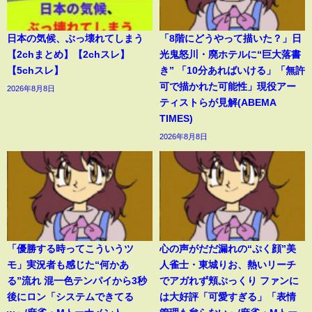
日本の気候、ぶっ壊れてしまう
「8階にどうやって描いた？」日
【2chまとめ】【2chスレ】
光鬼怒川・廃ホテルに“巨大落書
【5chスレ】
き” 「10分あればいける」「無許
可で描かれた可能性」現役アー
2026年8月8日
ティストらが見解(ABEMA
TIMES)
2026年8月8日
「優勝する時ってこういうツ
心の声がだだ漏れの“ぷく顔”美
モ」実況者も感じた“何かあ
人雀士・東城りお、熱いリーチ
る”流れ 混一色テンパイから3秒
でアガれず頬ぷっくり ファンに
後にロン「システムできてる
は大好評「可愛すぎる」「表情