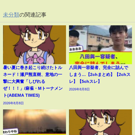
未分類
の関連記事
暑い夏に巻き起こり続けたトル
八田與一容疑者、完全に詰んで
ネード！瀬戸熊直樹、意地の一
しまう…【2chまとめ】【2chス
撃に大興奮「しびれる
レ】【5chスレ】
ぜ！！！」/麻雀・Mトーナメン
2026年8月8日
ト(ABEMA TIMES)
2026年8月8日