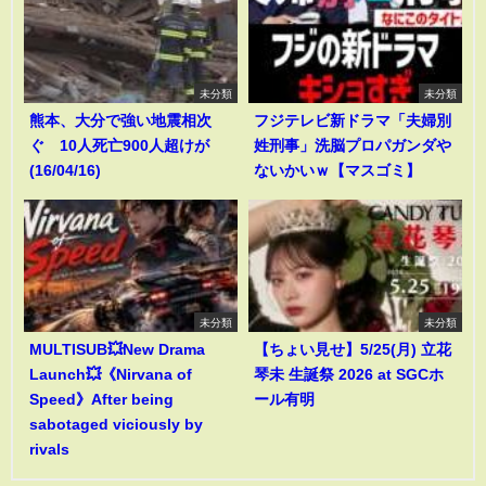
未分類
未分類
熊本、大分で強い地震相次
フジテレビ新ドラマ「夫婦別
ぐ 10人死亡900人超けが
姓刑事」洗脳プロパガンダや
(16/04/16)
ないかいｗ【マスゴミ】
未分類
未分類
MULTISUB💥New Drama
【ちょい見せ】5/25(月) 立花
Launch💥《Nirvana of
琴未 生誕祭 2026 at SGCホ
Speed》After being
ール有明
sabotaged viciously by
rivals