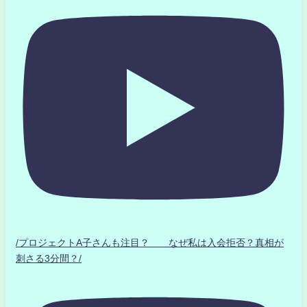
/プロジェクトA子さんも注目？ なぜ私は入会拒否？真相が
刺さる3分間？/