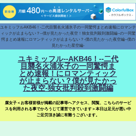
ユキミッフルAKB46！-二代目襲名火浦氷子の一同驚愕まとめ速報にロマンテ
ィックが止まらない？--僕が見たかった夜空！独女批判殺到激闘編--の一同驚
愕まとめ速報にロマンティックが止まらない？-僕の見たかった夜空編--僕の
見たかった星空編-
ユキミッフル--AKB46！--二代
目襲名火浦氷子の一同驚愕ま
とめ速報！にロマンティック
が止まらない？僕が見たかっ
た夜空-独女批判殺到激闘編
腐女子＜お客様皆様が掲載の記事等へアクセス、閲覧、こちらのサービ
スを利用される事でかろうじて運営できています＞本日は足元が悪い中
ご足労頂き誠に有難うございます。