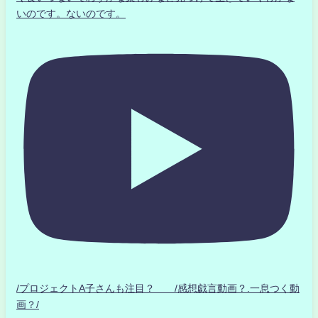
いのです。ないのです。
/プロジェクトA子さんも注目？ /感想戯言動画？.一息つく動
画？/