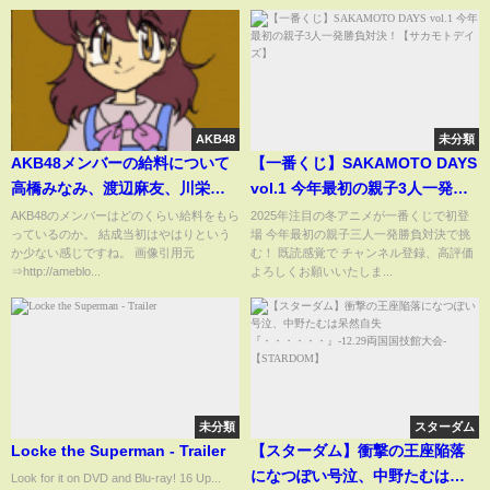
azufeeling
AKB48
未分類
AKB48メンバーの給料について
【一番くじ】SAKAMOTO DAYS
高橋みなみ、渡辺麻友、川栄李
vol.1 今年最初の親子3人一発勝
奈が語る！？
負対決！【サカモトデイズ】
AKB48のメンバーはどのくらい給料をもら
2025年注目の冬アニメが一番くじで初登
っているのか。 結成当初はやはりという
場 今年最初の親子三人一発勝負対決で挑
か少ない感じですね。 画像引用元
む！ 既読感覚で チャンネル登録、高評価
⇒http://ameblo...
よろしくお願いいたしま...
未分類
スターダム
Locke the Superman - Trailer
【スターダム】衝撃の王座陥落
になつぽい号泣、中野たむは呆
Look for it on DVD and Blu-ray! 16 Up...