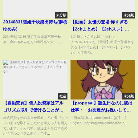
未分類
未分類
20140831雪組千秋楽出待ち(麻樹
【動画】女優の登場 怖すぎる
ゆめみ)
【2chまとめ】【2chスレ】
【5chスレ】
2014年8月31日 東京宝塚劇場宙組千秋
1:名無しさん＠お腹いっぱい
楽、麻樹ゆめみさんの出待ちです。...
2025.07.13(Sun) 【動画】女優の登場 怖す
ぎる【2chまとめ】【2chスレ】【5chス
レ】って動画...
社会
未分類
【自動売買】個人投資家はアル
【proposal】誕生日なのに彼は
ゴリズム取引で儲けることが出
仕事・・お友達がお祝いしてい
来るのか？【アルゴ注文】
ると突然のサプライズ ! そして感
株式投資を始める方が増え、初心者でもプ
【日本語: https://emotionrise.jp/ 】 【
ロのような取引をしたいと考える人も増え
English：https://global.emotionrise.c...
動の涙！ Winter series②
ています。そんな中、最近よく耳にするの
Wedding day / 渡梓 /
が「アルゴリズム取引」です...