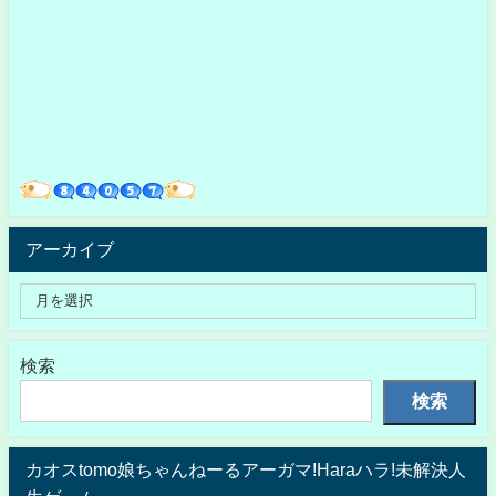
アーカイブ
検索
検索
カオスtomo娘ちゃんねーるアーガマ!Haraハラ!未解決人