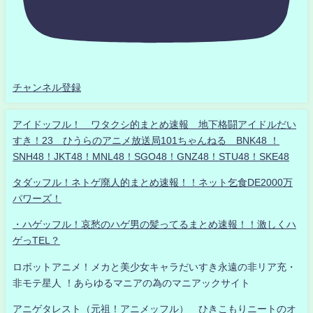
チャンネル登録
アイドッフル！ ワタクシ的まとめ速報 地下格闘アイドルだい
すき！23 ひうらのアニメ放送局101ちゃんねる BNK48 ！
SNH48！JKT48！MNL48！SGO48！GNZ48！STU48！SKE48
タダッフル！ネトゲ廃人的まとめ速報！！ネット乞食DE2000万
パワーズ！
・ハゲッフル！哀愁のハゲ男の髪ってるまとめ速報！！激しくハ
ゲっTEL？
ロボットアニメ！メカと美少女キャラだいすき永遠の非リア充・
非モテ星人 ！あらゆるマニアの為のマニアックサイト
アニゲタレスト（元祖！アニメッフル） ひきこもりニートのオ