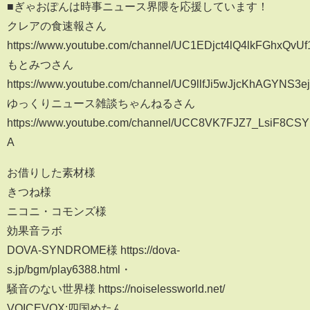
■ぎゃおぽんは時事ニュース界隈を応援しています！
クレアの食速報さん
https://www.youtube.com/channel/UC1EDjct4lQ4lkFGhxQvU
もとみつさん
https://www.youtube.com/channel/UC9llfJi5wJjcKhAGYNS3e
ゆっくりニュース雑談ちゃんねるさん
https://www.youtube.com/channel/UCC8VK7FJZ7_LsiF8CSY
A
お借りした素材様
きつね様
ニコニ・コモンズ様
効果音ラボ
DOVA-SYNDROME様 https://dova-
s.jp/bgm/play6388.html・
騒音のない世界様 https://noiselessworld.net/
VOICEVOX:四国めたん