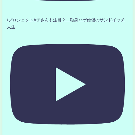
/プロジェクトA子さんも注目？ 独身ハゲ僧侶のサンドイッチ
人生