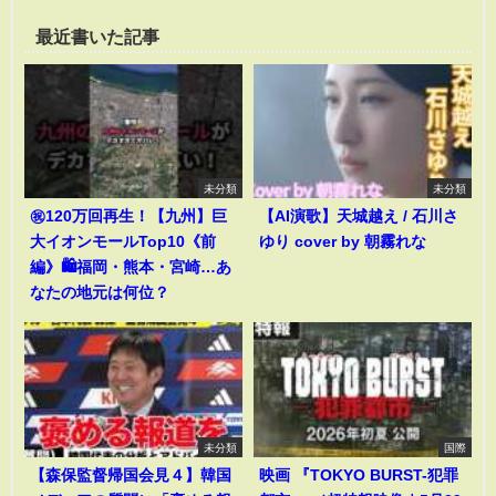
最近書いた記事
未分類
未分類
㊗️120万回再生！【九州】巨
【AI演歌】天城越え / 石川さ
大イオンモールTop10《前
ゆり cover by 朝霧れな
編》🛍️福岡・熊本・宮崎…あ
なたの地元は何位？
未分類
国際
【森保監督帰国会見４】韓国
映画 『TOKYO BURST-犯罪