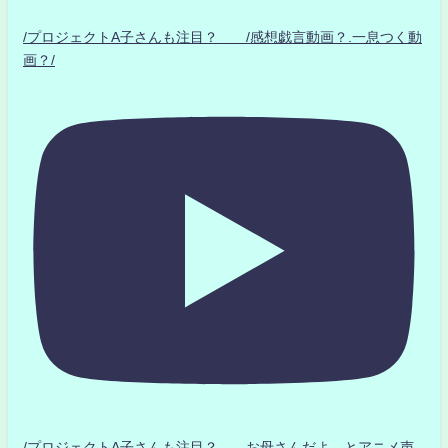
/プロジェクトA子さんも注目？ /感想戯言動画？.一息つく動
画？/
/プロジェクトA子さんも注目？ お母さんだよ とアニメ声