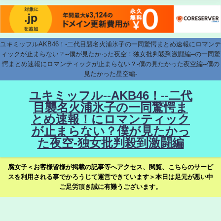
ユキミッフルAKB46！-二代目襲名火浦氷子の一同驚愕まとめ速報にロマンテ
ィックが止まらない？--僕が見たかった夜空！独女批判殺到激闘編--の一同驚
愕まとめ速報にロマンティックが止まらない？-僕の見たかった夜空編--僕の
見たかった星空編-
ユキミッフル--AKB46！--二代
目襲名火浦氷子の一同驚愕ま
とめ速報！にロマンティック
が止まらない？僕が見たかっ
た夜空-独女批判殺到激闘編
腐女子＜お客様皆様が掲載の記事等へアクセス、閲覧、こちらのサービ
スを利用される事でかろうじて運営できています＞本日は足元が悪い中
ご足労頂き誠に有難うございます。