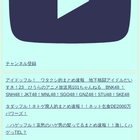
チャンネル登録
アイドッフル！ ワタクシ的まとめ速報 地下格闘アイドルだい
すき！23 ひうらのアニメ放送局101ちゃんねる BNK48 ！
SNH48！JKT48！MNL48！SGO48！GNZ48！STU48！SKE48
タダッフル！ネトゲ廃人的まとめ速報！！ネット乞食DE2000万
パワーズ！
・ハゲッフル！哀愁のハゲ男の髪ってるまとめ速報！！激しくハ
ゲっTEL？