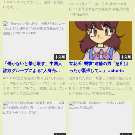
ＴＯＫＹＯバイスでした。 画質・音質悪
2025年7月18日（金）公表 最大1000万
向け省力化投資補助金・カタロ
いです。...
円〜1億円 補助金の対象拡大 事務局情報
グ型【中小企業診断士・行政書
＜補助金の申...
士 マキノヤ先生】第2226回
未分類
未分類
「働かないと撃ち殺す」中国人
立花氏“襲撃”逮捕の男「急所狙
詐欺グループによる“人身売
ったが緊張して…」 #shorts
買” ASEAN関連首脳会議でも議
ASEAN関連首脳会議で取り上げられるの
逮捕された男は「緊張して急所が狙えなか
が、中国人らの詐欺グループによる「人身
った」などと供述しています。 立花孝志
題に｜TBS NEWS DIG
売買」です。JNNでは、被害が急増してい
氏をナタで切り付けて殺害しようとした疑
る東南アジアの現場を取...
いで送検された宮西詩音容疑...