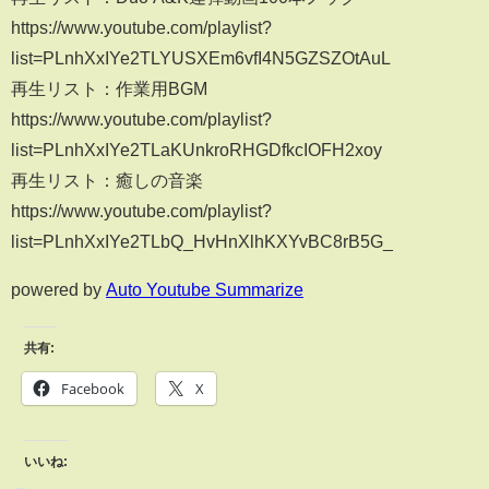
https://www.youtube.com/playlist?
list=PLnhXxIYe2TLYUSXEm6vfI4N5GZSZOtAuL
再生リスト：作業用BGM
https://www.youtube.com/playlist?
list=PLnhXxIYe2TLaKUnkroRHGDfkcIOFH2xoy
再生リスト：癒しの音楽
https://www.youtube.com/playlist?
list=PLnhXxIYe2TLbQ_HvHnXlhKXYvBC8rB5G_
powered by
Auto Youtube Summarize
共有:
Facebook
X
いいね: