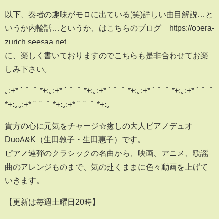
以下、奏者の趣味がモロに出ている(笑)詳しい曲目解説…と
いうか内輪話…というか、はこちらのブログ https://opera-
zurich.seesaa.net
に、楽しく書いておりますのでこちらも是非合わせてお楽
しみ下さい。
｡:+* ﾟ ゜ﾟ *+:｡:+* ﾟ ゜ﾟ *+:｡:+* ﾟ ゜ﾟ *+:｡:+* ﾟ ゜ﾟ *+:｡:+* ﾟ ゜ﾟ
*+:｡｡:+* ﾟ ゜ﾟ *+:｡:+* ﾟ ゜ﾟ *+:｡
貴方の心に元気をチャージ☆癒しの大人ピアノデュオ
DuoA&K（生田敦子・生田惠子）です。
ピアノ連弾のクラシックの名曲から、映画、アニメ、歌謡
曲のアレンジものまで、気の赴くままに色々動画を上げて
いきます。
【更新は毎週土曜日20時】