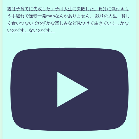
親は子育てに失敗した」子は人生に失敗した。負けに気付きも
う手遅れで逆転一発manなんかありません、 残りの人生、貧し
く食いつないでわずかな楽しみなど見つけて生きていくしかな
いのです。ないのです。