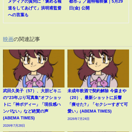
メディアの質問に「褒める報
都市-』／超特報映像｜5月29
道をしてあげて」洪明甫監督
日(金) 公開
への言葉も
映画
の関連記事
武田久美子（57）、大胆ビキニ
未成年飲酒で契約解除 今森まや
の“23年ぶり写真集”オフショッ
（20）、最新ショットに反響
トに「神ボディー」「現役感ハ
「痩せた?」「セクシーすぎて可
ンパない」など絶賛の声
愛い」(ABEMA TIMES)
(ABEMA TIMES)
2026年7月24日
2026年7月28日