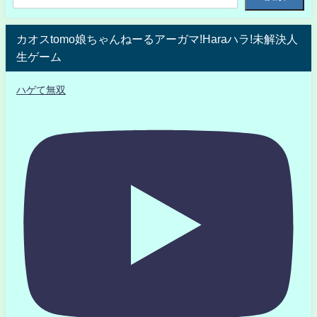
カオスtomo娘ちゃんねーるアーガマ!Haraハラ!未解決人
生ゲーム
ハゲて無双