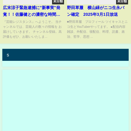
未分類
未分類
広末涼子緊急逮捕に”新事実”発
野田草履 横山緑がニコ生永バ
覚！！佐藤健との濃密な時間を
ン確定 2025年3月1日放送
過ごしていた衝撃の真相に言葉
『芸能レジスタンス』へようこそ。 当チ
■野田草履 プロフィール ツイキャスとニ
ャンネルでは、芸能人の数々の情報を お
コ生とYouTuberやってます。 ●配信内容
を失う！！【芸能】
届けしていきます。 チャンネル登録。高
雑談、外配信、寝配信、料理、読書、政
評価もぜひ、お願いいたしま...
治、哲学、思想 ...
s