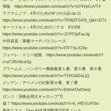
弾版 https://www.youtube.com/watch?v=st74VpCyVT4
ラフマニノフ：4手のための6つの小品 op.11
https://www.youtube.com/watch?v=TRWZFS4SI_Q&t=327s
モーツァルト：4手のためのソナタ KV358
https://www.youtube.com/watch?v=JCPF2pFauJg
中田喜直：軍艦マーチパラフレーズ
https://www.youtube.com/watch?v=tTF7Yp-XZlw
フォーレ：ドリー組曲 https://www.youtube.com/watch?
v=aTJRrh6ceSg
ブラームス：ハンガリー舞曲集第１番、第５番、第６番
https://www.youtube.com/watch?v=TVH2diDoLjQ
メシアン：アーメンの幻影第６番、第７番
https://www.youtube.com/watch?v=DdmAOalOwqI
ガンツ：演奏会用大ギャロップ”万
歳！”https://www.youtube.com/watch?v=k_HfEVU4Ybs
再生リスト：Duo A&K連弾動画100本ノック