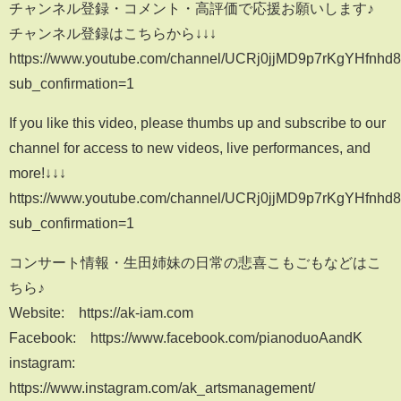
チャンネル登録・コメント・高評価で応援お願いします♪
チャンネル登録はこちらから↓↓↓
https://www.youtube.com/channel/UCRj0jjMD9p7rKgYHfnhd
sub_confirmation=1
If you like this video, please thumbs up and subscribe to our
channel for access to new videos, live performances, and
more!↓↓↓
https://www.youtube.com/channel/UCRj0jjMD9p7rKgYHfnhd
sub_confirmation=1
コンサート情報・生田姉妹の日常の悲喜こもごもなどはこ
ちら♪
Website: https://ak-iam.com
Facebook: https://www.facebook.com/pianoduoAandK
instagram:
https://www.instagram.com/ak_artsmanagement/