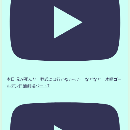
本日 兄が死んだ 葬式には行かなかった などなど 木曜ゴー
ルデン日浦劇場パート7