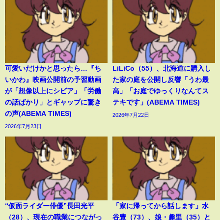
可愛いだけかと思ったら…『ち
LiLiCo（55）、北海道に購入し
いかわ』映画公開前の予習動画
た家の庭を公開し反響「うわ最
が「想像以上にシビア」「労働
高」「お庭でゆっくりなんてス
の話ばかり」とギャップに驚き
テキです」(ABEMA TIMES)
の声(ABEMA TIMES)
2026年7月22日
2026年7月23日
“仮面ライダー俳優”長田光平
「家に帰ってから話します」水
（28）、現在の職業につながっ
谷豊（73）、娘・趣里（35）と