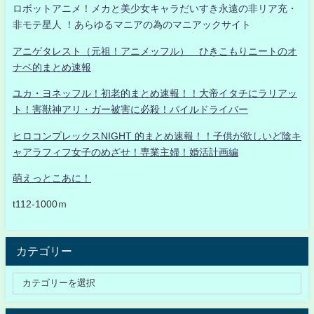
ロボットアニメ！メカと美少女キャラだいすき永遠の非リア充・
非モテ星人 ！あらゆるマニアの為のマニアックサイト
アニゲタレスト（元祖！アニメッフル） ひきこもりニートのオ
ナベ的まとめ速報
ユカ・ヨネッフル！初老的まとめ速報！！大帝イタチにラリアッ
ト！害獣神アリ・ガー被害に必殺！パイルドライバー
ヒロコンプレックスNIGHT 的まとめ速報！！子供が欲しいど陰キ
ャアラフィフ女子のめざせ！専業主婦！婚活計画編
萌えっとこあに！
t112-1000ｍ
カテゴリー