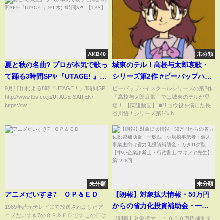
AKB48
未分類
夏と秋の名曲? プロが本気で歌っ
城東のテル！高校与太郎哀歌・
て踊る3時間SP✨『UTAGE! 』
シリーズ第2作 #ビーバップハイ
9/1(木) 3時間SP!! 【TBS】
スクール #ショート
9月1日(木)よる8時『UTAGE！』3時間SP
ビーバップハイスクールシリーズの第2作
http://www.tbs.co.jp/UTAGE-SAITEN/
「高校与太郎哀歌」では城東のテルが登
https://tw...
場！ 【関連動画】 ■リョウ役を演じた長
谷川悟！シリーズ第1作 h...
未分類
未分類
アニメだいすき7 ＯＰ＆ＥＤ
【朗報】対象拡大情報・50万円
からの省力化投資補助金・一般
1989年読売テレビにて放送されましたア
ニメだいすき7のＯＰ＆ＥＤです この日は
型・小規模事業者・個人事業主
【朗報】対象拡大 １０００万円補助金