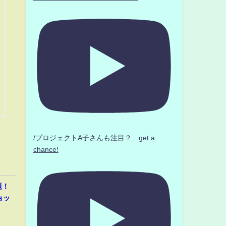
/プロジェクトA子さんも注目？ get a
chance!
題！
ョッ