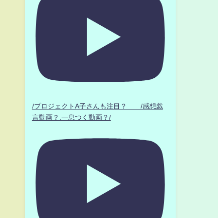
/プロジェクトA子さんも注目？ /感想戯
言動画？.一息つく動画？/