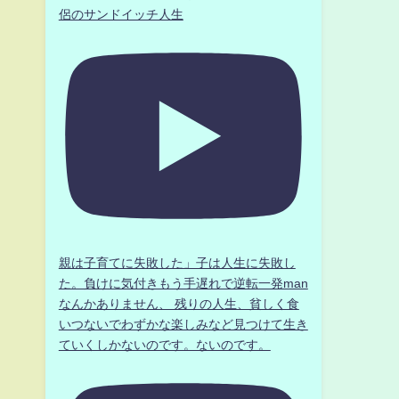
侶のサンドイッチ人生
親は子育てに失敗した」子は人生に失敗し
た。負けに気付きもう手遅れで逆転一発man
なんかありません、 残りの人生、貧しく食
いつないでわずかな楽しみなど見つけて生き
ていくしかないのです。ないのです。