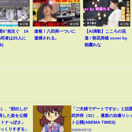
未分類
未分類
未分類
度6”相次ぐ 14
速報！八田與一ついに
【AI演歌】こころの花
死者は25人に
逮捕される。
道 / 朝花美穂 cover by
6)
朝霧れな
8）、“顔出しが
「ご夫婦でデートですか」と話
成長した姿を公開
武井咲（32）、最新の自撮りシ
オトナっぽさ」
ト公開(ABEMA TIMES)
そっくりすぎる」
2026年8月7日