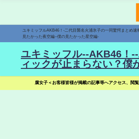
ユキミッフルAKB46！-二代目襲名火浦氷子の一同驚愕まとめ
見たかった夜空編--僕の見たかった星空編-
ユキミッフル--AKB46
ィックが止まらない？僕が
腐女子＜お客様皆様が掲載の記事等へアクセス、閲覧