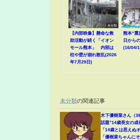
未分類
【内部映像】懸命な救
熊本“震
助活動が続く「イオン
日からの
モール熊本」 内部は
(16/04/1
柱や壁が崩れ散乱(2026
年7月29日)
未分類
の関連記事
木下優樹菜さん（3
話題”14歳長女の
「14歳とは思えぬ
「優樹菜ちゃんに