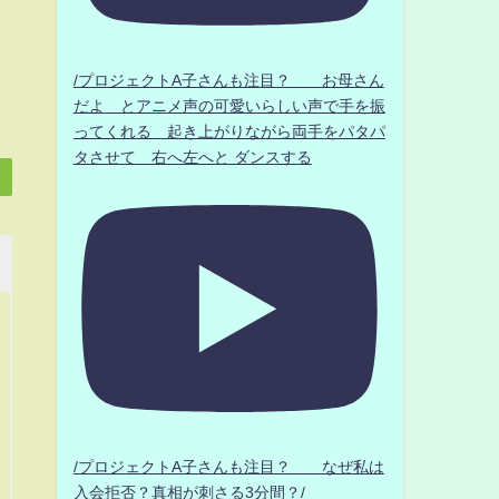
/プロジェクトA子さんも注目？ お母さん
だよ とアニメ声の可愛いらしい声で手を振
ってくれる 起き上がりながら両手をパタパ
タさせて 右へ左へと ダンスする
/プロジェクトA子さんも注目？ なぜ私は
入会拒否？真相が刺さる3分間？/