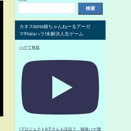
検索
カオスtomo娘ちゃんねーるアーガ
マ!Haraハラ!未解決人生ゲーム
ハゲて無双
/プロジェクトA子さんも注目？ 独身ハゲ僧