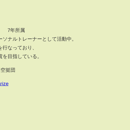
。 7年所属
ーソナルトレーナーとして活動中。
を行なっており、
賞を目指している。
一空挺団
rize