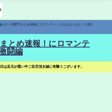
編--の一同驚愕まとめ速報にロマンティックが止まらない？-僕の
驚愕まとめ速報！にロマンテ
激闘編
日は足元が悪い中ご足労頂き誠に有難うございます。