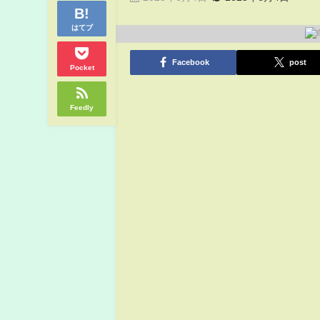
はてブ
Facebook
post
Pocket
Feedly