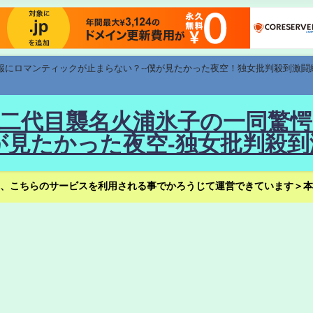
速報にロマンティックが止まらない？--僕が見たかった夜空！独女批判殺到激闘
！--二代目襲名火浦氷子の一同
見たかった夜空-独女批判殺到
、こちらのサービスを利用される事でかろうじて運営できています＞本