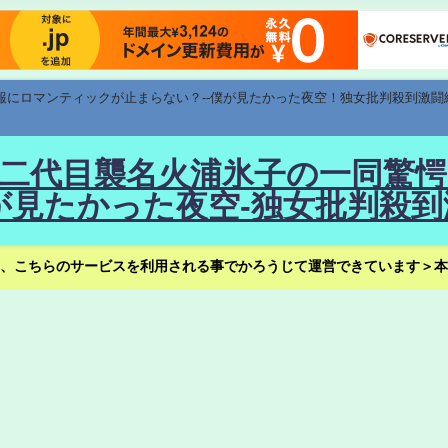
速報にロマンティックが止まらない？--僕が見たかった夜空！独女批判殺到激闘
！--二代目襲名火浦氷子の一同
見たかった夜空-独女批判殺到
、こちらのサービスを利用される事でかろうじて運営できています＞本