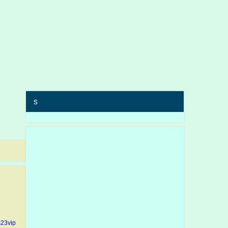
s
23vip