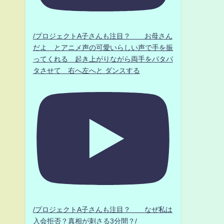
/プロジェクトA子さんも注目？ お母さん
だよ とアニメ声の可愛いらしい声で手を振
ってくれる 起き上がりながら両手をパタパ
タさせて 右へ左へと ダンスする
/プロジェクトA子さんも注目？ なぜ私は
入会拒否？真相が刺さる3分間？/