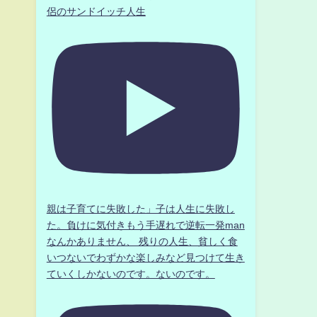
侶のサンドイッチ人生
親は子育てに失敗した」子は人生に失敗し
た。負けに気付きもう手遅れで逆転一発man
なんかありません、 残りの人生、貧しく食
いつないでわずかな楽しみなど見つけて生き
ていくしかないのです。ないのです。