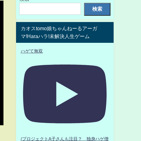
検索
カオスtomo娘ちゃんねーるアーガ
マ!Haraハラ!未解決人生ゲーム
ハゲて無双
/プロジェクトA子さんも注目？ 独身ハゲ僧