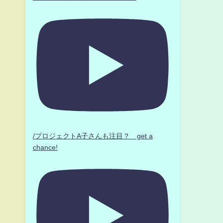
/プロジェクトA子さんも注目？ get a
chance!