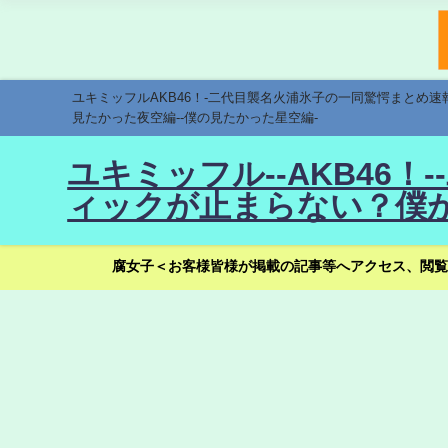
ユキミッフルAKB46！-二代目襲名火浦氷子の一同驚愕まとめ
見たかった夜空編--僕の見たかった星空編-
ユキミッフル--AKB46
ィックが止まらない？僕が
腐女子＜お客様皆様が掲載の記事等へアクセス、閲覧