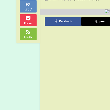
はてブ
Facebook
post
Pocket
Feedly