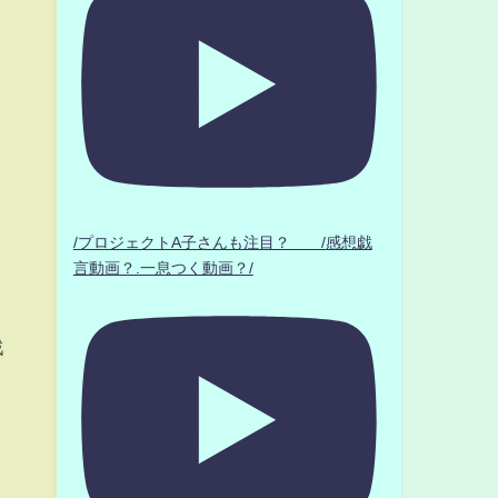
/プロジェクトA子さんも注目？ /感想戯
言動画？.一息つく動画？/
戦