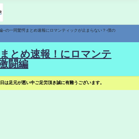
編--の一同驚愕まとめ速報にロマンティックが止まらない？-僕の
驚愕まとめ速報！にロマンテ
激闘編
日は足元が悪い中ご足労頂き誠に有難うございます。