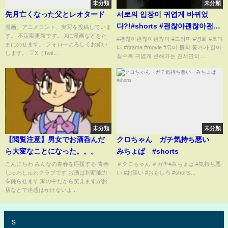
未分類
未分類
先月亡くなった父とレオタード
서로의 입장이 귀엽게 바뀌었
다?!#shorts #괜찮아괜찮아괜찮
漫画、アニメコント、実写を投稿していま
す。 不定期更新です。 Xに漫画などをた
아
#괜찮아괜찮아괜찮아 #드라마 #영화 #코미
まにのせます。 フォローよろしくお願い
디 #drama #movie #유머 둘의 동거가 길어
します。 ▽X（Twit...
질수록 귀엽게 변해가는 진서연의 ...
未分類
未分類
【閲覧注意】男女でお酒呑んだ
クロちゃん ガチ気持ち悪い
ら大変なことになった。。。
みちょぱ #shorts
こんにちわ みんなの青春を応援する 青春
＃クロちゃん ＃ガチ#みちょぱ #気持ち悪
しゅわしゅわクラブです お酒は判断能力
い #お笑い #おもしろ #shorts...
を鈍らせます 家の中だから笑えますがお
店などで迷惑はかけないよ...
s