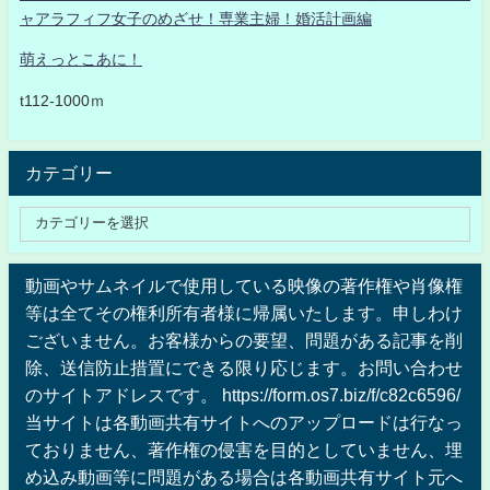
ャアラフィフ女子のめざせ！専業主婦！婚活計画編
萌えっとこあに！
t112-1000ｍ
カテゴリー
動画やサムネイルで使用している映像の著作権や肖像権
等は全てその権利所有者様に帰属いたします。申しわけ
ございません。お客様からの要望、問題がある記事を削
除、送信防止措置にできる限り応じます。お問い合わせ
のサイトアドレスです。 https://form.os7.biz/f/c82c6596/
当サイトは各動画共有サイトへのアップロードは行なっ
ておりません、著作権の侵害を目的としていません、埋
め込み動画等に問題がある場合は各動画共有サイト元へ