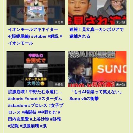
未分類
未分類
イオンモールアキネイター
速報！見立真一カンボジアで
4(眼鏡屋編) #vtuber #解説 #
逮捕される
イオンモール
未分類
未分類
涙腺崩壊！中野たむ永遠に…
「もうAI音楽って笑えない」
#shorts #short #スターダム
Suno v5の衝撃
#stardom #プロレス #女子プ
ロレス #格闘技 #中野たむ #
田内友里愛 #上谷沙弥 #訃報
#悲報 #涙腺崩壊 #涙