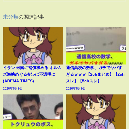
未分類
の関連記事
イラン 米国に補償求める ホルム
通信高校の数学、ガチでヤバす
ズ海峡めぐる交渉は不透明に
ぎるｗｗｗ【2chまとめ】【2ch
(ABEMA TIMES)
スレ】【5chスレ】
2026年8月9日
2026年8月9日