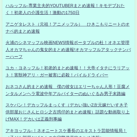
ハルッフル-専業主夫的YOUTUBERまとめ速報！キモデブおた
く！初老人の介護生活！激動の1750日
アニゲタレスト（元祖！アニメッフル） ひきこもりニートのオ
ナベ的まとめ速報
火浦のシネマッフル映画NEWS情報ポータブルの杜！オネエ管理
人オカマちゃんの鬼女的まとめ速報!オカマッフルアタックナンバ
ーハーフ
ユカ・ヨネッフル！初老的まとめ速報！！大帝イタチにラリアッ
ト！害獣神アリ・ガー被害に必殺！パイルドライバー
おネコさん的まとめ速報 僕の彼女はエリーちゃん人形！豆腐メ
ンタルメンヘラ電波中年アルバイターのぬいぐるみ男子末路編
スケバン！デカッフルまっくす（デカい強い2次元嫁だいすき子
供部屋おじさんヒロシ之古惑仔的まとめ速報）話題な動画取り上
げMAX！デカいは正義刑事編
アキヨッフル-！ネオニートスケ番長のエキストラ芸能情報局！