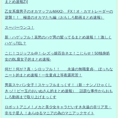
まとめ速報Z)]
乙女系腐男子のオカマッフルMAX2- FX！オ・カマトレーダーの
逆襲！！ 極道のオカマたち編（おもしろ動画まとめ速報）
スーパーウンコ！
新・ハゲッフル！哀愁のハゲ男の髪ってるまとめ速報！！激しく
ハゲっTEL？
こじ！コジッフル@！-レズっ娘百合ネエ！こじらせ！50独身処
女のBL腐女子的まとめ速報-
何だ！何が？真・シロッフル！！ 永遠の無職童貞- ぼっちな
ニート的まとめ速報！一生童貞上等夜露死苦！
男装スケバン女子！スケッフルまっくす！（新・ナンノひゃくし
きっ!！ビー玉のおいぬさん的まとめ速報） 話題な事件からおも
しろ動画まで取り上げまっくす
ロボットアニメ！メカと美少女キャラだいすき永遠の非リア充・
非モテ星人 ！あらゆるマニアの為のマニアックサイト