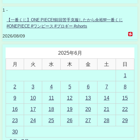
1 -
【一番くじ】ONE PIECE❗️前回苦手克服したから余裕❗️#一番くじ
#ONEPIECE #ワンピース #ブロギー #shorts
2026/08/09
2025年6月
月
火
水
木
金
土
日
1
2
3
4
5
6
7
8
9
10
11
12
13
14
15
16
17
18
19
20
21
22
23
24
25
26
27
28
29
30