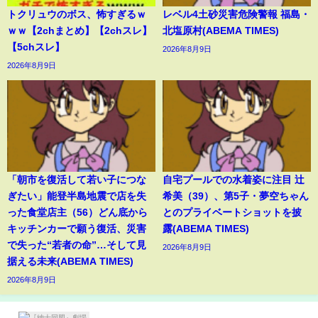
トクリュウのボス、怖すぎるｗ
レベル4土砂災害危険警報 福島・
ｗｗ【2chまとめ】【2chスレ】
北塩原村(ABEMA TIMES)
【5chスレ】
2026年8月9日
2026年8月9日
「朝市を復活して若い子につな
自宅プールでの水着姿に注目 辻
ぎたい」能登半島地震で店を失
希美（39）、第5子・夢空ちゃん
った食堂店主（56）どん底から
とのプライベートショットを披
キッチンカーで願う復活、災害
露(ABEMA TIMES)
で失った“若者の命”…そして見
2026年8月9日
据える未来(ABEMA TIMES)
2026年8月9日