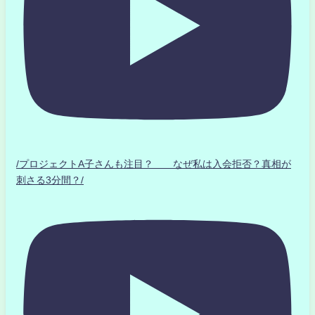
/プロジェクトA子さんも注目？ なぜ私は入会拒否？真相が
刺さる3分間？/