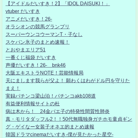
【アイドルだいすき！2】「IDOL DAISUKI！」
vtuber だいすき
アニメだいすき！26-
オラシオンの競馬グランプリ
スーパーウンコウーマンT・子なし
スケバン氷子のまとめ速報！
とおやまエリア51
一番くじ福袋 だいすき
声優だいすき！26- bnk46
大阪エキストラNOTE！芸能情報局
天にまします我らが父よ！ 願わくはわがドル円を守りた
まえ！
実録パチンコ梁山泊！パチンコakb108道
有益便利情報サイトの杜
病は木から！ 24金バエ子の特発性間質性肺炎
真・モリタダッフル2！！50代無職独身ガチホモ童貞ギン
グ・ゲイなー女装子オネエ的まとめ速報
韓国ドラマcinemaだいすき-僕が見たかった星空-