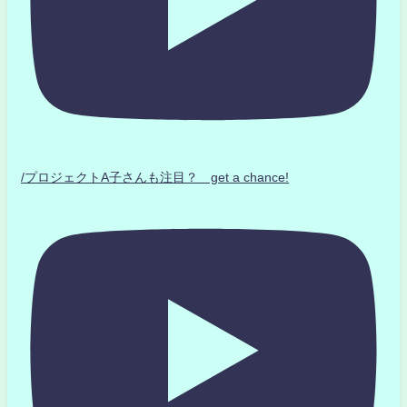
/プロジェクトA子さんも注目？ get a chance!