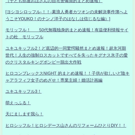
（子ども部屋おばさんの自宅警備員的まとめ速報）
[ヨシヨシロッフル-！！-素浪人勇者カツオンの未解決事件簿へよ
うこそYOUKO！のナンノ洋子のはなしは信じるな編）]
モリッフル！ 50代無職独身的まとめ速報！有益便利情報サイ
トの杜 モリッフル
ユキユキッフル2！ど底辺的一同驚愕騒然まとめ速報！超氷河期
世代！人生の強制ロスカットですべてを失ったキグナス氷子の愛
のクリスタルキングボンビー脱出大作戦
ヒロコンプレックスNIGHT 的まとめ速報！！子供が欲しいど陰キ
ャアラフィフ女子のめざせ！専業主婦！婚活計画編
ユキユキッフル3！
萌えっふる！
天にまします我ら！
ヒロシッフル！ヒロシデース山さんのリフォームひとりDIY！！