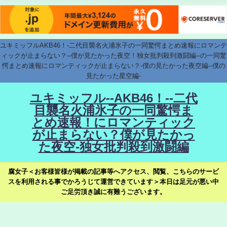
ユキミッフルAKB46！-二代目襲名火浦氷子の一同驚愕まとめ速報にロマンテ
ィックが止まらない？--僕が見たかった夜空！独女批判殺到激闘編--の一同驚
愕まとめ速報にロマンティックが止まらない？-僕の見たかった夜空編--僕の
見たかった星空編-
ユキミッフル--AKB46！--二代
目襲名火浦氷子の一同驚愕ま
とめ速報！にロマンティック
が止まらない？僕が見たかっ
た夜空-独女批判殺到激闘編
腐女子＜お客様皆様が掲載の記事等へアクセス、閲覧、こちらのサービ
スを利用される事でかろうじて運営できています＞本日は足元が悪い中
ご足労頂き誠に有難うございます。