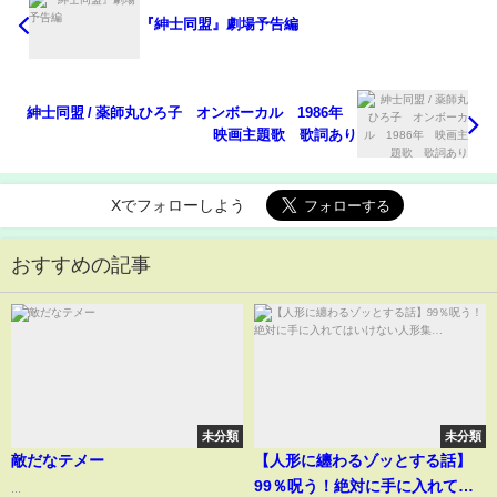
『紳士同盟』劇場予告編
紳士同盟 / 薬師丸ひろ子 オンボーカル 1986年
映画主題歌 歌詞あり
Xでフォローしよう
おすすめの記事
未分類
未分類
敵だなテメー
【人形に纏わるゾッとする話】
99％呪う！絶対に手に入れては
...