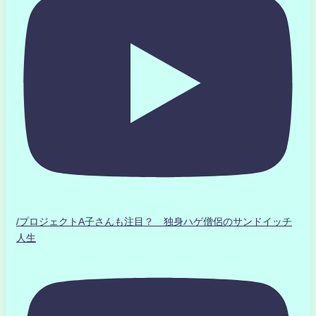
/プロジェクトA子さんも注目？ 独身ハゲ僧侶のサンドイッチ
人生