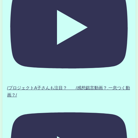
/プロジェクトA子さんも注目？ /感想戯言動画？.一息つく動
画？/