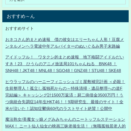
おすすめ～ん
おすすめサイト
おネコさん的まとめ速報 僕の彼女はエリーちゃん人形！豆腐メ
ンタルメンヘラ電波中年アルバイターのぬいぐるみ男子末路編
アイドッフル！ ワタクシ的まとめ速報 地下格闘アイドルだい
すき！23 ひうらのアニメ放送局101ちゃんねる BNK48 ！
SNH48！JKT48！MNL48！SGO48！GNZ48！STU48！SKE48
ヒウラッフルのハーニーフィニッシュゴミ屋敷補完計画 ＜必殺！
生前整理人！孤立し孤独死からの～特殊清掃・遺品整理への道F
完結編＞ キャッシング計1500万返済：厨二病借金3500万円！う
つ病統合失調症14年生HKT46！！9期研究生、最後のサイト！全
米が泣いた！認知症鬱病60代のラストサイト絶賛！公開中
魔法熟女/美魔女ッ娘メグみみちゃんのニートッフルステーション
MAX！ ニート仙人仙女の映画三昧老後生活！（無職孤独居老人的