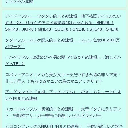
チャンネル登録
アイドッフル！ ワタクシ的まとめ速報 地下格闘アイドルだい
すき！23 ひうらのアニメ放送局101ちゃんねる BNK48 ！
SNH48！JKT48！MNL48！SGO48！GNZ48！STU48！SKE48
タダッフル！ネトゲ廃人的まとめ速報！！ネット乞食DE2000万
パワーズ！
・ハゲッフル！哀愁のハゲ男の髪ってるまとめ速報！！激しくハ
ゲっTEL？
ロボットアニメ！メカと美少女キャラだいすき永遠の非リア充・
非モテ星人 ！あらゆるマニアの為のマニアックサイト
アニゲタレスト（元祖！アニメッフル） ひきこもりニートのオ
ナベ的まとめ速報
ユカ・ヨネッフル！初老的まとめ速報！！大帝イタチにラリアッ
ト！害獣神アリ・ガー被害に必殺！パイルドライバー
ヒロコンプレックスNIGHT 的まとめ速報！！子供が欲しいど陰キ