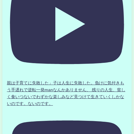
親は子育てに失敗した」子は人生に失敗した。負けに気付きも
う手遅れで逆転一発manなんかありません、 残りの人生、貧し
く食いつないでわずかな楽しみなど見つけて生きていくしかな
いのです。ないのです。