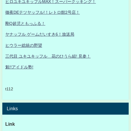
ヒロユキユキッフルMAX！スーパークッキング！
徹夜DEテツヤッフル!！レトロ館2号店！
剛Q超児ともっふる！
ヤナッフル ゲームだいすき6！放送局
ヒウラー総統の野望
三代目 ユキユキッフル 花のひうら組! 見参！
魁!!アイドル塾!
t112
Links
Link