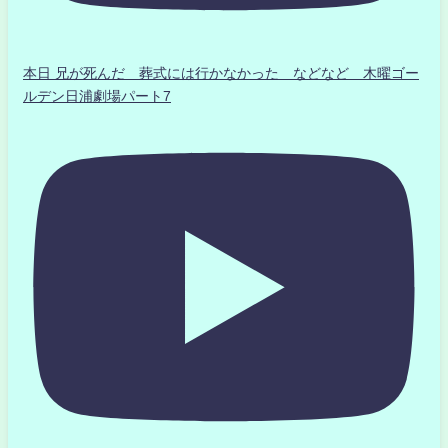
本日 兄が死んだ 葬式には行かなかった などなど 木曜ゴー
ルデン日浦劇場パート7