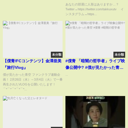
いけない人形集…
あなたの部屋に人形はありますか…？
Twitter→https://twitter.com/takkuxutv イ
ンスタグラム→https...
未分類
未分類
【僕青/FCコンテンツ】金澤亜美
#僕青 「暗闇の哲学者」ライブ映
『旅行Vlog』
像公開中? #僕が見たかった青空
#僕青 #暗闇の哲学者
僕が見たかった青空 ファンクラブ連動企
...
画！ 2月26日（水）～3月4日（火）で一番
再生されたVLOGを公開いたします！
⌒*⌒*⌒*⌒*⌒*...