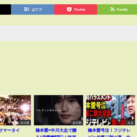
はてブ
Pocket
Feedly
未分類
未分類
社会
I｢サマータイ
橋本愛×中川大志で贈
橋本愛号泣！フジテレ