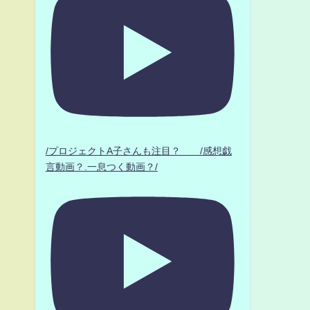
/プロジェクトA子さんも注目？ /感想戯
言動画？.一息つく動画？/