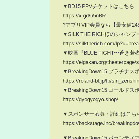
▼BD15 PPVチケットはこちら
https://x.gd/u5nBR
?アプリVIP会員なら【最安値24
▼SILK THE RICH様のシャ
https://silktherich.com/lp?u=br
▼映画『BLUE FIGHT〜
https://eigakan.org/theaterpage/
▼BreakingDown15 プラチナ
https://roland-bl.jp/lp/sin_z
▼BreakingDown15 ゴール
https://gyogyogyo.shop/
▼スポンサー応募・詳細はこち
https://backstage.inc/breakingd
▼BreakingDown15 ボラン