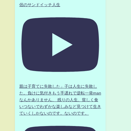
侶のサンドイッチ人生
親は子育てに失敗した」子は人生に失敗し
た。負けに気付きもう手遅れで逆転一発man
なんかありません、 残りの人生、貧しく食
いつないでわずかな楽しみなど見つけて生き
ていくしかないのです。ないのです。