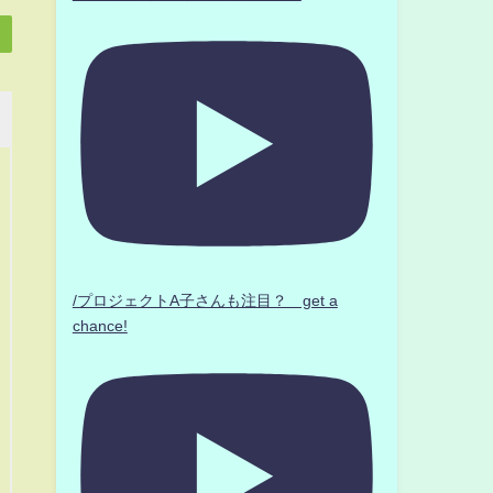
/プロジェクトA子さんも注目？ get a
chance!