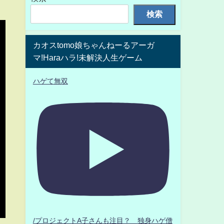
検索
カオスtomo娘ちゃんねーるアーガ
マ!Haraハラ!未解決人生ゲーム
ハゲて無双
/プロジェクトA子さんも注目？ 独身ハゲ僧