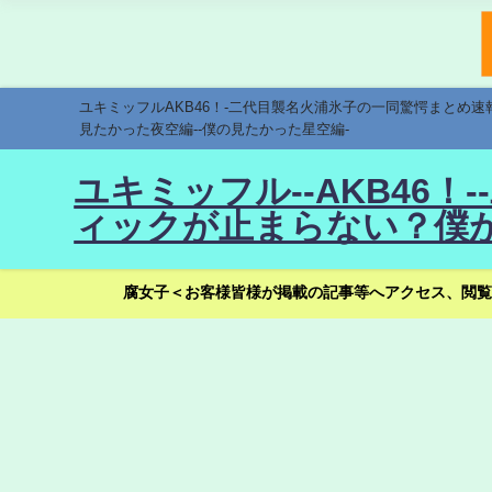
ユキミッフルAKB46！-二代目襲名火浦氷子の一同驚愕まとめ
見たかった夜空編--僕の見たかった星空編-
ユキミッフル--AKB46
ィックが止まらない？僕が
腐女子＜お客様皆様が掲載の記事等へアクセス、閲覧