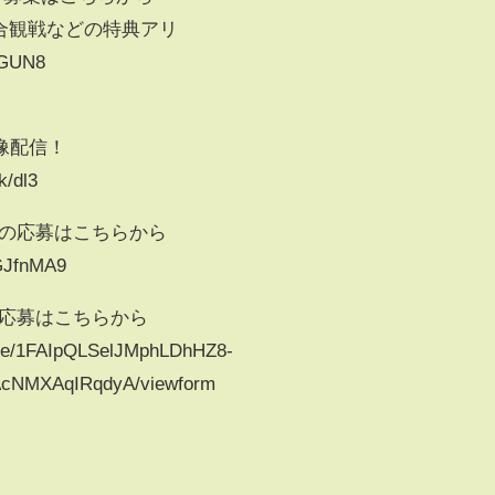
合観戦などの特典アリ
aCGUN8
像配信！
k/dl3
ェリーの応募はこちらから
GJfnMA9
きの応募はこちらから
/d/e/1FAIpQLSelJMphLDhHZ8-
NMXAqIRqdyA/viewform