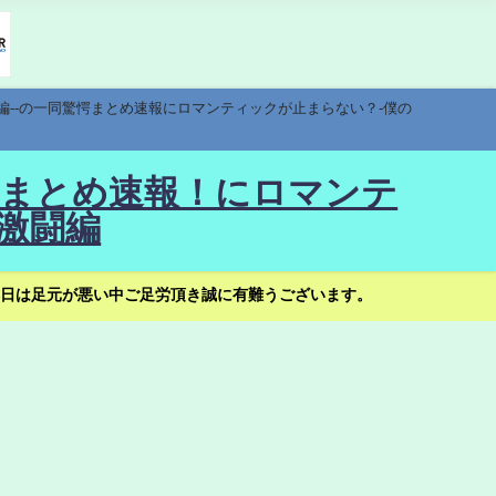
編--の一同驚愕まとめ速報にロマンティックが止まらない？-僕の
驚愕まとめ速報！にロマンテ
激闘編
日は足元が悪い中ご足労頂き誠に有難うございます。