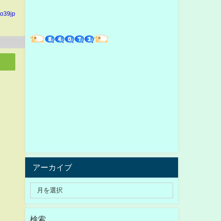
io39jp
アーカイブ
検索