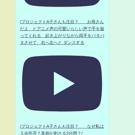
/プロジェクトA子さんも注目？ お母さん
だよ とアニメ声の可愛いらしい声で手を振
ってくれる 起き上がりながら両手をパタパ
タさせて 右へ左へと ダンスする
/プロジェクトA子さんも注目？ なぜ私は
入会拒否？真相が刺さる3分間？/