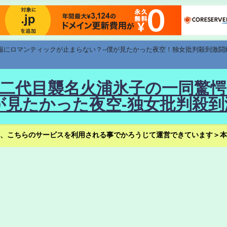
速報にロマンティックが止まらない？--僕が見たかった夜空！独女批判殺到激闘
！--二代目襲名火浦氷子の一同
見たかった夜空-独女批判殺到
、こちらのサービスを利用される事でかろうじて運営できています＞本