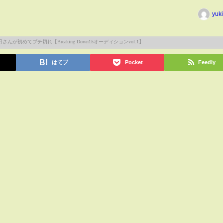
yuk
はてブ
Pocket
Feedly