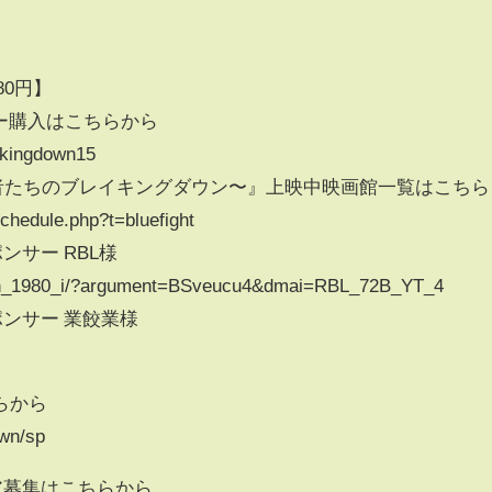
80円】
ンプー購入はこちらから
eakingdown15
蒼き若者たちのブレイキングダウン〜』上映中映画館一覧はこちら
schedule.php?t=bluefight
スポンサー RBL様
enshin_1980_i/?argument=BSveucu4&dmai=RBL_72B_YT_4
ドスポンサー 業餃業様
らから
own/sp
ティア募集はこちらから