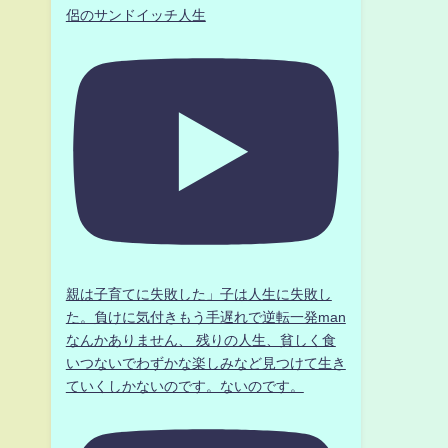
侶のサンドイッチ人生
親は子育てに失敗した」子は人生に失敗し
た。負けに気付きもう手遅れで逆転一発man
なんかありません、 残りの人生、貧しく食
いつないでわずかな楽しみなど見つけて生き
ていくしかないのです。ないのです。