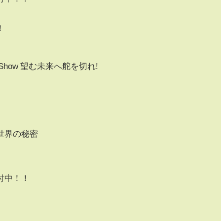
！
n Show 望む未来へ舵を切れ!
世界の秘密
付中！！