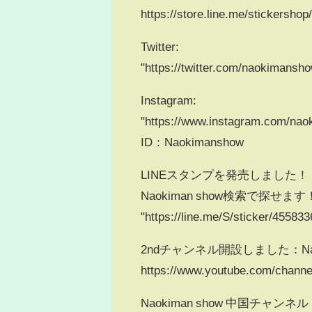
https://store.line.me/stickersho
Twitter:
"https://twitter.com/naokimansh
Instagram:
"https://www.instagram.com/nao
ID：Naokimanshow
LINEスタンプを発売しました！
Naokiman show検索で探せます
"https://line.me/S/sticker/455833
2ndチャンネル開設しました：Nao
https://www.youtube.com/chann
Naokiman show 中国チャンネ