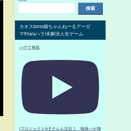
検索
カオスtomo娘ちゃんねーるアーガ
マ!Haraハラ!未解決人生ゲーム
ハゲて無双
/プロジェクトA子さんも注目？ 独身ハゲ僧