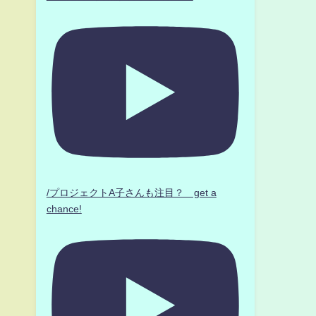
/プロジェクトA子さんも注目？ get a
chance!