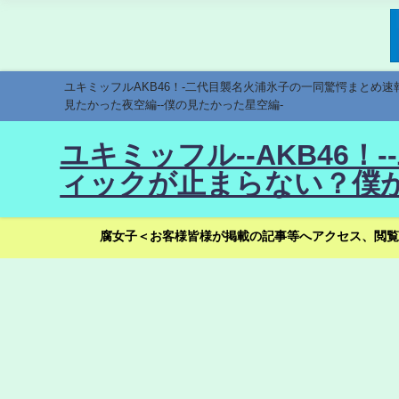
ユキミッフルAKB46！-二代目襲名火浦氷子の一同驚愕まとめ
見たかった夜空編--僕の見たかった星空編-
ユキミッフル--AKB46
ィックが止まらない？僕が
腐女子＜お客様皆様が掲載の記事等へアクセス、閲覧