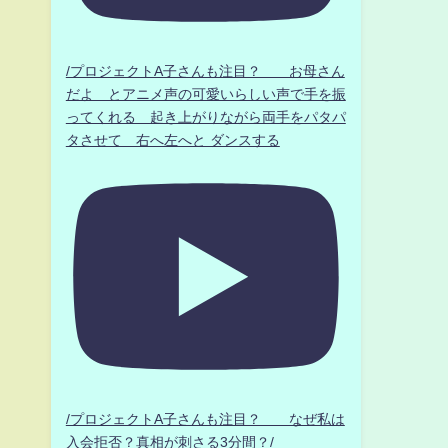
/プロジェクトA子さんも注目？ お母さん
だよ とアニメ声の可愛いらしい声で手を振
ってくれる 起き上がりながら両手をパタパ
タさせて 右へ左へと ダンスする
/プロジェクトA子さんも注目？ なぜ私は
入会拒否？真相が刺さる3分間？/