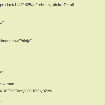
p/product/14421435/ja?ref=lsh_stickerDetail
ow"
kimanshow/?hl=ja"
！
6"
kiman
el/UCT9cFrlnfy1-XLf0Vuy0Zzw
ル！