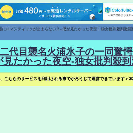
速報にロマンティックが止まらない？--僕が見たかった夜空！独女批判殺到激闘
！--二代目襲名火浦氷子の一同
見たかった夜空-独女批判殺到
、こちらのサービスを利用される事でかろうじて運営できています＞本