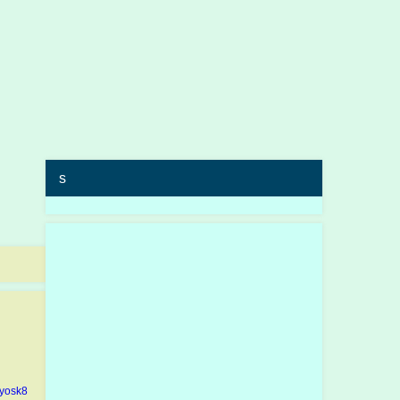
s
yosk8