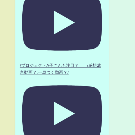
/プロジェクトA子さんも注目？ /感想戯
言動画？.一息つく動画？/