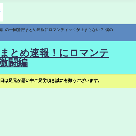
編--の一同驚愕まとめ速報にロマンティックが止まらない？-僕の
驚愕まとめ速報！にロマンテ
激闘編
日は足元が悪い中ご足労頂き誠に有難うございます。