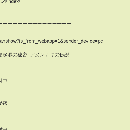
754/index/
ーーーーーーーーーーーーーーー
imanshow?is_from_webapp=1&sender_device=pc
起源の秘密: アヌンナキの伝説
付中！！
秘密
付中！！