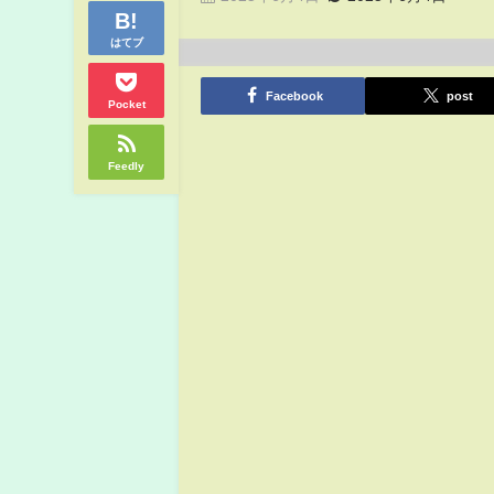
はてブ
Facebook
post
Pocket
Feedly