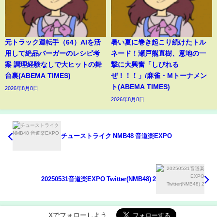
元トラック運転手（64）AIを活
暑い夏に巻き起こり続けたトル
用して絶品バーガーのレシピ考
ネード！瀬戸熊直樹、意地の一
案 調理経験なしで大ヒットの舞
撃に大興奮「しびれる
台裏(ABEMA TIMES)
ぜ！！！」/麻雀・Mトーナメン
ト(ABEMA TIMES)
2026年8月8日
2026年8月8日
チューストライク NMB48 音道楽EXPO
20250531音道楽EXPO Twitter(NMB48) 2
Xでフォローしよう