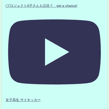
/プロジェクトA子さんも注目？ get a chance!
女子高生 サイキッカー