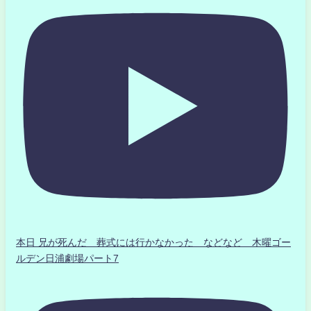
本日 兄が死んだ 葬式には行かなかった などなど 木曜ゴー
ルデン日浦劇場パート7