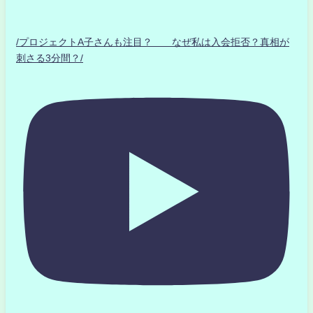
/プロジェクトA子さんも注目？ なぜ私は入会拒否？真相が
刺さる3分間？/