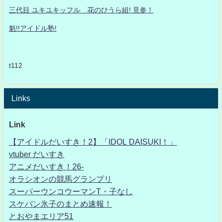
三代目 ユキユキッフル 花のひうら組! 見参！
魁!!アイドル塾!
t112
Links
Link
【アイドルだいすき！2】「IDOL DAISUKI！」
vtuber だいすき
アニメだいすき！26-
オラシオンの競馬グランプリ
スーパーウンコウーマンT・子なし
スケバン氷子のまとめ速報！
とおやまエリア51