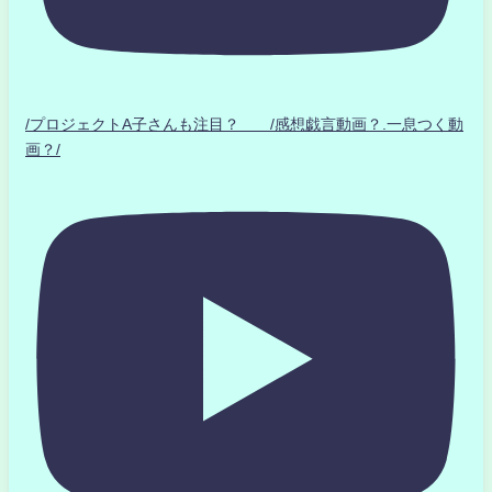
/プロジェクトA子さんも注目？ /感想戯言動画？.一息つく動
画？/