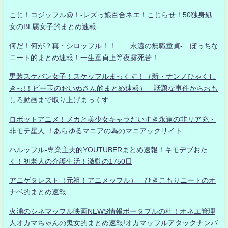
こじ！コジッフル@！-レズっ娘百合ネエ！こじらせ！50独身処
女のBL腐女子的まとめ速報-
何だ！何が？真・シロッフル！！ 永遠の無職童貞- ぼっちな
ニート的まとめ速報！一生童貞上等夜露死苦！
男装スケバン女子！スケッフルまっくす！（新・ナンノひゃくし
きっ!！ビー玉のおいぬさん的まとめ速報） 話題な事件からおも
しろ動画まで取り上げまっくす
ロボットアニメ！メカと美少女キャラだいすき永遠の非リア充・
非モテ星人 ！あらゆるマニアの為のマニアックサイト
ハルッフル-専業主夫的YOUTUBERまとめ速報！キモデブおた
く！初老人の介護生活！激動の1750日
アニゲタレスト（元祖！アニメッフル） ひきこもりニートのオ
ナベ的まとめ速報
火浦のシネマッフル映画NEWS情報ポータブルの杜！オネエ管理
人オカマちゃんの鬼女的まとめ速報!オカマッフルアタックナンバ