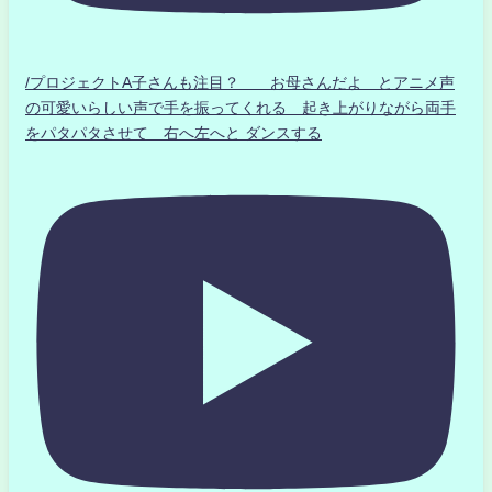
/プロジェクトA子さんも注目？ お母さんだよ とアニメ声
の可愛いらしい声で手を振ってくれる 起き上がりながら両手
をパタパタさせて 右へ左へと ダンスする