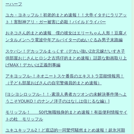
ーハーフ
ユカ・ヨネッフル！初老的まとめ速報！！大帝イタチにラリアッ
ト！害獣神アリ・ガー被害に必殺！パイルドライバー
おネコさん的まとめ速報 僕の彼女はエリーちゃん人形！豆腐メ
ンタルメンヘラ電波中年アルバイターのぬいぐるみ男子末路編
スケバン！デカッフルまっくす（デカい強い2次元嫁だいすき子
供部屋おじさんヒロシ之古惑仔的まとめ速報）話題な動画取り上
げMAX！デカいは正義刑事編
アキヨッフル-！ネオニートスケ番長のエキストラ芸能情報局！
（子ども部屋おばさんの自宅警備員的まとめ速報）
[ヨシヨシロッフル-！！-素浪人勇者カツオンの未解決事件簿へよ
うこそYOUKO！のナンノ洋子のはなしは信じるな編）]
モリッフル！ 50代無職独身的まとめ速報！有益便利情報サイ
トの杜 モリッフル
ユキユキッフル2！ど底辺的一同驚愕騒然まとめ速報！超氷河期