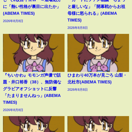
に「熱い性格が裏目に出たか」
と厳しいな」「開幕戦からお祖
(ABEMA TIMES)
母様に怒られる」(ABEMA
TIMES)
2026年8月8日
2026年8月8日
『ちいかわ』モモンガ声優で話
ひまわり40万本が見ごろ 山梨・
題・井口裕香（38）、無防備な
北杜市(ABEMA TIMES)
グラビアオフショットに反響
2026年8月8日
「たまりませんねっ」(ABEMA
TIMES)
2026年8月8日