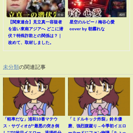
社会
感想
【関東連合】見立真一容疑者
星空のルビー / 梅谷心愛
を追い東南アジアへ どこに潜
cover by 朝霧れな
伏？特殊詐欺との関係は？｜
改めて、取材しました。
未分類
の関連記事
「軽率だな」浦和10番マテウ
「ミドルキック炸裂」鈴木優
ス・サヴィオが“最悪の突き倒
磨、強烈腹蹴り→今季初イエロ
し”で2枚目イエロー→退場処分
ーカードにファン物議「ちょっ