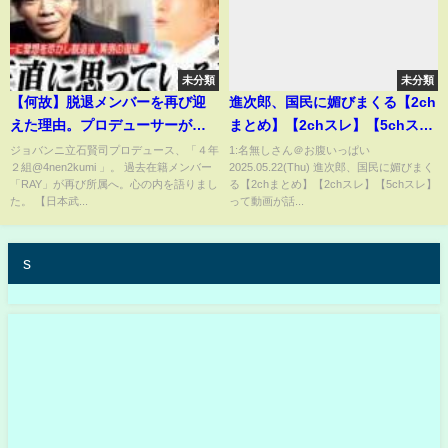
未分類
未分類
【何故】脱退メンバーを再び迎
進次郎、国民に媚びまくる【2ch
えた理由。プロデューサーが本
まとめ】【2chスレ】【5chス
音で語る。4年2組「RAY」の復
レ】
ジョバンニ立石賢司プロデュース、「４年
1:名無しさん＠お腹いっぱい
２組@4nen2kumi 」。 過去在籍メンバー
2025.05.22(Thu) 進次郎、国民に媚びまく
帰
「RAY」が再び所属へ。心の内を語りまし
る【2chまとめ】【2chスレ】【5chスレ】
た。 【日本武...
って動画が話...
s