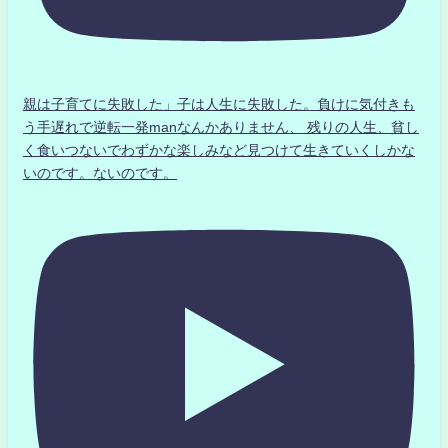
親は子育てに失敗した」子は人生に失敗した。負けに気付きも
う手遅れで逆転一発manなんかありません、 残りの人生、貧し
く食いつないでわずかな楽しみなど見つけて生きていくしかな
いのです。ないのです。