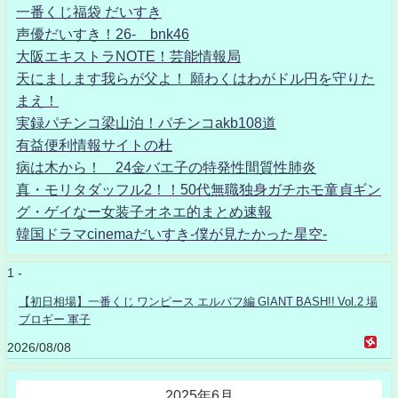
一番くじ福袋 だいすき
声優だいすき！26- bnk46
大阪エキストラNOTE！芸能情報局
天にまします我らが父よ！ 願わくはわがドル円を守りた
まえ！
実録パチンコ梁山泊！パチンコakb108道
有益便利情報サイトの杜
病は木から！ 24金バエ子の特発性間質性肺炎
真・モリタダッフル2！！50代無職独身ガチホモ童貞ギン
グ・ゲイなー女装子オネエ的まとめ速報
韓国ドラマcinemaだいすき-僕が見たかった星空-
1 -
【初日相場】一番くじ ワンピース エルバフ編 GIANT BASH!! Vol.2 場
ブロギー 軍子
2026/08/08
2025年6月