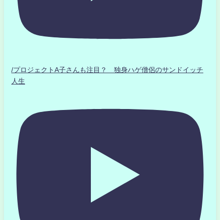
/プロジェクトA子さんも注目？ 独身ハゲ僧侶のサンドイッチ
人生