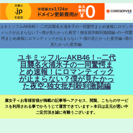
ユキミッフルAKB46！-二代目襲名火浦氷子の一同驚愕まとめ速報にロマンテ
ィックが止まらない？--僕が見たかった夜空！独女批判殺到激闘編--の一同驚
愕まとめ速報にロマンティックが止まらない？-僕の見たかった夜空編--僕の
見たかった星空編-
ユキミッフル--AKB46！--二代
目襲名火浦氷子の一同驚愕ま
とめ速報！にロマンティック
が止まらない？僕が見たかっ
た夜空-独女批判殺到激闘編
腐女子＜お客様皆様が掲載の記事等へアクセス、閲覧、こちらのサービ
スを利用される事でかろうじて運営できています＞本日は足元が悪い中
ご足労頂き誠に有難うございます。