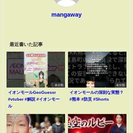
mangaway
最近書いた記事
未分類
未分類
イオンモールGeoGuessr
イオンモールの深刻な実態？
#vtuber #解説 #イオンモー
#熊本 #防災 #Shorts
ル