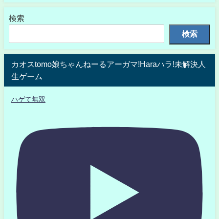
検索
検索
カオスtomo娘ちゃんねーるアーガマ!Haraハラ!未解決人
生ゲーム
ハゲて無双