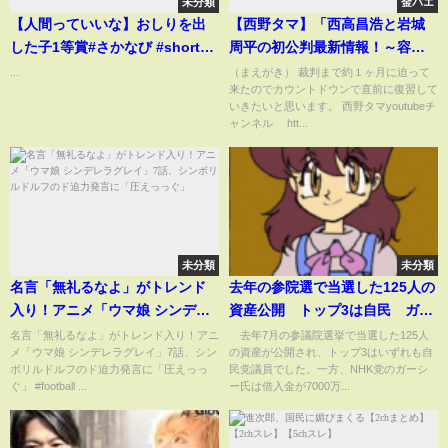
未分類
金バエ
【人間っていいな】おしりを出
【西野タマ】「西高昌浩と岩城
した子1等賞#さかなび #shorts
周平の初公判最新情報！～容疑
#short
者5名の内この2名が先に裁判員
...
（まえがき） 裁判まで約１ヶ月に迫って
来たのでカウントドウンで直前に復習して
裁判開始！～」2025/06/21号
いきたいと思います。 西野タマyoutubeチ
【多摩川唯我スーツケース事
ャンネル htt...
件】
未分類
未分類
名言「無礼るなよ」がトレンド
去年の参院選で当選した125人の
入り！アニメ「ウマ娘 シンデレ
資産公開 トップ3は自民 ガー
ラグレイ」7話、シンボリルドル
シー氏は借入金7000万円(2023年
名言「無礼るなよ」がトレンド入り！アニ
去年7月の参議院選挙で当選した125人
メ「ウマ娘 シンデレラグレイ」7話、シン
の資産が公開され、トップ3はいずれも自
フのド迫力発言に「圧えっっ
1月4日)
ボリルドルフのド迫力発言に「圧えっっ
民党議員でした。一方、NHK党のガーシ
ぐ」
ぐ」 #football ...
ー氏は借入金が7000万...