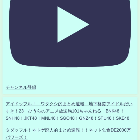
チャンネル登録
アイドッフル！ ワタクシ的まとめ速報 地下格闘アイドルだい
すき！23 ひうらのアニメ放送局101ちゃんねる BNK48 ！
SNH48！JKT48！MNL48！SGO48！GNZ48！STU48！SKE48
タダッフル！ネトゲ廃人的まとめ速報！！ネット乞食DE2000万
パワーズ！