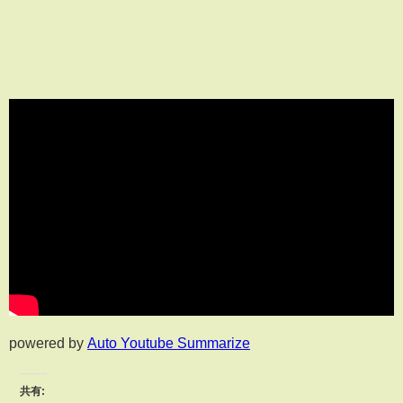
powered by
Auto Youtube Summarize
共有: