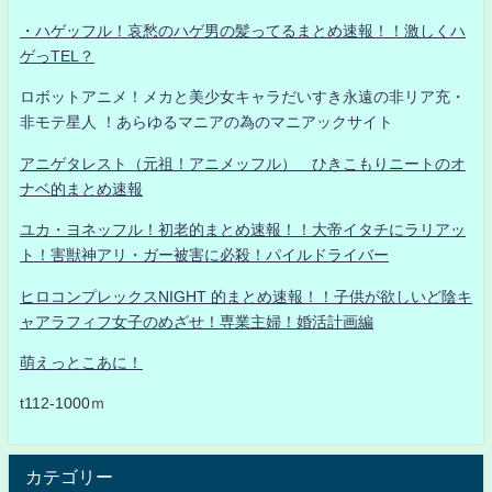
・ハゲッフル！哀愁のハゲ男の髪ってるまとめ速報！！激しくハ
ゲっTEL？
ロボットアニメ！メカと美少女キャラだいすき永遠の非リア充・
非モテ星人 ！あらゆるマニアの為のマニアックサイト
アニゲタレスト（元祖！アニメッフル） ひきこもりニートのオ
ナベ的まとめ速報
ユカ・ヨネッフル！初老的まとめ速報！！大帝イタチにラリアッ
ト！害獣神アリ・ガー被害に必殺！パイルドライバー
ヒロコンプレックスNIGHT 的まとめ速報！！子供が欲しいど陰キ
ャアラフィフ女子のめざせ！専業主婦！婚活計画編
萌えっとこあに！
t112-1000ｍ
カテゴリー