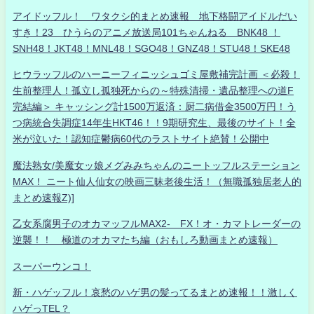
アイドッフル！ ワタクシ的まとめ速報 地下格闘アイドルだい
すき！23 ひうらのアニメ放送局101ちゃんねる BNK48 ！
SNH48！JKT48！MNL48！SGO48！GNZ48！STU48！SKE48
ヒウラッフルのハーニーフィニッシュゴミ屋敷補完計画 ＜必殺！
生前整理人！孤立し孤独死からの～特殊清掃・遺品整理への道F
完結編＞ キャッシング計1500万返済：厨二病借金3500万円！う
つ病統合失調症14年生HKT46！！9期研究生、最後のサイト！全
米が泣いた！認知症鬱病60代のラストサイト絶賛！公開中
魔法熟女/美魔女ッ娘メグみみちゃんのニートッフルステーション
MAX！ ニート仙人仙女の映画三昧老後生活！（無職孤独居老人的
まとめ速報Z)]
乙女系腐男子のオカマッフルMAX2- FX！オ・カマトレーダーの
逆襲！！ 極道のオカマたち編（おもしろ動画まとめ速報）
スーパーウンコ！
新・ハゲッフル！哀愁のハゲ男の髪ってるまとめ速報！！激しく
ハゲっTEL？