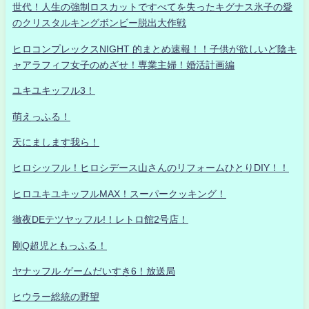
世代！人生の強制ロスカットですべてを失ったキグナス氷子の愛
のクリスタルキングボンビー脱出大作戦
ヒロコンプレックスNIGHT 的まとめ速報！！子供が欲しいど陰キ
ャアラフィフ女子のめざせ！専業主婦！婚活計画編
ユキユキッフル3！
萌えっふる！
天にまします我ら！
ヒロシッフル！ヒロシデース山さんのリフォームひとりDIY！！
ヒロユキユキッフルMAX！スーパークッキング！
徹夜DEテツヤッフル!！レトロ館2号店！
剛Q超児ともっふる！
ヤナッフル ゲームだいすき6！放送局
ヒウラー総統の野望