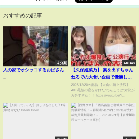
おすすめの記事
未分類
AKB48
人の家でオシッコするおばさん
【久保姫菜乃】 素を出すちゃん
ねるでの大食い企画で優勝した
...
件/ 衣装が入らない事件勃発！？
2025/12/20の配信 【大食い頂上決戦】
AKB最強の座をかけた"わんこそば"対決が
【AKB48】
ガチすぎた！！ https://youtu.be/Y...