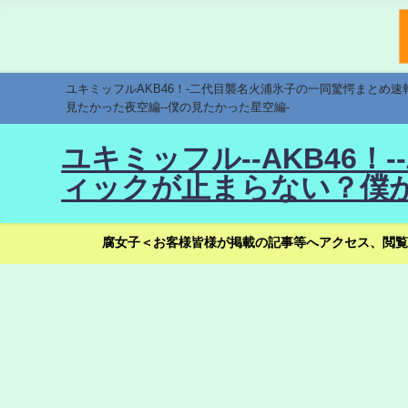
ユキミッフルAKB46！-二代目襲名火浦氷子の一同驚愕まとめ
見たかった夜空編--僕の見たかった星空編-
ユキミッフル--AKB46
ィックが止まらない？僕が
腐女子＜お客様皆様が掲載の記事等へアクセス、閲覧