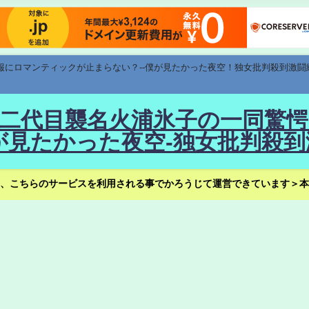
速報にロマンティックが止まらない？--僕が見たかった夜空！独女批判殺到激闘
！--二代目襲名火浦氷子の一同
見たかった夜空-独女批判殺到
、こちらのサービスを利用される事でかろうじて運営できています＞本