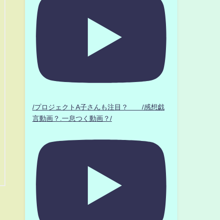
/プロジェクトA子さんも注目？ /感想戯
言動画？.一息つく動画？/