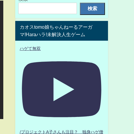
検索
カオスtomo娘ちゃんねーるアーガ
マ!Haraハラ!未解決人生ゲーム
ハゲて無双
/プロジェクトA子さんも注目？ 独身ハゲ僧