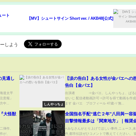
'シュート
【MV】シュートサイン Short ver. / AKB48[公式]
ローしよう
の見通し
【涙の告白】ある女性が金バエへの
告白【金バエ】
海道太平
出演者 ⇒金バエ、しんやっちょ、ぱる
注意報」
せいじ 配信者動画許可⇒許可を得て動画を作
中...
ます 金バエ プロフィール 47歳♂/ 無...
しんやっちょ
 『大怪獣
全国指名手配“逃亡２年”八田與一容
目撃情報最多は「関東地方」｜報奨金
万円｜あん時ニュース
二弾作、
⭐みなさんがとり上げてほしい事件,ニュース,
作が、
件,都市伝説ぜひコメントで教えてください。 