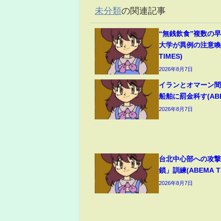
未分類
の関連記事
“無銭飲食”複数の
大学が異例の注意喚起
TIMES)
2026年8月7日
イランとオマーン間
船舶に罰金科す(ABEM
2026年8月7日
台北中心部への攻
鎖」訓練(ABEMA TI
2026年8月7日