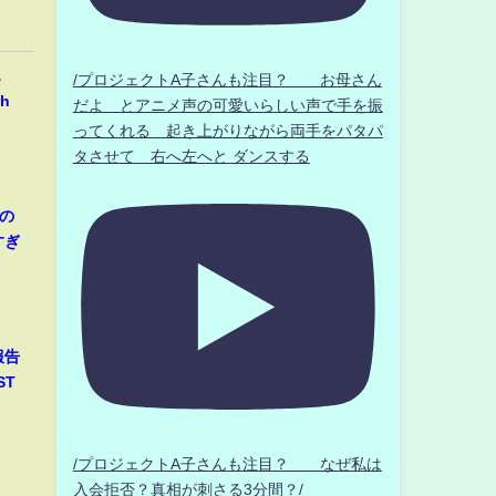
…
/プロジェクトA子さんも注目？ お母さん
h
だよ とアニメ声の可愛いらしい声で手を振
ってくれる 起き上がりながら両手をパタパ
タさせて 右へ左へと ダンスする
の
すぎ
報告
ST
/プロジェクトA子さんも注目？ なぜ私は
入会拒否？真相が刺さる3分間？/