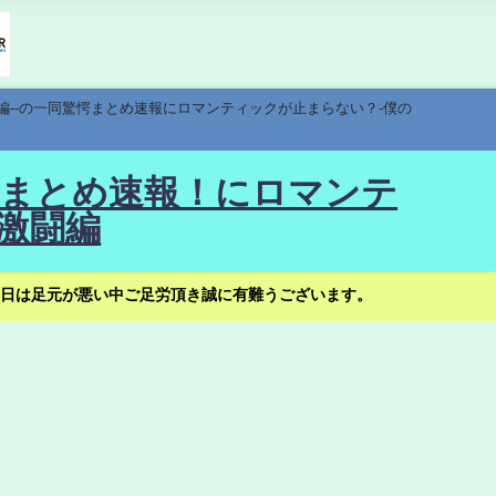
編--の一同驚愕まとめ速報にロマンティックが止まらない？-僕の
驚愕まとめ速報！にロマンテ
激闘編
日は足元が悪い中ご足労頂き誠に有難うございます。