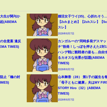
早大生が関与か
婚活女子ワイ(35)、心折れそう
(ABEMA
【2chまとめ】【2chスレ】【5c
スレ】
2026年8月7日
の合意案 違反
カンガルーの“同時多発デスマッ
A TIMES)
チ”勃発！しっぽを押さえた2対1
ハンデ戦に観戦者の姿も…自由
るカオスな光景が話題(ABEMA
TIMES)
2026年8月7日
撃阻止「橋の封
山本舞香（28） 第1子の誕生を
MES)
「母子ともに健康」夫はMY FIR
STORY Hiro（32）(ABEMA
TIMES)
2026年8月7日