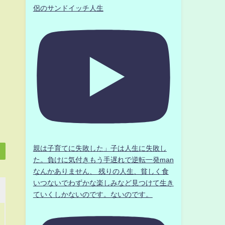
侶のサンドイッチ人生
親は子育てに失敗した」子は人生に失敗し
た。負けに気付きもう手遅れで逆転一発man
なんかありません、 残りの人生、貧しく食
いつないでわずかな楽しみなど見つけて生き
ていくしかないのです。ないのです。