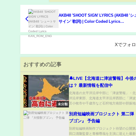
AKB48 'SHOOT SIGN' LYRICS (AKB48 
サイン' 歌詞) | Color Coded Lyrics
KAN_ROM_ENG
Xでフォ
おすすめの記事
🔔LIVE【北海道に津波警報】今後
は？ 最新情報を配信中
北海道の太平洋沿岸中部に「津波警報」・北
洋沿岸東部、北海道太平洋沿岸西部に「津波
苫小牧市や千歳市など石狩地方南部や胆振地方
未分類
別府短編映画プロジェクト 第二弾
ブゴン』 予告編
別府短編映画制作プロジェクト待望の公開第
田口清隆監督と青柳尊哉を主演に迎えた最新