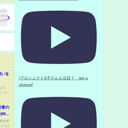
想いを
/プロジェクトA子さんも注目？ get a
chance!
ぱる、
成してい
疑者の
800
未解決事
皆さんの