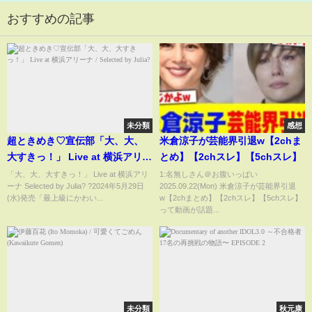
おすすめの記事
未分類
感想
超ときめき♡宣伝部「大、大、
米倉涼子が芸能界引退w【2chま
大すきっ！」 Live at 横浜アリー
とめ】【2chスレ】【5chスレ】
ナ / Selected by Julia?
「大、大、大すきっ！」 Live at 横浜アリ
1:名無しさん＠お腹いっぱい
ーナ Selected by Julia? ?2024年5月29日
2025.09.22(Mon) 米倉涼子が芸能界引退
(水)発売「最上級にかわい...
w【2chまとめ】【2chスレ】【5chスレ】
って動画が話題...
未分類
秋元康