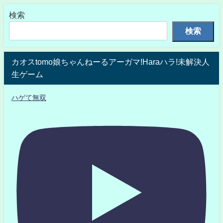
検索
検索
カオスtomo娘ちゃんねーるアーガマ!Haraハラ!未解決人
生ゲーム
ハゲて無双