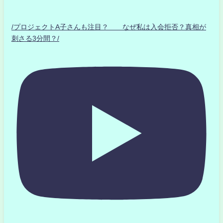
/プロジェクトA子さんも注目？ なぜ私は入会拒否？真相が
刺さる3分間？/