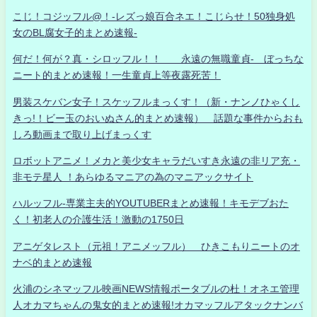
こじ！コジッフル@！-レズっ娘百合ネエ！こじらせ！50独身処
女のBL腐女子的まとめ速報-
何だ！何が？真・シロッフル！！ 永遠の無職童貞- ぼっちな
ニート的まとめ速報！一生童貞上等夜露死苦！
男装スケバン女子！スケッフルまっくす！（新・ナンノひゃくし
きっ!！ビー玉のおいぬさん的まとめ速報） 話題な事件からおも
しろ動画まで取り上げまっくす
ロボットアニメ！メカと美少女キャラだいすき永遠の非リア充・
非モテ星人 ！あらゆるマニアの為のマニアックサイト
ハルッフル-専業主夫的YOUTUBERまとめ速報！キモデブおた
く！初老人の介護生活！激動の1750日
アニゲタレスト（元祖！アニメッフル） ひきこもりニートのオ
ナベ的まとめ速報
火浦のシネマッフル映画NEWS情報ポータブルの杜！オネエ管理
人オカマちゃんの鬼女的まとめ速報!オカマッフルアタックナンバ