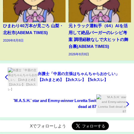
ひまわり40万本が見ごろ 山梨・
元トラック運転手（64）AIを活
北杜市(ABEMA TIMES)
用して絶品バーガーのレシピ考
案 調理経験なしで大ヒットの舞
2026年8月8日
台裏(ABEMA TIMES)
2026年8月8日
弁護士「中居の主張はちゃんちゃらおかしい」
【2chまとめ】【2chスレ】【5chスレ】
'M.A.S.H.' star and Emmy-winner Loretta Swit
dead at 87
Xでフォローしよう