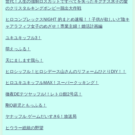
世代！人生の強制ロスカットですべてを失ったキグナス氷子の愛
のクリスタルキングボンビー脱出大作戦
ヒロコンプレックスNIGHT 的まとめ速報！！子供が欲しいど陰キ
ャアラフィフ女子のめざせ！専業主婦！婚活計画編
ユキユキッフル3！
萌えっふる！
天にまします我ら！
ヒロシッフル！ヒロシデース山さんのリフォームひとりDIY！！
ヒロユキユキッフルMAX！スーパークッキング！
徹夜DEテツヤッフル!！レトロ館2号店！
剛Q超児ともっふる！
ヤナッフル ゲームだいすき6！放送局
ヒウラー総統の野望