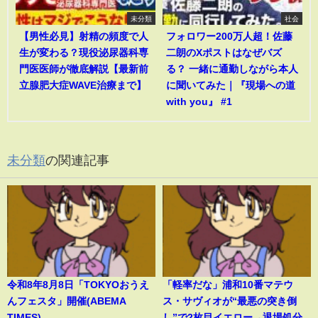
未分類
社会
【男性必見】射精の頻度で人
フォロワー200万人超！佐藤
生が変わる？現役泌尿器科専
二朗のXポストはなぜバズ
門医医師が徹底解説【最新前
る？ 一緒に通勤しながら本人
立腺肥大症WAVE治療まで】
に聞いてみた｜『現場への道
with you』 #1
未分類
の関連記事
令和8年8月8日「TOKYOおうえ
「軽率だな」浦和10番マテウ
んフェスタ」開催(ABEMA
ス・サヴィオが“最悪の突き倒
TIMES)
し”で2枚目イエロー→退場処分