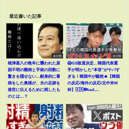
最近書いた記事
未分類
未分類
根津甚八の晩年に襲われた原
😱GS敗退決定…韓国代表選
因不明の難病と手術の回数に
手が明かした“本音”がヤバす
驚きを隠せない…献身的に看
ぎる！韓国中が騒然🔥【韓国
病をした奥様が、夫の足跡を
の反応/海外の反応/北中米W
後世に伝えるために残したも
杯】🇰🇷⚽bad,...
のとは…？