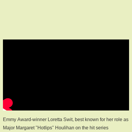
Emmy Award-winner Loretta Swit, best known for her role as
Major Margaret "Hotlips" Houlihan on the hit series