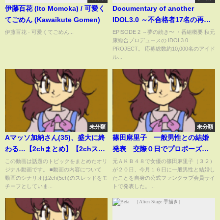
伊藤百花 (Ito Momoka) / 可愛く
Documentary of another
てごめん (Kawaikute Gomen)
IDOL3.0 ～不合格者17名の再挑
戦の物語〜 EPISODE 2
伊藤百花 - 可愛くてごめん...
EPISODE 2 ～夢の続き〜 ・番組概要 秋元
康総合プロデュースの IDOL3.0
PROJECT。 応募総数約10,000名のアイド
ル...
未分類
未分類
Aマッソ加納さん(35)、盛大に終
篠田麻里子 一般男性との結婚
わる…【2chまとめ】【2chス
発表 交際０日でプロポーズ
レ】【5chスレ】
「一生一緒にいたいと心から思
この動画は話題のトピックをまとめたオリ
元ＡＫＢ４８で女優の篠田麻里子（３２）
ジナル動画です。 ■動画の内容について
が２０日、今月１６日に一般男性と結婚し
えた」
動画のシナリオは2ch(5ch)のスレッドをモ
たことを自身の公式ファンクラブ会員サイ
チーフとしていま...
トで発表した。...