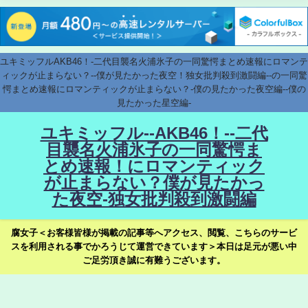
ユキミッフルAKB46！-二代目襲名火浦氷子の一同驚愕まとめ速報にロマンテ
ィックが止まらない？--僕が見たかった夜空！独女批判殺到激闘編--の一同驚
愕まとめ速報にロマンティックが止まらない？-僕の見たかった夜空編--僕の
見たかった星空編-
ユキミッフル--AKB46！--二代
目襲名火浦氷子の一同驚愕ま
とめ速報！にロマンティック
が止まらない？僕が見たかっ
た夜空-独女批判殺到激闘編
腐女子＜お客様皆様が掲載の記事等へアクセス、閲覧、こちらのサービ
スを利用される事でかろうじて運営できています＞本日は足元が悪い中
ご足労頂き誠に有難うございます。