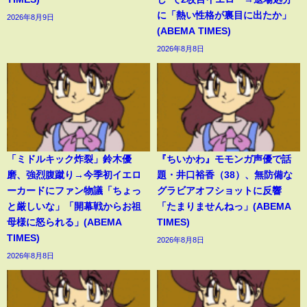
に「熱い性格が裏目に出たか」
2026年8月9日
(ABEMA TIMES)
2026年8月8日
「ミドルキック炸裂」鈴木優
『ちいかわ』モモンガ声優で話
磨、強烈腹蹴り→今季初イエロ
題・井口裕香（38）、無防備な
ーカードにファン物議「ちょっ
グラビアオフショットに反響
と厳しいな」「開幕戦からお祖
「たまりませんねっ」(ABEMA
母様に怒られる」(ABEMA
TIMES)
TIMES)
2026年8月8日
2026年8月8日