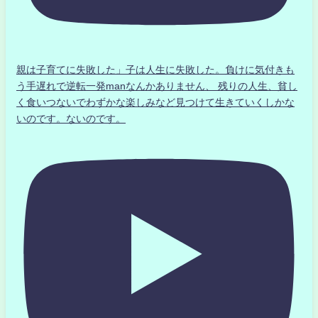
親は子育てに失敗した」子は人生に失敗した。負けに気付きも
う手遅れで逆転一発manなんかありません、 残りの人生、貧し
く食いつないでわずかな楽しみなど見つけて生きていくしかな
いのです。ないのです。