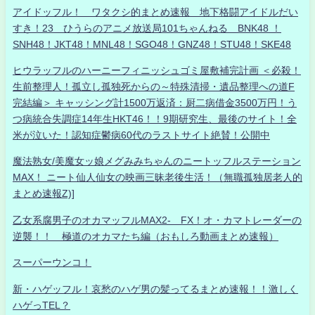
アイドッフル！ ワタクシ的まとめ速報 地下格闘アイドルだい
すき！23 ひうらのアニメ放送局101ちゃんねる BNK48 ！
SNH48！JKT48！MNL48！SGO48！GNZ48！STU48！SKE48
ヒウラッフルのハーニーフィニッシュゴミ屋敷補完計画 ＜必殺！
生前整理人！孤立し孤独死からの～特殊清掃・遺品整理への道F
完結編＞ キャッシング計1500万返済：厨二病借金3500万円！う
つ病統合失調症14年生HKT46！！9期研究生、最後のサイト！全
米が泣いた！認知症鬱病60代のラストサイト絶賛！公開中
魔法熟女/美魔女ッ娘メグみみちゃんのニートッフルステーション
MAX！ ニート仙人仙女の映画三昧老後生活！（無職孤独居老人的
まとめ速報Z)]
乙女系腐男子のオカマッフルMAX2- FX！オ・カマトレーダーの
逆襲！！ 極道のオカマたち編（おもしろ動画まとめ速報）
スーパーウンコ！
新・ハゲッフル！哀愁のハゲ男の髪ってるまとめ速報！！激しく
ハゲっTEL？