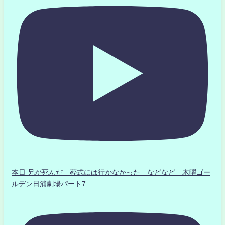
本日 兄が死んだ 葬式には行かなかった などなど 木曜ゴー
ルデン日浦劇場パート7