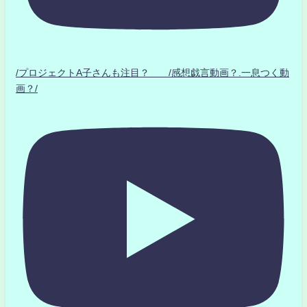
/プロジェクトA子さんも注目？ /感想戯言動画？.一息つく動
画？/