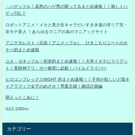
・ハゲッフル！哀愁のハゲ男の髪ってるまとめ速報！！激しくハ
ゲっTEL？
ロボットアニメ！メカと美少女キャラだいすき永遠の非リア充・
非モテ星人 ！あらゆるマニアの為のマニアックサイト
アニゲタレスト（元祖！アニメッフル） ひきこもりニートのオ
ナベ的まとめ速報
ユカ・ヨネッフル！初老的まとめ速報！！大帝イタチにラリアッ
ト！害獣神アリ・ガー被害に必殺！パイルドライバー
ヒロコンプレックスNIGHT 的まとめ速報！！子供が欲しいど陰キ
ャアラフィフ女子のめざせ！専業主婦！婚活計画編
萌えっとこあに！
t112-1000ｍ
カテゴリー