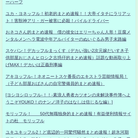
ーハーフ
ユカ・ヨネッフル！初老的まとめ速報！！大帝イタチにラリアッ
ト！害獣神アリ・ガー被害に必殺！パイルドライバー
おネコさん的まとめ速報 僕の彼女はエリーちゃん人形！豆腐メ
ンタルメンヘラ電波中年アルバイターのぬいぐるみ男子末路編
スケバン！デカッフルまっくす（デカい強い2次元嫁だいすき子
供部屋おじさんヒロシ之古惑仔的まとめ速報）話題な動画取り上
げMAX！デカいは正義刑事編
アキヨッフル-！ネオニートスケ番長のエキストラ芸能情報局！
（子ども部屋おばさんの自宅警備員的まとめ速報）
[ヨシヨシロッフル-！！-素浪人勇者カツオンの未解決事件簿へよ
うこそYOUKO！のナンノ洋子のはなしは信じるな編）]
モリッフル！ 50代無職独身的まとめ速報！有益便利情報サイ
トの杜 モリッフル
ユキユキッフル2！ど底辺的一同驚愕騒然まとめ速報！超氷河期