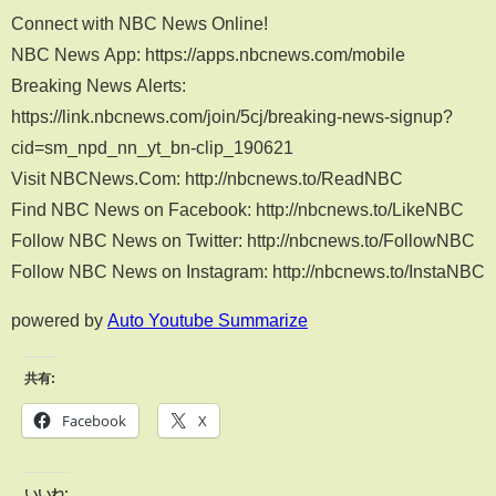
Connect with NBC News Online!
NBC News App: https://apps.nbcnews.com/mobile
Breaking News Alerts:
https://link.nbcnews.com/join/5cj/breaking-news-signup?
cid=sm_npd_nn_yt_bn-clip_190621
Visit NBCNews.Com: http://nbcnews.to/ReadNBC
Find NBC News on Facebook: http://nbcnews.to/LikeNBC
Follow NBC News on Twitter: http://nbcnews.to/FollowNBC
Follow NBC News on Instagram: http://nbcnews.to/InstaNBC
powered by
Auto Youtube Summarize
共有:
Facebook
X
いいね: