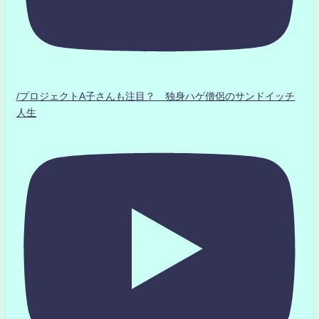
/プロジェクトA子さんも注目？ 独身ハゲ僧侶のサンドイッチ
人生