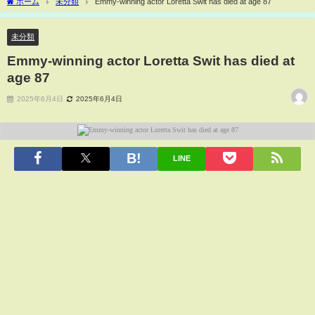
ホーム
未分類
Emmy-winning actor Loretta Swit has died at age 87
未分類
Emmy-winning actor Loretta Swit has died at
age 87
2025年6月4日
2025年6月4日
LINE