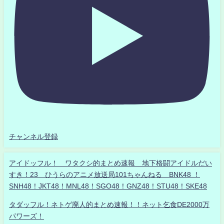
チャンネル登録
アイドッフル！ ワタクシ的まとめ速報 地下格闘アイドルだい
すき！23 ひうらのアニメ放送局101ちゃんねる BNK48 ！
SNH48！JKT48！MNL48！SGO48！GNZ48！STU48！SKE48
タダッフル！ネトゲ廃人的まとめ速報！！ネット乞食DE2000万
パワーズ！