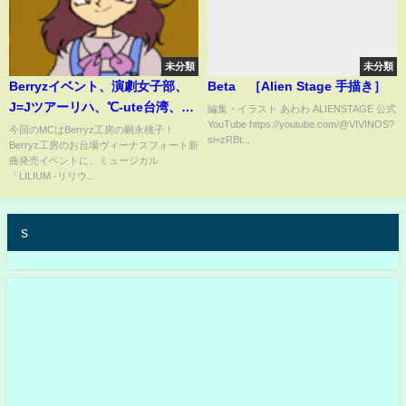
未分類
未分類
Berryzイベント、演劇女子部、
Beta ［Alien Stage 手描き］
J=Jツアーリハ、℃-ute台湾、
編集・イラスト あわわ ALIENSTAGE 公式
YouTube https://youtube.com/@VIVINOS?
Weekly Smile MC:嗣永桃子【ハ
今回のMCはBerryz工房の嗣永桃子！
si=zRBt...
Berryz工房のお台場ヴィーナスフォート新
ロ！ステ#71】
曲発売イベントに、ミュージカル
「LILIUM -リリウ...
s