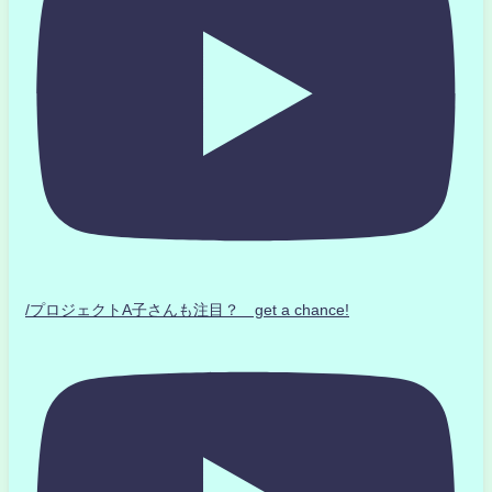
/プロジェクトA子さんも注目？ get a chance!