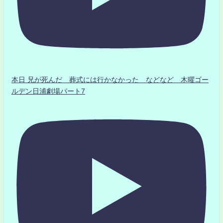
本日 兄が死んだ 葬式には行かなかった などなど 木曜ゴー
ルデン日浦劇場パート7