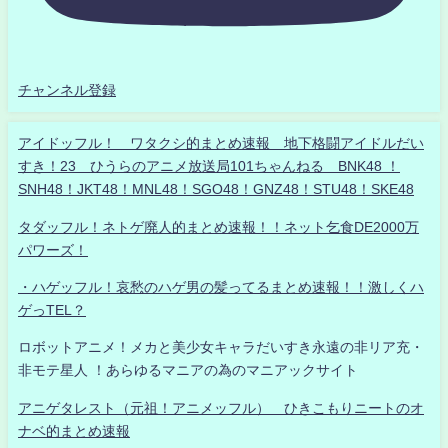
チャンネル登録
アイドッフル！ ワタクシ的まとめ速報 地下格闘アイドルだい
すき！23 ひうらのアニメ放送局101ちゃんねる BNK48 ！
SNH48！JKT48！MNL48！SGO48！GNZ48！STU48！SKE48
タダッフル！ネトゲ廃人的まとめ速報！！ネット乞食DE2000万
パワーズ！
・ハゲッフル！哀愁のハゲ男の髪ってるまとめ速報！！激しくハ
ゲっTEL？
ロボットアニメ！メカと美少女キャラだいすき永遠の非リア充・
非モテ星人 ！あらゆるマニアの為のマニアックサイト
アニゲタレスト（元祖！アニメッフル） ひきこもりニートのオ
ナベ的まとめ速報