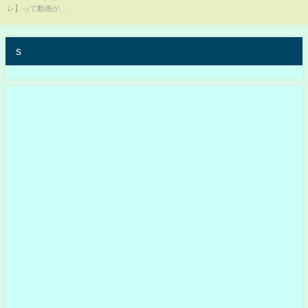
とを証明してやる』-6.4後楽園大
レ】って動画が...
会-【STARDOM】
s