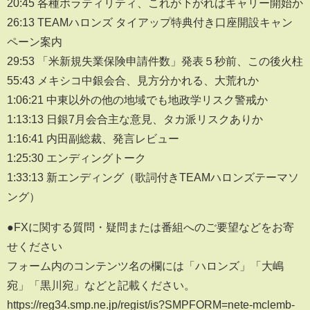
20:45 各種ボラティリティ、これが下がればキャリー開始か
26:13 TEAMハロンズ タイアップ特典付き口座開設キャン
ペーン案内
29:53 「米新規失業保険申請件数」発表５秒前、この後火柱
55:43 メキシコ中銀会合、見方分かれる、大荒れか
1:06:21 中東以外の他の地域でも地政学リスク警戒か
1:13:13 日銀7月会合主な意見、タカ派リスクありか
1:16:41 内田副総裁、発言レビュー
1:25:30 エンディングトーク
1:33:13 新エンディング（歌詞付きTEAMハロンズテーマソ
ング）
●FXに関する質問・疑問または番組へのご要望などをお寄
せください
フォーム内のコンテンツ名の欄には「ハロンズ」「大嶋
宛」「黒川宛」などと記載ください。
https://reg34.smp.ne.jp/regist/is?SMPFORM=nete-mclemb-