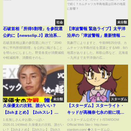
社会
未分類
石破首相「所得5割増」を参院選
【津波警報 緊急ライブ】太平洋
公約に【newsclip.J】政治系切
沿岸の「津波警報」最新情報 各
り抜きチャンネル #shorts
地で津波観測 １．３ｍ観測の
石破茂首相は夏の参院選に向けて「2040
気象庁によりますと、午前8時25分頃、カ
年に平均所得5割増」を公約に掲げること
ムチャツカ半島付近を震源とするM8．8の
ところも 発表から８時間超…
を明らかにしました。野党各党が消費減税
地震がありました。和歌山県など、北海道
いつまで続く？カムチャツカ半
や軽減税率、消費税そのも...
～九州まで太平洋側の広...
島地震は日本の地震に影響？
未分類
スターダム
久保優太の次戦、誰がいい？
【スターダム】スターライト・
【2chまとめ】【2chスレ】
キッドが高橋奈七永の前に現れ
【5chスレ】
る！『全女魂も持ってるこの私
1:名無しさん＠お腹いっぱい
☆スターダム公式サイト/STARDOM
2026.01.14(Wed) 久保優太の次戦、誰がい
Official Web Site☆ http://wwr-
のプロレスで飲み込めるってこ
い？【2chまとめ】【2chスレ】【5chス
stardom.com/ ◆スターダム公...