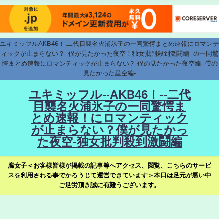
ユキミッフルAKB46！-二代目襲名火浦氷子の一同驚愕まとめ速報にロマンテ
ィックが止まらない？--僕が見たかった夜空！独女批判殺到激闘編--の一同驚
愕まとめ速報にロマンティックが止まらない？-僕の見たかった夜空編--僕の
見たかった星空編-
ユキミッフル--AKB46！--二代
目襲名火浦氷子の一同驚愕ま
とめ速報！にロマンティック
が止まらない？僕が見たかっ
た夜空-独女批判殺到激闘編
腐女子＜お客様皆様が掲載の記事等へアクセス、閲覧、こちらのサービ
スを利用される事でかろうじて運営できています＞本日は足元が悪い中
ご足労頂き誠に有難うございます。