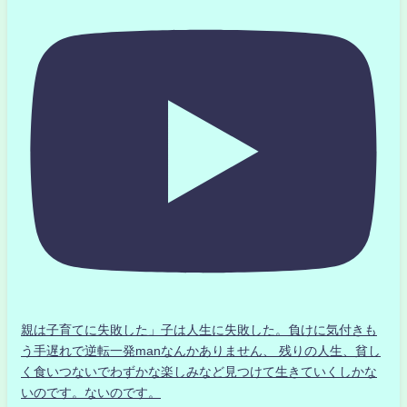
親は子育てに失敗した」子は人生に失敗した。負けに気付きも
う手遅れで逆転一発manなんかありません、 残りの人生、貧し
く食いつないでわずかな楽しみなど見つけて生きていくしかな
いのです。ないのです。