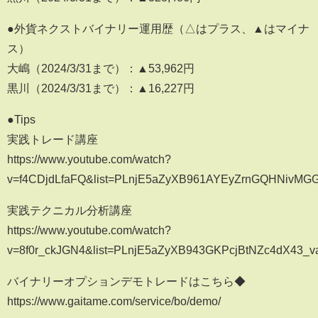
●外貨ネクストバイナリー運用歴（△はプラス、▲はマイナ
ス）
大嶋（2024/3/31まで）：▲53,962円
黒川（2024/3/31まで）：▲16,227円
●Tips
実践トレード講座
https://www.youtube.com/watch?
v=f4CDjdLfaFQ&list=PLnjE5aZyXB961AYEyZrnGQHNivMG
実践テクニカル分析講座
https://www.youtube.com/watch?
v=8f0r_ckJGN4&list=PLnjE5aZyXB943GKPcjBtNZc4dX43_v
バイナリーオプションデモトレードはこちら◆
https://www.gaitame.com/service/bo/demo/