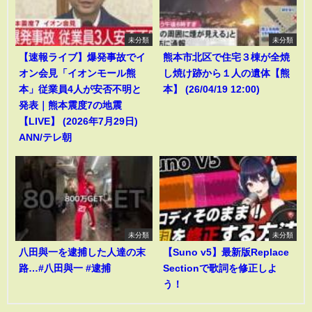
未分類
未分類
【速報ライブ】爆発事故でイ
熊本市北区で住宅３棟が全焼
オン会見「イオンモール熊
し焼け跡から１人の遺体【熊
本」従業員4人が安否不明と
本】 (26/04/19 12:00)
発表｜熊本震度7の地震
【LIVE】 (2026年7月29日)
ANN/テレ朝
未分類
未分類
八田與一を逮捕した人達の末
【Suno v5】最新版Replace
路…#八田與一 #逮捕
Sectionで歌詞を修正しよ
う！