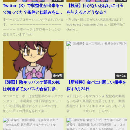
Twitter（X）で収益化が出来るっ
【検証】目がないおばけに目玉
て知ってた？条件と仕組みを1分
を与えるとどうなる？
で解説【ポイ活】 #shorts
本ページはプロモーションが含まれていま
- Profile - 眼に目がない承認欲求おばけ I
す。 ーーーーーーーーーーーーーーーー
love eyes, Japanese ghosts. - 出演作品 /
ーーーー ※本ページはプロモーションが
Game ...
含まれています Twitt...
未分類
金バエ
【漫画】陰キャバスケ部員の俺
【新相棒】金バエ!!新しい相棒を
は弱過ぎて女バスの合宿に参加
探す9月24日
させられ、特別メニューで練習
マニマニピーポーは空想世界のギャグファ
★日刊ふわっちマガジン★ 配信者の動画
ンタジー、 非現実的で非日常的なストー
をいち早く高画質でお届けします。 動画
したらダウンした…俺のブリー
リーの漫画を配信するチャンネルです。
配信サイト⇒ツイキャス＆ふわっち 出演
フの隙間から血が溢れだし女バ
忙しい日々の日常を忘れて楽...
者 ⇒金バエ、しんや...
スのメンバーが手当してくれる
事になり・・・