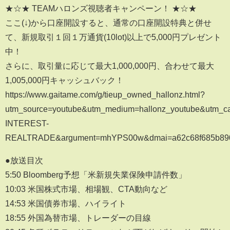
★☆★ TEAMハロンズ視聴者キャンペーン！ ★☆★
ここ(↓)から口座開設すると、通常の口座開設特典と併せ
て、新規取引１回１万通貨(10lot)以上で5,000円プレゼント
中！
さらに、取引量に応じて最大1,000,000円、合わせて最大
1,005,000円キャッシュバック！
https://www.gaitame.com/g/tieup_owned_hallonz.html?
utm_source=youtube&utm_medium=hallonz_youtube&utm
INTEREST-
REALTRADE&argument=mhYPS00w&dmai=a62c68f685b89
●放送目次
5:50 Bloomberg予想「米新規失業保険申請件数」
10:03 米国株式市場、相場観、CTA動向など
14:53 米国債券市場、ハイライト
18:55 外国為替市場、トレーダーの目線