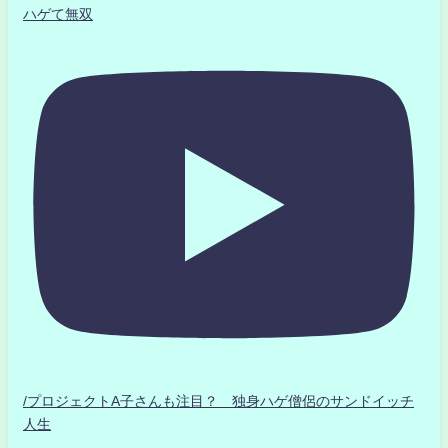
ハゲて無双
/プロジェクトA子さんも注目？ 独身ハゲ僧侶のサンドイッチ
人生