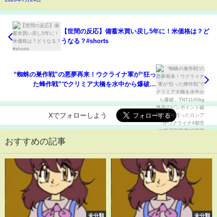
【世間の反応】備蓄米買い戻し5年に！米価格は？ど
うなる？#shorts
“蜘蛛の巣作戦”の悪夢再来！ウクライナ軍が“狂っ
た蜂作戦”でクリミア大橋を水中から爆破、
TNT1100kg爆薬でピンポイント破壊！怒り狂ったロ
シアがウクライナ4都市に“無差別空爆”で報復開
始！
Xでフォローしよう
おすすめの記事
未分類
未分類