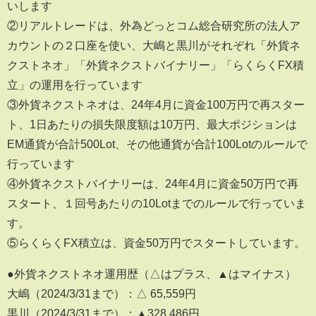
いします
②リアルトレードは、外為どっとコム総合研究所の法人ア
カウントの２口座を使い、大嶋と黒川がそれぞれ「外貨ネ
クストネオ」「外貨ネクストバイナリー」「らくらくFX積
立」の運用を行っています
③外貨ネクストネオは、24年4月に資金100万円で再スター
ト、1日あたりの損失限度額は10万円、最大ポジションは
EM通貨が合計500Lot、その他通貨が合計100Lotのルールで
行っています
④外貨ネクストバイナリーは、24年4月に資金50万円で再
スタート、１回号あたりの10Lotまでのルールで行っていま
す。
⑤らくらくFX積立は、資金50万円でスタートしています。
●外貨ネクストネオ運用歴（△はプラス、▲はマイナス）
大嶋（2024/3/31まで）：△ 65,559円
黒川（2024/3/31まで）：▲328,486円