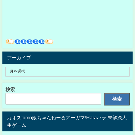
アーカイブ
検索
検索
カオスtomo娘ちゃんねーるアーガマ!Haraハラ!未解決人
生ゲーム