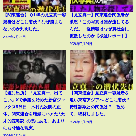
【関東連合】IQ145の見立真一容
【見立真一】関東連合関係者が
疑者はどこに潜伏？なぜ捕まら
憤怒「この写真は誰が流してる
ないのか判明した。
んだ」 怪情報はなぜ裏社会に
拡散したのか【検証レポート】
2026年7月24日
2026年7月24日
【遂に出所】「見立真一、出て
【関東連合】見立真一容疑者を
こい」Xで暴露を始めた新宿ジャ
追い東南アジアへ どこに潜伏？
ックス5代目・木村孔次朗の正
特殊詐欺との関係は？｜改め
体。関東連合を壊滅にハメた“天
て、取材しました。
才的謀略説”の裏にある、あまり
2026年7月24日
にも冷酷な現実。
2026年7月24日