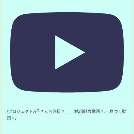
/プロジェクトA子さんも注目？ /感想戯言動画？.一息つく動
画？/