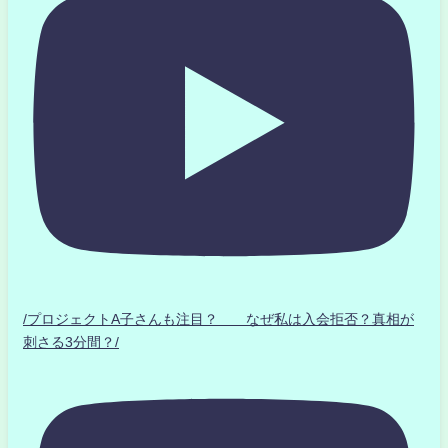
/プロジェクトA子さんも注目？ なぜ私は入会拒否？真相が
刺さる3分間？/