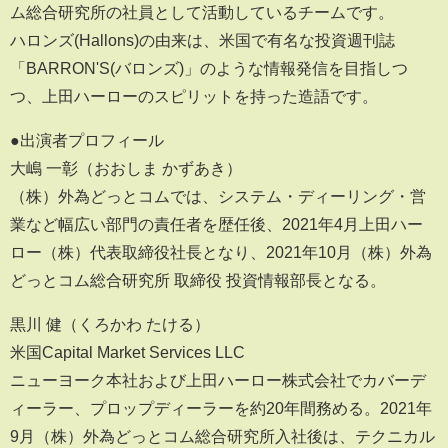
ム総合研究所の社員として活動しているチームです。
ハロンズ(Hallons)の由来は、米国で有名な投資週刊誌
「BARRON'S(バロンズ)」のような情報発信を目指しつ
つ、上田ハーローのスピリットを持った造語です。
●出演者プロフィール
大嶋 一彰（おおしま かずあき）
（株）外為どっとコムでは、システム・ディーリング・営
業など幅広い部門の責任者を歴任後、2021年4月上田ハー
ロー（株）代表取締役社長となり、2021年10月（株）外為
どっとコム総合研究所 取締役 投資情報部長となる。
黒川 健（くろかわ たける）
米国Capital Market Services LLC
ニューヨーク本社および上田ハーロー株式会社でカバーデ
ィーラー、プロップディーラーを約20年間務める。2021年
9月（株）外為どっとコム総合研究所入社後は、テクニカル