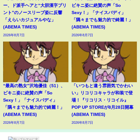
ー、ド派手ヘアと“大胆漢字プリ
ビキニ姿に絶賛の声「So
ント”のノースリーブ姿に反響
Sexy！」「ナイスバディ」
「えらいカジュアルやな」
「隅々までも魅力的で綺麗！」
(ABEMA TIMES)
(ABEMA TIMES)
2026年8月7日
2026年8月7日
“最高の熟女”沢地優佳（51）、
「いつもと違う雰囲気でかわい
ビキニ姿に絶賛の声「So
い」リコリコキャラが和装で登
Sexy！」「ナイスバディ」
場！『リコリス・リコイル』
「隅々までも魅力的で綺麗！」
POP UP STOREが8月28日開幕
(ABEMA TIMES)
(ABEMA TIMES)
2026年8月7日
2026年8月7日