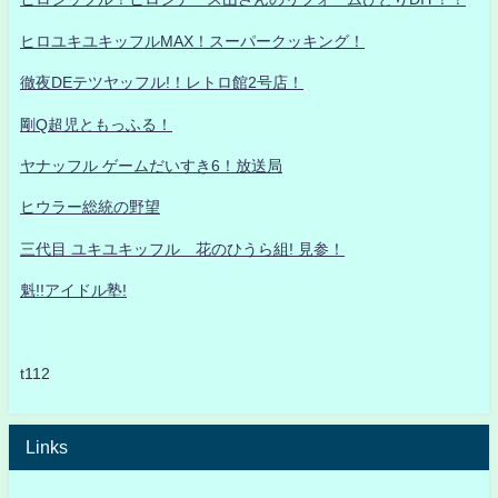
ヒロユキユキッフルMAX！スーパークッキング！
徹夜DEテツヤッフル!！レトロ館2号店！
剛Q超児ともっふる！
ヤナッフル ゲームだいすき6！放送局
ヒウラー総統の野望
三代目 ユキユキッフル 花のひうら組! 見参！
魁!!アイドル塾!
t112
Links