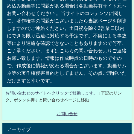
め込み動画等に問題がある場合は各動画共有サイト元へ
お問い合わせください 。当サイトのコンテンツに関し
て、著作権等の問題がございましたら当該ページを削除
しますのでご連絡ください。土日祝を除く3営業日以内
にできる限り迅速に対応する予定です。不慮による事故
等により連絡を確認できないこともありますので何卒、
ご了承ください。まずはこちらの問い合わせよりご連絡
お願い致します。情報は作成時点の日時のものですの
で、作成後に情報が変わる場合がございます。動画サム
ネ等の著作権侵害目的としてません。その点ご理解いた
だけますと幸いです。
お問い合わせのサイトへクリックで移動します。
↓下記のリン
ク、ボタンを押すと問い合わせページに移動
お問い合せ
アーカイブ