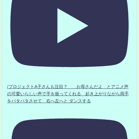
/プロジェクトA子さんも注目？ お母さんだよ とアニメ声
の可愛いらしい声で手を振ってくれる 起き上がりながら両手
をパタパタさせて 右へ左へと ダンスする