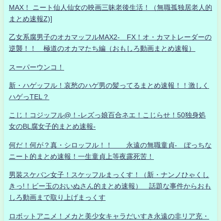
MAX！ ニート仙人仙女の映画三昧老後生活！（無職孤独居老人的
まとめ速報Z)]
乙女系腐男子のオカマッフルMAX2- FX！オ・カマトレーダーの
逆襲！！ 極道のオカマたち編（おもしろ動画まとめ速報）
スーパーウンコ！
新・ハゲッフル！哀愁のハゲ男の髪ってるまとめ速報！！激しく
ハゲっTEL？
こじ！コジッフル@！-レズっ娘百合ネエ！こじらせ！50独身処
女のBL腐女子的まとめ速報-
何だ！何が？真・シロッフル！！ 永遠の無職童貞- ぼっちな
ニート的まとめ速報！一生童貞上等夜露死苦！
男装スケバン女子！スケッフルまっくす！（新・ナンノひゃくし
きっ!！ビー玉のおいぬさん的まとめ速報） 話題な事件からおも
しろ動画まで取り上げまっくす
ロボットアニメ！メカと美少女キャラだいすき永遠の非リア充・