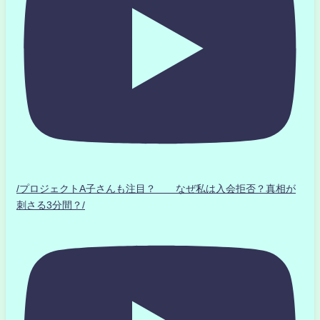
/プロジェクトA子さんも注目？ なぜ私は入会拒否？真相が
刺さる3分間？/