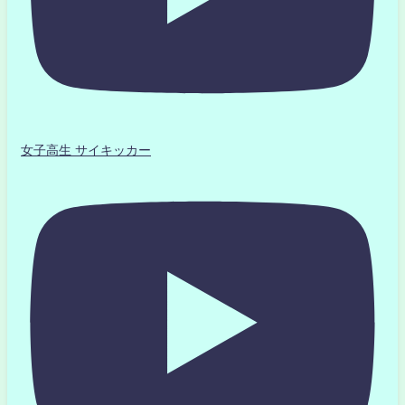
女子高生 サイキッカー