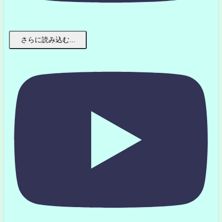
さらに読み込む...