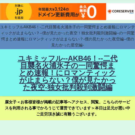
ユキミッフルAKB46！-二代目襲名火浦氷子の一同驚愕まとめ速報にロマンテ
ィックが止まらない？--僕が見たかった夜空！独女批判殺到激闘編--の一同驚
愕まとめ速報にロマンティックが止まらない？-僕の見たかった夜空編--僕の
見たかった星空編-
ユキミッフル--AKB46！--二代
目襲名火浦氷子の一同驚愕ま
とめ速報！にロマンティック
が止まらない？僕が見たかっ
た夜空-独女批判殺到激闘編
腐女子＜お客様皆様が掲載の記事等へアクセス、閲覧、こちらのサービ
スを利用される事でかろうじて運営できています＞本日は足元が悪い中
ご足労頂き誠に有難うございます。