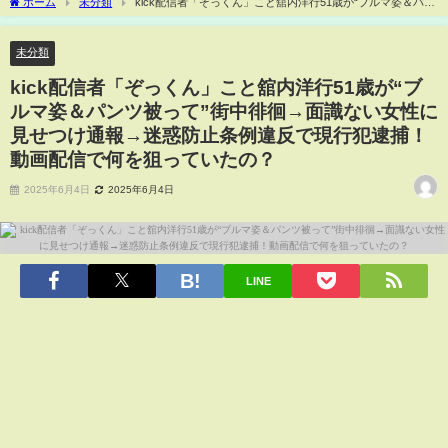
ホーム
未分類
kick配信者「ぞっくん」こと舘内洋行51歳が“ブルマ姿＆パン
ツ被って”街中徘徊→面識ない女性に見せつけ通報→迷惑防止条例違反で現行犯逮捕！
動画配信で何を狙っていたの？
未分類
kick配信者「ぞっくん」こと舘内洋行51歳が“ブ
ルマ姿＆パンツ被って”街中徘徊→面識ない女性に
見せつけ通報→迷惑防止条例違反で現行犯逮捕！
動画配信で何を狙っていたの？
2025年6月4日
2025年6月4日
LINE