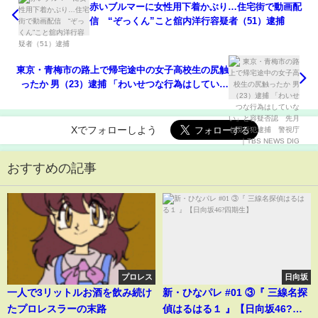
赤いブルマーに女性用下着かぶり…住宅街で動画配
信 “ぞっくん”こと舘内洋行容疑者（51）逮捕
東京・青梅市の路上で帰宅途中の女子高校生の尻触
ったか 男（23）逮捕 「わいせつな行為はしていな
い」と容疑否認 先月も現行犯逮捕 警視庁｜
TBS NEWS DIG
Xでフォローしよう
おすすめの記事
プロレス
日向坂
一人で3リットルお酒を飲み続け
新・ひなパレ #01 ③『 三線名探
たプロレスラーの末路
偵はるはる１ 』【日向坂46?四