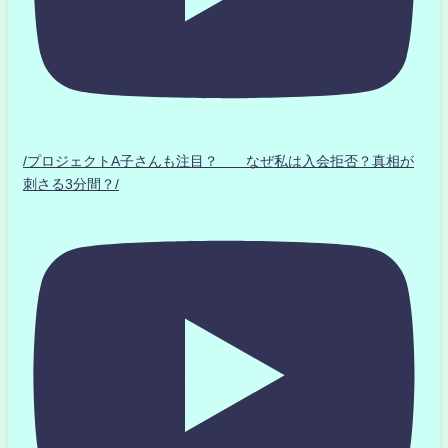
/プロジェクトA子さんも注目？ なぜ私は入会拒否？真相が
刺さる3分間？/