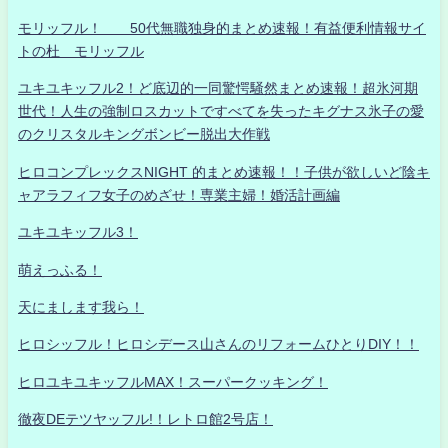
モリッフル！ 50代無職独身的まとめ速報！有益便利情報サイ
トの杜 モリッフル
ユキユキッフル2！ど底辺的一同驚愕騒然まとめ速報！超氷河期
世代！人生の強制ロスカットですべてを失ったキグナス氷子の愛
のクリスタルキングボンビー脱出大作戦
ヒロコンプレックスNIGHT 的まとめ速報！！子供が欲しいど陰キ
ャアラフィフ女子のめざせ！専業主婦！婚活計画編
ユキユキッフル3！
萌えっふる！
天にまします我ら！
ヒロシッフル！ヒロシデース山さんのリフォームひとりDIY！！
ヒロユキユキッフルMAX！スーパークッキング！
徹夜DEテツヤッフル!！レトロ館2号店！