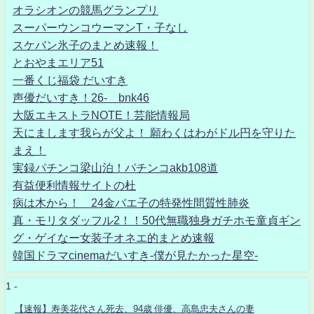
オラシオンの競馬グランプリ
スーパーウンコウーマンT・子なし
スケバン氷子のまとめ速報！
とおやまエリア51
一番くじ福袋 だいすき
声優だいすき！26- bnk46
大阪エキストラNOTE！芸能情報局
天にまします我らが父よ！ 願わくはわがドル円を守りた
まえ！
実録パチンコ梁山泊！パチンコakb108道
有益便利情報サイトの杜
病は木から！ 24金バエ子の特発性間質性肺炎
真・モリタダッフル2！！50代無職独身ガチホモ童貞ギン
グ・ゲイなー女装子オネエ的まとめ速報
韓国ドラマcinemaだいすき-僕が見たかった星空-
1 -
【速報】寿美花代さん死去、94歳 俳優、高島忠夫さんの妻