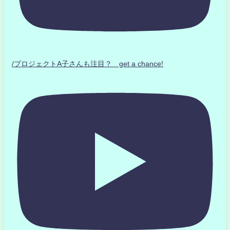
/プロジェクトA子さんも注目？ get a chance!