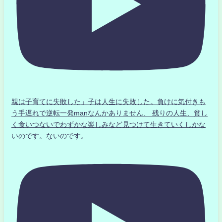
親は子育てに失敗した」子は人生に失敗した。負けに気付きも
う手遅れで逆転一発manなんかありません、 残りの人生、貧し
く食いつないでわずかな楽しみなど見つけて生きていくしかな
いのです。ないのです。