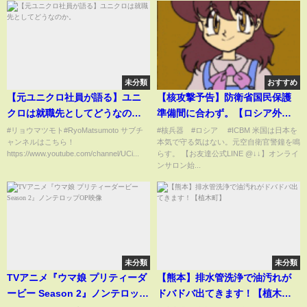
未分類
おすすめ
【元ユニクロ社員が語る】ユニ
【核攻撃予告】防衛省国民保護
クロは就職先としてどうなの
準備間に合わず。【ロシア外務
か。
省正式声明】日本国を名指し脅
#リョウマツモト#RyoMatsumoto サブチ
#核兵器 #ロシア #ICBM 米国は日本を
ャンネルはこちら！
本気で守る気はない。元空自衛官警鐘を鳴
迫、米国対応示さず。
https://www.youtube.com/channel/UCi...
らす。 【お友達公式LINE @↓↓】オンライ
ンサロン始...
未分類
未分類
TVアニメ『ウマ娘 プリティーダ
【熊本】排水管洗浄で油汚れが
ービー Season 2』ノンテロップ
ドバドバ出てきます！【植木