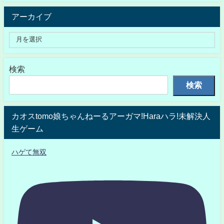
アーカイブ
検索
検索
カオスtomo娘ちゃんねーるアーガマ!Haraハラ!未解決人
生ゲーム
ハゲて無双