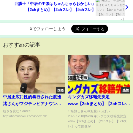
弁護士「中居の主張はちゃんちゃらおかしい」
【2chまとめ】【2chスレ】【5chスレ】
Xでフォローしよう
おすすめの記事
国際
感想
中居正広に性的暴行された渡邊
キングカズ移籍先決定
渚さんがフジテレビアナウンス
www【2chまとめ】【2chスレ】
室部長に相談していた内容が壮
【5chスレ】
続きを読む Source:
1:名無しさん＠お腹いっぱい
http://hamusoku.com/index.rdf...
2025.12.10(Wed) キングカズ移籍先決定
絶すぎる・・・
www【2chまとめ】【2chスレ】【5chス
レ】って動画が...