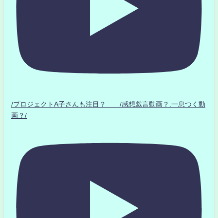
/プロジェクトA子さんも注目？ /感想戯言動画？.一息つく動
画？/