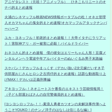
アニゲタレスト（元祖！アニメッフル） ひきこもりニートのオ
ナベ的まとめ速報
火浦のシネマッフル映画NEWS情報ポータブルの杜！オネエ管理
人オカマちゃんの鬼女的まとめ速報!オカマッフルアタックナンバ
ーハーフ
ユカ・ヨネッフル！初老的まとめ速報！！大帝イタチにラリアッ
ト！害獣神アリ・ガー被害に必殺！パイルドライバー
おネコさん的まとめ速報 僕の彼女はエリーちゃん人形！豆腐メ
ンタルメンヘラ電波中年アルバイターのぬいぐるみ男子末路編
スケバン！デカッフルまっくす（デカい強い2次元嫁だいすき子
供部屋おじさんヒロシ之古惑仔的まとめ速報）話題な動画取り上
げMAX！デカいは正義刑事編
アキヨッフル-！ネオニートスケ番長のエキストラ芸能情報局！
（子ども部屋おばさんの自宅警備員的まとめ速報）
[ヨシヨシロッフル-！！-素浪人勇者カツオンの未解決事件簿へよ
うこそYOUKO！のナンノ洋子のはなしは信じるな編）]