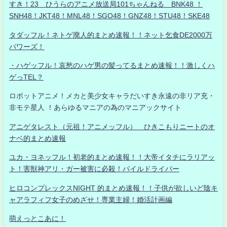
すき！23 ひうらのアニメ放送局101ちゃんねる BNK48 ！
SNH48！JKT48！MNL48！SGO48！GNZ48！STU48！SKE48
タダッフル！ネトゲ廃人的まとめ速報！！ネット乞食DE2000万
パワーズ！
・ハゲッフル！哀愁のハゲ男の髪ってるまとめ速報！！激しくハ
ゲっTEL？
ロボットアニメ！メカと美少女キャラだいすき永遠の非リア充・
非モテ星人 ！あらゆるマニアの為のマニアックサイト
アニゲタレスト（元祖！アニメッフル） ひきこもりニートのオ
ナベ的まとめ速報
ユカ・ヨネッフル！初老的まとめ速報！！大帝イタチにラリアッ
ト！害獣神アリ・ガー被害に必殺！パイルドライバー
ヒロコンプレックスNIGHT 的まとめ速報！！子供が欲しいど陰キ
ャアラフィフ女子のめざせ！専業主婦！婚活計画編
萌えっとこあに！