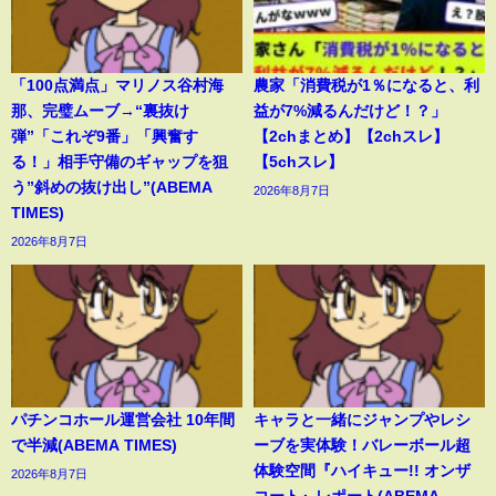
「100点満点」マリノス谷村海
農家「消費税が1％になると、利
那、完璧ムーブ→“裏抜け
益が7%減るんだけど！？」
弾”「これぞ9番」「興奮す
【2chまとめ】【2chスレ】
る！」相手守備のギャップを狙
【5chスレ】
う”斜めの抜け出し”(ABEMA
2026年8月7日
TIMES)
2026年8月7日
パチンコホール運営会社 10年間
キャラと一緒にジャンプやレシ
で半減(ABEMA TIMES)
ーブを実体験！バレーボール超
体験空間『ハイキュー!! オンザ
2026年8月7日