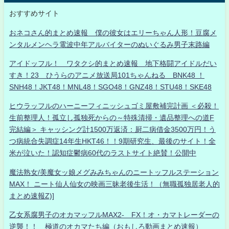
おすすめサイト
おネコさん的まとめ速報 僕の彼女はエリーちゃん人形！豆腐メ
ンタルメンヘラ電波中年アルバイターのぬいぐるみ男子末路編
アイドッフル！ ワタクシ的まとめ速報 地下格闘アイドルだい
すき！23 ひうらのアニメ放送局101ちゃんねる BNK48 ！
SNH48！JKT48！MNL48！SGO48！GNZ48！STU48！SKE48
ヒウラッフルのハーニーフィニッシュゴミ屋敷補完計画 ＜必殺！
生前整理人！孤立し孤独死からの～特殊清掃・遺品整理への道F
完結編＞ キャッシング計1500万返済：厨二病借金3500万円！う
つ病統合失調症14年生HKT46！！9期研究生、最後のサイト！全
米が泣いた！認知症鬱病60代のラストサイト絶賛！公開中
魔法熟女/美魔女ッ娘メグみみちゃんのニートッフルステーション
MAX！ ニート仙人仙女の映画三昧老後生活！（無職孤独居老人的
まとめ速報Z)]
乙女系腐男子のオカマッフルMAX2- FX！オ・カマトレーダーの
逆襲！！ 極道のオカマたち編（おもしろ動画まとめ速報）