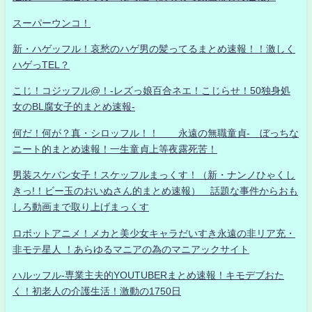
スーパーウンコ！
新・ハゲッフル！哀愁のハゲ男の髪ってるまとめ速報！！激しく
ハゲっTEL？
こじ！コジッフル@！-レズっ娘百合ネエ！こじらせ！50独身処
女のBL腐女子的まとめ速報-
何だ！何が？真・シロッフル！！ 永遠の無職童貞- ぼっちな
ニート的まとめ速報！一生童貞上等夜露死苦！
男装スケバン女子！スケッフルまっくす！（新・ナンノひゃくし
きっ!！ビー玉のおいぬさん的まとめ速報） 話題な事件からおも
しろ動画まで取り上げまっくす
ロボットアニメ！メカと美少女キャラだいすき永遠の非リア充・
非モテ星人 ！あらゆるマニアの為のマニアックサイト
ハルッフル-専業主夫的YOUTUBERまとめ速報！キモデブおた
く！初老人の介護生活！激動の1750日