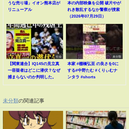
うな売り場」イオン熊本店が
本の内部映像を公開 破片やが
リニューアル
れき散乱するなか警察が捜索
（2026年07月29日）
社会
未分類
【関東連合】IQ145の見立真
本家 #棚橋弘至 の良さを0に
一容疑者はどこに潜伏？なぜ
する#中野たむ #くりぃむナ
捕まらないのか判明した。
ンタラ #shorts
未分類
の関連記事