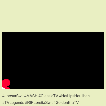
#LorettaSwit #MASH #ClassicTV #HotLipsHoulihan
#TVLegends #RIPLorettaSwit #GoldenEraTV