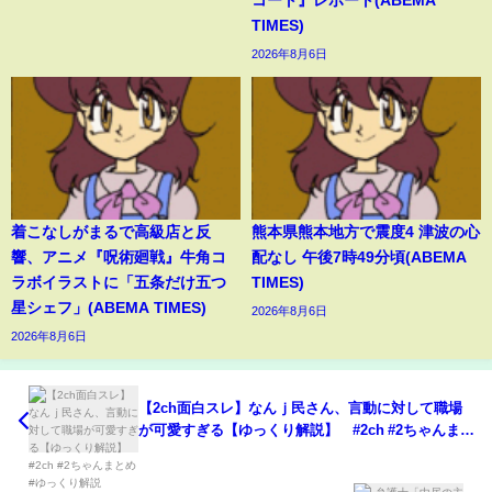
コート』レポート(ABEMA
TIMES)
2026年8月6日
着こなしがまるで高級店と反
熊本県熊本地方で震度4 津波の心
響、アニメ『呪術廻戦』牛角コ
配なし 午後7時49分頃(ABEMA
ラボイラストに「五条だけ五つ
TIMES)
星シェフ」(ABEMA TIMES)
2026年8月6日
2026年8月6日
【2ch面白スレ】なんｊ民さん、言動に対して職場
が可愛すぎる【ゆっくり解説】 #2ch #2ちゃんまと
め #ゆっくり解説