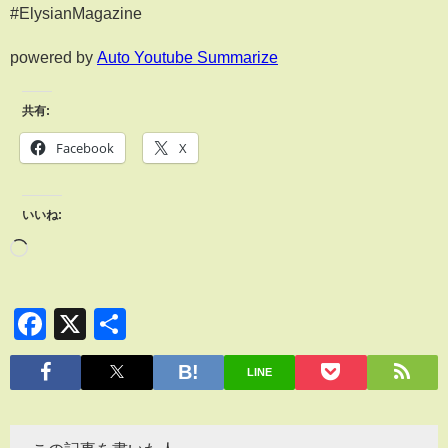
#ElysianMagazine
powered by
Auto Youtube Summarize
共有:
Facebook
X
いいね:
Facebook
X
共
有
LINE