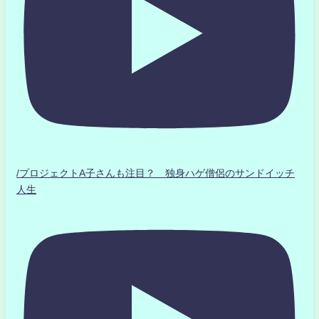
/プロジェクトA子さんも注目？ 独身ハゲ僧侶のサンドイッチ
人生