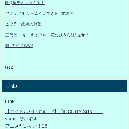
剛Q超児ともっふる！
ヤナッフル ゲームだいすき6！放送局
ヒウラー総統の野望
三代目 ユキユキッフル 花のひうら組! 見参！
魁!!アイドル塾!
t112
Links
Link
【アイドルだいすき！2】「IDOL DAISUKI！」
vtuber だいすき
アニメだいすき！26-