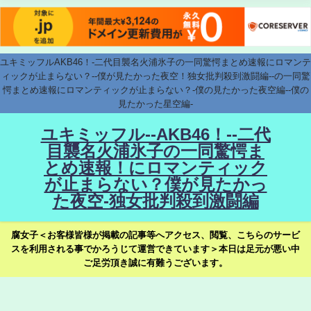
ユキミッフルAKB46！-二代目襲名火浦氷子の一同驚愕まとめ速報にロマンテ
ィックが止まらない？--僕が見たかった夜空！独女批判殺到激闘編--の一同驚
愕まとめ速報にロマンティックが止まらない？-僕の見たかった夜空編--僕の
見たかった星空編-
ユキミッフル--AKB46！--二代
目襲名火浦氷子の一同驚愕ま
とめ速報！にロマンティック
が止まらない？僕が見たかっ
た夜空-独女批判殺到激闘編
腐女子＜お客様皆様が掲載の記事等へアクセス、閲覧、こちらのサービ
スを利用される事でかろうじて運営できています＞本日は足元が悪い中
ご足労頂き誠に有難うございます。