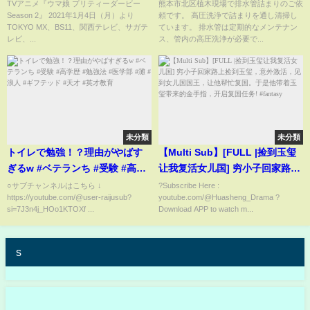
OP映像
町】
TVアニメ『ウマ娘 プリティーダービー
熊本市北区植木現場で排水管詰まりのご依
Season 2』 2021年1月4日（月）より
頼です。 高圧洗浄で詰まりを通し清掃し
TOKYO MX、BS11、関西テレビ、サガテ
ています。 排水管は定期的なメンテナン
レビ、...
ス、管内の高圧洗浄が必要で...
未分類
未分類
トイレで勉強！？理由がやばす
【Multi Sub】[FULL |捡到玉玺
ぎるw #ベテランち #受験 #高学
让我复活女儿国] 穷小子回家路上
歴 #勉強法 #医学部 #灘 #浪人 #
捡到玉玺，意外激活，见到女儿
○サブチャンネルはこちら ↓
?Subscribe Here :
https://youtube.com/@user-raijusub?
youtube.com/@Huasheng_Drama ?
ギフテッド #天才 #英才教育
国国王，让他帮忙复国。于是他
si=7J3n4j_HOo1KTOXf ...
Download APP to watch m...
带着玉玺带来的金手指，开启复
国任务! #fantasy
s