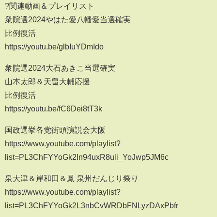
?関連動画＆プレイリスト
衆院選2024やはた愛八幡愛当選確実
比例復活
https://youtu.be/glbIuYDmIdo
衆院選2024大石あきこ当選確実
山本太郎＆天畠大輔応援
比例復活
https://youtu.be/fC6Dei8tT3k
国政選挙各党街頭演説会大阪
https://www.youtube.com/playlist?
list=PL3ChFYYoGk2In94uxR8uli_YoJwp5JM6c
泉大津＆岸和田＆鳳 泉州だんじり祭り
https://www.youtube.com/playlist?
list=PL3ChFYYoGk2L3nbCvWRDbFNLyzDAxPbfr