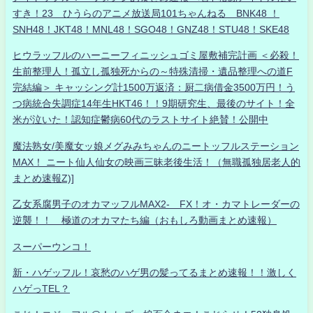
すき！23 ひうらのアニメ放送局101ちゃんねる BNK48 ！
SNH48！JKT48！MNL48！SGO48！GNZ48！STU48！SKE48
ヒウラッフルのハーニーフィニッシュゴミ屋敷補完計画 ＜必殺！
生前整理人！孤立し孤独死からの～特殊清掃・遺品整理への道F
完結編＞ キャッシング計1500万返済：厨二病借金3500万円！う
つ病統合失調症14年生HKT46！！9期研究生、最後のサイト！全
米が泣いた！認知症鬱病60代のラストサイト絶賛！公開中
魔法熟女/美魔女ッ娘メグみみちゃんのニートッフルステーション
MAX！ ニート仙人仙女の映画三昧老後生活！（無職孤独居老人的
まとめ速報Z)]
乙女系腐男子のオカマッフルMAX2- FX！オ・カマトレーダーの
逆襲！！ 極道のオカマたち編（おもしろ動画まとめ速報）
スーパーウンコ！
新・ハゲッフル！哀愁のハゲ男の髪ってるまとめ速報！！激しく
ハゲっTEL？