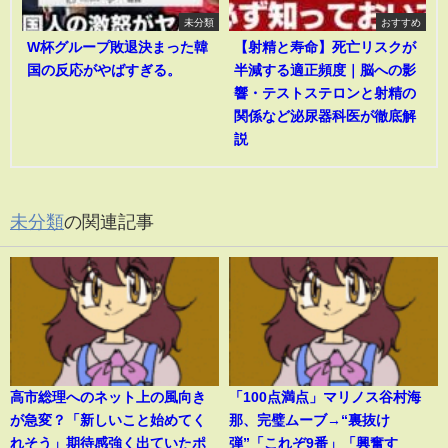
未分類
おすすめ
W杯グループ敗退決まった韓
【射精と寿命】死亡リスクが
国の反応がやばすぎる。
半減する適正頻度｜脳への影
響・テストステロンと射精の
関係など泌尿器科医が徹底解
説
未分類
の関連記事
高市総理へのネット上の風向き
「100点満点」マリノス谷村海
が急変？「新しいこと始めてく
那、完璧ムーブ→“裏抜け
れそう」期待感強く出ていたポ
弾”「これぞ9番」「興奮す