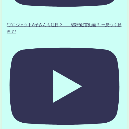
/プロジェクトA子さんも注目？ /感想戯言動画？.一息つく動
画？/