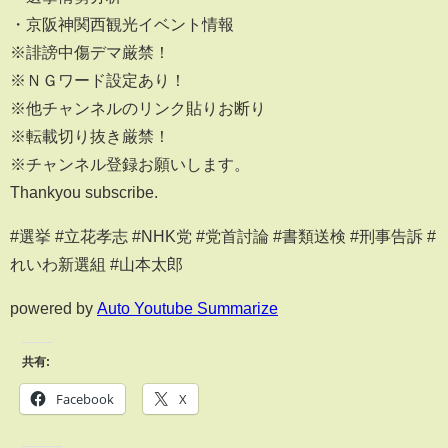
・京阪神関西観光イベント情報
※誹謗中傷デマ厳禁！
※ＮＧワード設定あり！
※他チャンネルのリンク貼りお断り
※転載切り抜き厳禁！
※チャンネル登録お願いします。
Thankyou subscribe.
#選挙 #立花孝志 #NHK党 #党首討論 #書類送検 #刑事告訴 #
れいわ新選組 #山本太郎
powered by
Auto Youtube Summarize
共有:
Facebook
X