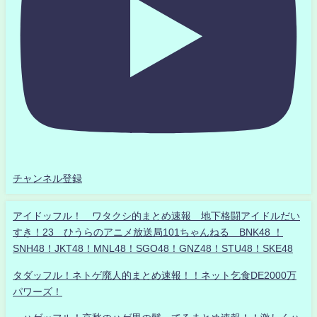
チャンネル登録
アイドッフル！ ワタクシ的まとめ速報 地下格闘アイドルだい
すき！23 ひうらのアニメ放送局101ちゃんねる BNK48 ！
SNH48！JKT48！MNL48！SGO48！GNZ48！STU48！SKE48
タダッフル！ネトゲ廃人的まとめ速報！！ネット乞食DE2000万
パワーズ！