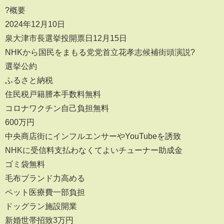
?概要
2024年12月10日
泉大津市長選挙投開票日12月15日
NHKから国民をまもる党党首立花孝志候補街頭演説?
選挙公約
ふるさと納税
住民税戸籍謄本手数料無料
コロナワクチン自己負担無料
600万円
中央商店街にインフルエンサーやYouTubeを誘致
NHKに受信料支払わなくてよいチューナー助成金
ゴミ袋無料
毛布ブランド力高める
ペット医療費一部負担
ドッグラン施設開業
新婚世帯招致3万円