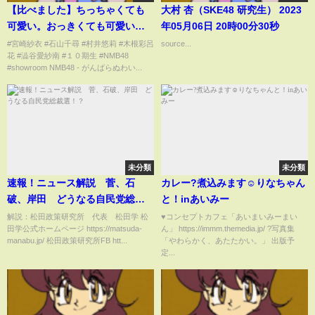
【比べました】ちっちゃくても
大村 杏（SKE48 研究生） 2023
可愛い。おっきくても可愛い。
年05月06日 20時00分30秒
どっちも可愛いんです。 2024年
#宮崎紗衣 #石山千尋 #村井悠莉 #木根彩呂
source...
花 #澁谷愛紗南 #１０期生 #NMB48
09月28日【宮崎紗
#showroom NMB48 - がんばらぬわい...
衣/NMB/SHOWROOM】
未分類
未分類
速報！ニュース解説 菅、石
カレー?煮込みます☺︎りなちゃん
破、岸田 どうなる自民党総裁
と！inあいみー
選！？
解説：松田政策研究所 代表 松田学 松
♥コンセプトカフェ「あいまいみーまい
田学公式ホームページ https://matsuda-
ん」 https://immm.themedia.jp/ ?写真集
manabu.jp/ 松田政策研究所FB htt...
「やわらかく、あたたかい。」 出版予
定...