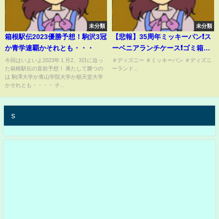
未分類
未分類
箱根駅伝2023優勝予想！駒沢3冠
【悲報】35周年ミッキーパン❗️ス
か青学連覇かそれとも・・・
ーベニアランチケース❗️ゴミ箱に
捨てられてるってよ。
今回はいよいよ2023年１月2、3日に迫っ
＃ディズニー ＃ミッキーパン ＃ディズニ
た箱根駅伝の直前予想！ 果たして勝つの
ーランド...
は 駒澤大学か青山学院大学か順天堂大学
かそれとも・・・・ チ...
s