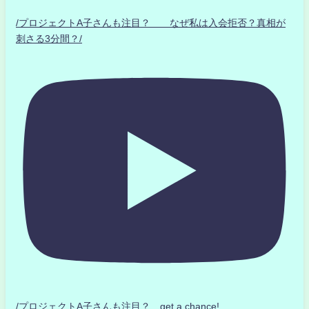
/プロジェクトA子さんも注目？ なぜ私は入会拒否？真相が
刺さる3分間？/
/プロジェクトA子さんも注目？ get a chance!