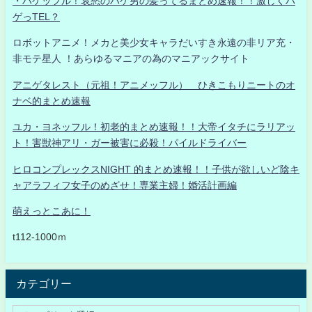
・ハゲッフル！哀愁のハゲ男の髪ってるまとめ速報！！激しくハ
ゲっTEL？
ロボットアニメ！メカと美少女キャラだいすき永遠の非リア充・
非モテ星人 ！あらゆるマニアの為のマニアックサイト
アニゲタレスト（元祖！アニメッフル） ひきこもりニートのオ
ナベ的まとめ速報
ユカ・ヨネッフル！初老的まとめ速報！！大帝イタチにラリアッ
ト！害獣神アリ・ガー被害に必殺！パイルドライバー
ヒロコンプレックスNIGHT 的まとめ速報！！子供が欲しいど陰キ
ャアラフィフ女子のめざせ！専業主婦！婚活計画編
萌えっとこあに！
t112-1000ｍ
カテゴリー