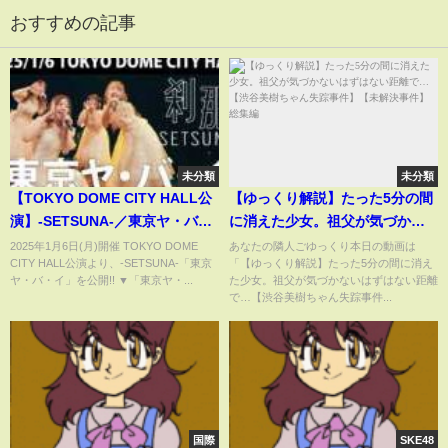
おすすめの記事
未分類
未分類
【TOKYO DOME CITY HALL公
【ゆっくり解説】たった5分の間
演】-SETSUNA-／東京ヤ・バ・
に消えた少女。祖父が気づかな
イ
いはずはない距離で…【渋谷美
2025年1月6日(月)開催 TOKYO DOME
あなたの隣人ごゆっくり本日の動画は
CITY HALL公演より、-SETSUNA-「東京
「【ゆっくり解説】たった5分の間に消え
樹ちゃん失踪事件】【未解決事
ヤ・バ・イ」を公開!! ▼「東京ヤ・...
た少女。祖父が気づかないはずはない距離
件】総集編
で…【渋谷美樹ちゃん失踪事件...
国際
SKE48