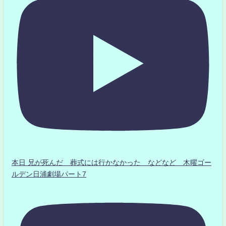
本日 兄が死んだ 葬式には行かなかった などなど 木曜ゴー
ルデン日浦劇場パート7