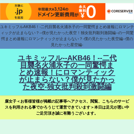
ユキミッフルAKB46！-二代目襲名火浦氷子の一同驚愕まとめ速報にロマンテ
ィックが止まらない？--僕が見たかった夜空！独女批判殺到激闘編--の一同驚
愕まとめ速報にロマンティックが止まらない？-僕の見たかった夜空編--僕の
見たかった星空編-
ユキミッフル--AKB46！--二代
目襲名火浦氷子の一同驚愕ま
とめ速報！にロマンティック
が止まらない？僕が見たかっ
た夜空-独女批判殺到激闘編
腐女子＜お客様皆様が掲載の記事等へアクセス、閲覧、こちらのサービ
スを利用される事でかろうじて運営できています＞本日は足元が悪い中
ご足労頂き誠に有難うございます。