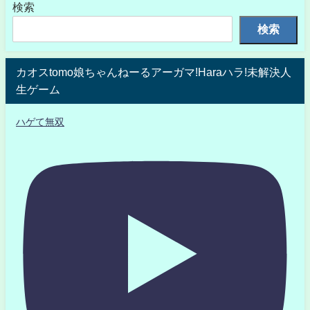
検索
検索
カオスtomo娘ちゃんねーるアーガマ!Haraハラ!未解決人
生ゲーム
ハゲて無双