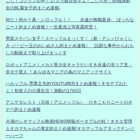
こじ！コジッフル@！-レズっ娘百合ネエ！こじらせ！50独身処
女のBL腐女子的まとめ速報-
何だ！何が？真・シロッフル！！ 永遠の無職童貞- ぼっちな
ニート的まとめ速報！一生童貞上等夜露死苦！
男装スケバン女子！スケッフルまっくす！（新・ナンノひゃくし
きっ!！ビー玉のおいぬさん的まとめ速報） 話題な事件からおも
しろ動画まで取り上げまっくす
ロボットアニメ！メカと美少女キャラだいすき永遠の非リア充・
非モテ星人 ！あらゆるマニアの為のマニアックサイト
ハルッフル-専業主夫的YOUTUBERまとめ速報！キモデブおた
く！初老人の介護生活！激動の1750日
アニゲタレスト（元祖！アニメッフル） ひきこもりニートのオ
ナベ的まとめ速報
火浦のシネマッフル映画NEWS情報ポータブルの杜！オネエ管理
人オカマちゃんの鬼女的まとめ速報!オカマッフルアタックナンバ
ーハーフ