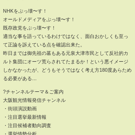
NHKをぶっ壊〜す！
オールドメディアをぶっ壊〜す！
既存政党をぶっ壊〜す！
適当な事を語っているわけではなく、面白おかしくも至っ
て正論を訴えている点を確認出来た。
昨日までは御先祖の墓もある元泉大津市民として反社的カ
ルト集団にオーツ荒らされてたまるか！という悪イメージ
しかなかったが、どうもそうではなく考え方180度あらため
る必要がある…
?チャンネルテーマ＆ご案内
大阪観光情報発信チャンネル
・街頭演説動画
・注目選挙最新情報
・注目候補者動向調査
・選挙情勢分析