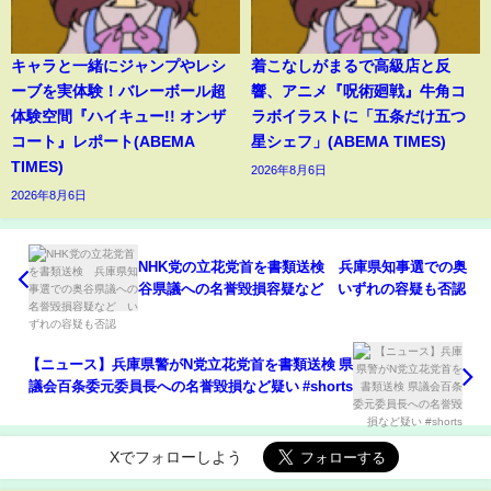
キャラと一緒にジャンプやレシ
着こなしがまるで高級店と反
ーブを実体験！バレーボール超
響、アニメ『呪術廻戦』牛角コ
体験空間『ハイキュー!! オンザ
ラボイラストに「五条だけ五つ
コート』レポート(ABEMA
星シェフ」(ABEMA TIMES)
TIMES)
2026年8月6日
2026年8月6日
NHK党の立花党首を書類送検 兵庫県知事選での奥
谷県議への名誉毀損容疑など いずれの容疑も否認
【ニュース】兵庫県警がN党立花党首を書類送検 県
議会百条委元委員長への名誉毀損など疑い #shorts
Xでフォローしよう