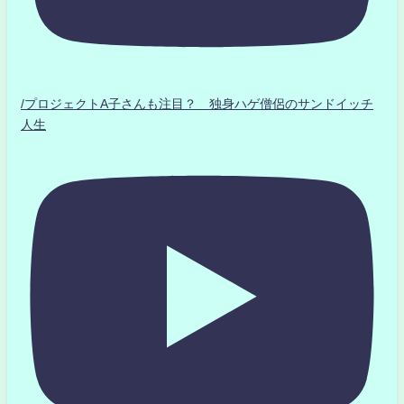
/プロジェクトA子さんも注目？ 独身ハゲ僧侶のサンドイッチ
人生