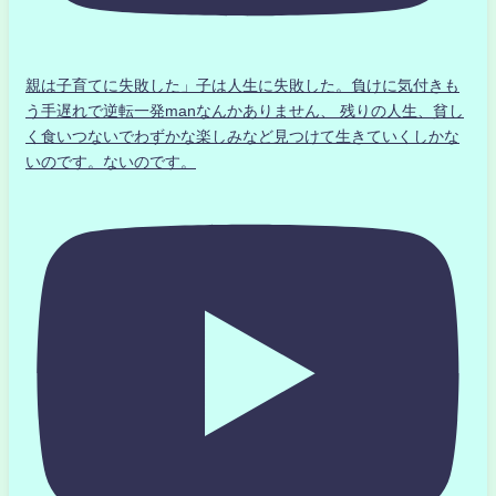
親は子育てに失敗した」子は人生に失敗した。負けに気付きも
う手遅れで逆転一発manなんかありません、 残りの人生、貧し
く食いつないでわずかな楽しみなど見つけて生きていくしかな
いのです。ないのです。