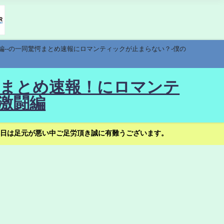
編--の一同驚愕まとめ速報にロマンティックが止まらない？-僕の
驚愕まとめ速報！にロマンテ
激闘編
日は足元が悪い中ご足労頂き誠に有難うございます。