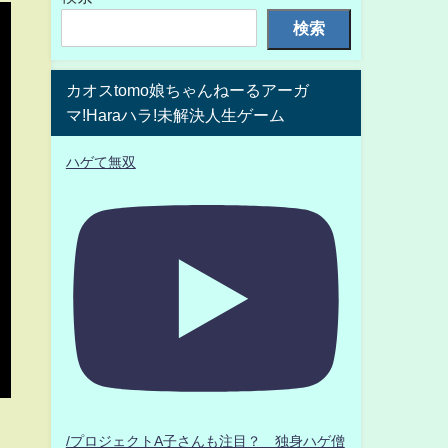
検索
カオスtomo娘ちゃんねーるアーガ
マ!Haraハラ!未解決人生ゲーム
ハゲて無双
/プロジェクトA子さんも注目？ 独身ハゲ僧