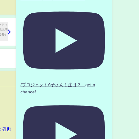
/プロジェクトA子さんも注目？ get a
chance!