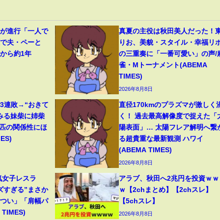
症が進行「一人で
真夏の主役は秋田美人だった！
聴で夫・ペーと
りお、美貌・スタイル・幸福リ
から約1年
の三重奏に「一番可愛い」の声/
雀・Mトーナメント(ABEMA
TIMES)
2026年8月8日
3連敗→“おきて
直径170kmのプラズマが激しく
みる妹柴に姉柴
く！ 過去最高解像度で捉えた「
2匹の関係性にほ
陽表面」… 太陽フレア解明へ繋
ES)
る超貴重な最新観測 ハワイ
(ABEMA TIMES)
2026年8月8日
気女子レスラ
アラブ、秋田へ2兆円を投資ｗｗ
ズすぎる”まさか
ｗ【2chまとめ】【2chスレ】
ごつい」「肩幅パ
【5chスレ】
TIMES)
2026年8月8日