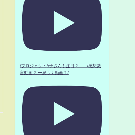
/プロジェクトA子さんも注目？ /感想戯
言動画？.一息つく動画？/