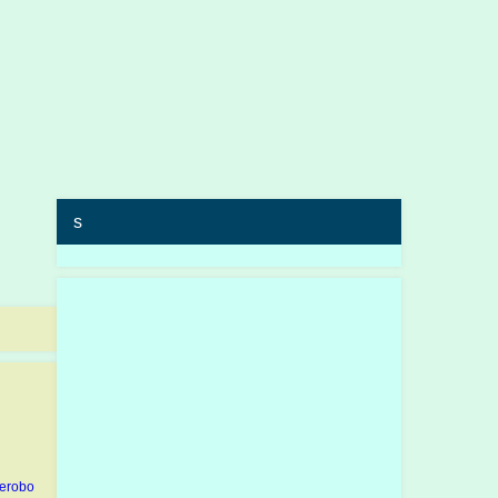
s
erobo