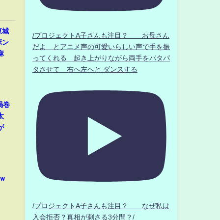
東城
/プロジェクトA子さんも注目？ お母さん
ボン
だよ とアニメ声の可愛いらしい声で手を振
麻
ってくれる 起き上がりながら両手をパタパ
タさせて 右へ左へと ダンスする
渦巻
太
が
ｗ
/プロジェクトA子さんも注目？ なぜ私は
入会拒否？真相が刺さる3分間？/