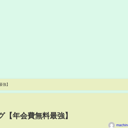
料最強】
がエグ【年会費無料最強】
machin