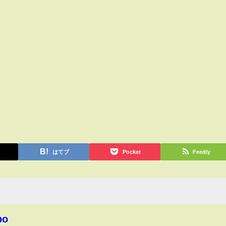
はてブ
Pocket
Feedly
bo