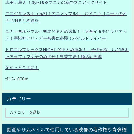
非モテ星人 ！あらゆるマニアの為のマニアックサイト
アニゲタレスト（元祖！アニメッフル） ひきこもりニートのオ
ナベ的まとめ速報
ユカ・ヨネッフル！初老的まとめ速報！！大帝イタチにラリアッ
ト！害獣神アリ・ガー被害に必殺！パイルドライバー
ヒロコンプレックスNIGHT 的まとめ速報！！子供が欲しいど陰キ
ャアラフィフ女子のめざせ！専業主婦！婚活計画編
萌えっとこあに！
t112-1000ｍ
カテゴリー
動画やサムネイルで使用している映像の著作権や肖像権