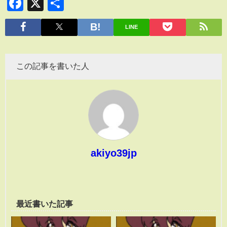
Facebook
X
共
有
LINE
この記事を書いた人
akiyo39jp
最近書いた記事