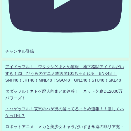
チャンネル登録
アイドッフル！ ワタクシ的まとめ速報 地下格闘アイドルだい
すき！23 ひうらのアニメ放送局101ちゃんねる BNK48 ！
SNH48！JKT48！MNL48！SGO48！GNZ48！STU48！SKE48
タダッフル！ネトゲ廃人的まとめ速報！！ネット乞食DE2000万
パワーズ！
・ハゲッフル！哀愁のハゲ男の髪ってるまとめ速報！！激しくハ
ゲっTEL？
ロボットアニメ！メカと美少女キャラだいすき永遠の非リア充・