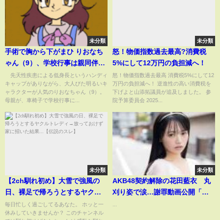
未分類
未分類
手術で胸から下がまひ りおなち
怒！物価指数過去最高?消費税
ゃん（9）、学校行事は親同伴
5%にして12万円の負担減へ！
「死ぬほど疲れた…」母親が本
先天性疾患による低身長というハンディ
怒！物価指数過去最高 消費税5%にして12
キャップがありながら、大人びた明るいキ
万円の負担減へ！ 逆進性の高い消費税を
音つづる(ABEMA TIMES)
ャラクターが人気のりおなちゃん（9）。
下げよと山添拓議員が追及しました。 参
母親が、車椅子で学校行事に...
院予算委員会 2025...
未分類
未分類
【2ch馴れ初め】大雪で強風の
AKB48契約解除の花田藍衣 丸
日、裸足で帰ろうとするヤクル
刈り姿で涙…謝罪動画公開「ア
トレディ→放っておけず家に招
イドルとして自覚に欠ける行
毎日忙しく過ごしてるあなた。 ホッと一
...
休みしていきませんか？ このチャンネル
いた結果...【伝説のスレ】
動」