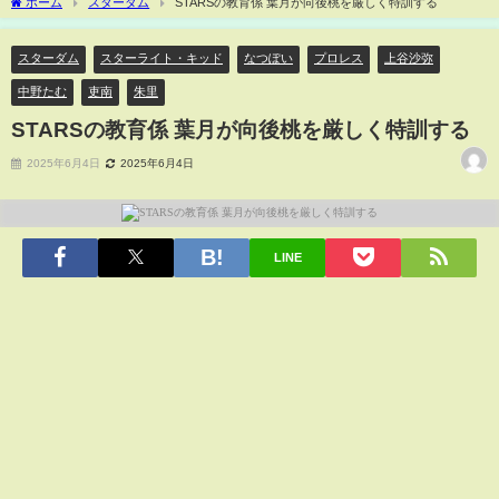
ホーム
スターダム
STARSの教育係 葉月が向後桃を厳しく特訓する
スターダム
スターライト・キッド
なつぽい
プロレス
上谷沙弥
中野たむ
吏南
朱里
STARSの教育係 葉月が向後桃を厳しく特訓する
2025年6月4日
2025年6月4日
LINE