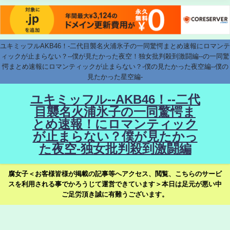
ユキミッフルAKB46！-二代目襲名火浦氷子の一同驚愕まとめ速報にロマンテ
ィックが止まらない？--僕が見たかった夜空！独女批判殺到激闘編--の一同驚
愕まとめ速報にロマンティックが止まらない？-僕の見たかった夜空編--僕の
見たかった星空編-
ユキミッフル--AKB46！--二代
目襲名火浦氷子の一同驚愕ま
とめ速報！にロマンティック
が止まらない？僕が見たかっ
た夜空-独女批判殺到激闘編
腐女子＜お客様皆様が掲載の記事等へアクセス、閲覧、こちらのサービ
スを利用される事でかろうじて運営できています＞本日は足元が悪い中
ご足労頂き誠に有難うございます。