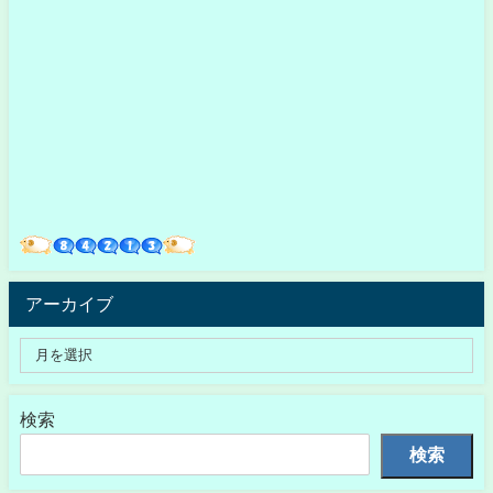
アーカイブ
検索
検索