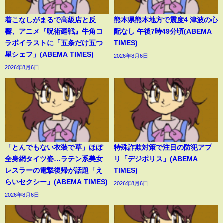
着こなしがまるで高級店と反
熊本県熊本地方で震度4 津波の心
響、アニメ『呪術廻戦』牛角コ
配なし 午後7時49分頃(ABEMA
ラボイラストに「五条だけ五つ
TIMES)
星シェフ」(ABEMA TIMES)
2026年8月6日
2026年8月6日
「とんでもない衣装で草」ほぼ
特殊詐欺対策で注目の防犯アプ
全身網タイツ姿…ラテン系美女
リ「デジポリス」(ABEMA
レスラーの電撃復帰が話題「え
TIMES)
らいセクシー」(ABEMA TIMES)
2026年8月6日
2026年8月6日