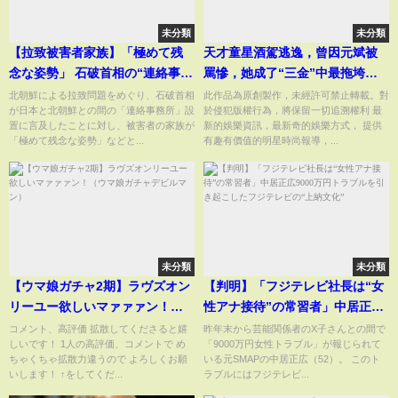
未分類
未分類
【拉致被害者家族】「極めて残
天才童星酒駕逃逸，曾因元斌被
念な姿勢」 石破首相の“連絡事務
罵慘，她成了“三金”中最拖垮的
所”設置の言及に強く反対
一位！#圈內小師姐 #金賽綸 #元
北朝鮮による拉致問題をめぐり、石破首相
此作品為原創製作，未經許可禁止轉載。對
が日本と北朝鮮との間の「連絡事務所」設
於侵犯版權行為，將保留一切追溯權利 最
斌 #金賽綸酒駕逃逸 #金秀賢 #裴
置に言及したことに対し、被害者の家族が
新的娛樂資訊，最新奇的娛樂方式， 提供
斗娜 #馬東錫 #金裕貞 #金所炫 #
「極めて残念な姿勢」などと...
有趣有價值的明星時尚報導，...
李鍾碩 #金希澈 #校園暴力#童星
未分類
未分類
【ウマ娘ガチャ2期】ラヴズオン
【判明】「フジテレビ社長は“女
リーユー欲しいマァァァン！
性アナ接待”の常習者」中居正広
（ウマ娘ガチャデビルマン）
9000万円トラブルを引き起こし
コメント、高評価 拡散してくださると嬉
昨年末から芸能関係者のX子さんとの間で
しいです！ 1人の高評価、コメントで め
「9000万円女性トラブル」が報じられて
たフジテレビの“上納文化”
ちゃくちゃ拡散力違うので よろしくお願
いる元SMAPの中居正広（52）。 このト
いします！ ↑をしてくだ...
ラブルにはフジテレビ...