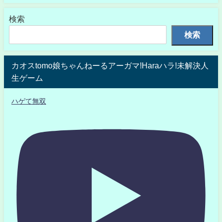
検索
検索
カオスtomo娘ちゃんねーるアーガマ!Haraハラ!未解決人
生ゲーム
ハゲて無双