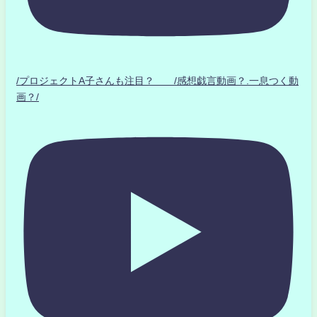
/プロジェクトA子さんも注目？ /感想戯言動画？.一息つく動
画？/