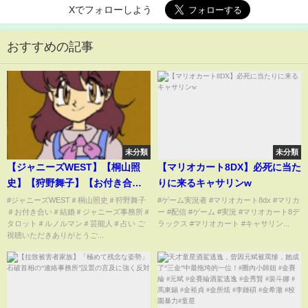
Xでフォローしよう
おすすめの記事
未分類
未分類
【ジャニーズWEST】【桐山照
【マリオカート8DX】必死に当た
史】【狩野舞子】【お付き合
りに来るキャサリンw
い】【結婚】【ファンへの想い
#ジャニーズWEST＃桐山照史＃狩野舞子
#ゲーム実況者 #マリオカート8dx #マリカ
＃お付き合い＃結婚＃ジャニーズ事務所＃
ー #配信 #ゲーム #実況 #マリオカート8デ
は】【今後】【リクエスト】
タロット＃ルノルマン＃芸能人＃占い ご
ラックス #マリオカート #キャサリン...
【タロット占い】
視聴いただきありがとうご...