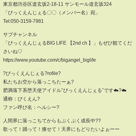
東京都渋谷区道玄坂2-18-11 サンモール道玄坂324
「びっくえんじぇる〇〇（メンバー名）宛」
Tel:050-3159-7981
サブチャンネル
「びっくえんじぇるBIG LIFE 【2nd ch 】」もぜひ観てくだ
さいね♡
https://www.youtube.com/c/bigangel_biglife
?びっくえんじぇる?︎rofile?
私たちお空から落っこちたーぁ?
肥満落下系堕天使アイドル"びっくえんじぇる"です☁️?☁️
通称：びくえん?
ファン呼び名：ヘルシー?
人間界に落っこちてからもぷくぷく成長中??
歌って！踊って！痩せて！天界にもどりたいよぉーー