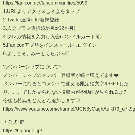
https://fanicon.net/fancommunities/5099
1.URLよりアクセスし入会をタップ
2.Twitter連携orID新規登録
3.入会プラン選択(3か月or12か月)
4.クレカ情報を入力し入会(バンドルカード可)
5.Faniconアプリをインストールしログイン
6.ようこそ、みーとくらぶへ♡
?メンバーシップについて?
メンバーシップのメンバー登録者が続々増えてます❤️
メンバーになるとコメントで使える限定絵文字をGETした
り、ここでしか見られない投稿内容や動画が見られるよ?
今後も特典をどんどん追加します♡
https://www.youtube.com/channel/UCN3yCaghAuRR9_q7k9g
＊公式HP
https://bigangel.jp/