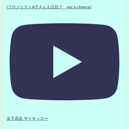
/プロジェクトA子さんも注目？ get a chance!
女子高生 サイキッカー