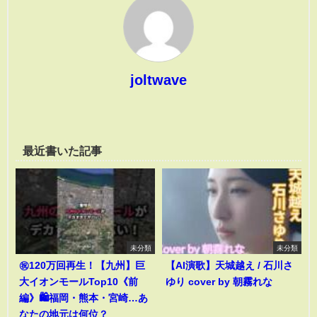
joltwave
最近書いた記事
未分類
未分類
㊗️120万回再生！【九州】巨
【AI演歌】天城越え / 石川さ
大イオンモールTop10《前
ゆり cover by 朝霧れな
編》🛍️福岡・熊本・宮崎…あ
なたの地元は何位？