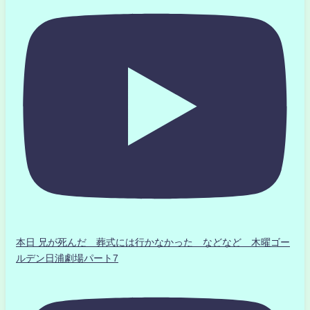
本日 兄が死んだ 葬式には行かなかった などなど 木曜ゴー
ルデン日浦劇場パート7