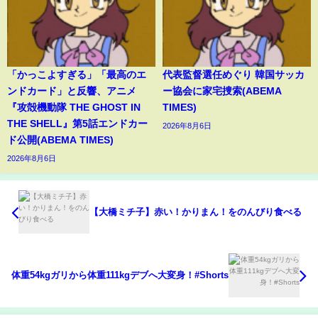
「かっこよすぎる」「最高のエ
代表監督選任めぐり 韓国サッカ
ンドカード」と反響、アニメ
ー協会に家宅捜索(ABEMA
『攻殻機動隊 THE GHOST IN
TIMES)
THE SHELL』第5話エンドカー
2026年8月6日
ド公開(ABEMA TIMES)
2026年8月6日
【大橋ミチ子】赤い！かりまん！をのんびり食べる
体重54kgガリから体重111kgデブへ大変身！#Shorts