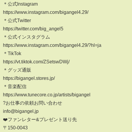
＊公式Instagram
https://www.instagram.com/bigangel4.29/
＊公式Twitter
https://twitter.com/big_angel5
＊公式インスタグラム
https://www.instagram.com/bigangel4.29/?hl=ja
＊TikTok
https://vt.tiktok.com/ZSetswDWj/
＊グッズ通販
https://bigangel.stores.jp/
＊音楽配信
https://www.tunecore.co.jp/artists/bigangel
?お仕事の依頼お問い合わせ
info@bigangel.jp
❤️ファンレター&プレゼント送り先
〒150-0043