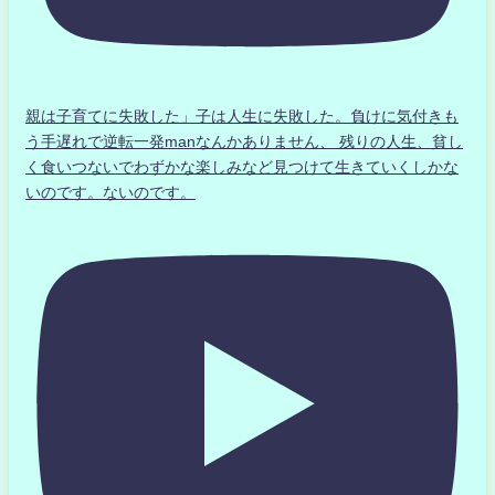
親は子育てに失敗した」子は人生に失敗した。負けに気付きも
う手遅れで逆転一発manなんかありません、 残りの人生、貧し
く食いつないでわずかな楽しみなど見つけて生きていくしかな
いのです。ないのです。