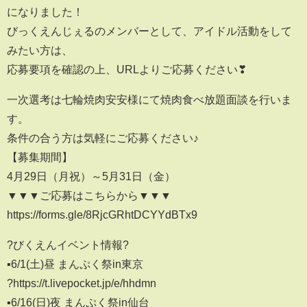
になりました！
びっくえんじぇるのメンバーとして、アイドル活動をして
みたい方は、
応募要項を確認の上、URLよりご応募ください❣
一次選考は七輪焼肉安安様にて焼肉食べ放題面談を行いま
す。
条件の合う方は気軽にご応募ください♪
【募集期間】
4月29日（月祝）～5月31日（金）
▼▼▼ご応募はこちらから▼▼▼
https://forms.gle/8RjcGRhtDCYYdBTx9
?びくえんイベント情報?
▪6/1(土)昼 まんぷく祭in東京
?https://t.livepocket.jp/e/hhdmn
▪6/16(日)夜 まんぷく祭in仙台