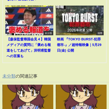
未分類
国際
【森保監督帰国会見４】韓国
映画 『TOKYO BURST-犯罪
メディアの質問に「褒める報
都市-』／超特報映像｜5月29
道をしてあげて」洪明甫監督
日(金) 公開
への言葉も
未分類
の関連記事