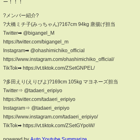
ー！！！
?メンバー紹介?
?大橋ミチ子(みっちゃん)?167cm 94kg 唐揚げ担当
Twitter➡︎ @bigangel_M
https://twitter.com/bigangel_m
Instagram➡︎ @ohashimichiko_official
https://www.instagram.com/ohashimichiko_official/
TikTok➡︎ https://vt.tiktok.com/ZSetGNPEL/
?多田えり(えりぴよ)?169cm 105kg マヨネーズ担当
Twitter⇒ @tadaeri_eripiyo
https://twitter.com/tadaeri_eripiyo
Instagram⇒ @tadaeri_eripiyo
https://www.instagram.com/tadaeri_eripiyo/
TikTok➡︎ https://vt.tiktok.com/ZSetGYpoW/
powered by
Auto Youtube Summarize