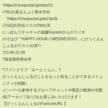
?https://t.livepocket.jp/e/rpx52
▪7/6(土)昼まんぷく祭＠渋谷
?https://t.livepocket.jp/e/c4e2k
▪7/10(水)渋谷クロスFM出演
にっぽんワチャチャの遠藤Nozomiさんのラジオ
のぞはぴ『HAPPY HOUR☆WEDNESDAY』にびっくえん
じぇるがゲスト出演?✨
?21:00-21:50
?放送後特典会有
?ファンクラブ「みーとくらぶ」?
びっくえんじぇるのことをもっと知ることができるコミュ
ニティが始動♪
メンバーも参加するグループチャットや限定の動画や生配
信(アーカイブあり)をお楽しみいただけます！
【びっくえんじぇるのFaniconURL 】