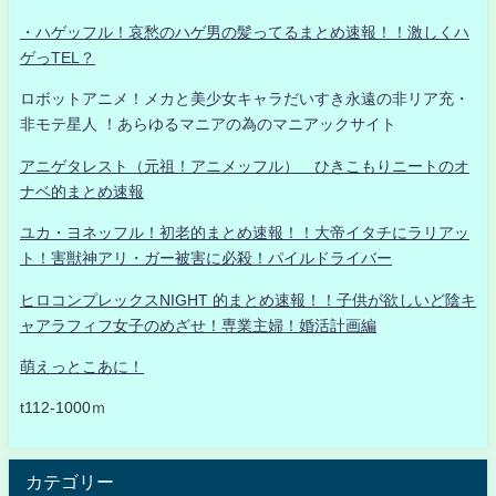
・ハゲッフル！哀愁のハゲ男の髪ってるまとめ速報！！激しくハ
ゲっTEL？
ロボットアニメ！メカと美少女キャラだいすき永遠の非リア充・
非モテ星人 ！あらゆるマニアの為のマニアックサイト
アニゲタレスト（元祖！アニメッフル） ひきこもりニートのオ
ナベ的まとめ速報
ユカ・ヨネッフル！初老的まとめ速報！！大帝イタチにラリアッ
ト！害獣神アリ・ガー被害に必殺！パイルドライバー
ヒロコンプレックスNIGHT 的まとめ速報！！子供が欲しいど陰キ
ャアラフィフ女子のめざせ！専業主婦！婚活計画編
萌えっとこあに！
t112-1000ｍ
カテゴリー