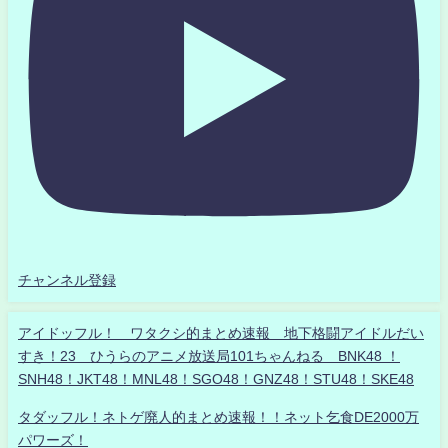
チャンネル登録
アイドッフル！ ワタクシ的まとめ速報 地下格闘アイドルだい
すき！23 ひうらのアニメ放送局101ちゃんねる BNK48 ！
SNH48！JKT48！MNL48！SGO48！GNZ48！STU48！SKE48
タダッフル！ネトゲ廃人的まとめ速報！！ネット乞食DE2000万
パワーズ！