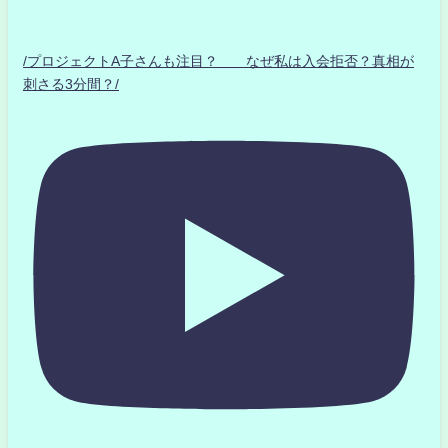
/プロジェクトA子さんも注目？ なぜ私は入会拒否？真相が
刺さる3分間？/