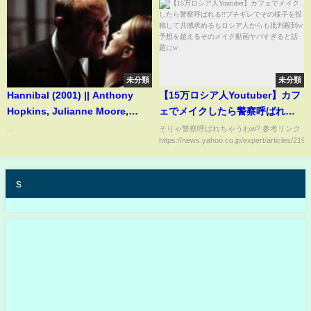
未分類
未分類
Hannibal (2001) || Anthony
【15万ロシア人Youtuber】カフ
Hopkins, Julianne Moore,
ェでメイクしたら警察呼ばれる!!
Gary Oldman Movies [FULL]
ブチギレでその様子を投稿して
...
そりゃ警察呼ばれちゃうわw? 参考リンク
https://news.yahoo.co.jp/expert/articles/2198a
共感求めるもロシア人からも批
判殺到w予想を超えるそのメイク
動画ヤバすぎると話題にw
s