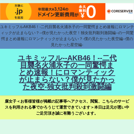
ユキミッフルAKB46！-二代目襲名火浦氷子の一同驚愕まとめ速報にロマンテ
ィックが止まらない？--僕が見たかった夜空！独女批判殺到激闘編--の一同驚
愕まとめ速報にロマンティックが止まらない？-僕の見たかった夜空編--僕の
見たかった星空編-
ユキミッフル--AKB46！--二代
目襲名火浦氷子の一同驚愕ま
とめ速報！にロマンティック
が止まらない？僕が見たかっ
た夜空-独女批判殺到激闘編
腐女子＜お客様皆様が掲載の記事等へアクセス、閲覧、こちらのサービ
スを利用される事でかろうじて運営できています＞本日は足元が悪い中
ご足労頂き誠に有難うございます。