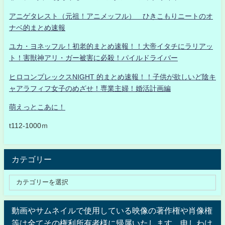
アニゲタレスト（元祖！アニメッフル） ひきこもりニートのオ
ナベ的まとめ速報
ユカ・ヨネッフル！初老的まとめ速報！！大帝イタチにラリアッ
ト！害獣神アリ・ガー被害に必殺！パイルドライバー
ヒロコンプレックスNIGHT 的まとめ速報！！子供が欲しいど陰キ
ャアラフィフ女子のめざせ！専業主婦！婚活計画編
萌えっとこあに！
t112-1000ｍ
カテゴリー
動画やサムネイルで使用している映像の著作権や肖像権
等は全てその権利所有者様に帰属いたします。申しわけ