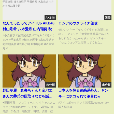
AKB48
国際
なんてったってアイドル AKB48
ロシアのウクライナ侵攻
村山彩希 八木愛月 山内瑞葵 秋山
ゼレンスキー「なんでイラクを攻撃した
の？」 アメリカ「大量破壊兵器があるか
由奈 岩立沙穂 小栗有以 倉野尾成
#小栗有以 #倉野尾成美 #下尾みう#鈴木く
もしれなかったからさ」 ゼレンスキー
るみ #千葉恵里 #橋本恵理子 #水島美結 #
美 佐藤綺星 下尾みう 鈴木くるみ
「なんでロシアは攻撃してくれな...
向井地美音 #武藤小麟 #村山彩希 #八木愛
千葉恵里 橋本恵理子 平田侑希 水
月 #...
島美結 向井地美音武藤小麟
未分類
未分類
野田草履 真央ちゃんと金バエ
日本人を煽る迷惑系外人、ヤン
さんの葬式の段取りなどを話し
キーにボコられて涙目にw
合う 2024年12月1日放送
■野田草履 プロフィール ツイキャスとニ
#アイスポセイドン #迷惑系youtuber #外
コ生とYouTuberやってます。 ●配信内容
国人配信者...
雑談、外配信、寝配信、料理、読書、政