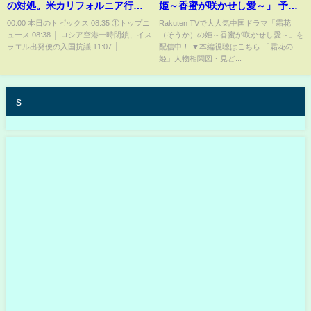
の対処。米カリフォルニア行き
姫～香蜜が咲かせし愛～」 予告
片道3万円台◀ZIPAIR特別運賃。
編
00:00 本日のトピックス 08:35 ①トップニ
Rakuten TVで大人気中国ドラマ「霜花
ュース 08:38 ├ ロシア空港一時閉鎖、イス
（そうか）の姫～香蜜が咲かせし愛～」を
米ロス郊外の身元不明男性は日
ラエル出発便の入国抗議 11:07 ├ ...
配信中！ ▼本編視聴はこちら 「霜花の
本人20代でした
姫」人物相関図・見ど...
s