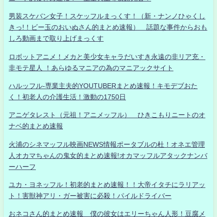
男装スケバン女子！スケッフルまっくす！（新・ナンノひゃくし
きっ!！ビー玉のおいぬさん的まとめ速報） 話題な事件からおも
しろ動画まで取り上げまっくす
ロボットアニメ！メカと美少女キャラだいすき永遠の非リア充・
非モテ星人 ！あらゆるマニアの為のマニアックサイト
ハルッフル-専業主夫的YOUTUBERまとめ速報！キモデブおた
く！初老人の介護生活！激動の1750日
アニゲタレスト（元祖！アニメッフル） ひきこもりニートのオ
ナベ的まとめ速報
火浦のシネマッフル映画NEWS情報ポータブルの杜！オネエ管理
人オカマちゃんの鬼女的まとめ速報!オカマッフルアタックナンバ
ーハーフ
ユカ・ヨネッフル！初老的まとめ速報！！大帝イタチにラリアッ
ト！害獣神アリ・ガー被害に必殺！パイルドライバー
おネコさん的まとめ速報 僕の彼女はエリーちゃん人形！豆腐メ