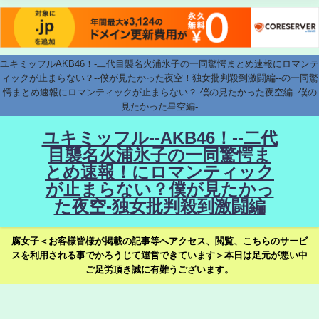
ユキミッフルAKB46！-二代目襲名火浦氷子の一同驚愕まとめ速報にロマンテ
ィックが止まらない？--僕が見たかった夜空！独女批判殺到激闘編--の一同驚
愕まとめ速報にロマンティックが止まらない？-僕の見たかった夜空編--僕の
見たかった星空編-
ユキミッフル--AKB46！--二代
目襲名火浦氷子の一同驚愕ま
とめ速報！にロマンティック
が止まらない？僕が見たかっ
た夜空-独女批判殺到激闘編
腐女子＜お客様皆様が掲載の記事等へアクセス、閲覧、こちらのサービ
スを利用される事でかろうじて運営できています＞本日は足元が悪い中
ご足労頂き誠に有難うございます。