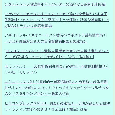
ンタルメンヘラ電波中年アルバイターのぬいぐるみ男子末路編
スケバン！デカッフルまっくす（デカい強い2次元嫁だいすき子
供部屋おじさんヒロシ之古惑仔的まとめ速報）話題な動画取り上
げMAX！デカいは正義刑事編
アキヨッフル-！ネオニートスケ番長のエキストラ芸能情報局！
（子ども部屋おばさんの自宅警備員的まとめ速報）
[ヨシヨシロッフル-！！-素浪人勇者カツオンの未解決事件簿へよ
うこそYOUKO！のナンノ洋子のはなしは信じるな編）]
モリッフル！ 50代無職独身的まとめ速報！有益便利情報サイ
トの杜 モリッフル
ユキユキッフル2！ど底辺的一同驚愕騒然まとめ速報！超氷河期
世代！人生の強制ロスカットですべてを失ったキグナス氷子の愛
のクリスタルキングボンビー脱出大作戦
ヒロコンプレックスNIGHT 的まとめ速報！！子供が欲しいど陰キ
ャアラフィフ女子のめざせ！専業主婦！婚活計画編