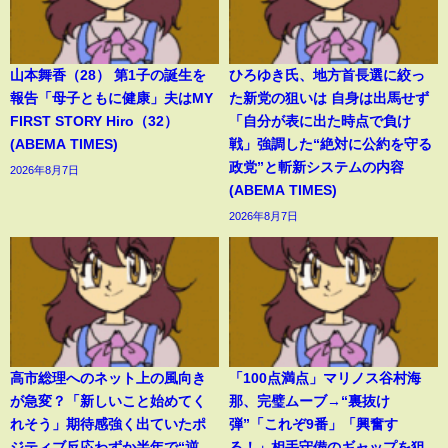
山本舞香（28） 第1子の誕生を
ひろゆき氏、地方首長選に絞っ
報告「母子ともに健康」夫はMY
た新党の狙いは 自身は出馬せず
FIRST STORY Hiro（32）
「自分が表に出た時点で負け
(ABEMA TIMES)
戦」強調した“絶対に公約を守る
政党”と斬新システムの内容
2026年8月7日
(ABEMA TIMES)
2026年8月7日
高市総理へのネット上の風向き
「100点満点」マリノス谷村海
が急変？「新しいこと始めてく
那、完璧ムーブ→“裏抜け
れそう」期待感強く出ていたポ
弾”「これぞ9番」「興奮す
ジティブ反応わずか半年で“逆
る！」相手守備のギャップを狙