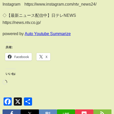
Instagram https://www.instagram.com/ntv_news24/
◇【最新ニュース配信中】日テレNEWS
https://news.ntv.co.jp/
powered by
Auto Youtube Summarize
共有:
Facebook
X
いいね:
Facebook
X
共
有
LINE