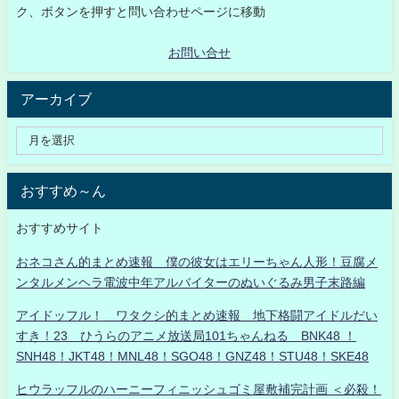
ク、ボタンを押すと問い合わせページに移動
お問い合せ
アーカイブ
おすすめ～ん
おすすめサイト
おネコさん的まとめ速報 僕の彼女はエリーちゃん人形！豆腐メ
ンタルメンヘラ電波中年アルバイターのぬいぐるみ男子末路編
アイドッフル！ ワタクシ的まとめ速報 地下格闘アイドルだい
すき！23 ひうらのアニメ放送局101ちゃんねる BNK48 ！
SNH48！JKT48！MNL48！SGO48！GNZ48！STU48！SKE48
ヒウラッフルのハーニーフィニッシュゴミ屋敷補完計画 ＜必殺！