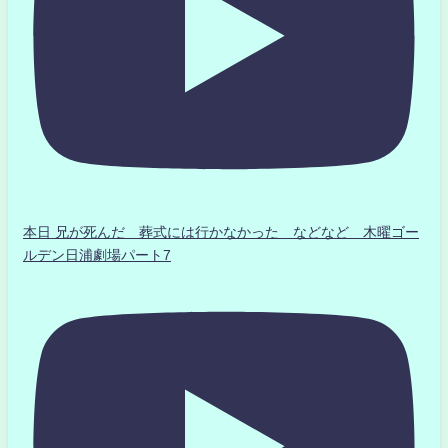
本日 兄が死んだ 葬式には行かなかった などなど 木曜ゴー
ルデン日浦劇場パート7