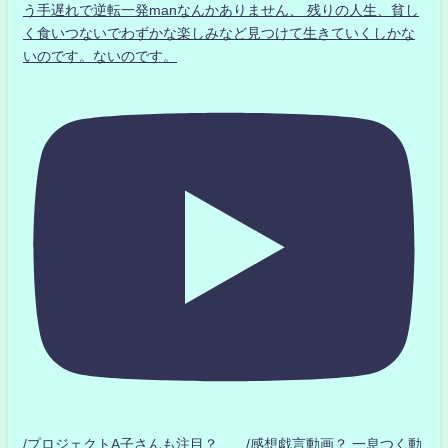
う手遅れで逆転一発manなんかありません、 残りの人生、貧し
く食いつないでわずかな楽しみなど見つけて生きていくしかな
いのです。ないのです。
/プロジェクトA子さんも注目？ /感想戯言動画？.一息つく動