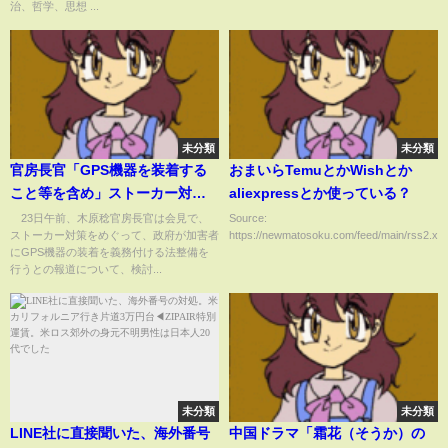
治、哲学、思想 ...
未分類
未分類
官房長官「GPS機器を装着する
おまいらTemuとかWishとか
こと等を含め」ストーカー対策
aliexpressとか使っている？
強化へ 法整備の必要性も検討
23日午前、木原稔官房長官は会見で、
Source:
ストーカー対策をめぐって、政府が加害者
https://newmatosoku.com/feed/main/rss2.xml.
(ABEMA TIMES)
にGPS機器の装着を義務付ける法整備を
行うとの報道について、検討...
未分類
未分類
LINE社に直接聞いた、海外番号
中国ドラマ「霜花（そうか）の