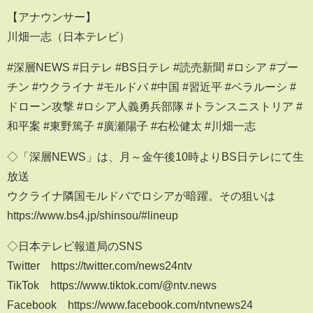
【アナウンサー】
川畑一志（日本テレビ）
#深層NEWS #日テレ #BS日テレ #読売新聞 #ロシア #プー
チン #ウクライナ #モルドバ #中国 #習近平 #ベラルーシ #
ドローン攻撃 #ロシア人義勇兵部隊 #トランスニストリア #
和平案 #東野篤子 #廣瀬陽子 #右松健太 #川畑一志
◇「深層NEWS」は、月～金午後10時よりBS日テレにて生
放送
ウクライナ隣国モルドバでロシアが暗躍。その狙いは
https://www.bs4.jp/shinsou/#lineup
◇日本テレビ報道局のSNS
Twitter https://twitter.com/news24ntv
TikTok https://www.tiktok.com/@ntv.news
Facebook https://www.facebook.com/ntvnews24