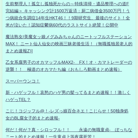
生前整理人！孤立し孤独死からの～特殊清掃・遺品整理への道F
完結編＞ キャッシング計1500万返済：厨二病借金3500万円！う
つ病統合失調症14年生HKT46！！9期研究生、最後のサイト！全
米が泣いた！認知症鬱病60代のラストサイト絶賛！公開中
魔法熟女/美魔女ッ娘メグみみちゃんのニートッフルステーション
MAX！ ニート仙人仙女の映画三昧老後生活！（無職孤独居老人的
まとめ速報Z)]
乙女系腐男子のオカマッフルMAX2- FX！オ・カマトレーダーの
逆襲！！ 極道のオカマたち編（おもしろ動画まとめ速報）
スーパーウンコ！
新・ハゲッフル！哀愁のハゲ男の髪ってるまとめ速報！！激しく
ハゲっTEL？
こじ！コジッフル@！-レズっ娘百合ネエ！こじらせ！50独身処
女のBL腐女子的まとめ速報-
何だ！何が？真・シロッフル！！ 永遠の無職童貞- ぼっちな
ニート的まとめ速報！一生童貞上等夜露死苦！