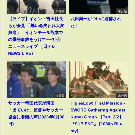
未分類
未分類
【ライブ】イオン・吉田社長
八田與一がついに逮捕され
らが会見 「尊い命失われ大変
た！
無念」 イオンモール熊本で
の爆発事故をうけて──社会
ニュースライブ （日テレ
NEWS LIVE）
未分類
未分類
サッカー韓国代表が帰国
High&Low: Final Mission -
「出ていけ」監督やサッカー
SWORD Gathering Against
協会に非難の声(2026年6月30
Kuryu Group 【Part. 2/2】
日)
『SUB ENG』 [1080p Blu-
ray]