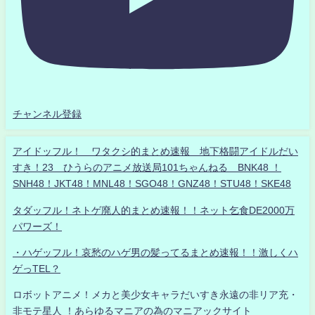
チャンネル登録
アイドッフル！ ワタクシ的まとめ速報 地下格闘アイドルだい
すき！23 ひうらのアニメ放送局101ちゃんねる BNK48 ！
SNH48！JKT48！MNL48！SGO48！GNZ48！STU48！SKE48
タダッフル！ネトゲ廃人的まとめ速報！！ネット乞食DE2000万
パワーズ！
・ハゲッフル！哀愁のハゲ男の髪ってるまとめ速報！！激しくハ
ゲっTEL？
ロボットアニメ！メカと美少女キャラだいすき永遠の非リア充・
非モテ星人 ！あらゆるマニアの為のマニアックサイト