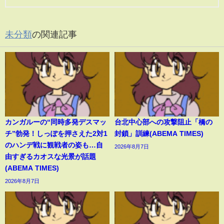
未分類
の関連記事
カンガルーの“同時多発デスマッ
台北中心部への攻撃阻止「橋の
チ”勃発！しっぽを押さえた2対1
封鎖」訓練(ABEMA TIMES)
のハンデ戦に観戦者の姿も…自
2026年8月7日
由すぎるカオスな光景が話題
(ABEMA TIMES)
2026年8月7日