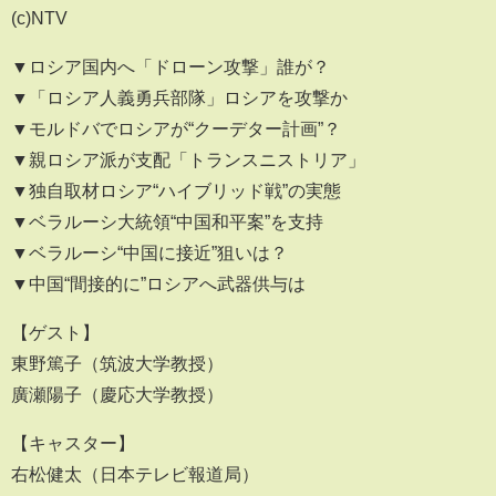
(c)NTV
▼ロシア国内へ「ドローン攻撃」誰が？
▼「ロシア人義勇兵部隊」ロシアを攻撃か
▼モルドバでロシアが“クーデター計画”？
▼親ロシア派が支配「トランスニストリア」
▼独自取材ロシア“ハイブリッド戦”の実態
▼ベラルーシ大統領“中国和平案”を支持
▼ベラルーシ“中国に接近”狙いは？
▼中国“間接的に”ロシアへ武器供与は
【ゲスト】
東野篤子（筑波大学教授）
廣瀬陽子（慶応大学教授）
【キャスター】
右松健太（日本テレビ報道局）