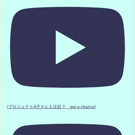
/プロジェクトA子さんも注目？ get a chance!