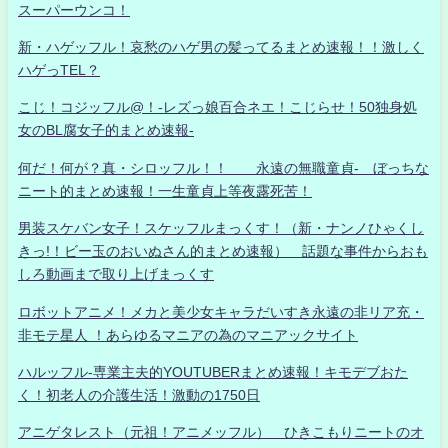
スーパーウンコ！
新・ハゲッフル！哀愁のハゲ男の髪ってるまとめ速報！！激しく
ハゲっTEL？
こじ！コジッフル@！-レズっ娘百合ネエ！こじらせ！50独身処
女のBL腐女子的まとめ速報-
何だ！何が？真・シロッフル！！ 永遠の無職童貞- ぼっちな
ニート的まとめ速報！一生童貞上等夜露死苦！
男装スケバン女子！スケッフルまっくす！（新・ナンノひゃくし
きっ!！ビー玉のおいぬさん的まとめ速報） 話題な事件からおも
しろ動画まで取り上げまっくす
ロボットアニメ！メカと美少女キャラだいすき永遠の非リア充・
非モテ星人 ！あらゆるマニアの為のマニアックサイト
ハルッフル-専業主夫的YOUTUBERまとめ速報！キモデブおた
く！初老人の介護生活！激動の1750日
アニゲタレスト（元祖！アニメッフル） ひきこもりニートのオ