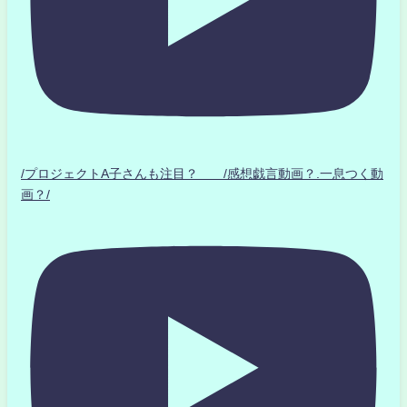
/プロジェクトA子さんも注目？ /感想戯言動画？.一息つく動
画？/