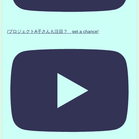
/プロジェクトA子さんも注目？ get a chance!