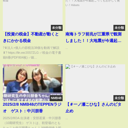
未分類
未分類
【投資の税金】不動産が動くと
南海トラフ前兆が三重県で観測
きにかかる税金
しました！！大地震が今週起こ
ってもおかしく無い！#shorts
?⬇︎法人+個人の節税法38個を動画で解説
...
⬇︎? https://lin.ee/J0S7ZLG ✅税金の電子書
籍6冊(PDF804枚) ✅銀...
NMB48
未分類
2025/2/8 NMB48のTEPPENラジ
【＃一ノ瀬こひな】さんのビタ
オ ゲスト：中川朋香
止め
2025/2/8OA 出演者：安部若菜・中川朋香
...
（10期研究生） ゲストは、初登場のとも
ちゃこと中川朋香ちゃん！ NMB48史上初