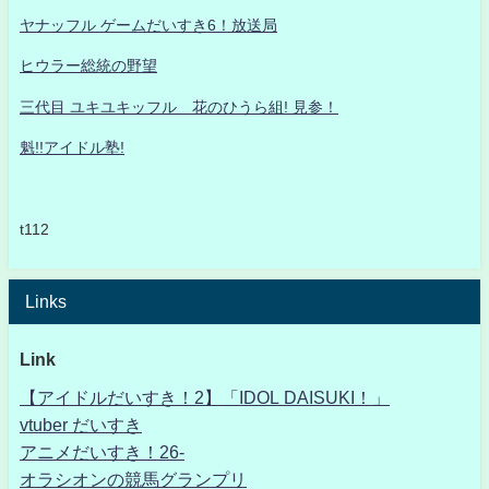
ヤナッフル ゲームだいすき6！放送局
ヒウラー総統の野望
三代目 ユキユキッフル 花のひうら組! 見参！
魁!!アイドル塾!
t112
Links
Link
【アイドルだいすき！2】「IDOL DAISUKI！」
vtuber だいすき
アニメだいすき！26-
オラシオンの競馬グランプリ