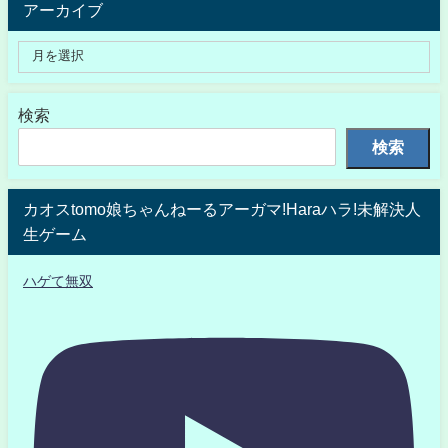
アーカイブ
検索
検索
カオスtomo娘ちゃんねーるアーガマ!Haraハラ!未解決人
生ゲーム
ハゲて無双