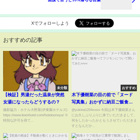
Xでフォローしよう
おすすめの記事
未分類
おすすめ
【検証】男湯だった温泉が突然
木下優樹菜の目の前で「ヌード
女湯になったらどうするの？
写真集」おかずに納豆ご飯食べ
てフジモンについて聞いてみた
撮影協力：ホテル大野屋(伊東園ホテルズ)
@yukina1204xoxo 今回は木下優樹菜さん
https://www.itoenhotel.com/hoteloonoya/ ※
にお久しぶりぶりに来ていただきまして、
www
特別な許可を得て...
何をしたかったかともうさせていただきま
すとなんだか...