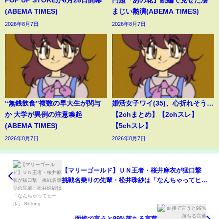
POP UP STOREが8月28日開幕
円超『あの花』続編で見せた凄
(ABEMA TIMES)
まじい熱演(ABEMA TIMES)
2026年8月7日
2026年8月7日
“無銭飲食”複数の早大生が関与
婚活女子ワイ(35)、心折れそう…
か 大学が異例の注意喚起
【2chまとめ】【2chスレ】
(ABEMA TIMES)
【5chスレ】
2026年8月7日
2026年8月7日
【マリーゴールド】ＵＮ王者・桜井麻衣が猛口撃
挑戦名乗りの先輩・松井珠紗は「なんちゃってヒー
ル」 Sk king
面接で言うと99%落ちる言葉