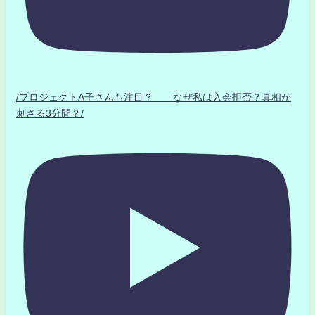
/プロジェクトA子さんも注目？ なぜ私は入会拒否？真相が
刺さる3分間？/