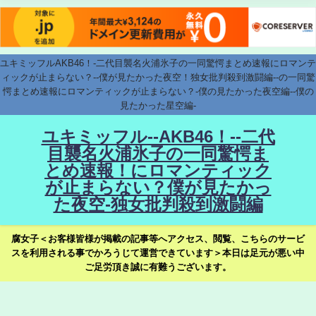
ユキミッフルAKB46！-二代目襲名火浦氷子の一同驚愕まとめ速報にロマンテ
ィックが止まらない？--僕が見たかった夜空！独女批判殺到激闘編--の一同驚
愕まとめ速報にロマンティックが止まらない？-僕の見たかった夜空編--僕の
見たかった星空編-
ユキミッフル--AKB46！--二代
目襲名火浦氷子の一同驚愕ま
とめ速報！にロマンティック
が止まらない？僕が見たかっ
た夜空-独女批判殺到激闘編
腐女子＜お客様皆様が掲載の記事等へアクセス、閲覧、こちらのサービ
スを利用される事でかろうじて運営できています＞本日は足元が悪い中
ご足労頂き誠に有難うございます。