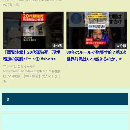
の和歌山県...
未分類
未分類
【閲覧注意】20代孤独死、現場
80年のルールが崩壊寸前？第3次
増加の実態パート① #shorts
世界対戦はいつ起きるのか、#世
界 #ルール #戦争
フルverはこちらから▷
...
https://youtu.be/odm2NQpRnec ▼再生回
数Top10動画 【8050問題】大人の引きこ
も...
s