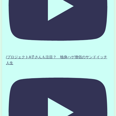
/プロジェクトA子さんも注目？ 独身ハゲ僧侶のサンドイッチ
人生