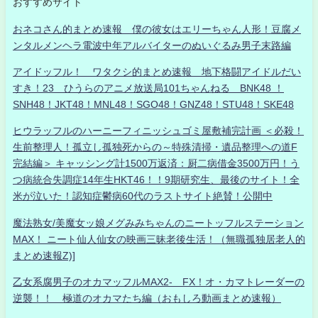
おすすめサイト
おネコさん的まとめ速報 僕の彼女はエリーちゃん人形！豆腐メ
ンタルメンヘラ電波中年アルバイターのぬいぐるみ男子末路編
アイドッフル！ ワタクシ的まとめ速報 地下格闘アイドルだい
すき！23 ひうらのアニメ放送局101ちゃんねる BNK48 ！
SNH48！JKT48！MNL48！SGO48！GNZ48！STU48！SKE48
ヒウラッフルのハーニーフィニッシュゴミ屋敷補完計画 ＜必殺！
生前整理人！孤立し孤独死からの～特殊清掃・遺品整理への道F
完結編＞ キャッシング計1500万返済：厨二病借金3500万円！う
つ病統合失調症14年生HKT46！！9期研究生、最後のサイト！全
米が泣いた！認知症鬱病60代のラストサイト絶賛！公開中
魔法熟女/美魔女ッ娘メグみみちゃんのニートッフルステーション
MAX！ ニート仙人仙女の映画三昧老後生活！（無職孤独居老人的
まとめ速報Z)]
乙女系腐男子のオカマッフルMAX2- FX！オ・カマトレーダーの
逆襲！！ 極道のオカマたち編（おもしろ動画まとめ速報）