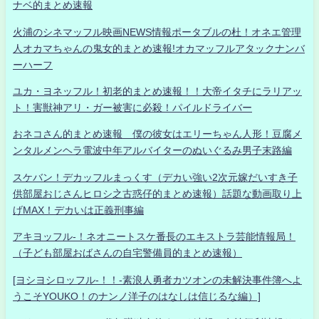
ナベ的まとめ速報
火浦のシネマッフル映画NEWS情報ポータブルの杜！オネエ管理
人オカマちゃんの鬼女的まとめ速報!オカマッフルアタックナンバ
ーハーフ
ユカ・ヨネッフル！初老的まとめ速報！！大帝イタチにラリアッ
ト！害獣神アリ・ガー被害に必殺！パイルドライバー
おネコさん的まとめ速報 僕の彼女はエリーちゃん人形！豆腐メ
ンタルメンヘラ電波中年アルバイターのぬいぐるみ男子末路編
スケバン！デカッフルまっくす（デカい強い2次元嫁だいすき子
供部屋おじさんヒロシ之古惑仔的まとめ速報）話題な動画取り上
げMAX！デカいは正義刑事編
アキヨッフル-！ネオニートスケ番長のエキストラ芸能情報局！
（子ども部屋おばさんの自宅警備員的まとめ速報）
[ヨシヨシロッフル-！！-素浪人勇者カツオンの未解決事件簿へよ
うこそYOUKO！のナンノ洋子のはなしは信じるな編）]