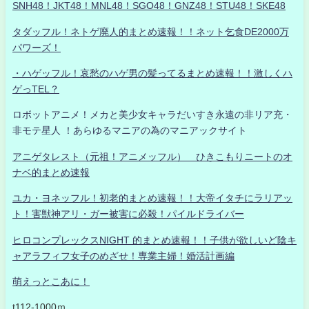
SNH48！JKT48！MNL48！SGO48！GNZ48！STU48！SKE48
タダッフル！ネトゲ廃人的まとめ速報！！ネット乞食DE2000万
パワーズ！
・ハゲッフル！哀愁のハゲ男の髪ってるまとめ速報！！激しくハ
ゲっTEL？
ロボットアニメ！メカと美少女キャラだいすき永遠の非リア充・
非モテ星人 ！あらゆるマニアの為のマニアックサイト
アニゲタレスト（元祖！アニメッフル） ひきこもりニートのオ
ナベ的まとめ速報
ユカ・ヨネッフル！初老的まとめ速報！！大帝イタチにラリアッ
ト！害獣神アリ・ガー被害に必殺！パイルドライバー
ヒロコンプレックスNIGHT 的まとめ速報！！子供が欲しいど陰キ
ャアラフィフ女子のめざせ！専業主婦！婚活計画編
萌えっとこあに！
t112-1000ｍ