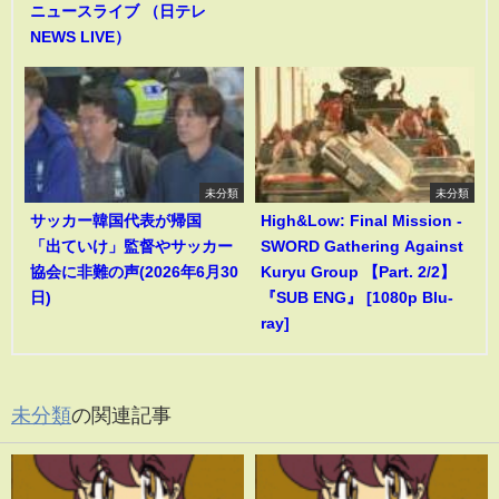
ニュースライブ （日テレ
NEWS LIVE）
未分類
未分類
サッカー韓国代表が帰国
High&Low: Final Mission -
「出ていけ」監督やサッカー
SWORD Gathering Against
協会に非難の声(2026年6月30
Kuryu Group 【Part. 2/2】
日)
『SUB ENG』 [1080p Blu-
ray]
未分類
の関連記事