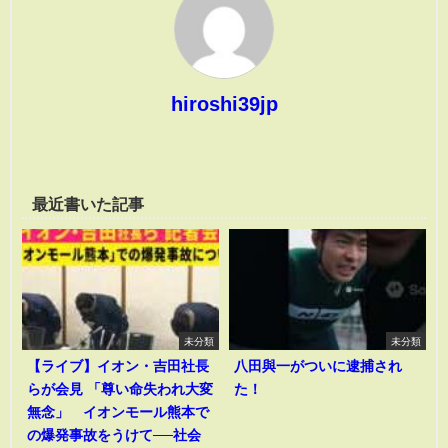
hiroshi39jp
最近書いた記事
未分類
未分類
【ライブ】イオン・吉田社長
八田與一がついに逮捕され
らが会見 「尊い命失われ大変
た！
無念」 イオンモール熊本で
の爆発事故をうけて──社会