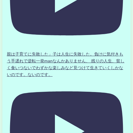
親は子育てに失敗した」子は人生に失敗した。負けに気付きも
う手遅れで逆転一発manなんかありません、 残りの人生、貧し
く食いつないでわずかな楽しみなど見つけて生きていくしかな
いのです。ないのです。