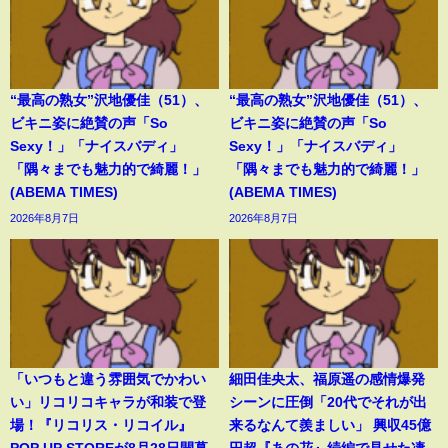
“最高の熟女”沢地優佳（51）、
“最高の熟女”沢地優佳（51）、
ビキニ姿に絶賛の声「So
ビキニ姿に絶賛の声「So
Sexy！」「ナイスバディ」
Sexy！」「ナイスバディ」
「隅々までも魅力的で綺麗！」
「隅々までも魅力的で綺麗！」
(ABEMA TIMES)
(ABEMA TIMES)
2026年8月7日
2026年8月7日
「いつもと違う雰囲気でかわい
細田佳央太、福原遥の感情爆発
い」リコリコキャラが和装で登
シーンに圧倒「20代でそれが出
場！『リコリス・リコイル』
来るなんて羨ましい」 興収45億