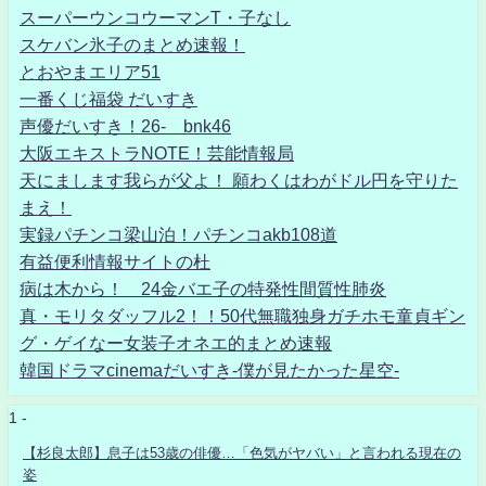
スーパーウンコウーマンT・子なし
スケバン氷子のまとめ速報！
とおやまエリア51
一番くじ福袋 だいすき
声優だいすき！26- bnk46
大阪エキストラNOTE！芸能情報局
天にまします我らが父よ！ 願わくはわがドル円を守りた
まえ！
実録パチンコ梁山泊！パチンコakb108道
有益便利情報サイトの杜
病は木から！ 24金バエ子の特発性間質性肺炎
真・モリタダッフル2！！50代無職独身ガチホモ童貞ギン
グ・ゲイなー女装子オネエ的まとめ速報
韓国ドラマcinemaだいすき-僕が見たかった星空-
1 -
【杉良太郎】息子は53歳の俳優…「色気がヤバい」と言われる現在の
姿