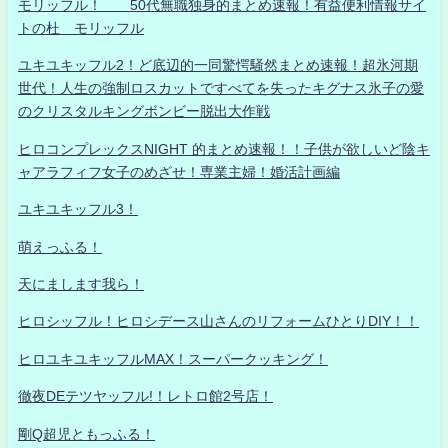
モリッフル！ 50代無職独身的まとめ速報！有益便利情報サイ
トの杜 モリッフル
ユキユキッフル2！ど底辺的一同驚愕騒然まとめ速報！超氷河期
世代！人生の強制ロスカットですべてを失ったキグナス氷子の愛
のクリスタルキングボンビー脱出大作戦
ヒロコンプレックスNIGHT 的まとめ速報！！子供が欲しいど陰キ
ャアラフィフ女子のめざせ！専業主婦！婚活計画編
ユキユキッフル3！
萌えっふる！
天にまします我ら！
ヒロシッフル！ヒロシデース山さんのリフォームひとりDIY！！
ヒロユキユキッフルMAX！スーパークッキング！
徹夜DEテツヤッフル!！レトロ館2号店！
剛Q超児ともっふる！