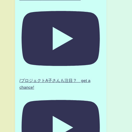
/プロジェクトA子さんも注目？ get a
chance!