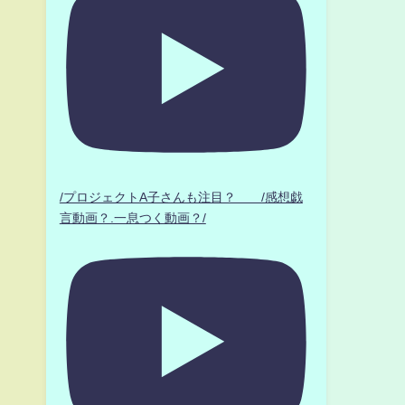
/プロジェクトA子さんも注目？ /感想戯
言動画？.一息つく動画？/