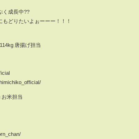
く成長中??
にもどりたいよぉーーー！！！
114kg 唐揚げ担当
cial
imichiko_official/
g お米担当
orn_chan/