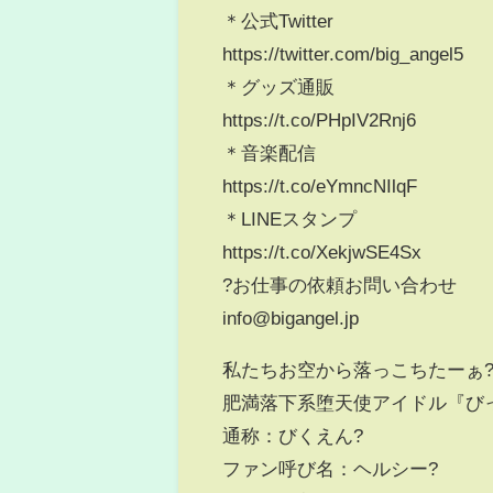
＊公式Twitter
https://twitter.com/big_angel5
＊グッズ通販
https://t.co/PHpIV2Rnj6
＊音楽配信
https://t.co/eYmncNIlqF
＊LINEスタンプ
https://t.co/XekjwSE4Sx
?お仕事の依頼お問い合わせ
info@bigangel.jp
私たちお空から落っこちたーぁ
肥満落下系堕天使アイドル『びっ
通称：びくえん?
ファン呼び名：ヘルシー?