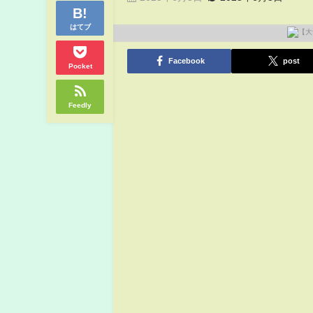
はてブ
Facebook
post
Pocket
Feedly