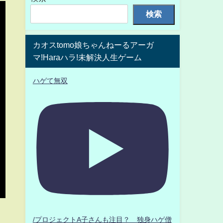
検索
カオスtomo娘ちゃんねーるアーガ
マ!Haraハラ!未解決人生ゲーム
ハゲて無双
/プロジェクトA子さんも注目？ 独身ハゲ僧