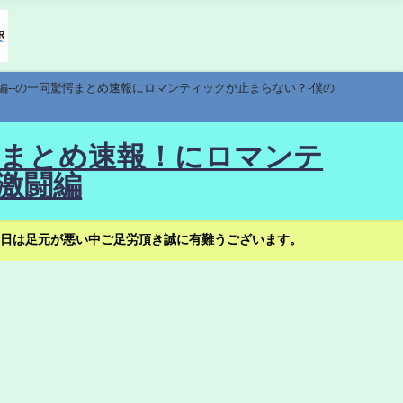
編--の一同驚愕まとめ速報にロマンティックが止まらない？-僕の
驚愕まとめ速報！にロマンテ
激闘編
日は足元が悪い中ご足労頂き誠に有難うございます。