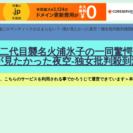
速報にロマンティックが止まらない？--僕が見たかった夜空！独女批判殺到激闘
！--二代目襲名火浦氷子の一同
見たかった夜空-独女批判殺到
、こちらのサービスを利用される事でかろうじて運営できています＞本