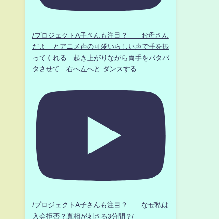
/プロジェクトA子さんも注目？ お母さん
だよ とアニメ声の可愛いらしい声で手を振
ってくれる 起き上がりながら両手をパタパ
タさせて 右へ左へと ダンスする
/プロジェクトA子さんも注目？ なぜ私は
入会拒否？真相が刺さる3分間？/