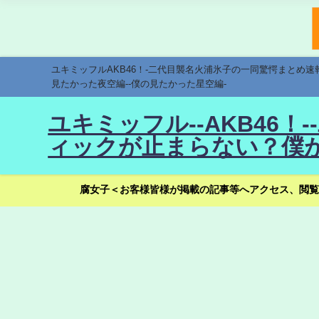
ユキミッフルAKB46！-二代目襲名火浦氷子の一同驚愕まとめ
見たかった夜空編--僕の見たかった星空編-
ユキミッフル--AKB46
ィックが止まらない？僕が
腐女子＜お客様皆様が掲載の記事等へアクセス、閲覧