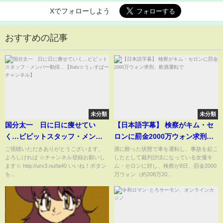
Xでフォローしよう
おすすめの記事
未分類
未分類
国分太一 日に日に痩せてい
【日本語字幕】 検察がキム・セ
く…ビビットスタッフ・メンバ
ロンに罰金2000万ウォン求刑、
ー動揺…【Balu☆うぃすぱーチ
飲酒運転で
ご視聴いただきありがとうございます。
酒に酔った状態で車を運転し、事故を起こ
よろしければ ☆チャンネル登録お願いし
したとして裁判沙汰になっている女優キ
ャンネル】
ます☆ http://urx3.nu/Ia40 いいね！ボタン
ム・セロンに対し、検察が8日、罰金2000
を...
万ウォン（約208万20...