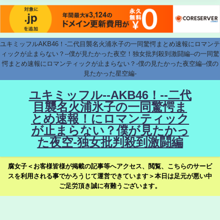
ユキミッフルAKB46！-二代目襲名火浦氷子の一同驚愕まとめ速報にロマンテ
ィックが止まらない？--僕が見たかった夜空！独女批判殺到激闘編--の一同驚
愕まとめ速報にロマンティックが止まらない？-僕の見たかった夜空編--僕の
見たかった星空編-
ユキミッフル--AKB46！--二代
目襲名火浦氷子の一同驚愕ま
とめ速報！にロマンティック
が止まらない？僕が見たかっ
た夜空-独女批判殺到激闘編
腐女子＜お客様皆様が掲載の記事等へアクセス、閲覧、こちらのサービ
スを利用される事でかろうじて運営できています＞本日は足元が悪い中
ご足労頂き誠に有難うございます。