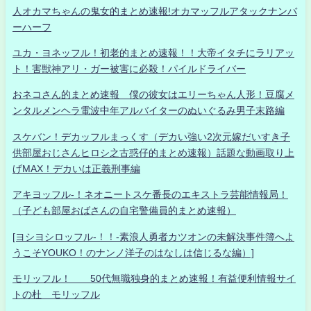
人オカマちゃんの鬼女的まとめ速報!オカマッフルアタックナンバ
ーハーフ
ユカ・ヨネッフル！初老的まとめ速報！！大帝イタチにラリアッ
ト！害獣神アリ・ガー被害に必殺！パイルドライバー
おネコさん的まとめ速報 僕の彼女はエリーちゃん人形！豆腐メ
ンタルメンヘラ電波中年アルバイターのぬいぐるみ男子末路編
スケバン！デカッフルまっくす（デカい強い2次元嫁だいすき子
供部屋おじさんヒロシ之古惑仔的まとめ速報）話題な動画取り上
げMAX！デカいは正義刑事編
アキヨッフル-！ネオニートスケ番長のエキストラ芸能情報局！
（子ども部屋おばさんの自宅警備員的まとめ速報）
[ヨシヨシロッフル-！！-素浪人勇者カツオンの未解決事件簿へよ
うこそYOUKO！のナンノ洋子のはなしは信じるな編）]
モリッフル！ 50代無職独身的まとめ速報！有益便利情報サイ
トの杜 モリッフル