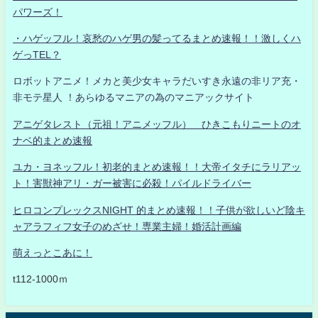
パワーズ！
・ハゲッフル！哀愁のハゲ男の髪ってるまとめ速報！！激しくハ
ゲっTEL？
ロボットアニメ！メカと美少女キャラだいすき永遠の非リア充・
非モテ星人 ！あらゆるマニアの為のマニアックサイト
アニゲタレスト（元祖！アニメッフル） ひきこもりニートのオ
ナベ的まとめ速報
ユカ・ヨネッフル！初老的まとめ速報！！大帝イタチにラリアッ
ト！害獣神アリ・ガー被害に必殺！パイルドライバー
ヒロコンプレックスNIGHT 的まとめ速報！！子供が欲しいど陰キ
ャアラフィフ女子のめざせ！専業主婦！婚活計画編
萌えっとこあに！
t112-1000ｍ