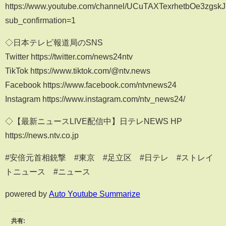
https://www.youtube.com/channel/UCuTAXTexrhetbOe3zgsk
sub_confirmation=1
◇日本テレビ報道局のSNS
Twitter https://twitter.com/news24ntv
TikTok https://www.tiktok.com/@ntv.news
Facebook https://www.facebook.com/ntvnews24
Instagram https://www.instagram.com/ntv_news24/
◇【最新ニュースLIVE配信中】日テレNEWS HP
https://news.ntv.co.jp
#安倍元首相銃撃 #東京 #足立区 #日テレ #ストレイ
トニュース #ニュース
powered by
Auto Youtube Summarize
共有: