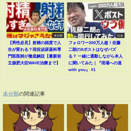
未分類
社会
【男性必見】射精の頻度で人
フォロワー200万人超！佐藤
生が変わる？現役泌尿器科専
二朗のXポストはなぜバズ
門医医師が徹底解説【最新前
る？ 一緒に通勤しながら本人
立腺肥大症WAVE治療まで】
に聞いてみた｜『現場への道
with you』 #1
未分類
の関連記事