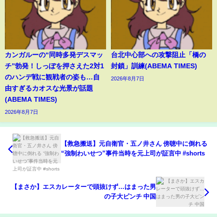
カンガルーの“同時多発デスマッ
台北中心部への攻撃阻止「橋の
チ”勃発！しっぽを押さえた2対1
封鎖」訓練(ABEMA TIMES)
のハンデ戦に観戦者の姿も…自
2026年8月7日
由すぎるカオスな光景が話題
(ABEMA TIMES)
2026年8月7日
【救急搬送】元自衛官・五ノ井さん 傍聴中に倒れる
“強制わいせつ”事件当時を元上司が証言中 #shorts
【まさか】エスカレーターで頭抜けず…はまった男
の子大ピンチ 中国