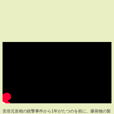
安倍元首相の銃撃事件から1年がたつのを前に、爆発物の製