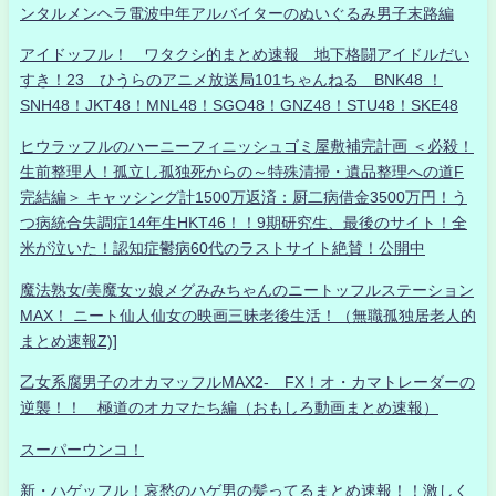
ンタルメンヘラ電波中年アルバイターのぬいぐるみ男子末路編
アイドッフル！ ワタクシ的まとめ速報 地下格闘アイドルだい
すき！23 ひうらのアニメ放送局101ちゃんねる BNK48 ！
SNH48！JKT48！MNL48！SGO48！GNZ48！STU48！SKE48
ヒウラッフルのハーニーフィニッシュゴミ屋敷補完計画 ＜必殺！
生前整理人！孤立し孤独死からの～特殊清掃・遺品整理への道F
完結編＞ キャッシング計1500万返済：厨二病借金3500万円！う
つ病統合失調症14年生HKT46！！9期研究生、最後のサイト！全
米が泣いた！認知症鬱病60代のラストサイト絶賛！公開中
魔法熟女/美魔女ッ娘メグみみちゃんのニートッフルステーション
MAX！ ニート仙人仙女の映画三昧老後生活！（無職孤独居老人的
まとめ速報Z)]
乙女系腐男子のオカマッフルMAX2- FX！オ・カマトレーダーの
逆襲！！ 極道のオカマたち編（おもしろ動画まとめ速報）
スーパーウンコ！
新・ハゲッフル！哀愁のハゲ男の髪ってるまとめ速報！！激しく