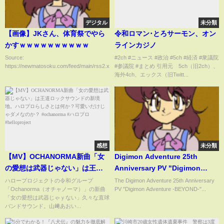
デジタル
未分類
【画像】JKさん、体育祭でやら
令和ロマン･とろサーモン、オン
かすｗｗｗｗｗｗｗｗｗｗ
ラインカジノ
Source:
#2ch #ニュース #政治 #5ch #経済 #衆議院
https://newmatosoku.com/feed/main/rss2.xml...
#参議院 #まとめ 引用元 5ch（旧2ch）、
海外4ch、エックス（旧Twitt...
感想
未分類
【MV】OCHANORMA新曲「女
Digimon Adventure 25th
の愛想は武器じゃない」は王道
Anniversary PV "Digimon
ロックサウンドの新境地。ハロ
Adventure-BEYOND-"
ハロープロジェクトの令和グループ
The Digimon Adventure 25th Anniversary
「Ochanorma（オチャノーマ）」の新曲
PV "Digimon Adventure -BEYOND-"...
プロらしさとは何か？可愛いだ
「女の愛想は武器じゃｙない」久々な直球
けじゃダメなのか？
バンドサウンド。山﨑あおい...
#ochanorma #ハロプロ