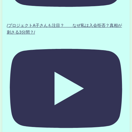
/プロジェクトA子さんも注目？ なぜ私は入会拒否？真相が
刺さる3分間？/