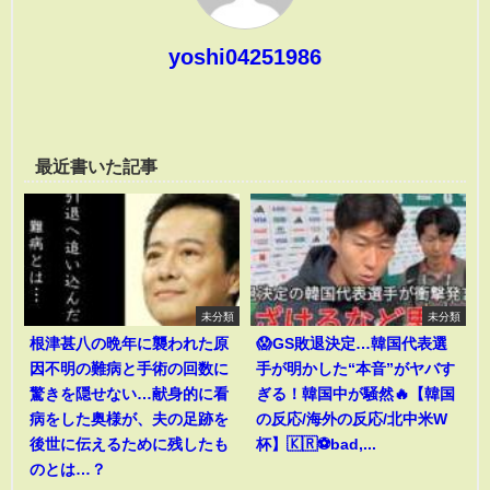
yoshi04251986
最近書いた記事
未分類
未分類
根津甚八の晩年に襲われた原
😱GS敗退決定…韓国代表選
因不明の難病と手術の回数に
手が明かした“本音”がヤバす
驚きを隠せない…献身的に看
ぎる！韓国中が騒然🔥【韓国
病をした奥様が、夫の足跡を
の反応/海外の反応/北中米W
後世に伝えるために残したも
杯】🇰🇷⚽bad,...
のとは…？