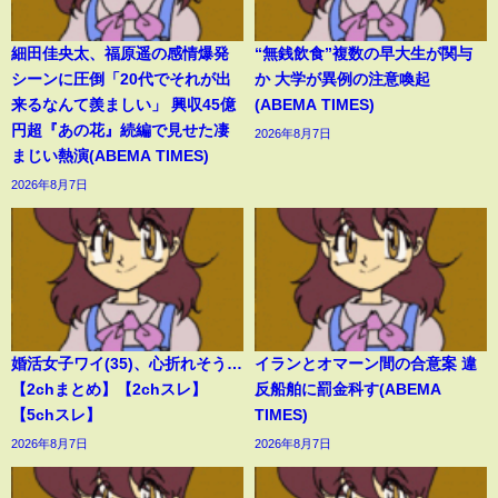
細田佳央太、福原遥の感情爆発
“無銭飲食”複数の早大生が関与
シーンに圧倒「20代でそれが出
か 大学が異例の注意喚起
来るなんて羨ましい」 興収45億
(ABEMA TIMES)
円超『あの花』続編で見せた凄
2026年8月7日
まじい熱演(ABEMA TIMES)
2026年8月7日
婚活女子ワイ(35)、心折れそう…
イランとオマーン間の合意案 違
【2chまとめ】【2chスレ】
反船舶に罰金科す(ABEMA
【5chスレ】
TIMES)
2026年8月7日
2026年8月7日