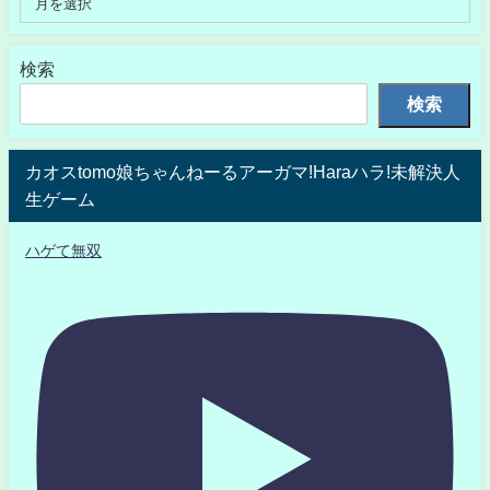
検索
検索
カオスtomo娘ちゃんねーるアーガマ!Haraハラ!未解決人
生ゲーム
ハゲて無双