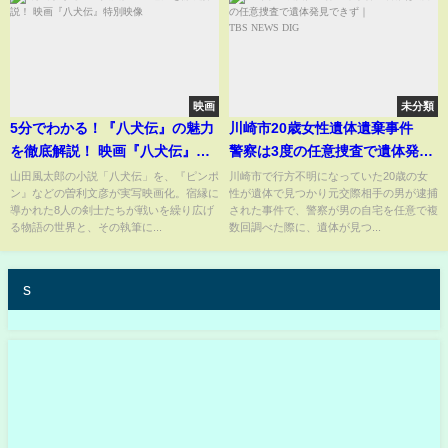
#helloproject
映画
未分類
5分でわかる！『八犬伝』の魅力
川崎市20歳女性遺体遺棄事件
を徹底解説！ 映画『八犬伝』特
警察は3度の任意捜査で遺体発見
別映像
できず｜TBS NEWS DIG
山田風太郎の小説「八犬伝」を、『ピンポ
川崎市で行方不明になっていた20歳の女
ン』などの曽利文彦が実写映画化。宿縁に
性が遺体で見つかり元交際相手の男が逮捕
導かれた8人の剣士たちが戦いを繰り広げ
された事件で、警察が男の自宅を任意で複
る物語の世界と、その執筆に...
数回調べた際に、遺体が見つ...
s