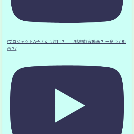
/プロジェクトA子さんも注目？ /感想戯言動画？.一息つく動
画？/