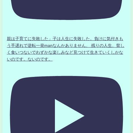
親は子育てに失敗した」子は人生に失敗した。負けに気付きも
う手遅れで逆転一発manなんかありません、 残りの人生、貧し
く食いつないでわずかな楽しみなど見つけて生きていくしかな
いのです。ないのです。