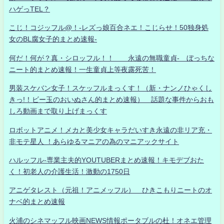
ハゲっTEL？
こじ！コジッフル@！-レズっ娘百合ネエ！こじらせ！50独身処
女のBL腐女子的まとめ速報-
何だ！何が？真・シロッフル！！ 永遠の無職童貞- ぼっちな
ニート的まとめ速報！一生童貞上等夜露死苦！
男装スケバン女子！スケッフルまっくす！（新・ナンノひゃくし
きっ!！ビー玉のおいぬさん的まとめ速報） 話題な事件からおも
しろ動画まで取り上げまっくす
ロボットアニメ！メカと美少女キャラだいすき永遠の非リア充・
非モテ星人 ！あらゆるマニアの為のマニアックサイト
ハルッフル-専業主夫的YOUTUBERまとめ速報！キモデブおた
く！初老人の介護生活！激動の1750日
アニゲタレスト（元祖！アニメッフル） ひきこもりニートのオ
ナベ的まとめ速報
火浦のシネマッフル映画NEWS情報ポータブルの杜！オネエ管理