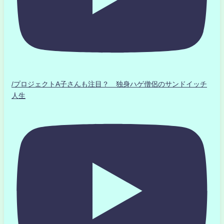
/プロジェクトA子さんも注目？ 独身ハゲ僧侶のサンドイッチ
人生