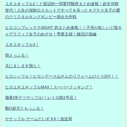
ユキユキッフル2！ど底辺的一同驚愕騒然まとめ速報！超氷河期
世代！人生の強制ロスカットですべてを失ったキグナス氷子の愛
のクリスタルキングボンビー脱出大作戦
ヒロコンプレックスNIGHT 的まとめ速報！！子供が欲しいど陰キ
ャアラフィフ女子のめざせ！専業主婦！婚活計画編
ユキユキッフル3！
萌えっふる！
天にまします我ら！
ヒロシッフル！ヒロシデース山さんのリフォームひとりDIY！！
ヒロユキユキッフルMAX！スーパークッキング！
徹夜DEテツヤッフル!！レトロ館2号店！
剛Q超児ともっふる！
ヤナッフル ゲームだいすき6！放送局