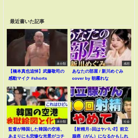
最近書いた記事
未分類
感想
【橋本真也追悼】武藤敬司の
あなたの部屋 / 新川めぐみ
感動マイク #shorts
cover by 朝霧れな
未分類
社会
監督が帰国した韓国の空港、
【射精月○回はヤバい⁉︎】前立
あまりにも悲惨な光景がコチ
腺癌（がん）になるかもしれ