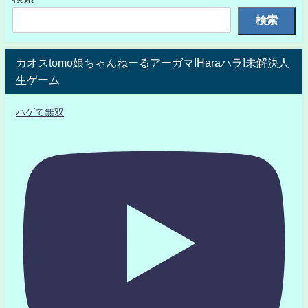
検索
カオスtomo娘ちゃんねーるアーガマ!Haraハラ!未解決人
生ゲーム
ハゲて無双