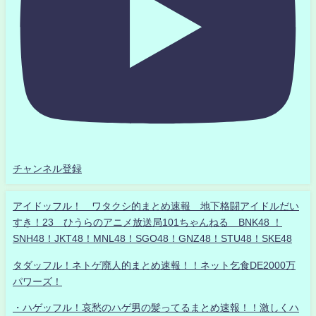
チャンネル登録
アイドッフル！ ワタクシ的まとめ速報 地下格闘アイドルだい
すき！23 ひうらのアニメ放送局101ちゃんねる BNK48 ！
SNH48！JKT48！MNL48！SGO48！GNZ48！STU48！SKE48
タダッフル！ネトゲ廃人的まとめ速報！！ネット乞食DE2000万
パワーズ！
・ハゲッフル！哀愁のハゲ男の髪ってるまとめ速報！！激しくハ