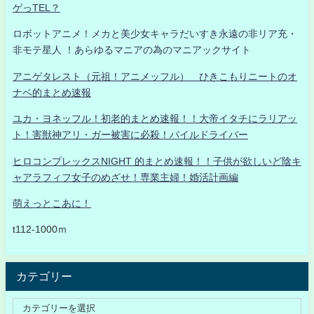
ゲっTEL？
ロボットアニメ！メカと美少女キャラだいすき永遠の非リア充・
非モテ星人 ！あらゆるマニアの為のマニアックサイト
アニゲタレスト（元祖！アニメッフル） ひきこもりニートのオ
ナベ的まとめ速報
ユカ・ヨネッフル！初老的まとめ速報！！大帝イタチにラリアッ
ト！害獣神アリ・ガー被害に必殺！パイルドライバー
ヒロコンプレックスNIGHT 的まとめ速報！！子供が欲しいど陰キ
ャアラフィフ女子のめざせ！専業主婦！婚活計画編
萌えっとこあに！
t112-1000ｍ
カテゴリー