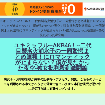
ユキミッフルAKB46！-二代目襲名火浦氷子の一同驚愕まとめ速報にロマンテ
ィックが止まらない？--僕が見たかった夜空！独女批判殺到激闘編--の一同驚
愕まとめ速報にロマンティックが止まらない？-僕の見たかった夜空編--僕の
見たかった星空編-
ユキミッフル--AKB46！--二代
目襲名火浦氷子の一同驚愕ま
とめ速報！にロマンティック
が止まらない？僕が見たかっ
た夜空-独女批判殺到激闘編
腐女子＜お客様皆様が掲載の記事等へアクセス、閲覧、こちらのサービ
スを利用される事でかろうじて運営できています＞本日は足元が悪い中
ご足労頂き誠に有難うございます。