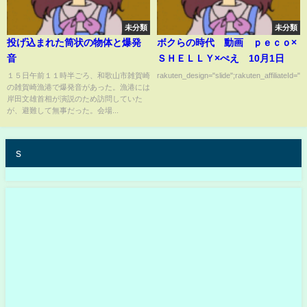
未分類
未分類
投げ込まれた筒状の物体と爆発
ボクらの時代 動画 ｐｅｃｏ×
音
ＳＨＥＬＬＹ×ぺえ 10月1日
１５日午前１１時半ごろ、和歌山市雑賀崎
rakuten_design="slide";rakuten_affiliateId="0
の雑賀崎漁港で爆発音があった。漁港には
岸田文雄首相が演説のため訪問していた
が、避難して無事だった。会場...
s