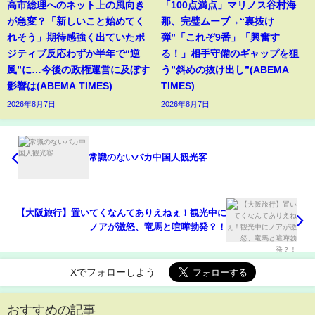
高市総理へのネット上の風向き
「100点満点」マリノス谷村海
が急変？「新しいこと始めてく
那、完璧ムーブ→“裏抜け
れそう」期待感強く出ていたポ
弾”「これぞ9番」「興奮す
ジティブ反応わずか半年で“逆
る！」相手守備のギャップを狙
風”に…今後の政権運営に及ぼす
う”斜めの抜け出し”(ABEMA
影響は(ABEMA TIMES)
TIMES)
2026年8月7日
2026年8月7日
常識のないバカ中国人観光客
【大阪旅行】置いてくなんてありえねぇ！観光中に
ノアが激怒、竜馬と喧嘩勃発？！
Xでフォローしよう
おすすめの記事