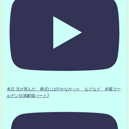
本日 兄が死んだ 葬式には行かなかった などなど 木曜ゴー
ルデン日浦劇場パート7