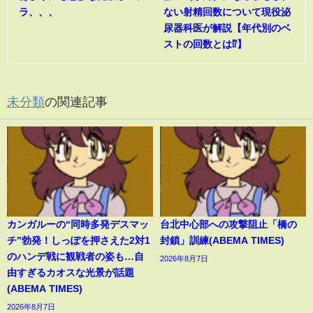
ラ、、、
ない射精回数について現役泌
尿器科医が解説【年代別のベ
ストの回数とは⁉︎】
未分類
の関連記事
カンガルーの“同時多発デスマッ
台北中心部への攻撃阻止「橋の
チ”勃発！しっぽを押さえた2対1
封鎖」訓練(ABEMA TIMES)
のハンデ戦に観戦者の姿も…自
2026年8月7日
由すぎるカオスな光景が話題
(ABEMA TIMES)
2026年8月7日