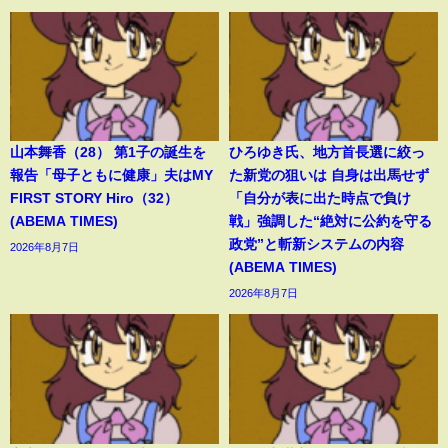
山本舞香（28） 第1子の誕生を
ひろゆき氏、地方首長選に絞っ
報告「母子ともに健康」夫はMY
た新党の狙いは 自身は出馬せず
FIRST STORY Hiro（32）
「自分が表に出た時点で負け
(ABEMA TIMES)
戦」強調した“絶対に公約を守る
政党”と斬新システムの内容
2026年8月7日
(ABEMA TIMES)
2026年8月7日