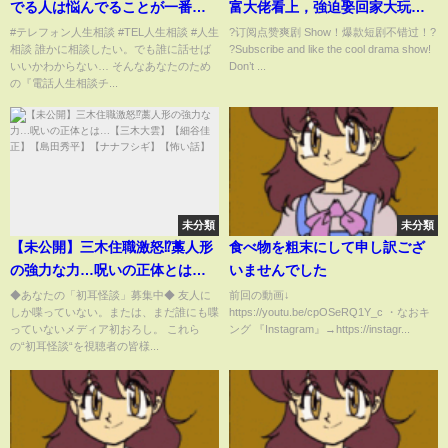
でる人は悩んでることが一番楽
富大佬看上，強迫娶回家大玩禁
なんです!加藤諦三＆坂井眞!
錮play！#短劇 #爆劇 #追妻火葬
#テレフォン人生相談 #TEL人生相談 #人生
?订阅点赞爽剧 Show！爆款短剧不错过！?
相談 誰かに相談したい。でも誰に話せば
?Subscribe and like the cool drama show!
場 #最新爆剧
いいかわからない… そんなあなたのため
Don’t ...
の『電話人生相談チ...
未分類
未分類
【未公開】三木住職激怒⁉︎藁人形
食べ物を粗末にして申し訳ござ
の強力な力…呪いの正体とは…
いませんでした
【三木大雲】【細谷佳正】【島
◆あなたの「初耳怪談」募集中◆ 友人に
前回の動画↓
しか喋っていない。または、まだ誰にも喋
https://youtu.be/cpOSeRQ1Y_c ・なおキ
田秀平】【ナナフシギ】【怖い
っていないメディア初おろし。 これら
ング 『Instagram』→https://instagr...
話】
の“初耳怪談“を視聴者の皆様...