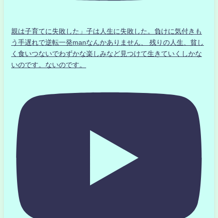
親は子育てに失敗した」子は人生に失敗した。負けに気付きも
う手遅れで逆転一発manなんかありません、 残りの人生、貧し
く食いつないでわずかな楽しみなど見つけて生きていくしかな
いのです。ないのです。