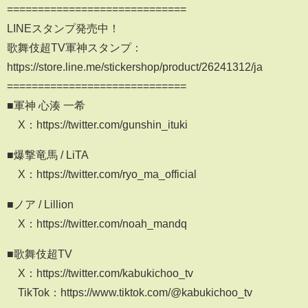
=============================
LINEスタンプ発売中！
歌舞伎超TV軍神スタンプ：
https://store.line.me/stickershop/product/26241312/ja
=============================
■軍神 心湊 一希
X：https://twitter.com/gunshin_ituki
■爆撃竜馬 / LiTA
X：https://twitter.com/ryo_ma_official
■ノア / Lillion
X：https://twitter.com/noah_mandq
■歌舞伎超TV
X：https://twitter.com/kabukichoo_tv
TikTok：https://www.tiktok.com/@kabukichoo_tv