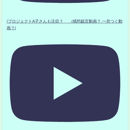
/プロジェクトA子さんも注目？ /感想戯言動画？.一息つく動
画？/