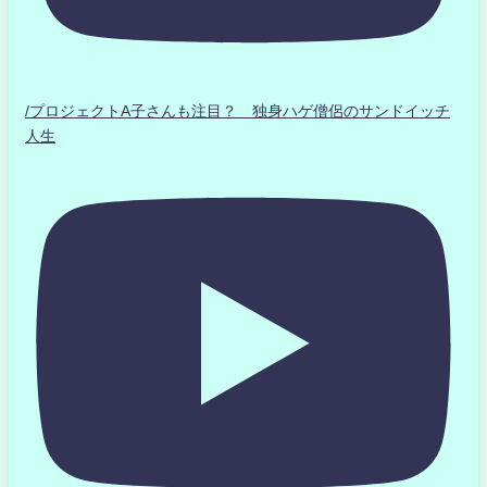
/プロジェクトA子さんも注目？ 独身ハゲ僧侶のサンドイッチ
人生