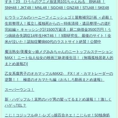
すき！23 ひうらのアニメ放送局101ちゃんねる BNK48 ！
SNH48！JKT48！MNL48！SGO48！GNZ48！STU48！SKE48
ヒウラッフルのハーニーフィニッシュゴミ屋敷補完計画 ＜必殺！
生前整理人！孤立し孤独死からの～特殊清掃・遺品整理への道F
完結編＞ キャッシング計1500万返済：厨二病借金3500万円！う
つ病統合失調症14年生HKT46！！9期研究生、最後のサイト！全
米が泣いた！認知症鬱病60代のラストサイト絶賛！公開中
魔法熟女/美魔女ッ娘メグみみちゃんのニートッフルステーション
MAX！ ニート仙人仙女の映画三昧老後生活！（無職孤独居老人的
まとめ速報Z)]
乙女系腐男子のオカマッフルMAX2- FX！オ・カマトレーダーの
逆襲！！ 極道のオカマたち編（おもしろ動画まとめ速報）
スーパーウンコ！
新・ハゲッフル！哀愁のハゲ男の髪ってるまとめ速報！！激しく
ハゲっTEL？
こじ！コジッフル@！-レズっ娘百合ネエ！こじらせ！50独身処