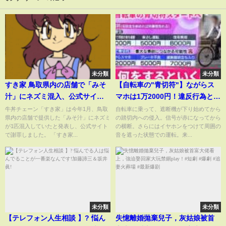
未分類
未分類
すき家 鳥取県内の店舗で「みそ
【自転車の"青切符"】ながらス
汁」にネズミ混入、公式サイト
マホは1万2000円！違反行為と反
で謝罪｜TBS NEWS DIG
則金のルールまるわかり 広
牛丼チェーン「すき家」は今年1月、鳥取
自転車に乗って、遮断機が下り始めてから
県内の店舗で提供した「みそ汁」にネズミ
の踏切内への侵入。信号が赤になってから
島 NNNセレクション
が1匹混入していたと発表し、公式サイト
の横断。さらにはイヤホンをつけて周囲の
で謝罪しました。 「すき家...
音を遮った状態での運転。来...
未分類
未分類
【テレフォン人生相談 】? 悩ん
失憶離婚拋棄兒子，灰姑娘被首