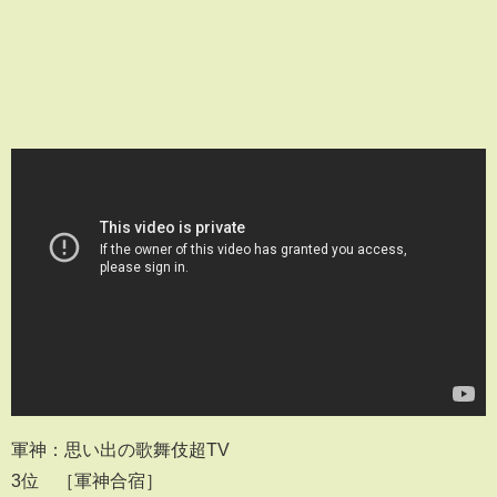
軍神：思い出の歌舞伎超TV
3位 ［軍神合宿］