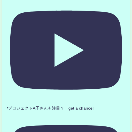
/プロジェクトA子さんも注目？ get a chance!