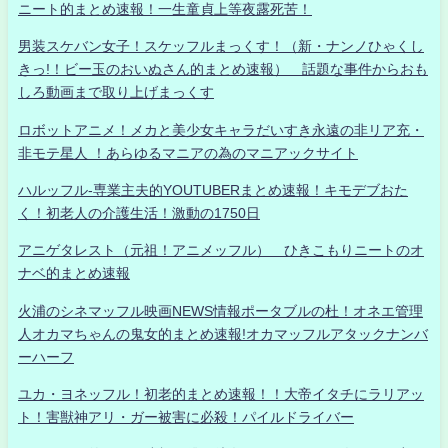
ニート的まとめ速報！一生童貞上等夜露死苦！
男装スケバン女子！スケッフルまっくす！（新・ナンノひゃくし
きっ!！ビー玉のおいぬさん的まとめ速報） 話題な事件からおも
しろ動画まで取り上げまっくす
ロボットアニメ！メカと美少女キャラだいすき永遠の非リア充・
非モテ星人 ！あらゆるマニアの為のマニアックサイト
ハルッフル-専業主夫的YOUTUBERまとめ速報！キモデブおた
く！初老人の介護生活！激動の1750日
アニゲタレスト（元祖！アニメッフル） ひきこもりニートのオ
ナベ的まとめ速報
火浦のシネマッフル映画NEWS情報ポータブルの杜！オネエ管理
人オカマちゃんの鬼女的まとめ速報!オカマッフルアタックナンバ
ーハーフ
ユカ・ヨネッフル！初老的まとめ速報！！大帝イタチにラリアッ
ト！害獣神アリ・ガー被害に必殺！パイルドライバー