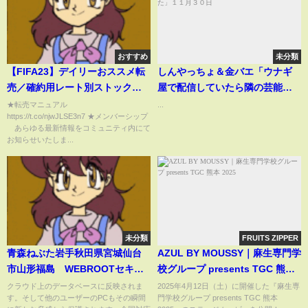
おすすめ
未分類
【FIFA23】デイリーおススメ転
しんやっちょ＆金バエ「ウナギ
売／確約用レート別ストック！
屋で配信していたら隣の芸能関
仕込みラインもご紹介！
係の客にガチ切れされた」１１
★転売マニュアル
...
https://t.co/njwJLSE3n7 ★メンバーシップ
【FUT】
月３０日
あらゆる最新情報をコミュニティ内にて
お知らせいたしま...
未分類
FRUITS ZIPPER
青森ねぶた岩手秋田県宮城仙台
AZUL BY MOUSSY｜麻生専門学
市山形福島 WEBROOTセキュ
校グループ presents TGC 熊本
リティー マルウェアやウィル
2025
クラウド上のデータベースに反映されま
2025年4月12日（土）に開催した『麻生専
す。そして他のユーザーのPCもその瞬間
門学校グループ presents TGC 熊本
ス、悪質なサイトのURL.IPアド