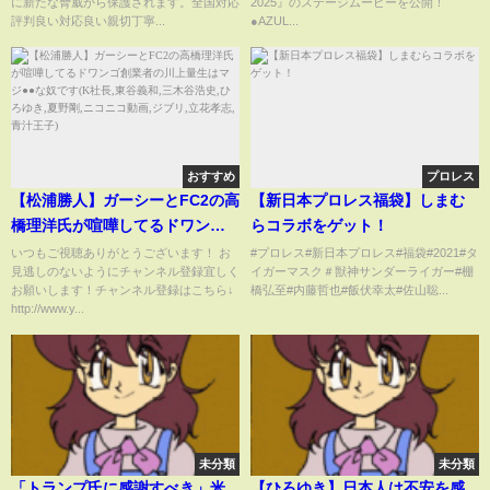
に新たな脅威から保護されます。全国対応
2025』のステージムービーを公開！
レス リアルタイムに自動収
評判良い対応良い親切丁寧...
●AZUL...
集 悪意のあるファイルが発見
されると直ちに反映される
おすすめ
プロレス
【松浦勝人】ガーシーとFC2の高
【新日本プロレス福袋】しまむ
橋理洋氏が喧嘩してるドワンゴ
らコラボをゲット！
創業者の川上量生はマジ●●な奴
いつもご視聴ありがとうございます！ お
#プロレス#新日本プロレス#福袋#2021#タ
見逃しのないようにチャンネル登録宜しく
イガーマスク＃獣神サンダーライガー#棚
です(K社長,東谷義和,三木谷浩史,
お願いします！チャンネル登録はこちら↓
橋弘至#内藤哲也#飯伏幸太#佐山聡...
ひろゆき,夏野剛,ニコニコ動画,ジ
http://www.y...
ブリ,立花孝志,青汁王子)
未分類
未分類
「トランプ氏に感謝すべき」米
【ひろゆき】日本人は不安を感