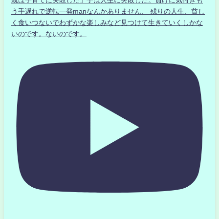
親は子育てに失敗した」子は人生に失敗した。負けに気付きも
う手遅れで逆転一発manなんかありません、 残りの人生、貧し
く食いつないでわずかな楽しみなど見つけて生きていくしかな
いのです。ないのです。