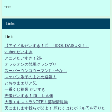
t112
Links
Link
【アイドルだいすき！2】「IDOL DAISUKI！」
vtuber だいすき
アニメだいすき！26-
オラシオンの競馬グランプリ
スーパーウンコウーマンT・子なし
スケバン氷子のまとめ速報！
とおやまエリア51
一番くじ福袋 だいすき
声優だいすき！26- bnk46
大阪エキストラNOTE！芸能情報局
天にまします我らが父よ！ 願わくはわがドル円を守りた