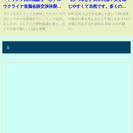
ウクライナ首脳会談交渉決裂
じやすくて当然です。多くの人
カメラの前で激しい口論に
が心配する原因は●●を考えてし
アメリカのトランプ大統領とウクライナの
0:00 日本人は不安を感じやすい 1:39 未来
ゼレンスキー大統領がワシントンで会談し
や過去の事を考えるから不安になる 3:14 5
まうからなんですよね【切り抜
ましたが、ロシアとの停戦協議を巡り、カ
分後に何をするか決める 3:52 コロナ禍
き/うつ病/人間関係/将来】
メラの前で激しい口論を展開...
で...
s