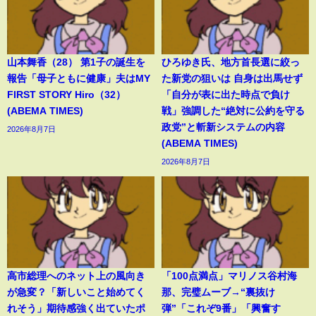
山本舞香（28） 第1子の誕生を
ひろゆき氏、地方首長選に絞っ
報告「母子ともに健康」夫はMY
た新党の狙いは 自身は出馬せず
FIRST STORY Hiro（32）
「自分が表に出た時点で負け
(ABEMA TIMES)
戦」強調した“絶対に公約を守る
政党”と斬新システムの内容
2026年8月7日
(ABEMA TIMES)
2026年8月7日
高市総理へのネット上の風向き
「100点満点」マリノス谷村海
が急変？「新しいこと始めてく
那、完璧ムーブ→“裏抜け
れそう」期待感強く出ていたポ
弾”「これぞ9番」「興奮す