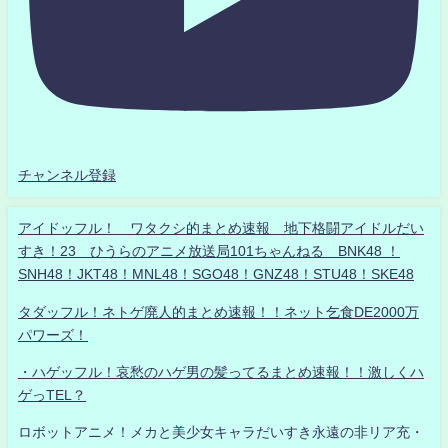
チャンネル登録
アイドッフル！ ワタクシ的まとめ速報 地下格闘アイドルだい
すき！23 ひうらのアニメ放送局101ちゃんねる BNK48 ！
SNH48！JKT48！MNL48！SGO48！GNZ48！STU48！SKE48
タダッフル！ネトゲ廃人的まとめ速報！！ネット乞食DE2000万
パワーズ！
・ハゲッフル！哀愁のハゲ男の髪ってるまとめ速報！！激しくハ
ゲっTEL？
ロボットアニメ！メカと美少女キャラだいすき永遠の非リア充・