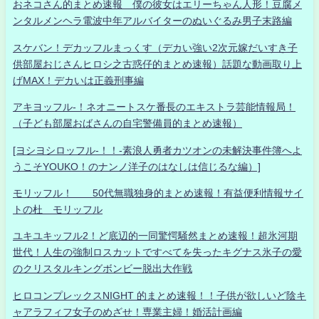
おネコさん的まとめ速報 僕の彼女はエリーちゃん人形！豆腐メ
ンタルメンヘラ電波中年アルバイターのぬいぐるみ男子末路編
スケバン！デカッフルまっくす（デカい強い2次元嫁だいすき子
供部屋おじさんヒロシ之古惑仔的まとめ速報）話題な動画取り上
げMAX！デカいは正義刑事編
アキヨッフル-！ネオニートスケ番長のエキストラ芸能情報局！
（子ども部屋おばさんの自宅警備員的まとめ速報）
[ヨシヨシロッフル-！！-素浪人勇者カツオンの未解決事件簿へよ
うこそYOUKO！のナンノ洋子のはなしは信じるな編）]
モリッフル！ 50代無職独身的まとめ速報！有益便利情報サイ
トの杜 モリッフル
ユキユキッフル2！ど底辺的一同驚愕騒然まとめ速報！超氷河期
世代！人生の強制ロスカットですべてを失ったキグナス氷子の愛
のクリスタルキングボンビー脱出大作戦
ヒロコンプレックスNIGHT 的まとめ速報！！子供が欲しいど陰キ
ャアラフィフ女子のめざせ！専業主婦！婚活計画編