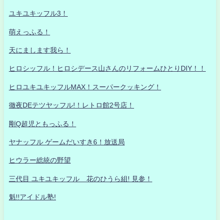
ユキユキッフル3！
萌えっふる！
天にまします我ら！
ヒロシッフル！ヒロシデース山さんのリフォームひとりDIY！！
ヒロユキユキッフルMAX！スーパークッキング！
徹夜DEテツヤッフル!！レトロ館2号店！
剛Q超児ともっふる！
ヤナッフル ゲームだいすき6！放送局
ヒウラー総統の野望
三代目 ユキユキッフル 花のひうら組! 見参！
魁!!アイドル塾!