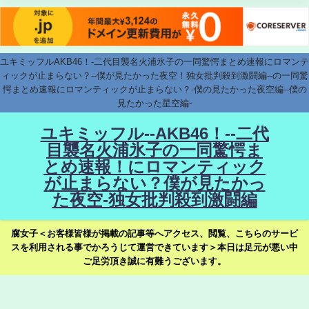
ユキミッフルAKB46！-二代目襲名火浦氷子の一同驚愕まとめ速報にロマンテ
ィックが止まらない？--僕が見たかった夜空！独女批判殺到激闘編--の一同驚
愕まとめ速報にロマンティックが止まらない？-僕の見たかった夜空編--僕の
見たかった星空編-
ユキミッフル--AKB46！--二代
目襲名火浦氷子の一同驚愕ま
とめ速報！にロマンティック
が止まらない？僕が見たかっ
た夜空-独女批判殺到激闘編
腐女子＜お客様皆様が掲載の記事等へアクセス、閲覧、こちらのサービ
スを利用される事でかろうじて運営できています＞本日は足元が悪い中
ご足労頂き誠に有難うございます。