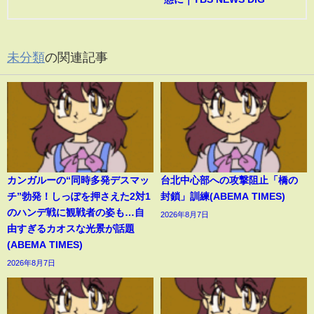
未分類
の関連記事
カンガルーの“同時多発デスマッ
台北中心部への攻撃阻止「橋の
チ”勃発！しっぽを押さえた2対1
封鎖」訓練(ABEMA TIMES)
のハンデ戦に観戦者の姿も…自
2026年8月7日
由すぎるカオスな光景が話題
(ABEMA TIMES)
2026年8月7日