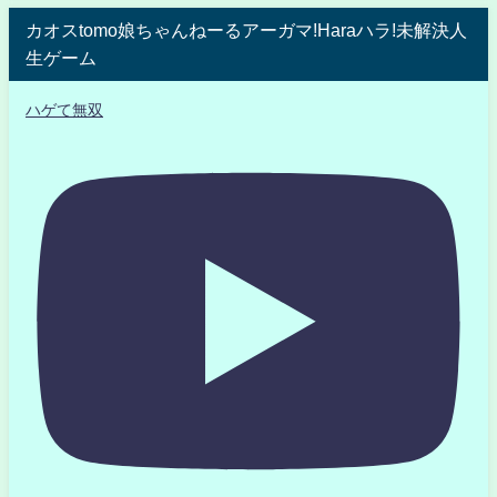
カオスtomo娘ちゃんねーるアーガマ!Haraハラ!未解決人
生ゲーム
ハゲて無双