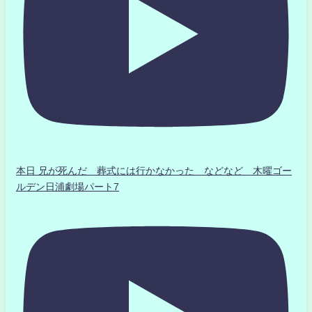
本日 兄が死んだ 葬式には行かなかった などなど 木曜ゴー
ルデン日浦劇場パート7