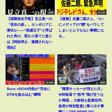
国際
未分類
【国際指名手配】見立真一の
【速報】佐藤二朗さん、つい
「現在の姿」。カンボジアに
にメディアの"闇"をバラして
潜伏か――"残虐王子"と呼ば
しまいとんでもない事態にな
れた男の、変わり果てた姿と
る...
は【時効停止・逮捕されない
理由】
未分類
国際
Suno v5のAI作曲が“完全に
「韓国サッカーが消えた日」
DTMを飲み込む”瞬間
W杯敗退で“怒号”飛び交うな
か帰国… 大統領も監督批判、
政府が特別監査に乗り出す事
態に｜TBS NEWS DIG