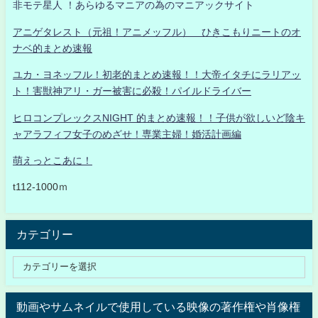
非モテ星人 ！あらゆるマニアの為のマニアックサイト
アニゲタレスト（元祖！アニメッフル） ひきこもりニートのオ
ナベ的まとめ速報
ユカ・ヨネッフル！初老的まとめ速報！！大帝イタチにラリアッ
ト！害獣神アリ・ガー被害に必殺！パイルドライバー
ヒロコンプレックスNIGHT 的まとめ速報！！子供が欲しいど陰キ
ャアラフィフ女子のめざせ！専業主婦！婚活計画編
萌えっとこあに！
t112-1000ｍ
カテゴリー
動画やサムネイルで使用している映像の著作権や肖像権