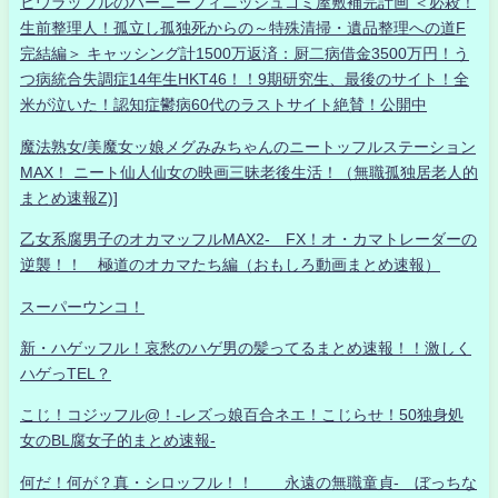
ヒウラッフルのハーニーフィニッシュゴミ屋敷補完計画 ＜必殺！
生前整理人！孤立し孤独死からの～特殊清掃・遺品整理への道F
完結編＞ キャッシング計1500万返済：厨二病借金3500万円！う
つ病統合失調症14年生HKT46！！9期研究生、最後のサイト！全
米が泣いた！認知症鬱病60代のラストサイト絶賛！公開中
魔法熟女/美魔女ッ娘メグみみちゃんのニートッフルステーション
MAX！ ニート仙人仙女の映画三昧老後生活！（無職孤独居老人的
まとめ速報Z)]
乙女系腐男子のオカマッフルMAX2- FX！オ・カマトレーダーの
逆襲！！ 極道のオカマたち編（おもしろ動画まとめ速報）
スーパーウンコ！
新・ハゲッフル！哀愁のハゲ男の髪ってるまとめ速報！！激しく
ハゲっTEL？
こじ！コジッフル@！-レズっ娘百合ネエ！こじらせ！50独身処
女のBL腐女子的まとめ速報-
何だ！何が？真・シロッフル！！ 永遠の無職童貞- ぼっちな