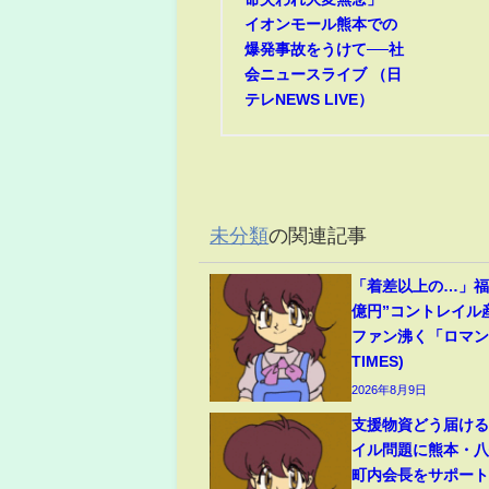
イオンモール熊本での
爆発事故をうけて──社
会ニュースライブ （日
テレNEWS LIVE）
未分類
の関連記事
「着差以上の…」福永
億円”コントレイル
ファン沸く「ロマンの
TIMES)
2026年8月9日
支援物資どう届け
イル問題に熊本・
町内会長をサポート