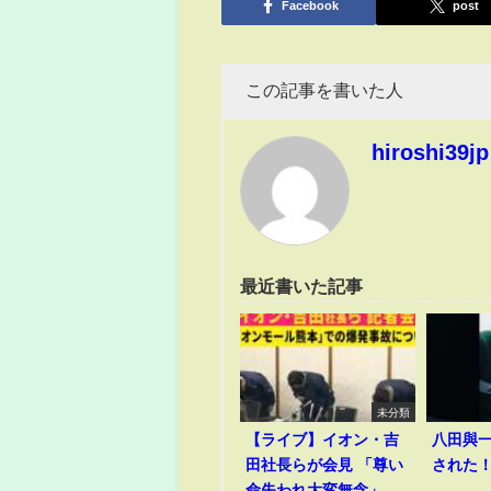
Facebook
post
この記事を書いた人
hiroshi39jp
最近書いた記事
未分類
【ライブ】イオン・吉
八田與
田社長らが会見 「尊い
された
命失われ大変無念」