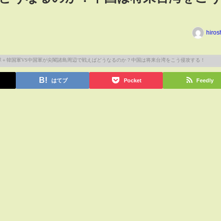
hiros
はてブ
Pocket
Feedly