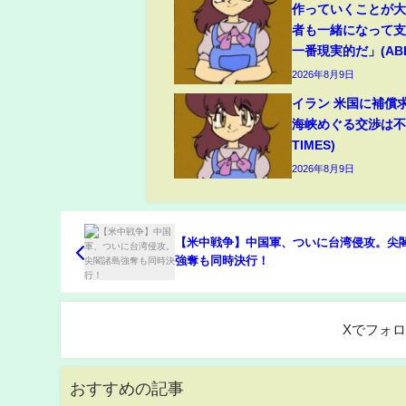
作っていくことが
者も一緒になって
一番現実的だ」(ABEM
2026年8月9日
イラン 米国に補償
海峡めぐる交渉は不透
TIMES)
2026年8月9日
【米中戦争】中国軍、ついに台湾侵攻。尖
強奪も同時決行！
Xでフォ
おすすめの記事