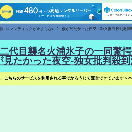
速報にロマンティックが止まらない？--僕が見たかった夜空！独女批判殺到激闘
！--二代目襲名火浦氷子の一同
見たかった夜空-独女批判殺到
、こちらのサービスを利用される事でかろうじて運営できています＞本