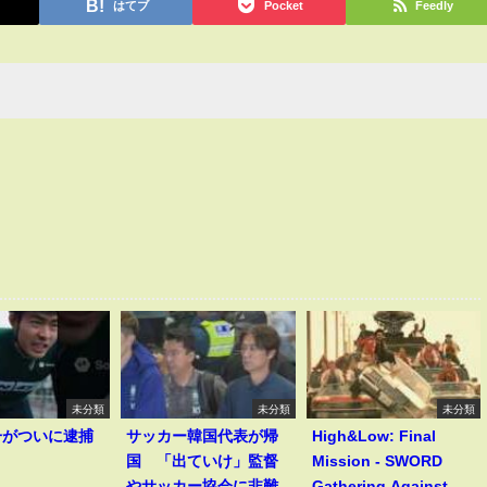
はてブ
Pocket
Feedly
未分類
未分類
未分類
一がついに逮捕
サッカー韓国代表が帰
High&Low: Final
！
国 「出ていけ」監督
Mission - SWORD
やサッカー協会に非難
Gathering Against