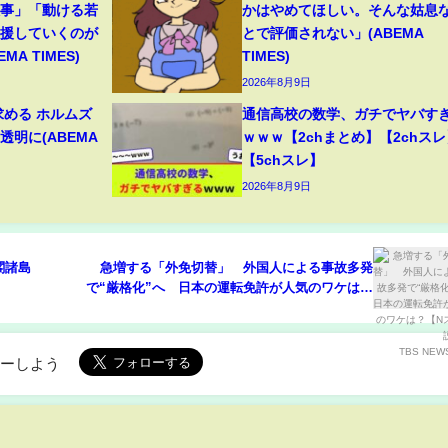
大事」「動ける若
かはやめてほしい。そんな姑息
支援していくのが
とで評価されない」(ABEMA
A TIMES)
TIMES)
2026年8月9日
求める ホルムズ
通信高校の数学、ガチでヤバす
明に(ABEMA
ｗｗｗ【2chまとめ】【2chスレ
【5chスレ】
2026年8月9日
閣諸島
急増する「外免切替」 外国人による事故多発
で“厳格化”へ 日本の運転免許が人気のワケは？
【Nスタ解説】｜TBS NEWS DIG
ローしよう