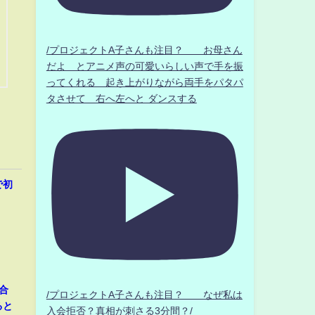
/プロジェクトA子さんも注目？ お母さん
だよ とアニメ声の可愛いらしい声で手を振
ってくれる 起き上がりながら両手をパタパ
タさせて 右へ左へと ダンスする
で初
合
/プロジェクトA子さんも注目？ なぜ私は
ると
入会拒否？真相が刺さる3分間？/