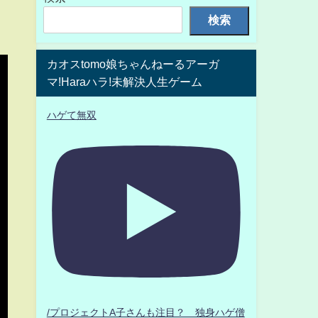
検索
カオスtomo娘ちゃんねーるアーガ
マ!Haraハラ!未解決人生ゲーム
ハゲて無双
/プロジェクトA子さんも注目？ 独身ハゲ僧