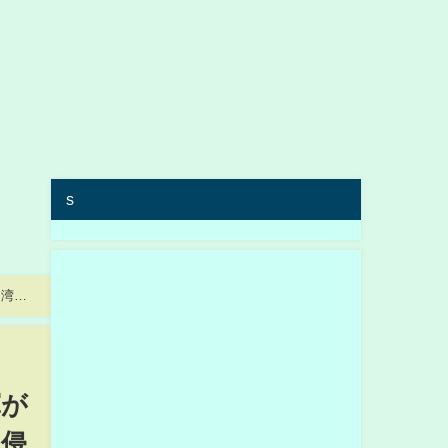
s
台湾を
軍が
う侵