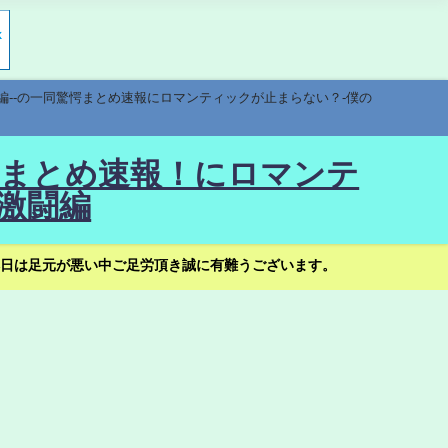
編--の一同驚愕まとめ速報にロマンティックが止まらない？-僕の
驚愕まとめ速報！にロマンテ
激闘編
日は足元が悪い中ご足労頂き誠に有難うございます。