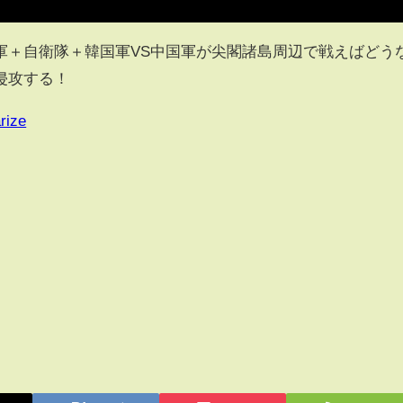
軍＋自衛隊＋韓国軍VS中国軍が尖閣諸島周辺で戦えばどう
侵攻する！
rize