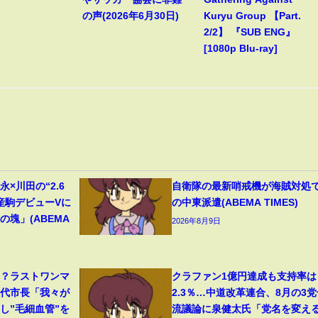
の声(2026年6月30日)
Kuryu Group 【Part.
2/2】 『SUB ENG』
[1080p Blu-ray]
×川田の“2.6
自衛隊の最新哨戒機が海賊対処
産駒デビューVに
の中東派遣(ABEMA TIMES)
塊」(ABEMA
2026年8月9日
る？ラストワンマ
クラファン1億円達成も支持率は
八代市長「我々が
2.3％…中道改革連合、8月の3党
し”毛細血管”を
流議論に泉健太氏「党名を変え