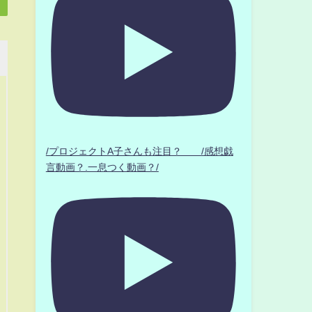
/プロジェクトA子さんも注目？ /感想戯
言動画？.一息つく動画？/