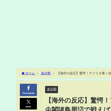
ホーム
未分類
【海外の反応】驚愕！アメリカ軍＋自
こう侵攻する！
未分類
Facebook
【海外の反応】驚愕！
post
尖閣諸島周辺で戦えば