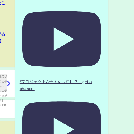
なこ
ぎる
】
/プロジェクトA子さんも注目？ get a
chance!