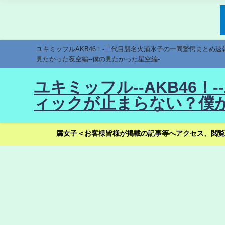
ユキミッフルAKB46！-二代目襲名火浦氷子の一同驚愕まとめ
見たかった夜空編--僕の見たかった星空編-
ユキミッフル--AKB46
ィックが止まらない？僕が
腐女子＜お客様皆様が掲載の記事等へアクセス、閲覧