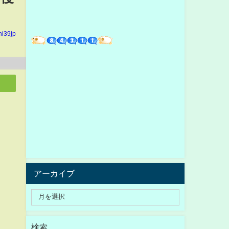
hi39jp
アーカイブ
検索