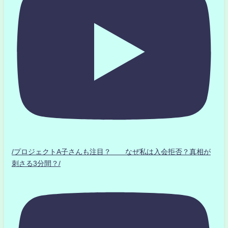
/プロジェクトA子さんも注目？ なぜ私は入会拒否？真相が
刺さる3分間？/