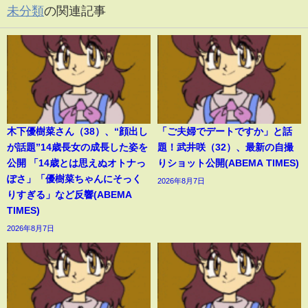
未分類
の関連記事
木下優樹菜さん（38）、“顔出し
「ご夫婦でデートですか」と話
が話題”14歳長女の成長した姿を
題！武井咲（32）、最新の自撮
公開 「14歳とは思えぬオトナっ
りショット公開(ABEMA TIMES)
ぽさ」「優樹菜ちゃんにそっく
2026年8月7日
りすぎる」など反響(ABEMA
TIMES)
2026年8月7日