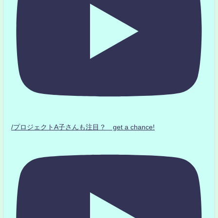
/プロジェクトA子さんも注目？ get a chance!