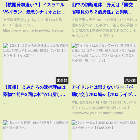
【核開発加速か？】イスラエル
山中の切断遺体 身元は『国交
VSイラン、最悪シナリオとは／
省職員の５２歳男性』と判明
高濃縮ウラン急増？イラン核開
死体遺棄容疑で逮捕の男と同じ
▼不動産投資をするなら！ 収益物件数
大阪府東大阪市の山中で切断された男性の
NO.1「楽待アプリ」
遺体が見つかった事件で、被害者の男性は
発の実態とは／「ホルムズ海峡
マンションに住む（2025年2月5
https://www.rakumachi.jp/r/yhttr4ve?uiai...
５２歳の国土交通省の職員であることが分
封鎖」のゆくえ／「中国介入」
日）
かりました。 この事件は...
の可能性《田中浩一郎×小谷哲男
緊急解説》
未分類
未分類
【真相】 えみたろの逮捕理由は
アイドルとは思えないワードが
薬物で前科2回は本当?出所した
飛び交うホロ鯖w【ホロライブ切
元彼が関係している?【えみたろ
り抜き/宝鐘マリン/兎田ぺこら/白
...
本配信の見所を切り抜いて発信していきま
す！もしよければch登録お願いします！
】【なあぼう】
銀ノエル/大空スバル/あずき/猫又
https://www.youtube.com/channel...
おかゆ/綺々羅々ヴィヴィ】