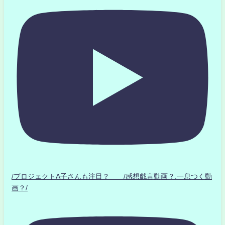
/プロジェクトA子さんも注目？ /感想戯言動画？.一息つく動
画？/