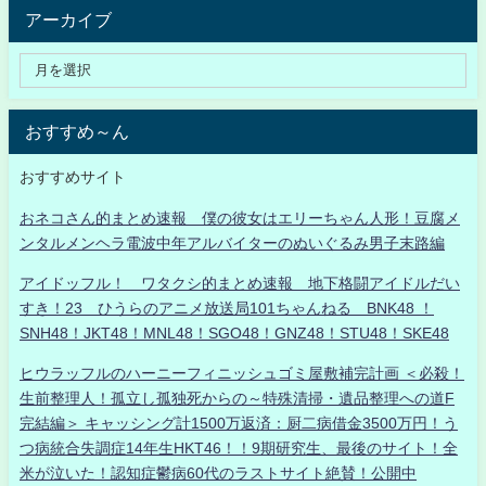
アーカイブ
おすすめ～ん
おすすめサイト
おネコさん的まとめ速報 僕の彼女はエリーちゃん人形！豆腐メ
ンタルメンヘラ電波中年アルバイターのぬいぐるみ男子末路編
アイドッフル！ ワタクシ的まとめ速報 地下格闘アイドルだい
すき！23 ひうらのアニメ放送局101ちゃんねる BNK48 ！
SNH48！JKT48！MNL48！SGO48！GNZ48！STU48！SKE48
ヒウラッフルのハーニーフィニッシュゴミ屋敷補完計画 ＜必殺！
生前整理人！孤立し孤独死からの～特殊清掃・遺品整理への道F
完結編＞ キャッシング計1500万返済：厨二病借金3500万円！う
つ病統合失調症14年生HKT46！！9期研究生、最後のサイト！全
米が泣いた！認知症鬱病60代のラストサイト絶賛！公開中