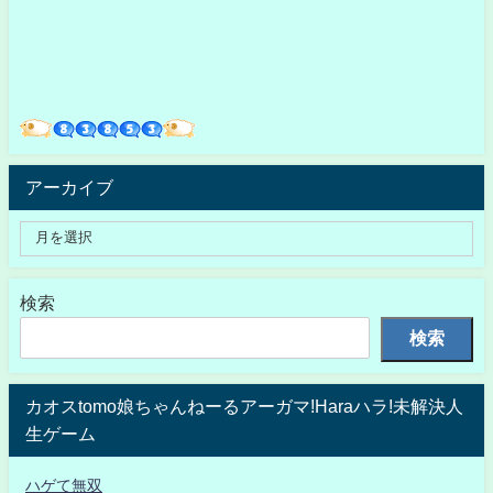
アーカイブ
検索
検索
カオスtomo娘ちゃんねーるアーガマ!Haraハラ!未解決人
生ゲーム
ハゲて無双