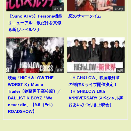
未分類
未分類
【Suno AI v5】Persona機能
恋のサマータイム
リニューアル－歌だけを真似
る新しいペルソナ
映画
映画
映画『HiGH＆LOW THE
「HiGH&LOW」映画最終章
WORST X』Music
の制作＆ライブ開催決定！
Trailer〔鈴蘭男子高校篇〕／
（HiGH&LOW 10th
BALLISTIK BOYZ「We
ANNIVERSARY スペシャル舞
never die」【9.9（Fri.）
台あいさつ付き上映会）
ROADSHOW】