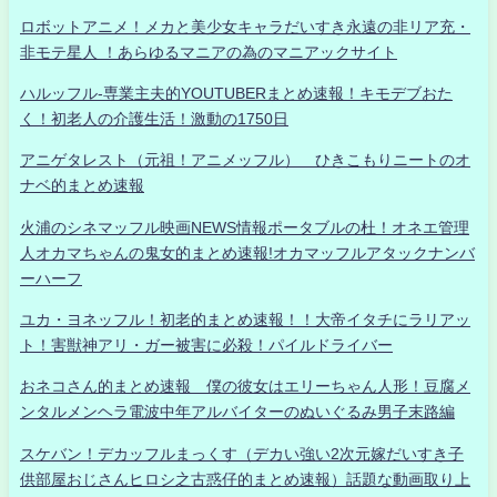
ロボットアニメ！メカと美少女キャラだいすき永遠の非リア充・
非モテ星人 ！あらゆるマニアの為のマニアックサイト
ハルッフル-専業主夫的YOUTUBERまとめ速報！キモデブおた
く！初老人の介護生活！激動の1750日
アニゲタレスト（元祖！アニメッフル） ひきこもりニートのオ
ナベ的まとめ速報
火浦のシネマッフル映画NEWS情報ポータブルの杜！オネエ管理
人オカマちゃんの鬼女的まとめ速報!オカマッフルアタックナンバ
ーハーフ
ユカ・ヨネッフル！初老的まとめ速報！！大帝イタチにラリアッ
ト！害獣神アリ・ガー被害に必殺！パイルドライバー
おネコさん的まとめ速報 僕の彼女はエリーちゃん人形！豆腐メ
ンタルメンヘラ電波中年アルバイターのぬいぐるみ男子末路編
スケバン！デカッフルまっくす（デカい強い2次元嫁だいすき子
供部屋おじさんヒロシ之古惑仔的まとめ速報）話題な動画取り上