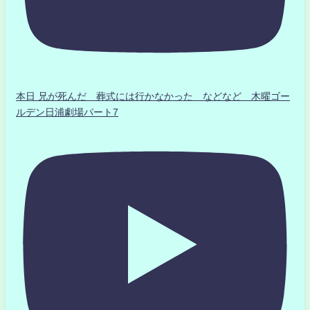
本日 兄が死んだ 葬式には行かなかった などなど 木曜ゴー
ルデン日浦劇場パート7