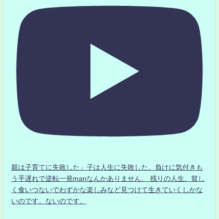
親は子育てに失敗した」子は人生に失敗した。負けに気付きも
う手遅れで逆転一発manなんかありません、 残りの人生、貧し
く食いつないでわずかな楽しみなど見つけて生きていくしかな
いのです。ないのです。