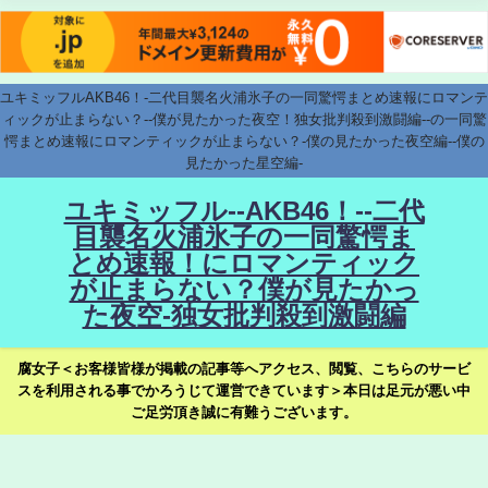
ユキミッフルAKB46！-二代目襲名火浦氷子の一同驚愕まとめ速報にロマンテ
ィックが止まらない？--僕が見たかった夜空！独女批判殺到激闘編--の一同驚
愕まとめ速報にロマンティックが止まらない？-僕の見たかった夜空編--僕の
見たかった星空編-
ユキミッフル--AKB46！--二代
目襲名火浦氷子の一同驚愕ま
とめ速報！にロマンティック
が止まらない？僕が見たかっ
た夜空-独女批判殺到激闘編
腐女子＜お客様皆様が掲載の記事等へアクセス、閲覧、こちらのサービ
スを利用される事でかろうじて運営できています＞本日は足元が悪い中
ご足労頂き誠に有難うございます。