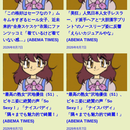
「この格好はセーフなの？」ム
「美狂」人気日本人女子レスラ
キムキすぎるヒール女子、近未
ー、ド派手ヘアと“大胆漢字プリ
来的“全身スケスケ”衣装にファ
ント”のノースリーブ姿に反響
ンツッコミ「着ているけど着て
「えらいカジュアルやな」
いない感…」(ABEMA TIMES)
(ABEMA TIMES)
2026年8月7日
2026年8月7日
“最高の熟女”沢地優佳（51）、
“最高の熟女”沢地優佳（51）、
ビキニ姿に絶賛の声「So
ビキニ姿に絶賛の声「So
Sexy！」「ナイスバディ」
Sexy！」「ナイスバディ」
「隅々までも魅力的で綺麗！」
「隅々までも魅力的で綺麗！」
(ABEMA TIMES)
(ABEMA TIMES)
2026年8月7日
2026年8月7日