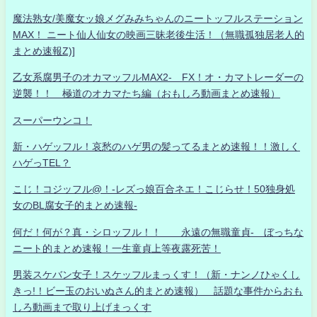
魔法熟女/美魔女ッ娘メグみみちゃんのニートッフルステーション
MAX！ ニート仙人仙女の映画三昧老後生活！（無職孤独居老人的
まとめ速報Z)]
乙女系腐男子のオカマッフルMAX2- FX！オ・カマトレーダーの
逆襲！！ 極道のオカマたち編（おもしろ動画まとめ速報）
スーパーウンコ！
新・ハゲッフル！哀愁のハゲ男の髪ってるまとめ速報！！激しく
ハゲっTEL？
こじ！コジッフル@！-レズっ娘百合ネエ！こじらせ！50独身処
女のBL腐女子的まとめ速報-
何だ！何が？真・シロッフル！！ 永遠の無職童貞- ぼっちな
ニート的まとめ速報！一生童貞上等夜露死苦！
男装スケバン女子！スケッフルまっくす！（新・ナンノひゃくし
きっ!！ビー玉のおいぬさん的まとめ速報） 話題な事件からおも
しろ動画まで取り上げまっくす