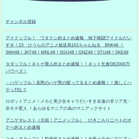
チャンネル登録
アイドッフル！ ワタクシ的まとめ速報 地下格闘アイドルだい
すき！23 ひうらのアニメ放送局101ちゃんねる BNK48 ！
SNH48！JKT48！MNL48！SGO48！GNZ48！STU48！SKE48
タダッフル！ネトゲ廃人的まとめ速報！！ネット乞食DE2000万
パワーズ！
・ハゲッフル！哀愁のハゲ男の髪ってるまとめ速報！！激しくハ
ゲっTEL？
ロボットアニメ！メカと美少女キャラだいすき永遠の非リア充・
非モテ星人 ！あらゆるマニアの為のマニアックサイト
アニゲタレスト（元祖！アニメッフル） ひきこもりニートのオ
ナベ的まとめ速報
ユカ・ヨネッフル！初老的まとめ速報！！大帝イタチにラリアッ