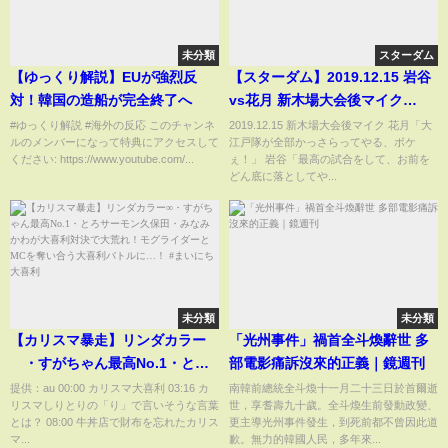
未分類
スターダム
【ゆっくり解説】EUが強烈反
【スターダム】2019.12.15 岩谷
対！韓国の造船が完全終了へ
vs花月 新木場大会後マイク
【STARDOM】
#ゆっくり解説 #海外の反応 このチャンネ
2019.12.15 新木場大会後マイク 花月「大
ルのメンバーになって特典にアクセスして
江戸隊が全部かっさらってやる、ボケ
ください: https://www.youtube.com/...
ぇ！」 岩谷「最高の試合をして、お前を
どん底に落としてや...
未分類
未分類
【カリスマ暴走】リンダカラー
「光州事件」禍首全斗煥辭世 多
∞・すがちゃん最高No.1・とろ
部電影痛訴沒來的正義｜鏡週刊
サーモン久保田・みなみかわが
提供：au 00:00 カリスマ大喜利 03:16 カ
南韓前總統全斗煥十一月二十三日於首爾逝
リスマしりとりの「り」で言いそうな言葉
世，享耆壽九十歲。全斗煥生前發動政變、
大喜利対決で大荒れ！モグライ
とは？ 08:00 牛丼店で財布を忘れたカリス
更主導光州事件發生，到死前都不曾因此道
ダーとMCを奪い合う大喜利バト
マ...
歉。無力的韓國人民，多年來...