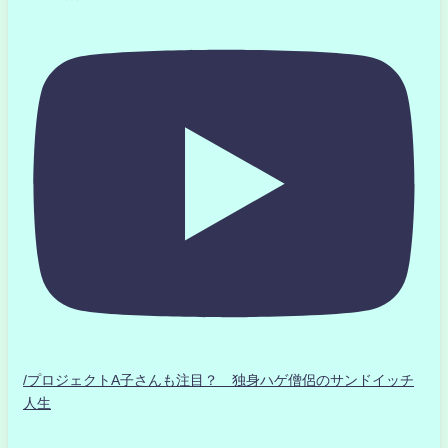
/プロジェクトA子さんも注目？ 独身ハゲ僧侶のサンドイッチ
人生