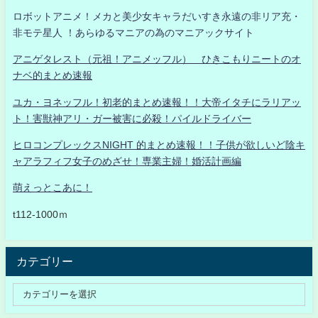
ロボットアニメ！メカと美少女キャラだいすき永遠の非リア充・
非モテ星人 ！あらゆるマニアの為のマニアックサイト
アニゲタレスト（元祖！アニメッフル） ひきこもりニートのオ
ナベ的まとめ速報
ユカ・ヨネッフル！初老的まとめ速報！！大帝イタチにラリアッ
ト！害獣神アリ・ガー被害に必殺！パイルドライバー
ヒロコンプレックスNIGHT 的まとめ速報！！子供が欲しいど陰キ
ャアラフィフ女子のめざせ！専業主婦！婚活計画編
萌えっとこあに！
t112-1000ｍ
カテゴリー