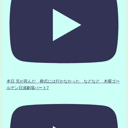
本日 兄が死んだ 葬式には行かなかった などなど 木曜ゴー
ルデン日浦劇場パート7