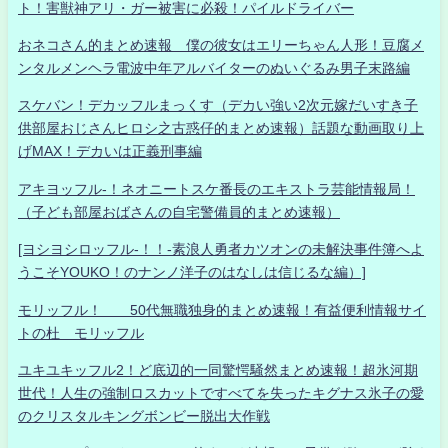
ト！害獣神アリ・ガー被害に必殺！パイルドライバー
おネコさん的まとめ速報 僕の彼女はエリーちゃん人形！豆腐メ
ンタルメンヘラ電波中年アルバイターのぬいぐるみ男子末路編
スケバン！デカッフルまっくす（デカい強い2次元嫁だいすき子
供部屋おじさんヒロシ之古惑仔的まとめ速報）話題な動画取り上
げMAX！デカいは正義刑事編
アキヨッフル-！ネオニートスケ番長のエキストラ芸能情報局！
（子ども部屋おばさんの自宅警備員的まとめ速報）
[ヨシヨシロッフル-！！-素浪人勇者カツオンの未解決事件簿へよ
うこそYOUKO！のナンノ洋子のはなしは信じるな編）]
モリッフル！ 50代無職独身的まとめ速報！有益便利情報サイ
トの杜 モリッフル
ユキユキッフル2！ど底辺的一同驚愕騒然まとめ速報！超氷河期
世代！人生の強制ロスカットですべてを失ったキグナス氷子の愛
のクリスタルキングボンビー脱出大作戦