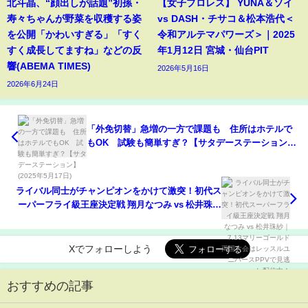
北斗晶、“顔出しが話題”初孫・
【女子プロレス】 YUNA＆ソイ
寿々ちゃんが野菜を収穫する姿
vs DASH・チサコ＆松本浩代＜
を公開「かわいすぎる」「すく
令和アルテマパワーズ＞｜2025
すく成長してますね」などの反
年1月12日 宮城・仙台PIT
響(ABEMA TIMES)
2026年5月16日
2026年6月24日
「外免切替」急増の一方で課題も 住所はホテルで
もOK 試験も簡単すぎ？【サタデーステーション】
(2025年5月17日)
ライバル同士がチャンピオンをかけて激突！初代ス
ーパーフライ級王座決定戦 翔月なつみ vs 松井珠紗
｜7.13マリーゴールド 両国大会はレッスルユニバー
スPPVで見逃し配信中！
Xでフォローしよう
おすすめの記事