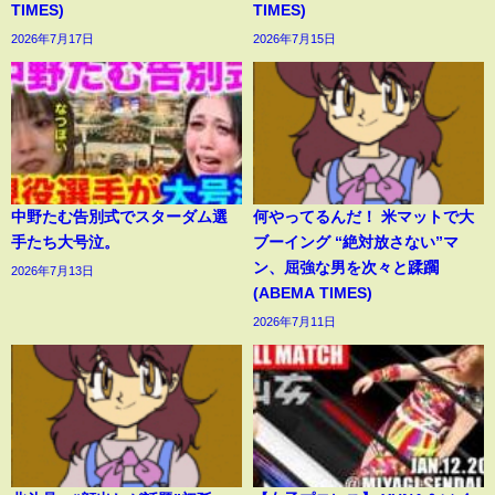
TIMES)
TIMES)
2026年7月17日
2026年7月15日
中野たむ告別式でスターダム選
何やってるんだ！ 米マットで大
手たち大号泣。
ブーイング “絶対放さない”マ
ン、屈強な男を次々と蹂躙
2026年7月13日
(ABEMA TIMES)
2026年7月11日