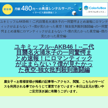
ユキミッフルAKB46！-二代目襲名火浦氷子の一同驚愕まとめ速報にロマンテ
ィックが止まらない？--僕が見たかった夜空！独女批判殺到激闘編--の一同驚
愕まとめ速報にロマンティックが止まらない？-僕の見たかった夜空編--僕の
見たかった星空編-
ユキミッフル--AKB46！--二代
目襲名火浦氷子の一同驚愕ま
とめ速報！にロマンティック
が止まらない？僕が見たかっ
た夜空-独女批判殺到激闘編
腐女子＜お客様皆様が掲載の記事等へアクセス、閲覧、こちらのサービ
スを利用される事でかろうじて運営できています＞本日は足元が悪い中
ご足労頂き誠に有難うございます。