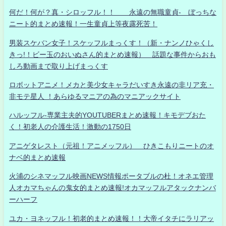
何だ！何が？真・シロッフル！！ 永遠の無職童貞- ぼっちな
ニート的まとめ速報！一生童貞上等夜露死苦！
男装スケバン女子！スケッフルまっくす！（新・ナンノひゃくし
きっ!！ビー玉のおいぬさん的まとめ速報） 話題な事件からおも
しろ動画まで取り上げまっくす
ロボットアニメ！メカと美少女キャラだいすき永遠の非リア充・
非モテ星人 ！あらゆるマニアの為のマニアックサイト
ハルッフル-専業主夫的YOUTUBERまとめ速報！キモデブおた
く！初老人の介護生活！激動の1750日
アニゲタレスト（元祖！アニメッフル） ひきこもりニートのオ
ナベ的まとめ速報
火浦のシネマッフル映画NEWS情報ポータブルの杜！オネエ管理
人オカマちゃんの鬼女的まとめ速報!オカマッフルアタックナンバ
ーハーフ
ユカ・ヨネッフル！初老的まとめ速報！！大帝イタチにラリアッ