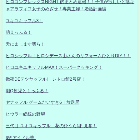
ヒロコンプレックスNIGHT 的まとめ速報！！子供が欲しいど陰キ
ャアラフィフ女子のめざせ！専業主婦！婚活計画編
ユキユキッフル3！
萌えっふる！
天にまします我ら！
ヒロシッフル！ヒロシデース山さんのリフォームひとりDIY！！
ヒロユキユキッフルMAX！スーパークッキング！
徹夜DEテツヤッフル!！レトロ館2号店！
剛Q超児ともっふる！
ヤナッフル ゲームだいすき6！放送局
ヒウラー総統の野望
三代目 ユキユキッフル 花のひうら組! 見参！
魁!!アイドル塾!