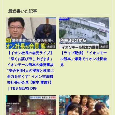
最近書いた記事
未分類
未分類
【イオン社長の会見ライブ】
【ライブ配信】「イオンモー
「深くお詫び申し上げます」
ル熊本」爆発でイオン社長会
イオンモール熊本の爆発事故
見
“安否不明4人の捜索と救出に
全力を尽くす” イオン吉田昭
夫社長が会見【熊本 震度7】
｜TBS NEWS DIG