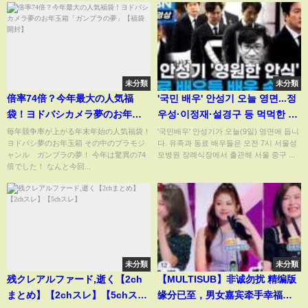
未分類
未分類
倍率74倍？今年最大の人気福
'국민 배우' 안성기 오늘 영면...정
袋！ヨドバシカメラ夢のお年玉
우성·이정재·설경구 등 먹먹한 배
箱「ガンプラの夢」【福袋開
웅 [현장영상]
毎年競争率が上がる年末年始の人気福袋！
'국민배우' 안성기가 오늘(9일) 영면에 듭니
ヨドバシ夢のお年玉箱 その中のプラモジ
다. 유족과 동료 배우들은 오전 7시 서울성
封】
ャンル ガンプラの夢！ 今年は驚異の74
모병원 장례식장에서 출관해 서울 중구 ...
倍でした！ なんと今回...
未分類
未分類
残クレアルファード,逝く【2ch
【MULTISUB】非诚勿扰 精编版
まとめ】【2chスレ】【5chス
缘分已至，男女嘉宾牵手幸福离