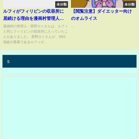
未分類
未分類
ルフィがフィリピンの収容所に
【閲覧注意】ダイエッター向け
居続ける理由を漫画村管理人・
のオムライス
星野ロミが語りました！【三崎
漫画村の管理人・星野ロミさんは、ルフィ
...
と同じフィリピンの収容所に入っていたこ
優太(青汁王子)切り抜き】
とがありました。 星野ロミさんが、SNS
#shorts
強盗の黒幕であるルフィが...
s