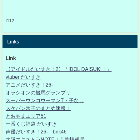
t112
Links
Link
【アイドルだいすき！2】「IDOL DAISUKI！」
vtuber だいすき
アニメだいすき！26-
オラシオンの競馬グランプリ
スーパーウンコウーマンT・子なし
スケバン氷子のまとめ速報！
とおやまエリア51
一番くじ福袋 だいすき
声優だいすき！26- bnk46
大阪エキストラNOTE！芸能情報局