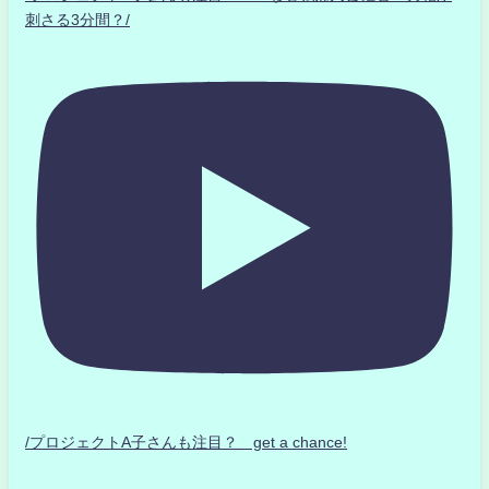
刺さる3分間？/
/プロジェクトA子さんも注目？ get a chance!