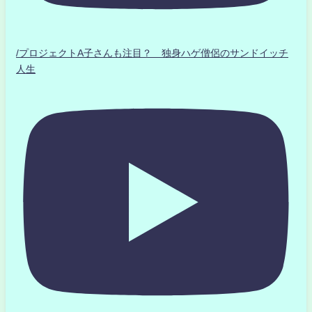
/プロジェクトA子さんも注目？ 独身ハゲ僧侶のサンドイッチ
人生