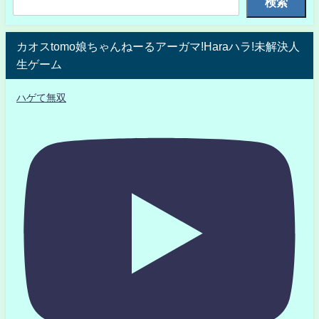
検索
カオスtomo娘ちゃんねーるアーガマ!Haraハラ!未解決人
生ゲーム
ハゲて無双