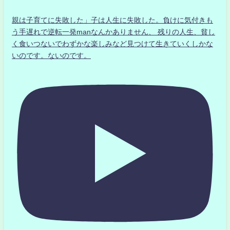
親は子育てに失敗した」子は人生に失敗した。負けに気付きも
う手遅れで逆転一発manなんかありません、 残りの人生、貧し
く食いつないでわずかな楽しみなど見つけて生きていくしかな
いのです。ないのです。