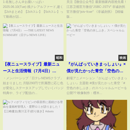
レ】
场 20260511
1:名無しさん＠お腹いっぱい
关注【微信公众号】最新独家内容抢先看！
2025.06.10(Tue) 残クレアルファード,逝く
江苏卫视官方微信“JSBC-JSTV” 非诚勿扰
【2chまとめ】【2chスレ】【5chスレ】っ
官方微信“jstv-fcwr” 《非诚勿扰》【精编
て動画が話...
版...
昭和
映画
【夜ニュースライブ】最新ニュ
『がんばっていきまっしょい』×
ースと生活情報（7月4日）
僕が見たかった青空「空色の水
──THE LATEST NEWS
しぶき」スペシャルムービー
・メンバーシップ「日テレNEWSクラブ」
劇場アニメーション『がんばっていきまっ
始まりました 月額290円で所属歴に応じ色
しょい』主題歌 #僕が見たかった青空「#
SUMMARY（日テレNEWS
が変化しステータスアップしていくバッジ
空色の水しぶき」のスペシャルムービーを
LIVE）
特典や、ライブ配信の...
公開?? 映像制作：櫻木...