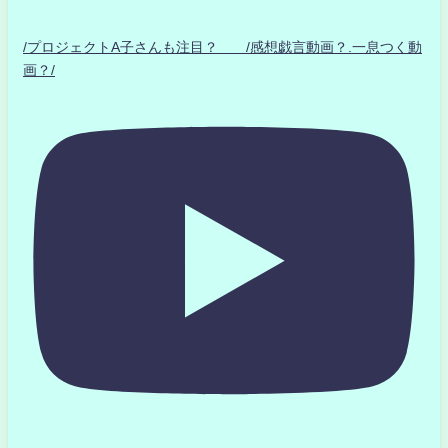
/プロジェクトA子さんも注目？ /感想戯言動画？.一息つく動
画？/