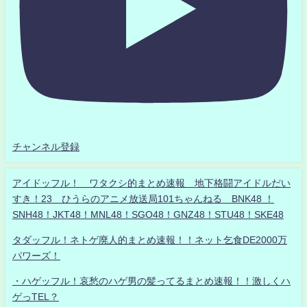
チャンネル登録
アイドッフル！ ワタクシ的まとめ速報 地下格闘アイドルだい
すき！23 ひうらのアニメ放送局101ちゃんねる BNK48 ！
SNH48！JKT48！MNL48！SGO48！GNZ48！STU48！SKE48
タダッフル！ネトゲ廃人的まとめ速報！！ネット乞食DE2000万
パワーズ！
・ハゲッフル！哀愁のハゲ男の髪ってるまとめ速報！！激しくハ
ゲっTEL？