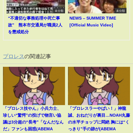
未分類
未分類
“不適切な事務処理や死亡事
NEWS – SUMMER TIME
故” 熊本市交通局が職員2人
[Official Music Video]
を懲戒処分
プロレス
の関連記事
「プロレス技やん」小兵力士、
「プロレスラーやばい！」神龍
珍しい“驚愕”の投げで物言い協
誠、おねだりが裏目…NOAH丸藤
議は3分超の“長考”「なんだなん
の水平チョップに悶絶 胸には“く
だ」ファンも困惑(ABEMA
っきり”手の跡が(ABEMA