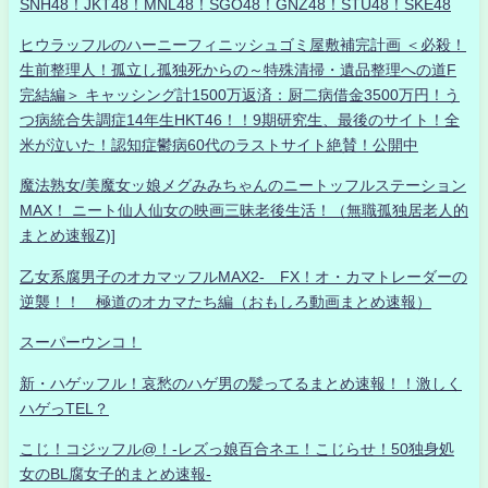
SNH48！JKT48！MNL48！SGO48！GNZ48！STU48！SKE48
ヒウラッフルのハーニーフィニッシュゴミ屋敷補完計画 ＜必殺！
生前整理人！孤立し孤独死からの～特殊清掃・遺品整理への道F
完結編＞ キャッシング計1500万返済：厨二病借金3500万円！う
つ病統合失調症14年生HKT46！！9期研究生、最後のサイト！全
米が泣いた！認知症鬱病60代のラストサイト絶賛！公開中
魔法熟女/美魔女ッ娘メグみみちゃんのニートッフルステーション
MAX！ ニート仙人仙女の映画三昧老後生活！（無職孤独居老人的
まとめ速報Z)]
乙女系腐男子のオカマッフルMAX2- FX！オ・カマトレーダーの
逆襲！！ 極道のオカマたち編（おもしろ動画まとめ速報）
スーパーウンコ！
新・ハゲッフル！哀愁のハゲ男の髪ってるまとめ速報！！激しく
ハゲっTEL？
こじ！コジッフル@！-レズっ娘百合ネエ！こじらせ！50独身処
女のBL腐女子的まとめ速報-