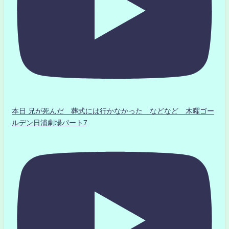
本日 兄が死んだ 葬式には行かなかった などなど 木曜ゴー
ルデン日浦劇場パート7