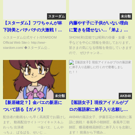
スターダム
未分類
【スターダム】フワちゃんが林
内藤やす子に子供がいない理由
下詩美とバチバチの大激戦！フ
に驚きを隠せない…「弟よ」で
ワちゃん＆葉月 vs 林下詩美＆天
有名な歌手の“大麻”事件の真相
☆スターダム公式サイト/STARDOM
SHOW(和)芸能では昭和の俳優・女優・歌
Official Web Site☆ http://wwr-
手などを中心に情報を発信しております。
咲光由！フワちゃん第2戦ハイラ
に一同驚愕…“全身刺青”と噂さ
stardom.com/ ◆スターダム公...
皆さまの気になる情報を発信していきます
イト！-4.23横浜アリーナ大会-
れる裏側がヤバすぎた…
ので、 ぜひチャンネ...
【STARDOM】
未分類
AKB48
【新居確定？】金バエの新居に
【落語女子】現役アイドルがプ
ついて語る【ガメラ】
ロの落語家に弟子入り志願しに
行くので密着しました！！
配信者の動画をいち早く高画質でお届けし
AKB48の落語女子、伊藤百花が本格的に落
ます。 動画配信サイト⇒ツイキャス＆ふ
語に挑戦！ 春風亭小朝師匠、春風亭三朝
わっち 出演者 ⇒金バエ、しんや
師匠、蝶花楼桃花師匠に弟子入りを志願し
っちょ、ぱるぱる、せいじ ...
ます！ 前座から下積み...