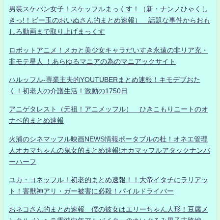
男装スケバン女子！スケッフルまっくす！（新・ナンノひゃくし
きっ!！ビー玉のおいぬさん的まとめ速報） 話題な事件からおも
しろ動画まで取り上げまっくす
ロボットアニメ！メカと美少女キャラだいすき永遠の非リア充・
非モテ星人 ！あらゆるマニアの為のマニアックサイト
ハルッフル-専業主夫的YOUTUBERまとめ速報！キモデブおた
く！初老人の介護生活！激動の1750日
アニゲタレスト（元祖！アニメッフル） ひきこもりニートのオ
ナベ的まとめ速報
火浦のシネマッフル映画NEWS情報ポータブルの杜！オネエ管理
人オカマちゃんの鬼女的まとめ速報!オカマッフルアタックナンバ
ーハーフ
ユカ・ヨネッフル！初老的まとめ速報！！大帝イタチにラリアッ
ト！害獣神アリ・ガー被害に必殺！パイルドライバー
おネコさん的まとめ速報 僕の彼女はエリーちゃん人形！豆腐メ