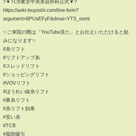
?▼TCB東京中央美容外科公式▼?
https://aoki-tsuyoshi.com/line-form?
argument=6PUsEFyF&dmai=YTS_oomi
✨ご来院の際は「YouTube見た」とお伝えいただけると励
みになります✨
#糸リフト
#リフトアップ糸
#スレッドリフト
#ショッピングリフト
#VOVリフト
#ほうれい線糸リフト
#鼻糸リフト
#糸リフト効果
#安い糸
#TCB
#脂肪吸引