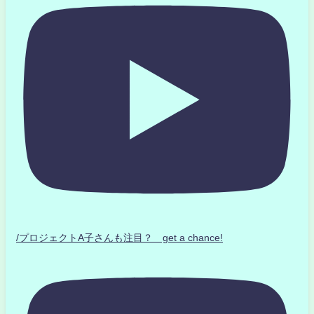
/プロジェクトA子さんも注目？ get a chance!