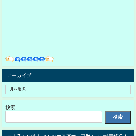
アーカイブ
検索
検索
カオスtomo娘ちゃんねーるアーガマ!Haraハラ!未解決人