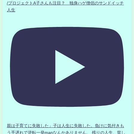
/プロジェクトA子さんも注目？ 独身ハゲ僧侶のサンドイッチ
人生
親は子育てに失敗した」子は人生に失敗した。負けに気付きも
う手遅れで逆転一発manなんかありません、 残りの人生、貧し