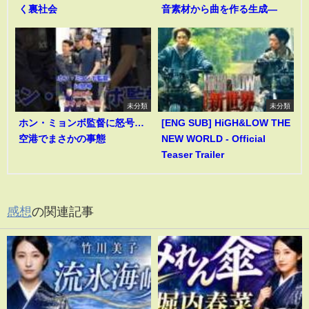
く裏社会
音素材から曲を作る生成―
未分類
未分類
ホン・ミョンボ監督に怒号…
[ENG SUB] HiGH&LOW THE
空港でまさかの事態
NEW WORLD - Official
Teaser Trailer
感想
の関連記事