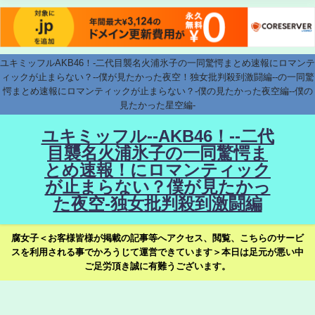
ユキミッフルAKB46！-二代目襲名火浦氷子の一同驚愕まとめ速報にロマンテ
ィックが止まらない？--僕が見たかった夜空！独女批判殺到激闘編--の一同驚
愕まとめ速報にロマンティックが止まらない？-僕の見たかった夜空編--僕の
見たかった星空編-
ユキミッフル--AKB46！--二代
目襲名火浦氷子の一同驚愕ま
とめ速報！にロマンティック
が止まらない？僕が見たかっ
た夜空-独女批判殺到激闘編
腐女子＜お客様皆様が掲載の記事等へアクセス、閲覧、こちらのサービ
スを利用される事でかろうじて運営できています＞本日は足元が悪い中
ご足労頂き誠に有難うございます。