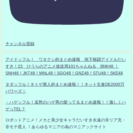
チャンネル登録
アイドッフル！ ワタクシ的まとめ速報 地下格闘アイドルだい
すき！23 ひうらのアニメ放送局101ちゃんねる BNK48 ！
SNH48！JKT48！MNL48！SGO48！GNZ48！STU48！SKE48
タダッフル！ネトゲ廃人的まとめ速報！！ネット乞食DE2000万
パワーズ！
・ハゲッフル！哀愁のハゲ男の髪ってるまとめ速報！！激しくハ
ゲっTEL？
ロボットアニメ！メカと美少女キャラだいすき永遠の非リア充・
非モテ星人 ！あらゆるマニアの為のマニアックサイト