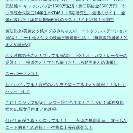
完結編＞ キャッシング計1500万返済：厨二病借金3500万円！う
つ病統合失調症14年生HKT46！！9期研究生、最後のサイト！全
米が泣いた！認知症鬱病60代のラストサイト絶賛！公開中
魔法熟女/美魔女ッ娘メグみみちゃんのニートッフルステーション
MAX！ ニート仙人仙女の映画三昧老後生活！（無職孤独居老人的
まとめ速報Z)]
乙女系腐男子のオカマッフルMAX2- FX！オ・カマトレーダーの
逆襲！！ 極道のオカマたち編（おもしろ動画まとめ速報）
スーパーウンコ！
新・ハゲッフル！哀愁のハゲ男の髪ってるまとめ速報！！激しく
ハゲっTEL？
こじ！コジッフル@！-レズっ娘百合ネエ！こじらせ！50独身処
女のBL腐女子的まとめ速報-
何だ！何が？真・シロッフル！！ 永遠の無職童貞- ぼっちな
ニート的まとめ速報！一生童貞上等夜露死苦！