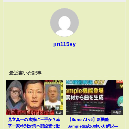
jin115sy
最近書いた記事
社会
未分類
見立真一の逮捕に王手か？幸
【Suno AI v5】新機能
平一家特別対策本部設置で動
Sample生成の使い方解説―