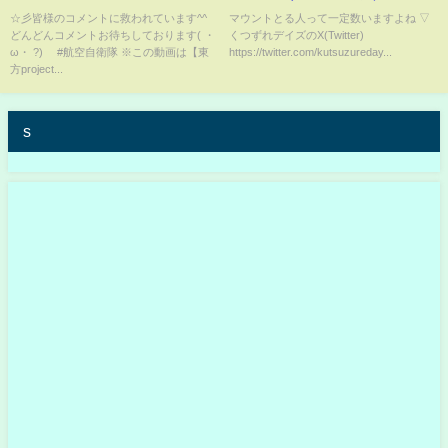
レ！自衛隊が本気を出した3秒
生【コント】【アニメ】
☆彡皆様のコメントに救われています^^
マウントとる人って一定数いますよね ▽
どんどんコメントお待ちしております( ・
くつずれデイズのX(Twitter)
後...w
ω・ ?)ゞ #航空自衛隊 ※この動画は【東
https://twitter.com/kutsuzureday...
方project...
s