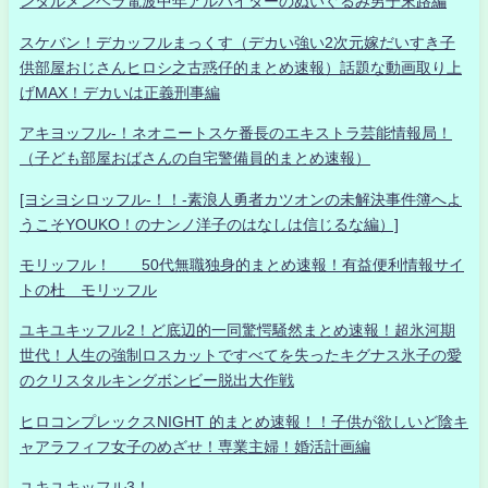
ンタルメンヘラ電波中年アルバイターのぬいぐるみ男子末路編
スケバン！デカッフルまっくす（デカい強い2次元嫁だいすき子
供部屋おじさんヒロシ之古惑仔的まとめ速報）話題な動画取り上
げMAX！デカいは正義刑事編
アキヨッフル-！ネオニートスケ番長のエキストラ芸能情報局！
（子ども部屋おばさんの自宅警備員的まとめ速報）
[ヨシヨシロッフル-！！-素浪人勇者カツオンの未解決事件簿へよ
うこそYOUKO！のナンノ洋子のはなしは信じるな編）]
モリッフル！ 50代無職独身的まとめ速報！有益便利情報サイ
トの杜 モリッフル
ユキユキッフル2！ど底辺的一同驚愕騒然まとめ速報！超氷河期
世代！人生の強制ロスカットですべてを失ったキグナス氷子の愛
のクリスタルキングボンビー脱出大作戦
ヒロコンプレックスNIGHT 的まとめ速報！！子供が欲しいど陰キ
ャアラフィフ女子のめざせ！専業主婦！婚活計画編
ユキユキッフル3！