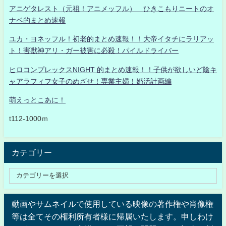
アニゲタレスト（元祖！アニメッフル） ひきこもりニートのオ
ナベ的まとめ速報
ユカ・ヨネッフル！初老的まとめ速報！！大帝イタチにラリアッ
ト！害獣神アリ・ガー被害に必殺！パイルドライバー
ヒロコンプレックスNIGHT 的まとめ速報！！子供が欲しいど陰キ
ャアラフィフ女子のめざせ！専業主婦！婚活計画編
萌えっとこあに！
t112-1000ｍ
カテゴリー
動画やサムネイルで使用している映像の著作権や肖像権
等は全てその権利所有者様に帰属いたします。申しわけ