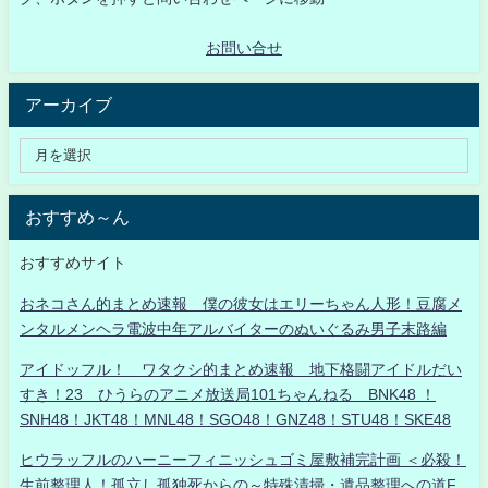
お問い合せ
アーカイブ
おすすめ～ん
おすすめサイト
おネコさん的まとめ速報 僕の彼女はエリーちゃん人形！豆腐メ
ンタルメンヘラ電波中年アルバイターのぬいぐるみ男子末路編
アイドッフル！ ワタクシ的まとめ速報 地下格闘アイドルだい
すき！23 ひうらのアニメ放送局101ちゃんねる BNK48 ！
SNH48！JKT48！MNL48！SGO48！GNZ48！STU48！SKE48
ヒウラッフルのハーニーフィニッシュゴミ屋敷補完計画 ＜必殺！
生前整理人！孤立し孤独死からの～特殊清掃・遺品整理への道F