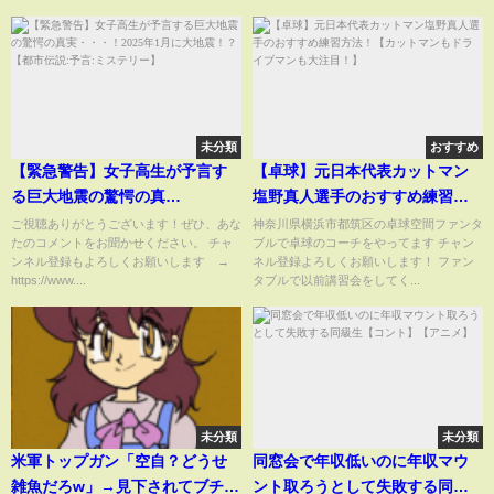
未分類
おすすめ
【緊急警告】女子高生が予言す
【卓球】元日本代表カットマン
る巨大地震の驚愕の真
塩野真人選手のおすすめ練習方
実・・・！2025年1月に大地
法！【カットマンもドライブマ
ご視聴ありがとうございます！ぜひ、あな
神奈川県横浜市都筑区の卓球空間ファンタ
たのコメントをお聞かせください。 チャ
ブルで卓球のコーチをやってます チャン
震！？【都市伝説:予言:ミステリ
ンも大注目！】
ンネル登録もよろしくお願いします → ‪
ネル登録よろしくお願いします！ ファン
ー】
https://www....
タブルで以前講習会をしてく...
未分類
未分類
米軍トップガン「空自？どうせ
同窓会で年収低いのに年収マウ
雑魚だろw」→見下されてブチギ
ント取ろうとして失敗する同級