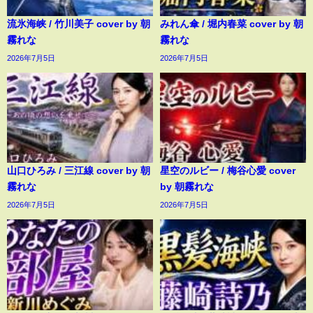
流氷海峡 / 竹川美子 cover by 朝
みれん傘 / 堀内春菜 cover by 朝
霧れな
霧れな
2026年7月5日
2026年7月5日
山口ひろみ / 三江線 cover by 朝
星空のルビー / 梅谷心愛 cover
霧れな
by 朝霧れな
2026年7月5日
2026年7月5日