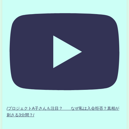
/プロジェクトA子さんも注目？ なぜ私は入会拒否？真相が
刺さる3分間？/