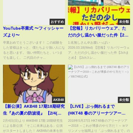
おすすめ
未分類
YouTube卒業式 〜フィッシャー
【悲報】リカバリーウェア、た
ズより〜
だの少し温かい服だった件【2ch
まとめ】【2chスレ】【5chス
卒業おめでとうございます！ この経験を
1:名無しさん＠お腹いっぱい
した皆様はきっと、僕たちより強い人にな
2026.03.18(Wed) 【悲報】リカバリーウェ
レ】【ゆっくり】
ると思います。 強い仲間たちと、いつま
ア、ただの少し温かい服だった件【2chま
でも楽しく。 二代目のチャ...
とめ】【2chスレ...
AKB48
未分類
【新公演】AKB48 17期18期研究
【LIVE】ぶっ倒れるまで
生『あの夏の防波堤』 【2/4(日)
(HKT48 春のアリーナツアー
研究生「そこに未来はある」公
2018～これが博多のやり方だ！
2月4日(日)より #AKB48 17期 18期研究生
2018年5月27日 HKT48春のアリーナツア
による新公演 「そこに未来はある」公演
ー2018 ～これが博多のやり方だ！～ inマ
演初日より】
～)／HKT48[公式]
がスタートしました！ AKB48の未来を担
リンメッセ福岡より「ぶっ倒れるまで」の