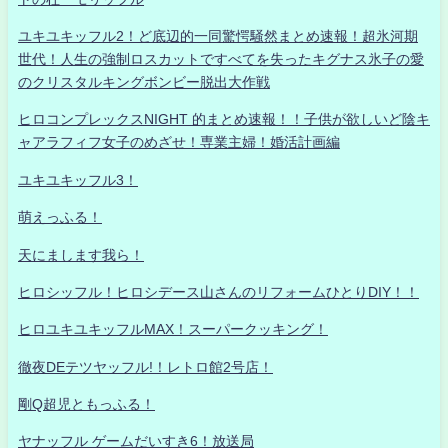
ユキユキッフル2！ど底辺的一同驚愕騒然まとめ速報！超氷河期
世代！人生の強制ロスカットですべてを失ったキグナス氷子の愛
のクリスタルキングボンビー脱出大作戦
ヒロコンプレックスNIGHT 的まとめ速報！！子供が欲しいど陰キ
ャアラフィフ女子のめざせ！専業主婦！婚活計画編
ユキユキッフル3！
萌えっふる！
天にまします我ら！
ヒロシッフル！ヒロシデース山さんのリフォームひとりDIY！！
ヒロユキユキッフルMAX！スーパークッキング！
徹夜DEテツヤッフル!！レトロ館2号店！
剛Q超児ともっふる！
ヤナッフル ゲームだいすき6！放送局