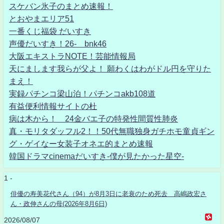
スケバン氷子のまとめ速報！
とおやまエリア51
一番くじ福袋 だいすき
声優だいすき！26- bnk46
大阪エキストラNOTE！芸能情報局
天にまします我らが父よ！ 願わくはわがドル円を守りた
まえ！
実録パチンコ梁山泊！パチンコakb108道
有益便利情報サイトの杜
病は木から！ 24金バエ子の特発性間質性肺炎
真・モリタダッフル2！！50代無職独身ガチホモ童貞ギン
グ・ゲイなー女装子オネエ的まとめ速報
韓国ドラマcinemaだいすき-僕が見たかった星空-
1 -
俳優の寿美花代さん（94）が8月3日に老衰のため死去 高嶋政宏さ
ん・政伸さんの母(2026年8月6日)
2026/08/07