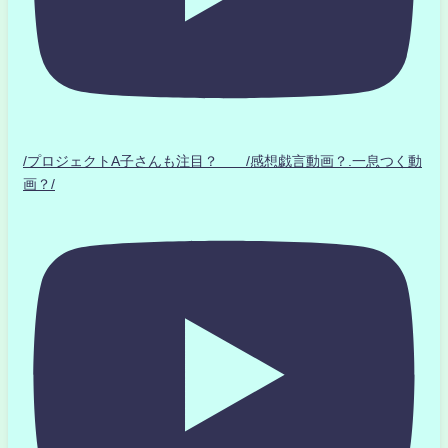
/プロジェクトA子さんも注目？ /感想戯言動画？.一息つく動
画？/