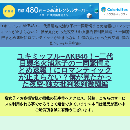
ユキミッフルAKB46！-二代目襲名火浦氷子の一同驚愕まとめ速報にロマンテ
ィックが止まらない？--僕が見たかった夜空！独女批判殺到激闘編--の一同驚
愕まとめ速報にロマンティックが止まらない？-僕の見たかった夜空編--僕の
見たかった星空編-
ユキミッフル--AKB46！--二代
目襲名火浦氷子の一同驚愕ま
とめ速報！にロマンティック
が止まらない？僕が見たかっ
た夜空-独女批判殺到激闘編
腐女子＜お客様皆様が掲載の記事等へアクセス、閲覧、こちらのサービ
スを利用される事でかろうじて運営できています＞本日は足元が悪い中
ご足労頂き誠に有難うございます。