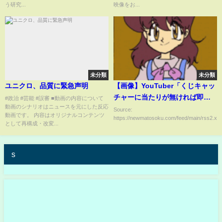
う研究...
映像をお...
未分類
未分類
ユニクロ、品質に緊急声明
【画像】YouTuber「くじキャッ
チャーに当たりが無ければ即通
#政治 #芸能 #誤審 ■動画の内容について
動画のシナリオはニュースを元にした反応
報」→ガチで当たりが無く警察
Source:
動画です。 内容はオリジナルコンテンツ
https://newmatosoku.com/feed/main/rss2.xml.
出動した結果ｗｗｗｗｗｗｗｗ
として再構成・改変...
ｗw
s