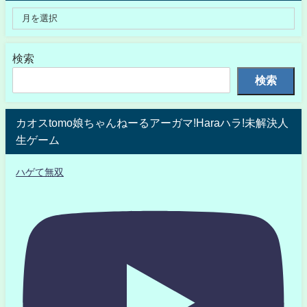
検索
検索
カオスtomo娘ちゃんねーるアーガマ!Haraハラ!未解決人
生ゲーム
ハゲて無双