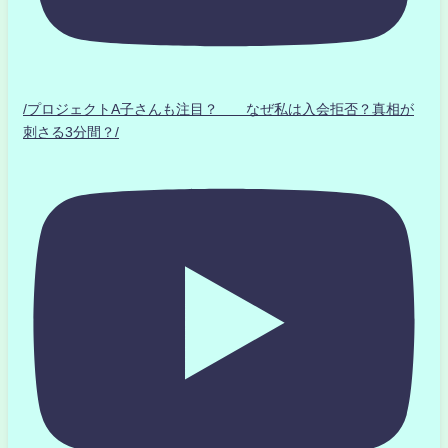
/プロジェクトA子さんも注目？ なぜ私は入会拒否？真相が
刺さる3分間？/