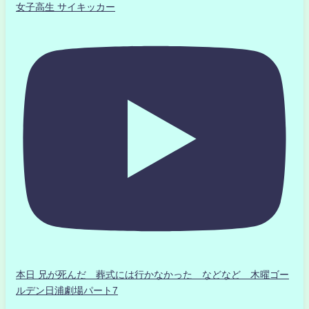
女子高生 サイキッカー
本日 兄が死んだ 葬式には行かなかった などなど 木曜ゴー
ルデン日浦劇場パート7