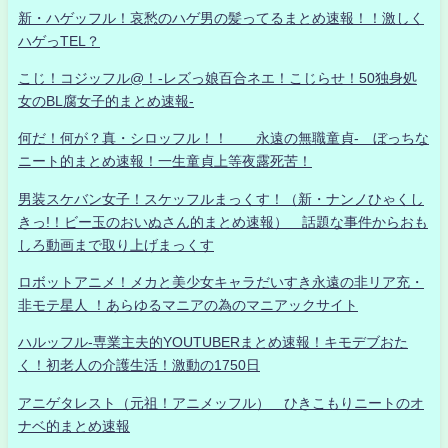
新・ハゲッフル！哀愁のハゲ男の髪ってるまとめ速報！！激しく
ハゲっTEL？
こじ！コジッフル@！-レズっ娘百合ネエ！こじらせ！50独身処
女のBL腐女子的まとめ速報-
何だ！何が？真・シロッフル！！ 永遠の無職童貞- ぼっちな
ニート的まとめ速報！一生童貞上等夜露死苦！
男装スケバン女子！スケッフルまっくす！（新・ナンノひゃくし
きっ!！ビー玉のおいぬさん的まとめ速報） 話題な事件からおも
しろ動画まで取り上げまっくす
ロボットアニメ！メカと美少女キャラだいすき永遠の非リア充・
非モテ星人 ！あらゆるマニアの為のマニアックサイト
ハルッフル-専業主夫的YOUTUBERまとめ速報！キモデブおた
く！初老人の介護生活！激動の1750日
アニゲタレスト（元祖！アニメッフル） ひきこもりニートのオ
ナベ的まとめ速報