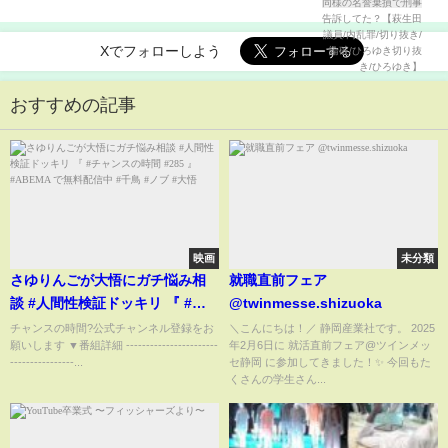
生田議員/内乱罪/切り抜き/論破/ひろゆき切り抜き/ひ
ろゆき】
Xでフォローしよう
おすすめの記事
映画
未分類
さゆりんごが大悟にガチ悩み相
就職直前フェア
談 #人間性検証ドッキリ 『 #チ
@twinmesse.shizuoka
ャンスの時間 #285 』#ABEMA
チャンスの時間?公式チャンネル登録をお
＼こんにちは！／ 静岡産業社です。 2025
願いします ▼番組詳細 -----------------------
年2月6日に 就活直前フェア@ツインメッ
で無料配信中 #千鳥 #ノブ #大悟
----------------...
セ静岡 に参加してきました！✨ 今回もた
くさんの学生さん...