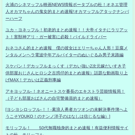
火浦のシネマッフル映画NEWS情報ポータブルの杜！オネエ管理
人オカマちゃんの鬼女的まとめ速報!オカマッフルアタックナンバ
ーハーフ
ユカ・ヨネッフル！初老的まとめ速報！！大帝イタチにラリアッ
ト！害獣神アリ・ガー被害に必殺！パイルドライバー
おネコさん的まとめ速報 僕の彼女はエリーちゃん人形！豆腐メ
ンタルメンヘラ電波中年アルバイターのぬいぐるみ男子末路編
スケバン！デカッフルまっくす（デカい強い2次元嫁だいすき子
供部屋おじさんヒロシ之古惑仔的まとめ速報）話題な動画取り上
げMAX！デカいは正義刑事編
アキヨッフル-！ネオニートスケ番長のエキストラ芸能情報局！
（子ども部屋おばさんの自宅警備員的まとめ速報）
[ヨシヨシロッフル-！！-素浪人勇者カツオンの未解決事件簿へよ
うこそYOUKO！のナンノ洋子のはなしは信じるな編）]
モリッフル！ 50代無職独身的まとめ速報！有益便利情報サイ
トの杜 モリッフル