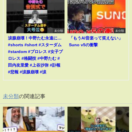
未分類
未分類
涙腺崩壊！中野たむ永遠に…
「もうAI音楽って笑えない」
#shorts #short #スターダム
Suno v5の衝撃
#stardom #プロレス #女子プ
ロレス #格闘技 #中野たむ #
田内友里愛 #上谷沙弥 #訃報
#悲報 #涙腺崩壊 #涙
未分類
の関連記事