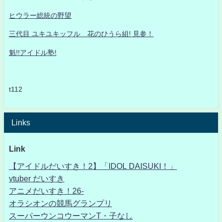
ヒウラー総統の野望
三代目 ユキユキッフル 花のひうら組! 見参！
魁!!アイドル塾!
t112
Links
Link
【アイドルだいすき！2】「IDOL DAISUKI！」
vtuber だいすき
アニメだいすき！26-
オラシオンの競馬グランプリ
スーパーウンコウーマンT・子なし