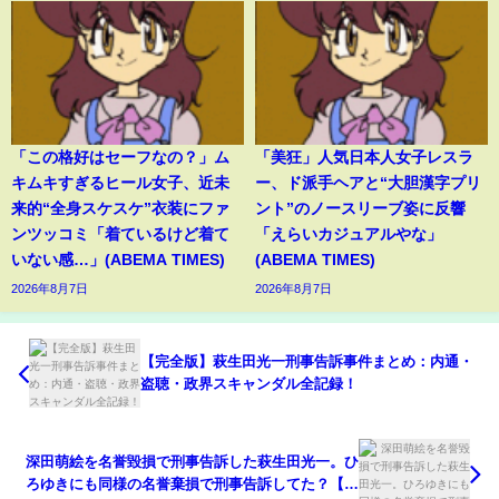
「この格好はセーフなの？」ム
「美狂」人気日本人女子レスラ
キムキすぎるヒール女子、近未
ー、ド派手ヘアと“大胆漢字プリ
来的“全身スケスケ”衣装にファ
ント”のノースリーブ姿に反響
ンツッコミ「着ているけど着て
「えらいカジュアルやな」
いない感…」(ABEMA TIMES)
(ABEMA TIMES)
2026年8月7日
2026年8月7日
【完全版】萩生田光一刑事告訴事件まとめ：内通・
盗聴・政界スキャンダル全記録！
深田萌絵を名誉毀損で刑事告訴した萩生田光一。ひ
ろゆきにも同様の名誉棄損で刑事告訴してた？【萩