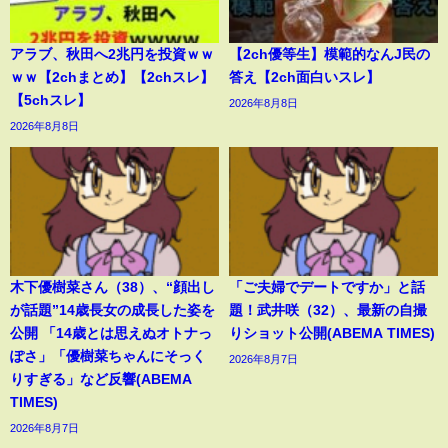
アラブ、秋田へ2兆円を投資ｗｗ
【2ch優等生】模範的なんJ民の
ｗｗ【2chまとめ】【2chスレ】
答え【2ch面白いスレ】
【5chスレ】
2026年8月8日
2026年8月8日
木下優樹菜さん（38）、“顔出し
「ご夫婦でデートですか」と話
が話題”14歳長女の成長した姿を
題！武井咲（32）、最新の自撮
公開 「14歳とは思えぬオトナっ
りショット公開(ABEMA TIMES)
ぽさ」「優樹菜ちゃんにそっく
2026年8月7日
りすぎる」など反響(ABEMA
TIMES)
2026年8月7日