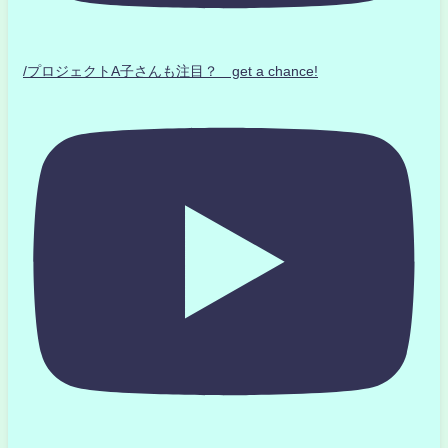
/プロジェクトA子さんも注目？ get a chance!