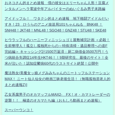
おネコさん的まとめ速報 僕の彼女はエリーちゃん人形！豆腐メ
ンタルメンヘラ電波中年アルバイターのぬいぐるみ男子末路編
アイドッフル！ ワタクシ的まとめ速報 地下格闘アイドルだい
すき！23 ひうらのアニメ放送局101ちゃんねる BNK48 ！
SNH48！JKT48！MNL48！SGO48！GNZ48！STU48！SKE48
ヒウラッフルのハーニーフィニッシュゴミ屋敷補完計画 ＜必殺！
生前整理人！孤立し孤独死からの～特殊清掃・遺品整理への道F
完結編＞ キャッシング計1500万返済：厨二病借金3500万円！う
つ病統合失調症14年生HKT46！！9期研究生、最後のサイト！全
米が泣いた！認知症鬱病60代のラストサイト絶賛！公開中
魔法熟女/美魔女ッ娘メグみみちゃんのニートッフルステーション
MAX！ ニート仙人仙女の映画三昧老後生活！（無職孤独居老人的
まとめ速報Z)]
乙女系腐男子のオカマッフルMAX2- FX！オ・カマトレーダーの
逆襲！！ 極道のオカマたち編（おもしろ動画まとめ速報）
スーパーウンコ！