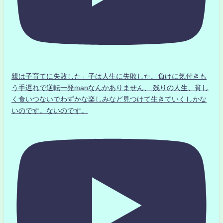
親は子育てに失敗した」子は人生に失敗した。負けに気付きも
う手遅れで逆転一発manなんかありません、 残りの人生、貧し
く食いつないでわずかな楽しみなど見つけて生きていくしかな
いのです。ないのです。