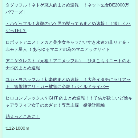
タダッフル！ネトゲ廃人的まとめ速報！！ネット乞食DE2000万
パワーズ！
・ハゲッフル！哀愁のハゲ男の髪ってるまとめ速報！！激しくハ
ゲっTEL？
ロボットアニメ！メカと美少女キャラだいすき永遠の非リア充・
非モテ星人 ！あらゆるマニアの為のマニアックサイト
アニゲタレスト（元祖！アニメッフル） ひきこもりニートのオ
ナベ的まとめ速報
ユカ・ヨネッフル！初老的まとめ速報！！大帝イタチにラリアッ
ト！害獣神アリ・ガー被害に必殺！パイルドライバー
ヒロコンプレックスNIGHT 的まとめ速報！！子供が欲しいど陰キ
ャアラフィフ女子のめざせ！専業主婦！婚活計画編
萌えっとこあに！
t112-1000ｍ