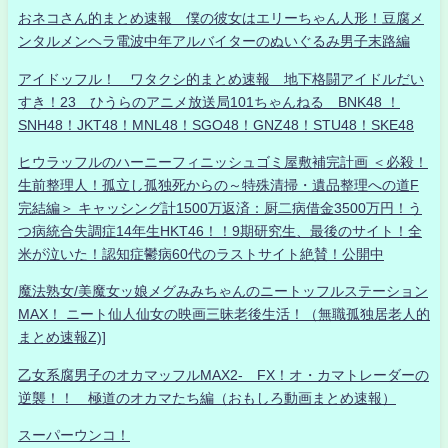
おネコさん的まとめ速報 僕の彼女はエリーちゃん人形！豆腐メ
ンタルメンヘラ電波中年アルバイターのぬいぐるみ男子末路編
アイドッフル！ ワタクシ的まとめ速報 地下格闘アイドルだい
すき！23 ひうらのアニメ放送局101ちゃんねる BNK48 ！
SNH48！JKT48！MNL48！SGO48！GNZ48！STU48！SKE48
ヒウラッフルのハーニーフィニッシュゴミ屋敷補完計画 ＜必殺！
生前整理人！孤立し孤独死からの～特殊清掃・遺品整理への道F
完結編＞ キャッシング計1500万返済：厨二病借金3500万円！う
つ病統合失調症14年生HKT46！！9期研究生、最後のサイト！全
米が泣いた！認知症鬱病60代のラストサイト絶賛！公開中
魔法熟女/美魔女ッ娘メグみみちゃんのニートッフルステーション
MAX！ ニート仙人仙女の映画三昧老後生活！（無職孤独居老人的
まとめ速報Z)]
乙女系腐男子のオカマッフルMAX2- FX！オ・カマトレーダーの
逆襲！！ 極道のオカマたち編（おもしろ動画まとめ速報）
スーパーウンコ！