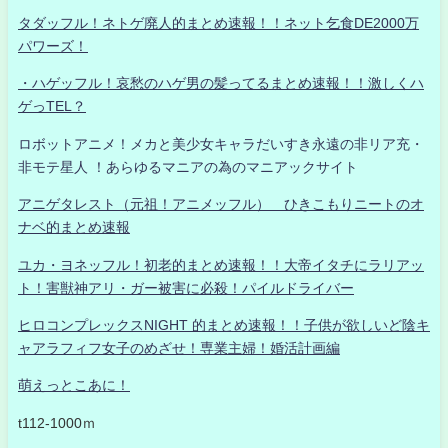
タダッフル！ネトゲ廃人的まとめ速報！！ネット乞食DE2000万
パワーズ！
・ハゲッフル！哀愁のハゲ男の髪ってるまとめ速報！！激しくハ
ゲっTEL？
ロボットアニメ！メカと美少女キャラだいすき永遠の非リア充・
非モテ星人 ！あらゆるマニアの為のマニアックサイト
アニゲタレスト（元祖！アニメッフル） ひきこもりニートのオ
ナベ的まとめ速報
ユカ・ヨネッフル！初老的まとめ速報！！大帝イタチにラリアッ
ト！害獣神アリ・ガー被害に必殺！パイルドライバー
ヒロコンプレックスNIGHT 的まとめ速報！！子供が欲しいど陰キ
ャアラフィフ女子のめざせ！専業主婦！婚活計画編
萌えっとこあに！
t112-1000ｍ