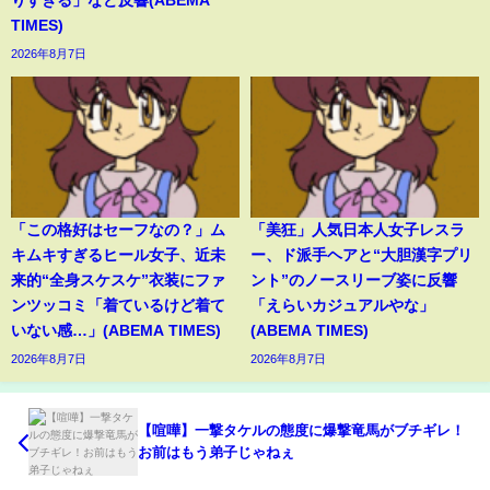
TIMES)
2026年8月7日
「この格好はセーフなの？」ム
「美狂」人気日本人女子レスラ
キムキすぎるヒール女子、近未
ー、ド派手ヘアと“大胆漢字プリ
来的“全身スケスケ”衣装にファ
ント”のノースリーブ姿に反響
ンツッコミ「着ているけど着て
「えらいカジュアルやな」
いない感…」(ABEMA TIMES)
(ABEMA TIMES)
2026年8月7日
2026年8月7日
【喧嘩】一撃タケルの態度に爆撃竜馬がブチギレ！
お前はもう弟子じゃねぇ