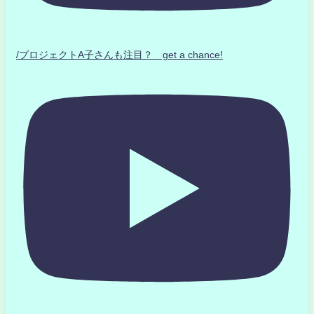
/プロジェクトA子さんも注目？ get a chance!