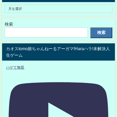
検索
検索
カオスtomo娘ちゃんねーるアーガマ!Haraハラ!未解決人
生ゲーム
ハゲて無双