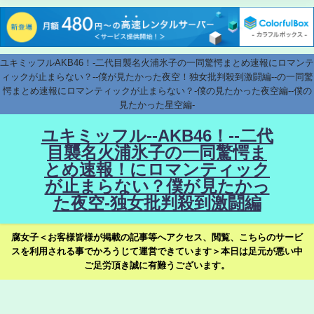
ユキミッフルAKB46！-二代目襲名火浦氷子の一同驚愕まとめ速報にロマンテ
ィックが止まらない？--僕が見たかった夜空！独女批判殺到激闘編--の一同驚
愕まとめ速報にロマンティックが止まらない？-僕の見たかった夜空編--僕の
見たかった星空編-
ユキミッフル--AKB46！--二代
目襲名火浦氷子の一同驚愕ま
とめ速報！にロマンティック
が止まらない？僕が見たかっ
た夜空-独女批判殺到激闘編
腐女子＜お客様皆様が掲載の記事等へアクセス、閲覧、こちらのサービ
スを利用される事でかろうじて運営できています＞本日は足元が悪い中
ご足労頂き誠に有難うございます。