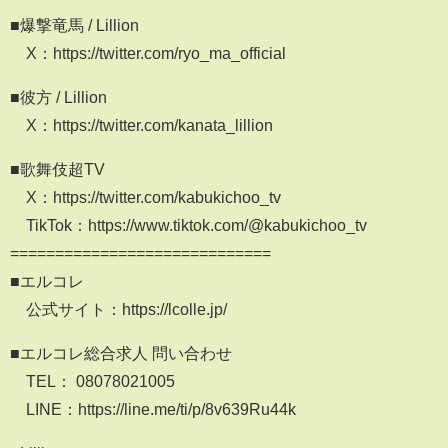
■爆撃竜馬 / Lillion
X：https://twitter.com/ryo_ma_official
■彼方 / Lillion
X：https://twitter.com/kanata_lillion
■歌舞伎超TV
X：https://twitter.com/kabukichoo_tv
TikTok：https://www.tiktok.com/@kabukichoo_tv
=============================
■エルコレ
公式サイト：https://lcolle.jp/
■エルコレ総合求人 問い合わせ
TEL： 08078021005
LINE：https://line.me/ti/p/8v639Ru44k