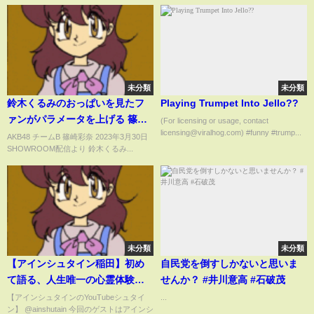
未分類
未分類
鈴木くるみのおっぱいを見たフ
Playing Trumpet Into Jello??
ァンがパラメータを上げる 篠崎
(For licensing or usage, contact
licensing@viralhog.com) #funny #trump...
彩奈
AKB48 チームB 篠崎彩奈 2023年3月30日
SHOWROOM配信より 鈴木くるみ...
未分類
未分類
【アインシュタイン稲田】初め
自民党を倒すしかないと思いま
て語る、人生唯一の心霊体験が
せんか？ #井川意高 #石破茂
生々しく恐ろしすぎた、、
【アインシュタインのYouTubeシュタイ
...
ン】 @ainshutain 今回のゲストはアインシ