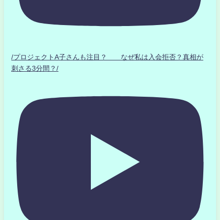
/プロジェクトA子さんも注目？ なぜ私は入会拒否？真相が
刺さる3分間？/