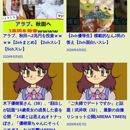
アラブ、秋田へ2兆円を投資ｗｗ
【2ch優等生】模範的なんJ民の
ｗｗ【2chまとめ】【2chスレ】
答え【2ch面白いスレ】
【5chスレ】
2026年8月8日
2026年8月8日
木下優樹菜さん（38）、“顔出し
「ご夫婦でデートですか」と話
が話題”14歳長女の成長した姿を
題！武井咲（32）、最新の自撮
公開 「14歳とは思えぬオトナっ
りショット公開(ABEMA TIMES)
ぽさ」「優樹菜ちゃんにそっく
2026年8月7日
りすぎる」など反響(ABEMA