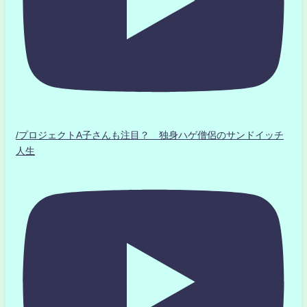
/プロジェクトA子さんも注目？ 独身ハゲ僧侶のサンドイッチ
人生