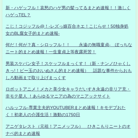
新・ハゲッフル！哀愁のハゲ男の髪ってるまとめ速報！！激しく
ハゲっTEL？
こじ！コジッフル@！-レズっ娘百合ネエ！こじらせ！50独身処
女のBL腐女子的まとめ速報-
何だ！何が？真・シロッフル！！ 永遠の無職童貞- ぼっちな
ニート的まとめ速報！一生童貞上等夜露死苦！
男装スケバン女子！スケッフルまっくす！（新・ナンノひゃくし
きっ!！ビー玉のおいぬさん的まとめ速報） 話題な事件からおも
しろ動画まで取り上げまっくす
ロボットアニメ！メカと美少女キャラだいすき永遠の非リア充・
非モテ星人 ！あらゆるマニアの為のマニアックサイト
ハルッフル-専業主夫的YOUTUBERまとめ速報！キモデブおた
く！初老人の介護生活！激動の1750日
アニゲタレスト（元祖！アニメッフル） ひきこもりニートのオ
ナベ的まとめ速報