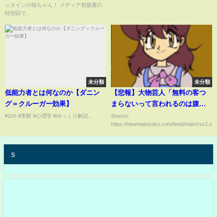
ュタインの稲ちゃん！ メディア初披露の
特別回で...
未分類
未分類
低能力者とは何なのか【ダニン
【悲報】大物芸人「無料の客つ
グ＝クルーガー効果】
まらないって言われるのは腹立
つ。地方に行かんぞ。東京に見
#2ch #実験 #心理学 #ゆっくり解説...
Source:
https://newmatosoku.com/feed/main/rss2.xml.
に来い」
s