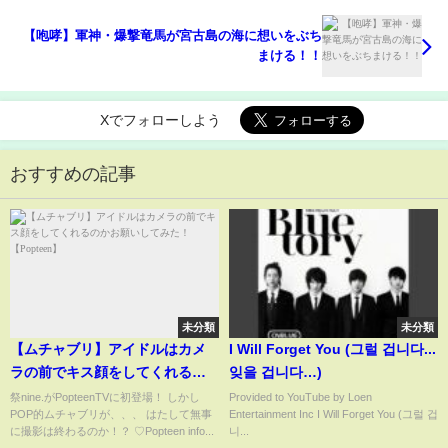
【咆哮】軍神・爆撃竜馬が宮古島の海に想いをぶち
まける！！
Xでフォローしよう
おすすめの記事
未分類
未分類
【ムチャブリ】アイドルはカメ
I Will Forget You (그럴 겁니다...
ラの前でキス顔をしてくれるの
잊을 겁니다…)
かお願いしてみた！
祭nine.がPopteenTVに初登場！ しかし
Provided to YouTube by Loen
POP的ムチャブリが、、、 はたして無事
Entertainment Inc I Will Forget You (그럴 겁
【Popteen】
に撮影は終わるのか！？ ♡Popteen info...
니...