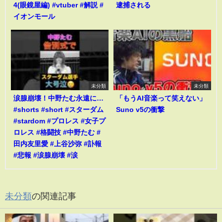
4(眼鏡屋編) #vtuber #解説 #
逮捕される
イオンモール
未分類
未分類
涙腺崩壊！中野たむ永遠に…
「もうAI音楽って笑えない」
#shorts #short #スターダム
Suno v5の衝撃
#stardom #プロレス #女子プ
ロレス #格闘技 #中野たむ #
田内友里愛 #上谷沙弥 #訃報
#悲報 #涙腺崩壊 #涙
未分類
の関連記事