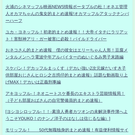
火浦のシネマッフル映画NEWS情報ポータブルの杜！オネエ管理
人オカマちゃんの鬼女的まとめ速報!オカマッフルアタックナンバ
ーハーフ
ユカ・ヨネッフル！初老的まとめ速報！！大帝イタチにラリアッ
ト！害獣神アリ・ガー被害に必殺！パイルドライバー
おネコさん的まとめ速報 僕の彼女はエリーちゃん人形！豆腐メ
ンタルメンヘラ電波中年アルバイターのぬいぐるみ男子末路編
スケバン！デカッフルまっくす（デカい強い2次元嫁だいすき子
供部屋おじさんヒロシ之古惑仔的まとめ速報）話題な動画取り上
げMAX！デカいは正義刑事編
アキヨッフル-！ネオニートスケ番長のエキストラ芸能情報局！
（子ども部屋おばさんの自宅警備員的まとめ速報）
[ヨシヨシロッフル-！！-素浪人勇者カツオンの未解決事件簿へよ
うこそYOUKO！のナンノ洋子のはなしは信じるな編）]
モリッフル！ 50代無職独身的まとめ速報！有益便利情報サイ