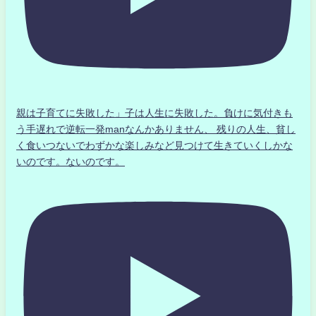
親は子育てに失敗した」子は人生に失敗した。負けに気付きも
う手遅れで逆転一発manなんかありません、 残りの人生、貧し
く食いつないでわずかな楽しみなど見つけて生きていくしかな
いのです。ないのです。