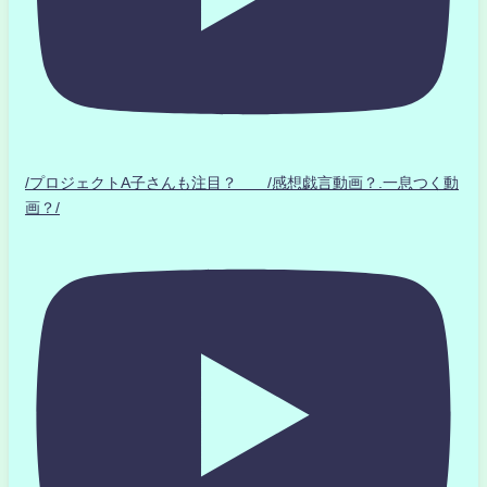
/プロジェクトA子さんも注目？ /感想戯言動画？.一息つく動
画？/