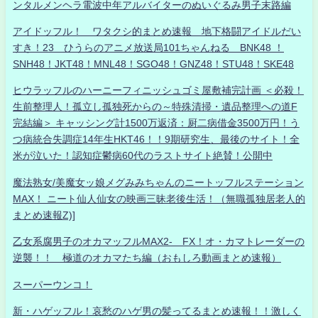
ンタルメンヘラ電波中年アルバイターのぬいぐるみ男子末路編
アイドッフル！ ワタクシ的まとめ速報 地下格闘アイドルだい
すき！23 ひうらのアニメ放送局101ちゃんねる BNK48 ！
SNH48！JKT48！MNL48！SGO48！GNZ48！STU48！SKE48
ヒウラッフルのハーニーフィニッシュゴミ屋敷補完計画 ＜必殺！
生前整理人！孤立し孤独死からの～特殊清掃・遺品整理への道F
完結編＞ キャッシング計1500万返済：厨二病借金3500万円！う
つ病統合失調症14年生HKT46！！9期研究生、最後のサイト！全
米が泣いた！認知症鬱病60代のラストサイト絶賛！公開中
魔法熟女/美魔女ッ娘メグみみちゃんのニートッフルステーション
MAX！ ニート仙人仙女の映画三昧老後生活！（無職孤独居老人的
まとめ速報Z)]
乙女系腐男子のオカマッフルMAX2- FX！オ・カマトレーダーの
逆襲！！ 極道のオカマたち編（おもしろ動画まとめ速報）
スーパーウンコ！
新・ハゲッフル！哀愁のハゲ男の髪ってるまとめ速報！！激しく