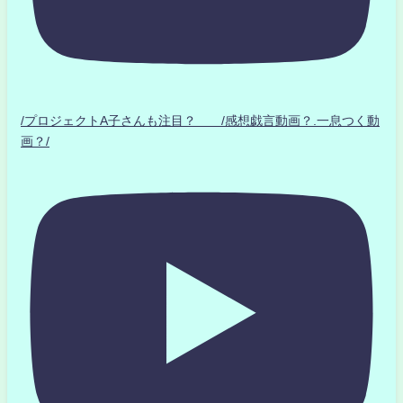
/プロジェクトA子さんも注目？ /感想戯言動画？.一息つく動
画？/