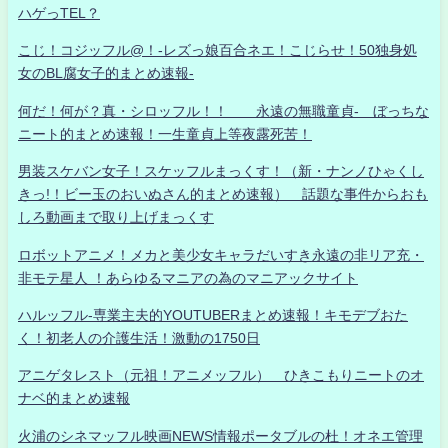
ハゲっTEL？
こじ！コジッフル@！-レズっ娘百合ネエ！こじらせ！50独身処
女のBL腐女子的まとめ速報-
何だ！何が？真・シロッフル！！ 永遠の無職童貞- ぼっちな
ニート的まとめ速報！一生童貞上等夜露死苦！
男装スケバン女子！スケッフルまっくす！（新・ナンノひゃくし
きっ!！ビー玉のおいぬさん的まとめ速報） 話題な事件からおも
しろ動画まで取り上げまっくす
ロボットアニメ！メカと美少女キャラだいすき永遠の非リア充・
非モテ星人 ！あらゆるマニアの為のマニアックサイト
ハルッフル-専業主夫的YOUTUBERまとめ速報！キモデブおた
く！初老人の介護生活！激動の1750日
アニゲタレスト（元祖！アニメッフル） ひきこもりニートのオ
ナベ的まとめ速報
火浦のシネマッフル映画NEWS情報ポータブルの杜！オネエ管理