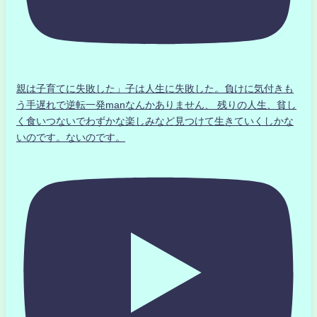
親は子育てに失敗した」子は人生に失敗した。負けに気付きも
う手遅れで逆転一発manなんかありません、 残りの人生、貧し
く食いつないでわずかな楽しみなど見つけて生きていくしかな
いのです。ないのです。