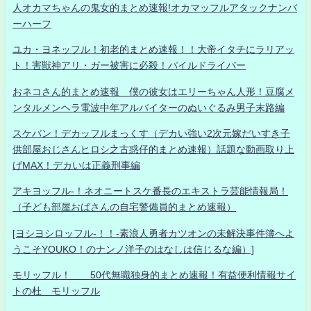
人オカマちゃんの鬼女的まとめ速報!オカマッフルアタックナンバ
ーハーフ
ユカ・ヨネッフル！初老的まとめ速報！！大帝イタチにラリアッ
ト！害獣神アリ・ガー被害に必殺！パイルドライバー
おネコさん的まとめ速報 僕の彼女はエリーちゃん人形！豆腐メ
ンタルメンヘラ電波中年アルバイターのぬいぐるみ男子末路編
スケバン！デカッフルまっくす（デカい強い2次元嫁だいすき子
供部屋おじさんヒロシ之古惑仔的まとめ速報）話題な動画取り上
げMAX！デカいは正義刑事編
アキヨッフル-！ネオニートスケ番長のエキストラ芸能情報局！
（子ども部屋おばさんの自宅警備員的まとめ速報）
[ヨシヨシロッフル-！！-素浪人勇者カツオンの未解決事件簿へよ
うこそYOUKO！のナンノ洋子のはなしは信じるな編）]
モリッフル！ 50代無職独身的まとめ速報！有益便利情報サイ
トの杜 モリッフル