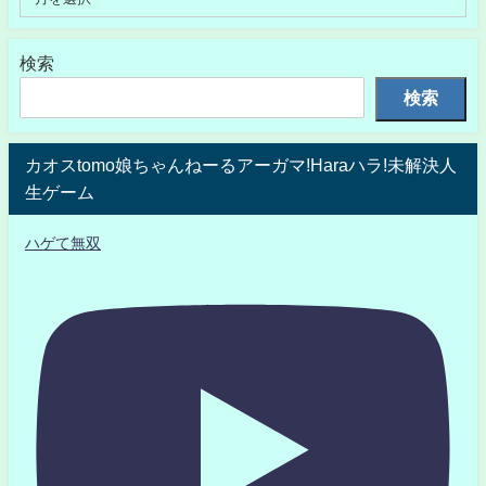
検索
検索
カオスtomo娘ちゃんねーるアーガマ!Haraハラ!未解決人
生ゲーム
ハゲて無双