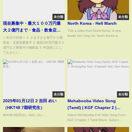
未分類
未分類
現在募集中・最大１００万円最
North Korea - Hell March
大２億円まで・食品・飲食店・
This a video from North Korea. A new
leader kim Jong Un. North Korea w...
製造業・輸入小麦等食品原材料
＜本日の内容＞ 1. さまざまな省庁から補
助金・支援策募集中 2. 最低100万円最大２
価格高騰緊急対策事業補助金
億円など募集中の補助金 3. 申請前ににし
【中小企業診断士YouTuber マキ
ておきたい...
ノヤ先生】第1340回
未分類
未分類
2025年01月12日 2 吉田 めい
Mehabooba Video Song
（HKT48 7期研究生）
(Tamil) | KGF Chapter 2 |
RockingStar Yash | Prashanth
#hkt48 #吉田めい #めいめい...
Watch Mehabooba Full Video Song From
KGF Chapter 2 Tamil Movie. Subscr...
Neel | Ravi Basrur