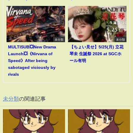
未分類
未分類
MULTISUB💥New Drama
【ちょい見せ】5/25(月) 立花
Launch💥《Nirvana of
琴未 生誕祭 2026 at SGCホ
Speed》After being
ール有明
sabotaged viciously by
rivals
未分類
の関連記事