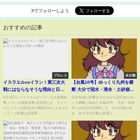
Xでフォローしよう
おすすめの記事
プロレス
未分類
イスラエルvsイラン！第三次大
【台風10号】ゆっくり九州を横
戦にはならなそうな理由と日本
断 大分で冠水・浸水・土砂崩
への教訓
れ…離れた場所でも線状降水帯
6月13日にイスラエルがイランを大規模攻
日本各地に影響を与えながら西日本をゆっ
撃 イランも報復攻撃 名目的には、アメリ
くり横断し始めた台風10号。 大分・由布
次々【めざまし８ニュース】
カとイランの核交渉の期限切れによるもの
市では29日午前9時ごろ、川の氾濫が起
トランプ政権は原発用...
き、命を守る行動が必要と...