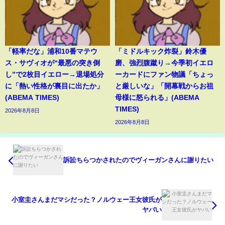
「軽率だな」浦和10番マテウ
「ミドルキック炸裂」鈴木優
ス・サヴィオが“最悪の突き倒
磨、強烈腹蹴り→今季初イエロ
し”で2枚目イエロー→退場処分
ーカードにファン物議「ちょっ
に「熱い性格が裏目に出たか」
と厳しいな」「開幕戦からお祖
(ABEMA TIMES)
母様に怒られる」(ABEMA
TIMES)
2026年8月8日
2026年8月8日
訴訟ちらつかされたのでヴィーガンさんに謝りたい
小室圭さんまだマシだった？ノルウェー王女彼氏が
ヤバい