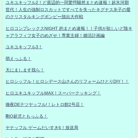
ユキユキッフル2！ど底辺的一同驚愕騒然まとめ速報！超氷河期
世代！人生の強制ロスカットですべてを失ったキグナス氷子の愛
のクリスタルキングボンビー脱出大作戦
ヒロコンプレックスNIGHT 的まとめ速報！！子供が欲しいど陰キ
ャアラフィフ女子のめざせ！専業主婦！婚活計画編
ユキユキッフル3！
萌えっふる！
天にまします我ら！
ヒロシッフル！ヒロシデース山さんのリフォームひとりDIY！！
ヒロユキユキッフルMAX！スーパークッキング！
徹夜DEテツヤッフル!！レトロ館2号店！
剛Q超児ともっふる！
ヤナッフル ゲームだいすき6！放送局