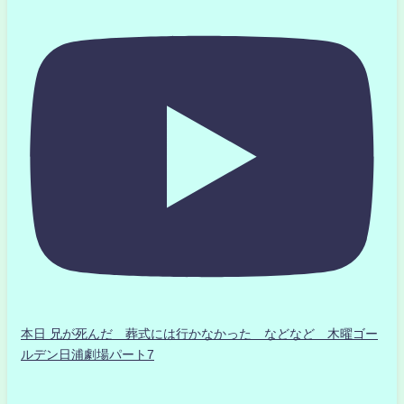
本日 兄が死んだ 葬式には行かなかった などなど 木曜ゴー
ルデン日浦劇場パート7