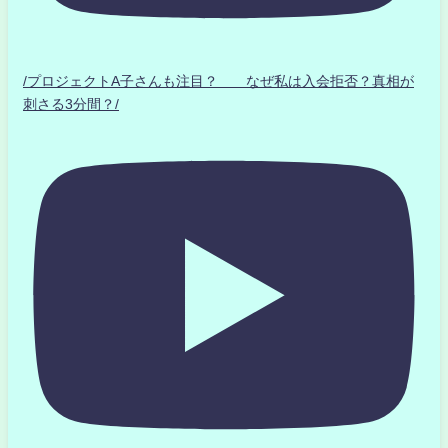
/プロジェクトA子さんも注目？ なぜ私は入会拒否？真相が
刺さる3分間？/