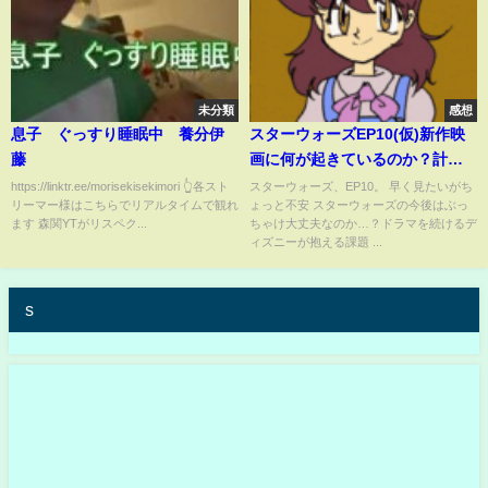
未分類
感想
息子 ぐっすり睡眠中 養分伊
スターウォーズEP10(仮)新作映
藤
画に何が起きているのか？計画
中の8本の映画｜スターウォーズ
https://linktr.ee/morisekisekimori 👆各スト
スターウォーズ、EP10。 早く見たいがち
リーマー様はこちらでリアルタイムで観れ
ょっと不安 スターウォーズの今後はぶっ
解説考察
ます 森関YTがリスペク...
ちゃけ大丈夫なのか…？ドラマを続けるデ
ィズニーが抱える課題 ...
s