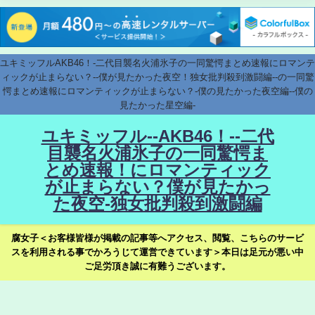
ユキミッフルAKB46！-二代目襲名火浦氷子の一同驚愕まとめ速報にロマンテ
ィックが止まらない？--僕が見たかった夜空！独女批判殺到激闘編--の一同驚
愕まとめ速報にロマンティックが止まらない？-僕の見たかった夜空編--僕の
見たかった星空編-
ユキミッフル--AKB46！--二代
目襲名火浦氷子の一同驚愕ま
とめ速報！にロマンティック
が止まらない？僕が見たかっ
た夜空-独女批判殺到激闘編
腐女子＜お客様皆様が掲載の記事等へアクセス、閲覧、こちらのサービ
スを利用される事でかろうじて運営できています＞本日は足元が悪い中
ご足労頂き誠に有難うございます。