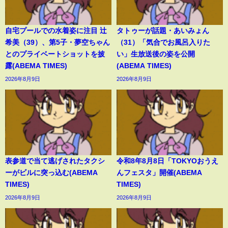
自宅プールでの水着姿に注目 辻
タトゥーが話題・あいみょん
希美（39）、第5子・夢空ちゃん
（31）「気合でお風呂入りた
とのプライベートショットを披
い」生放送後の姿を公開
露(ABEMA TIMES)
(ABEMA TIMES)
2026年8月9日
2026年8月9日
表参道で当て逃げされたタクシ
令和8年8月8日「TOKYOおうえ
ーがビルに突っ込む(ABEMA
んフェスタ」開催(ABEMA
TIMES)
TIMES)
2026年8月9日
2026年8月9日