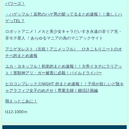
パワーズ！
・ハゲッフル！哀愁のハゲ男の髪ってるまとめ速報！！激しくハ
ゲっTEL？
ロボットアニメ！メカと美少女キャラだいすき永遠の非リア充・
非モテ星人 ！あらゆるマニアの為のマニアックサイト
アニゲタレスト（元祖！アニメッフル） ひきこもりニートのオ
ナベ的まとめ速報
ユカ・ヨネッフル！初老的まとめ速報！！大帝イタチにラリアッ
ト！害獣神アリ・ガー被害に必殺！パイルドライバー
ヒロコンプレックスNIGHT 的まとめ速報！！子供が欲しいど陰キ
ャアラフィフ女子のめざせ！専業主婦！婚活計画編
萌えっとこあに！
t112-1000ｍ