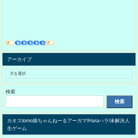
アーカイブ
検索
検索
カオスtomo娘ちゃんねーるアーガマ!Haraハラ!未解決人
生ゲーム