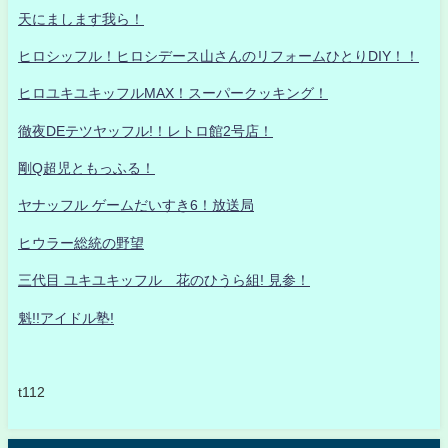
天にまします我ら！
ヒロシッフル！ヒロシデース山さんのリフォームひとりDIY！！
ヒロユキユキッフルMAX！スーパークッキング！
徹夜DEテツヤッフル!！レトロ館2号店！
剛Q超児ともっふる！
ヤナッフル ゲームだいすき6！放送局
ヒウラー総統の野望
三代目 ユキユキッフル 花のひうら組! 見参！
魁!!アイドル塾!
t112