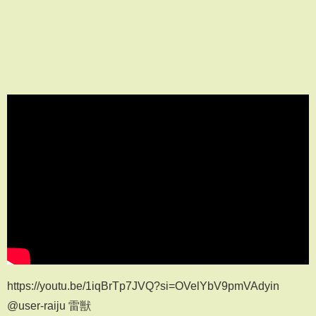
https://youtu.be/1iqBrTp7JVQ?si=OVelYbV9pmVAdyin
@user-raiju 雷獣