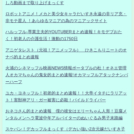
しろ動画まで取り上げまっくす
ロボットアニメ！メカと美少女キャラだいすき永遠の非リア充・
非モテ星人 ！あらゆるマニアの為のマニアックサイト
ハルッフル-専業主夫的YOUTUBERまとめ速報！キモデブおた
く！初老人の介護生活！激動の1750日
アニゲタレスト（元祖！アニメッフル） ひきこもりニートのオ
ナベ的まとめ速報
火浦のシネマッフル映画NEWS情報ポータブルの杜！オネエ管理
人オカマちゃんの鬼女的まとめ速報!オカマッフルアタックナンバ
ーハーフ
ユカ・ヨネッフル！初老的まとめ速報！！大帝イタチにラリアッ
ト！害獣神アリ・ガー被害に必殺！パイルドライバー
おネコさん的まとめ速報 僕の彼女はエリーちゃん人形！豆腐メ
ンタルメンヘラ電波中年アルバイターのぬいぐるみ男子末路編
スケバン！デカッフルまっくす（デカい強い2次元嫁だいすき子