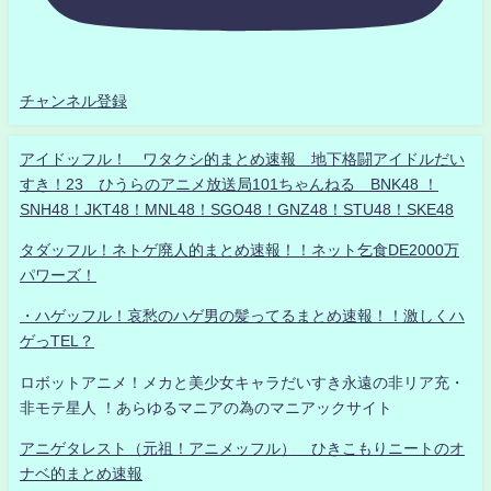
チャンネル登録
アイドッフル！ ワタクシ的まとめ速報 地下格闘アイドルだい
すき！23 ひうらのアニメ放送局101ちゃんねる BNK48 ！
SNH48！JKT48！MNL48！SGO48！GNZ48！STU48！SKE48
タダッフル！ネトゲ廃人的まとめ速報！！ネット乞食DE2000万
パワーズ！
・ハゲッフル！哀愁のハゲ男の髪ってるまとめ速報！！激しくハ
ゲっTEL？
ロボットアニメ！メカと美少女キャラだいすき永遠の非リア充・
非モテ星人 ！あらゆるマニアの為のマニアックサイト
アニゲタレスト（元祖！アニメッフル） ひきこもりニートのオ
ナベ的まとめ速報