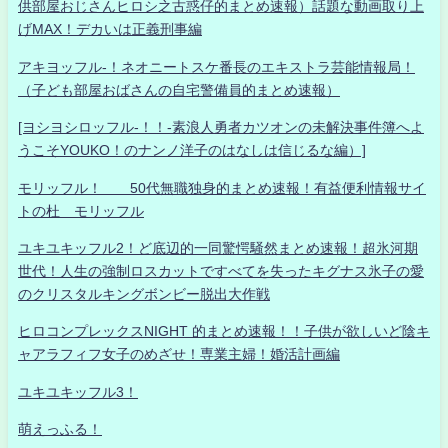
供部屋おじさんヒロシ之古惑仔的まとめ速報）話題な動画取り上
げMAX！デカいは正義刑事編
アキヨッフル-！ネオニートスケ番長のエキストラ芸能情報局！
（子ども部屋おばさんの自宅警備員的まとめ速報）
[ヨシヨシロッフル-！！-素浪人勇者カツオンの未解決事件簿へよ
うこそYOUKO！のナンノ洋子のはなしは信じるな編）]
モリッフル！ 50代無職独身的まとめ速報！有益便利情報サイ
トの杜 モリッフル
ユキユキッフル2！ど底辺的一同驚愕騒然まとめ速報！超氷河期
世代！人生の強制ロスカットですべてを失ったキグナス氷子の愛
のクリスタルキングボンビー脱出大作戦
ヒロコンプレックスNIGHT 的まとめ速報！！子供が欲しいど陰キ
ャアラフィフ女子のめざせ！専業主婦！婚活計画編
ユキユキッフル3！
萌えっふる！