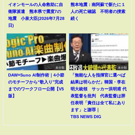
イオンモールの人命救助に自
熊本地震：南阿蘇で新たに１
衛隊派遣 熊本県で震度7の
人の死亡確認 不明者の捜索
地震 小泉大臣(2026年7月28
続く
日)
未分類
未分類
DAW×Suno AI制作術｜4小節
「無能な人を指揮官に選べば
のモチーフから“歌入り”完成
結果は明らかだ」韓国・李在
までのワークフロー公開【V5
明大統領 サッカー洪明甫 代
版】
表監督を批判 代表監督は辞
任表明「責任は全て私にあり
ます」と謝罪｜
TBS NEWS DIG