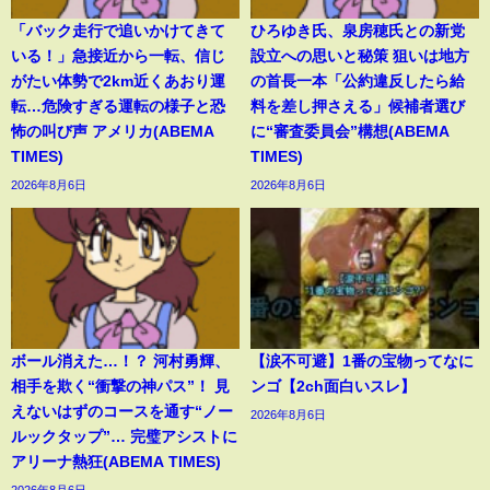
「バック走行で追いかけてきて
ひろゆき氏、泉房穂氏との新党
いる！」急接近から一転、信じ
設立への思いと秘策 狙いは地方
がたい体勢で2km近くあおり運
の首長一本「公約違反したら給
転…危険すぎる運転の様子と恐
料を差し押さえる」候補者選び
怖の叫び声 アメリカ(ABEMA
に“審査委員会”構想(ABEMA
TIMES)
TIMES)
2026年8月6日
2026年8月6日
ボール消えた…！？ 河村勇輝、
【涙不可避】1番の宝物ってなに
相手を欺く“衝撃の神パス”！ 見
ンゴ【2ch面白いスレ】
えないはずのコースを通す“ノー
2026年8月6日
ルックタップ”… 完璧アシストに
アリーナ熱狂(ABEMA TIMES)