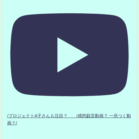
/プロジェクトA子さんも注目？ /感想戯言動画？.一息つく動
画？/