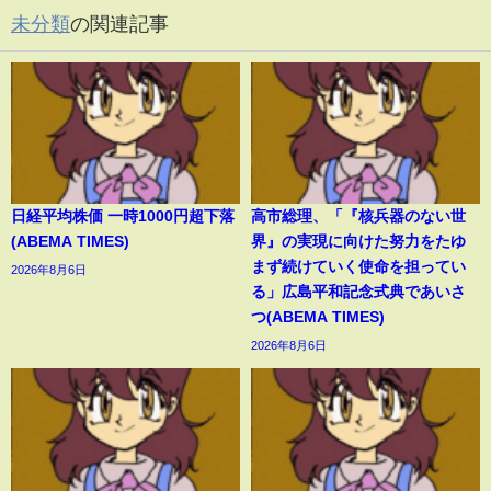
未分類
の関連記事
日経平均株価 一時1000円超下落
高市総理、「『核兵器のない世
(ABEMA TIMES)
界』の実現に向けた努力をたゆ
まず続けていく使命を担ってい
2026年8月6日
る」広島平和記念式典であいさ
つ(ABEMA TIMES)
2026年8月6日