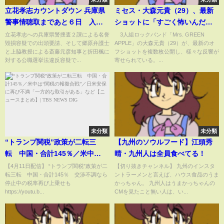
立花孝志カウントダウン 兵庫県
ミセス・大森元貴（29）、最新
警事情聴取まであと６日 入っ
ショットに「すごく怖いんだけ
たら出てこられるのか？
ど」「痩せたの？びっくり」な
立花孝志への兵庫県警捜査２課による名誉
3人組ロックバンド「Mrs. GREEN
毀損容疑での出頭要請、そして郷原弁護士
APPLE」の大森元貴（29）が、最新のオ
ど驚きの声(ABEMA TIMES)
と上脇教授による斎藤元彦知事と折田楓に
フショットを複数枚公開し、様々な反響が
対する公職選挙法違反容疑で...
寄せられている。...
未分類
未分類
“トランプ関税”政策が二転三
【九州のソウルフード】江頭秀
転 中国・合計145％／米中
晴・九州人は全員食べてる！
は“関税の報復合戦”／日米安保
【4月11日配信】 “トランプ関税”政策が二
【切り抜きチャンネル】 九州のインスタ
転三転 中国・合計145％ 交渉不調なら
ントラーメンと言えば、ハウス食品のうま
に再び不満「一方的な取引があ
停止中の税率再び上乗せも
かっちゃん。 九州人はうまかっちゃんの
る」など【ニュースまとめ】|
https://youtu.b...
CMを見たこと無い人は、い...
TBS NEWS DIG