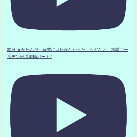
本日 兄が死んだ 葬式には行かなかった などなど 木曜ゴー
ルデン日浦劇場パート7