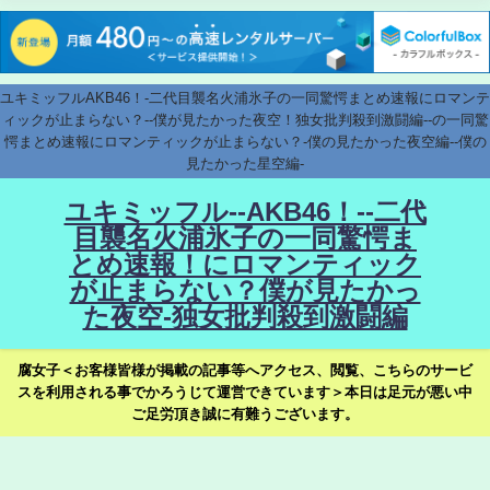
ユキミッフルAKB46！-二代目襲名火浦氷子の一同驚愕まとめ速報にロマンテ
ィックが止まらない？--僕が見たかった夜空！独女批判殺到激闘編--の一同驚
愕まとめ速報にロマンティックが止まらない？-僕の見たかった夜空編--僕の
見たかった星空編-
ユキミッフル--AKB46！--二代
目襲名火浦氷子の一同驚愕ま
とめ速報！にロマンティック
が止まらない？僕が見たかっ
た夜空-独女批判殺到激闘編
腐女子＜お客様皆様が掲載の記事等へアクセス、閲覧、こちらのサービ
スを利用される事でかろうじて運営できています＞本日は足元が悪い中
ご足労頂き誠に有難うございます。