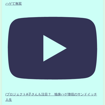
ハゲて無双
/プロジェクトA子さんも注目？ 独身ハゲ僧侶のサンドイッチ
人生