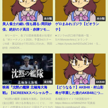
未分類
未分類
美人雀士の細い指も踊る♪岡田紗
ゲロまみれゴジラ【ビオラン
佳、絶好のド高目・赤牌ツモに
テ】
手つきもルンルン「最高やね」/
Mリーガー、各プロ団体推薦者が出場す
■ゴジラvs沢口靖子動画一覧 ・
る「Mトーナメント2026」予選3rdステー
S.H.MonsterArtsビオランテ
麻雀・Mトーナメント(ABEMA
ジA卓・第1試合が7月13日に行われ、岡田
→https://youtu.be/hDOa3tC14nI ・S....
TIMES)
紗佳（KADOK...
未分類
AKB48
映画『沈黙の艦隊 北極海大海
【どうなる？】AKB48・村山彩
戦』【SCREENXスペシャル予
希が卒業した後のAKB48につい
告】2025年9月26日(金)公開
て48古参が思うこと【AKB48/ゆ
『#沈黙の艦隊 北極海大海戦』【9月26日
各種配信サイトで絶賛配信中！
(金)公開】 砕ける氷塊をかいくぐり、〈や
https://linkco.re/S8hNZHVr 写真垢
いりー】
まと〉の性能をはるかに上回るアメリカの
https://x.com/kouzu3_pho...