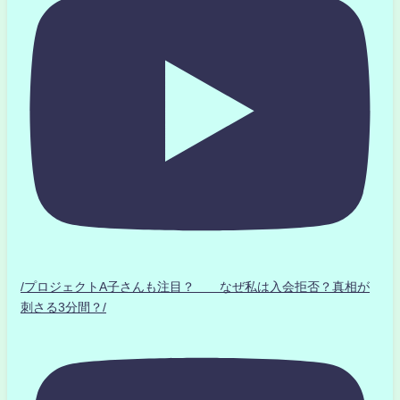
/プロジェクトA子さんも注目？ なぜ私は入会拒否？真相が
刺さる3分間？/