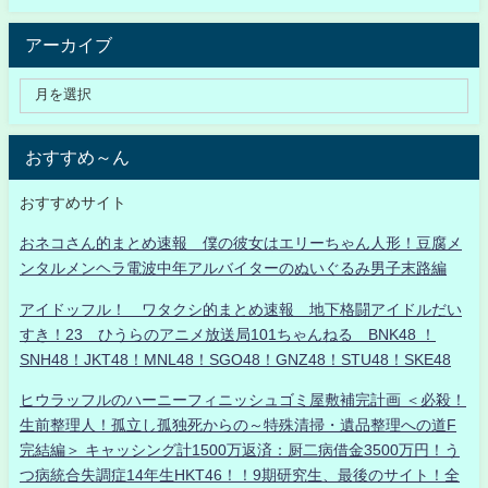
アーカイブ
おすすめ～ん
おすすめサイト
おネコさん的まとめ速報 僕の彼女はエリーちゃん人形！豆腐メ
ンタルメンヘラ電波中年アルバイターのぬいぐるみ男子末路編
アイドッフル！ ワタクシ的まとめ速報 地下格闘アイドルだい
すき！23 ひうらのアニメ放送局101ちゃんねる BNK48 ！
SNH48！JKT48！MNL48！SGO48！GNZ48！STU48！SKE48
ヒウラッフルのハーニーフィニッシュゴミ屋敷補完計画 ＜必殺！
生前整理人！孤立し孤独死からの～特殊清掃・遺品整理への道F
完結編＞ キャッシング計1500万返済：厨二病借金3500万円！う
つ病統合失調症14年生HKT46！！9期研究生、最後のサイト！全