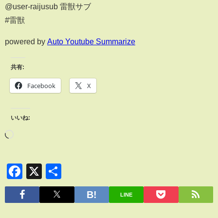
@user-raijusub 雷獣サブ
#雷獣
powered by
Auto Youtube Summarize
共有:
Facebook
X
いいね:
Facebook
X
共
有
LINE