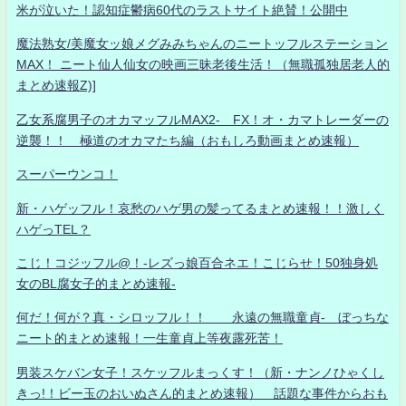
米が泣いた！認知症鬱病60代のラストサイト絶賛！公開中
魔法熟女/美魔女ッ娘メグみみちゃんのニートッフルステーション
MAX！ ニート仙人仙女の映画三昧老後生活！（無職孤独居老人的
まとめ速報Z)]
乙女系腐男子のオカマッフルMAX2- FX！オ・カマトレーダーの
逆襲！！ 極道のオカマたち編（おもしろ動画まとめ速報）
スーパーウンコ！
新・ハゲッフル！哀愁のハゲ男の髪ってるまとめ速報！！激しく
ハゲっTEL？
こじ！コジッフル@！-レズっ娘百合ネエ！こじらせ！50独身処
女のBL腐女子的まとめ速報-
何だ！何が？真・シロッフル！！ 永遠の無職童貞- ぼっちな
ニート的まとめ速報！一生童貞上等夜露死苦！
男装スケバン女子！スケッフルまっくす！（新・ナンノひゃくし
きっ!！ビー玉のおいぬさん的まとめ速報） 話題な事件からおも