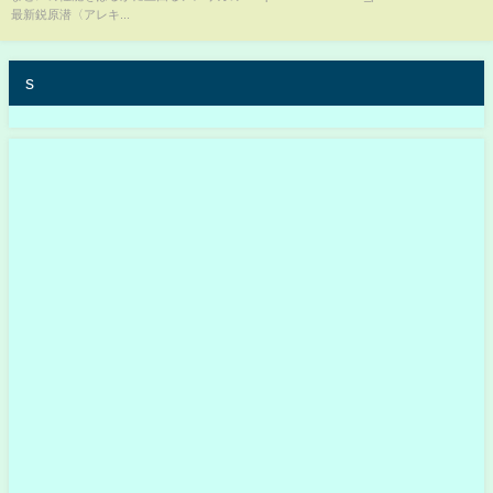
最新鋭原潜〈アレキ...
s