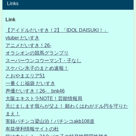
Links
Link
【アイドルだいすき！2】「IDOL DAISUKI！」
vtuber だいすき
アニメだいすき！26-
オラシオンの競馬グランプリ
スーパーウンコウーマンT・子なし
スケバン氷子のまとめ速報！
とおやまエリア51
一番くじ福袋 だいすき
声優だいすき！26- bnk46
大阪エキストラNOTE！芸能情報局
天にまします我らが父よ！ 願わくはわがドル円を守りた
まえ！
実録パチンコ梁山泊！パチンコakb108道
有益便利情報サイトの杜