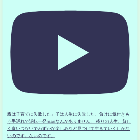
親は子育てに失敗した」子は人生に失敗した。負けに気付きも
う手遅れで逆転一発manなんかありません、 残りの人生、貧し
く食いつないでわずかな楽しみなど見つけて生きていくしかな
いのです。ないのです。