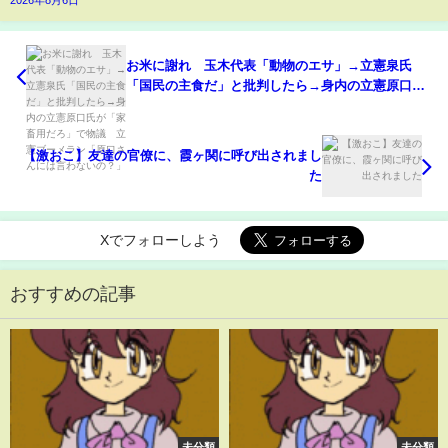
2026年8月6日
お米に謝れ 玉木代表「動物のエサ」→立憲泉氏
「国民の主食だ」と批判したら→身内の立憲原口氏
が「家畜用だろ」で物議 立憲ブーメラン「原口さ
んには言わないの？」
【激おこ】友達の官僚に、霞ヶ関に呼び出されまし
た
Xでフォローしよう
おすすめの記事
未分類
未分類