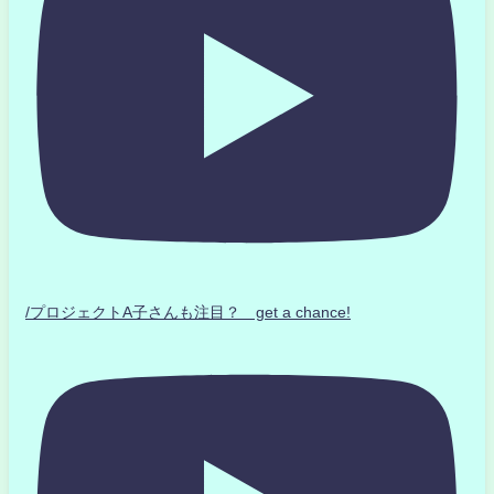
/プロジェクトA子さんも注目？ get a chance!