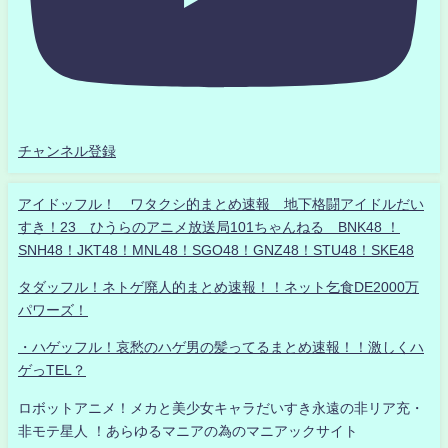
チャンネル登録
アイドッフル！ ワタクシ的まとめ速報 地下格闘アイドルだい
すき！23 ひうらのアニメ放送局101ちゃんねる BNK48 ！
SNH48！JKT48！MNL48！SGO48！GNZ48！STU48！SKE48
タダッフル！ネトゲ廃人的まとめ速報！！ネット乞食DE2000万
パワーズ！
・ハゲッフル！哀愁のハゲ男の髪ってるまとめ速報！！激しくハ
ゲっTEL？
ロボットアニメ！メカと美少女キャラだいすき永遠の非リア充・
非モテ星人 ！あらゆるマニアの為のマニアックサイト