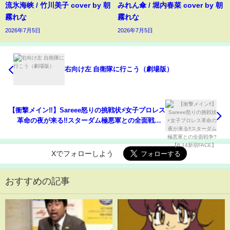
流氷海峡 / 竹川美子 cover by 朝
みれん傘 / 堀内春菜 cover by 朝
霧れな
霧れな
2026年7月5日
2026年7月5日
右向け左 自衛隊に行こう（劇場版）
【衝撃メイン‼】Sareee怒りの挑戦状⚡女子プロレス
革命の夜が来る‼スターダム極悪軍との全面戦争?
【6.14新宿FACE】
Xでフォローしよう
おすすめの記事