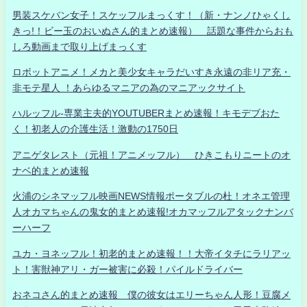
男装スケバン女子！スケッフルまっくす！（新・ナンノひゃくし
きっ!！ビー玉のおいぬさん的まとめ速報） 話題な事件からおも
しろ動画まで取り上げまっくす
ロボットアニメ！メカと美少女キャラだいすき永遠の非リア充・
非モテ星人 ！あらゆるマニアの為のマニアックサイト
ハルッフル-専業主夫的YOUTUBERまとめ速報！キモデブおた
く！初老人の介護生活！激動の1750日
アニゲタレスト（元祖！アニメッフル） ひきこもりニートのオ
ナベ的まとめ速報
火浦のシネマッフル映画NEWS情報ポータブルの杜！オネエ管理
人オカマちゃんの鬼女的まとめ速報!オカマッフルアタックナンバ
ーハーフ
ユカ・ヨネッフル！初老的まとめ速報！！大帝イタチにラリアッ
ト！害獣神アリ・ガー被害に必殺！パイルドライバー
おネコさん的まとめ速報 僕の彼女はエリーちゃん人形！豆腐メ