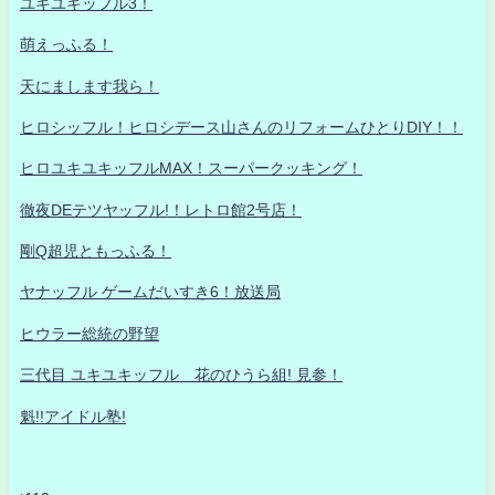
ユキユキッフル3！
萌えっふる！
天にまします我ら！
ヒロシッフル！ヒロシデース山さんのリフォームひとりDIY！！
ヒロユキユキッフルMAX！スーパークッキング！
徹夜DEテツヤッフル!！レトロ館2号店！
剛Q超児ともっふる！
ヤナッフル ゲームだいすき6！放送局
ヒウラー総統の野望
三代目 ユキユキッフル 花のひうら組! 見参！
魁!!アイドル塾!