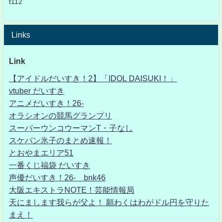
t112
Links
Link
【アイドルだいすき！2】「IDOL DAISUKI！」
vtuber だいすき
アニメだいすき！26-
オラシオンの競馬グランプリ
スーパーウンコウーマンT・子なし
スケバン氷子のまとめ速報！
とおやまエリア51
一番くじ福袋 だいすき
声優だいすき！26- bnk46
大阪エキストラNOTE！芸能情報局
天にまします我らが父よ！ 願わくはわがドル円を守りた
まえ！