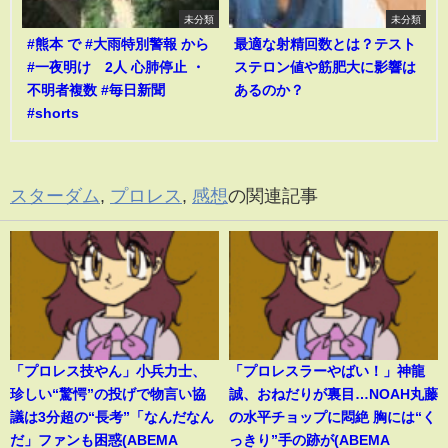
未分類
未分類
#熊本 で #大雨特別警報 から
最適な射精回数とは？テスト
#一夜明け 2人 心肺停止 ・
ステロン値や筋肥大に影響は
不明者複数 #毎日新聞
あるのか？
#shorts
スターダム
,
プロレス
,
感想
の関連記事
「プロレス技やん」小兵力士、
「プロレスラーやばい！」神龍
珍しい“驚愕”の投げで物言い協
誠、おねだりが裏目…NOAH丸藤
議は3分超の“長考”「なんだなん
の水平チョップに悶絶 胸には“く
だ」ファンも困惑(ABEMA
っきり”手の跡が(ABEMA