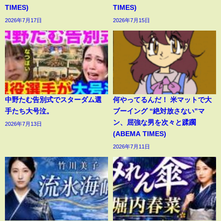
TIMES)
TIMES)
2026年7月17日
2026年7月15日
中野たむ告別式でスターダム選
何やってるんだ！ 米マットで大
手たち大号泣。
ブーイング “絶対放さない”マ
ン、屈強な男を次々と蹂躙
2026年7月13日
(ABEMA TIMES)
2026年7月11日