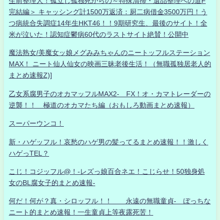
生前整理人！孤立し孤独死からの～特殊清掃・遺品整理への道F
完結編＞ キャッシング計1500万返済：厨二病借金3500万円！う
つ病統合失調症14年生HKT46！！9期研究生、最後のサイト！全
米が泣いた！認知症鬱病60代のラストサイト絶賛！公開中
魔法熟女/美魔女ッ娘メグみみちゃんのニートッフルステーション
MAX！ ニート仙人仙女の映画三昧老後生活！（無職孤独居老人的
まとめ速報Z)]
乙女系腐男子のオカマッフルMAX2- FX！オ・カマトレーダーの
逆襲！！ 極道のオカマたち編（おもしろ動画まとめ速報）
スーパーウンコ！
新・ハゲッフル！哀愁のハゲ男の髪ってるまとめ速報！！激しく
ハゲっTEL？
こじ！コジッフル@！-レズっ娘百合ネエ！こじらせ！50独身処
女のBL腐女子的まとめ速報-
何だ！何が？真・シロッフル！！ 永遠の無職童貞- ぼっちな
ニート的まとめ速報！一生童貞上等夜露死苦！