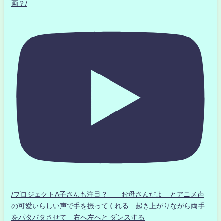
画？/
/プロジェクトA子さんも注目？ お母さんだよ とアニメ声
の可愛いらしい声で手を振ってくれる 起き上がりながら両手
をパタパタさせて 右へ左へと ダンスする