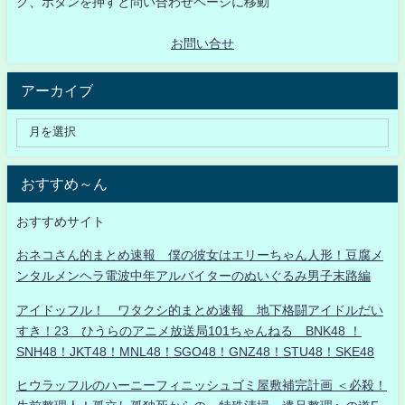
ク、ボタンを押すと問い合わせページに移動
お問い合せ
アーカイブ
おすすめ～ん
おすすめサイト
おネコさん的まとめ速報 僕の彼女はエリーちゃん人形！豆腐メ
ンタルメンヘラ電波中年アルバイターのぬいぐるみ男子末路編
アイドッフル！ ワタクシ的まとめ速報 地下格闘アイドルだい
すき！23 ひうらのアニメ放送局101ちゃんねる BNK48 ！
SNH48！JKT48！MNL48！SGO48！GNZ48！STU48！SKE48
ヒウラッフルのハーニーフィニッシュゴミ屋敷補完計画 ＜必殺！