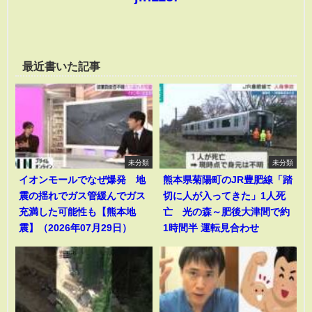
最近書いた記事
未分類
未分類
イオンモールでなぜ爆発 地
熊本県菊陽町のJR豊肥線「踏
震の揺れでガス管緩んでガス
切に人が入ってきた」1人死
充満した可能性も【熊本地
亡 光の森～肥後大津間で約
震】（2026年07月29日）
1時間半 運転見合わせ