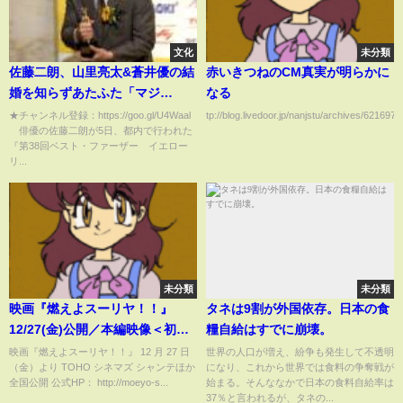
文化
未分類
佐藤二朗、山里亮太&蒼井優の結
赤いきつねのCM真実が明らかに
婚を知らずあたふた「マジ
なる
で！？知らなかった！」 『第
★チャンネル登録：https://goo.gl/U4Waal
tp://blog.livedoor.jp/nanjstu/archives/62169722
俳優の佐藤二朗が5日、都内で行われた
38回ベスト・ファーザー イエ
『第38回ベスト・ファーザー イエロー
ローリボン賞』授賞式
リ...
未分類
未分類
映画『燃えよスーリヤ！！』
タネは9割が外国依存。日本の食
12/27(金)公開／本編映像＜初恋
糧自給はすでに崩壊。
のあの子が最強女子編＞
映画『燃えよスーリヤ！！』 12 月 27 日
世界の人口が増え、紛争も発生して不透明
（金）より TOHO シネマズ シャンテほか
になり、これから世界では食料の争奪戦が
全国公開 公式HP： http://moeyo-s...
始まる。そんななかで日本の食料自給率は
37％と言われるが、タネの...