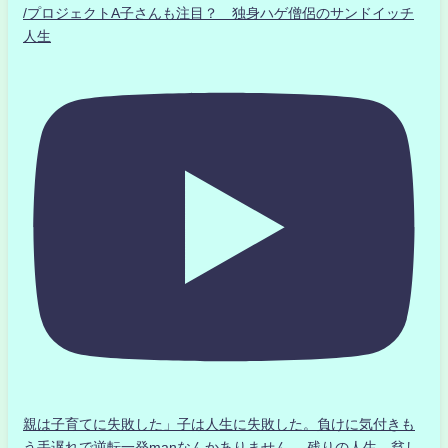
/プロジェクトA子さんも注目？ 独身ハゲ僧侶のサンドイッチ
人生
親は子育てに失敗した」子は人生に失敗した。負けに気付きも
う手遅れで逆転一発manなんかありません、 残りの人生、貧し