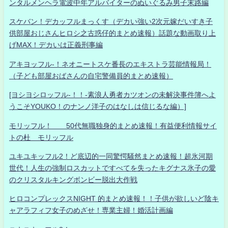
ンタルメンヘラ電波中年アルバイターのぬいぐるみ男子末路編
スケバン！デカッフルまっくす（デカい強い2次元嫁だいすき子
供部屋おじさんヒロシ之古惑仔的まとめ速報）話題な動画取り上
げMAX！デカいは正義刑事編
アキヨッフル-！ネオニートスケ番長のエキストラ芸能情報局！
（子ども部屋おばさんの自宅警備員的まとめ速報）
[ヨシヨシロッフル-！！-素浪人勇者カツオンの未解決事件簿へよ
うこそYOUKO！のナンノ洋子のはなしは信じるな編）]
モリッフル！ 50代無職独身的まとめ速報！有益便利情報サイ
トの杜 モリッフル
ユキユキッフル2！ど底辺的一同驚愕騒然まとめ速報！超氷河期
世代！人生の強制ロスカットですべてを失ったキグナス氷子の愛
のクリスタルキングボンビー脱出大作戦
ヒロコンプレックスNIGHT 的まとめ速報！！子供が欲しいど陰キ
ャアラフィフ女子のめざせ！専業主婦！婚活計画編