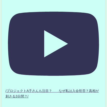
/プロジェクトA子さんも注目？ なぜ私は入会拒否？真相が
刺さる3分間？/