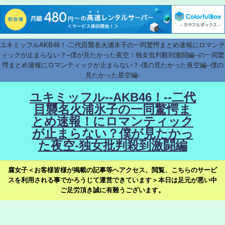
ユキミッフルAKB46！-二代目襲名火浦氷子の一同驚愕まとめ速報にロマンテ
ィックが止まらない？--僕が見たかった夜空！独女批判殺到激闘編--の一同驚
愕まとめ速報にロマンティックが止まらない？-僕の見たかった夜空編--僕の
見たかった星空編-
ユキミッフル--AKB46！--二代
目襲名火浦氷子の一同驚愕ま
とめ速報！にロマンティック
が止まらない？僕が見たかっ
た夜空-独女批判殺到激闘編
腐女子＜お客様皆様が掲載の記事等へアクセス、閲覧、こちらのサービ
スを利用される事でかろうじて運営できています＞本日は足元が悪い中
ご足労頂き誠に有難うございます。