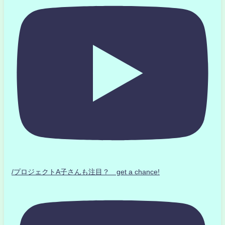
/プロジェクトA子さんも注目？ get a chance!