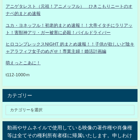
アニゲタレスト（元祖！アニメッフル） ひきこもりニートのオ
ナベ的まとめ速報
ユカ・ヨネッフル！初老的まとめ速報！！大帝イタチにラリアッ
ト！害獣神アリ・ガー被害に必殺！パイルドライバー
ヒロコンプレックスNIGHT 的まとめ速報！！子供が欲しいど陰キ
ャアラフィフ女子のめざせ！専業主婦！婚活計画編
萌えっとこあに！
t112-1000ｍ
カテゴリー
動画やサムネイルで使用している映像の著作権や肖像権
等は全てその権利所有者様に帰属いたします。申しわけ