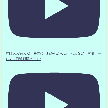
本日 兄が死んだ 葬式には行かなかった などなど 木曜ゴー
ルデン日浦劇場パート7