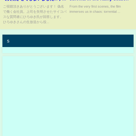
コパスな質問にこう回答する！/
ご視聴頂きありがとうございます！ 偽名
From the very first scenes, the film
で働く会社員。上司を失明させたサイコパ
immerses us in chaos: torrential ...
サラリーマン/解雇/暴行事件/論破
スな質問者にひろゆき氏が回答します。
【切り抜き】
ひろゆきさんの生放送から役...
s