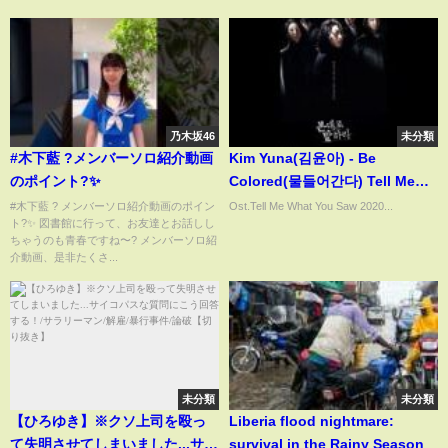
乃木坂46
未分類
#木下藍 ?メンバーソロ紹介動画
Kim Yuna(김윤아) - Be
のポイント?✨
Colored(물들어간다) Tell Me
What You Saw
#木下藍 ? メンバーソロ紹介動画のポイン
Ost.Tell Me What You Saw 2020...
ト?✨ 図書館に行って、お友達とお話しし
ちゃうのも青春ですね〜? メンバーソロ紹
介動画、是非たくさ...
未分類
未分類
【ひろゆき】※クソ上司を殴っ
Liberia flood nightmare:
て失明させてしまいました...サイ
survival in the Rainy Season