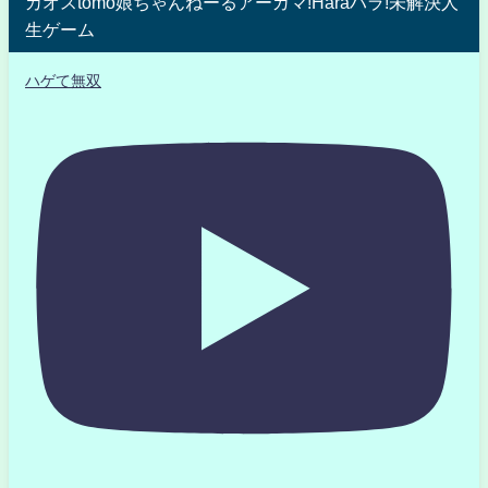
カオスtomo娘ちゃんねーるアーガマ!Haraハラ!未解決人
生ゲーム
ハゲて無双