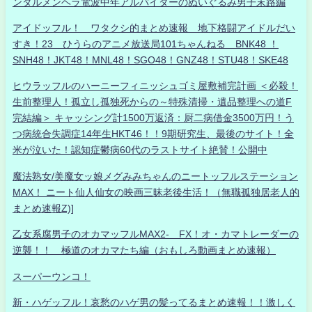
ンタルメンヘラ電波中年アルバイターのぬいぐるみ男子末路編
アイドッフル！ ワタクシ的まとめ速報 地下格闘アイドルだい
すき！23 ひうらのアニメ放送局101ちゃんねる BNK48 ！
SNH48！JKT48！MNL48！SGO48！GNZ48！STU48！SKE48
ヒウラッフルのハーニーフィニッシュゴミ屋敷補完計画 ＜必殺！
生前整理人！孤立し孤独死からの～特殊清掃・遺品整理への道F
完結編＞ キャッシング計1500万返済：厨二病借金3500万円！う
つ病統合失調症14年生HKT46！！9期研究生、最後のサイト！全
米が泣いた！認知症鬱病60代のラストサイト絶賛！公開中
魔法熟女/美魔女ッ娘メグみみちゃんのニートッフルステーション
MAX！ ニート仙人仙女の映画三昧老後生活！（無職孤独居老人的
まとめ速報Z)]
乙女系腐男子のオカマッフルMAX2- FX！オ・カマトレーダーの
逆襲！！ 極道のオカマたち編（おもしろ動画まとめ速報）
スーパーウンコ！
新・ハゲッフル！哀愁のハゲ男の髪ってるまとめ速報！！激しく