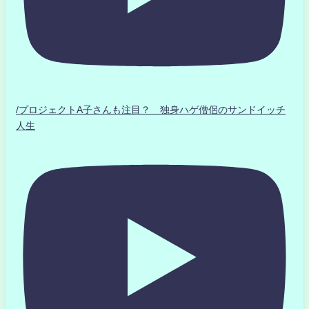
/プロジェクトA子さんも注目？ 独身ハゲ僧侶のサンドイッチ
人生