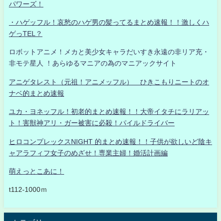
パワーズ！
・ハゲッフル！哀愁のハゲ男の髪ってるまとめ速報！！激しくハ
ゲっTEL？
ロボットアニメ！メカと美少女キャラだいすき永遠の非リア充・
非モテ星人 ！あらゆるマニアの為のマニアックサイト
アニゲタレスト（元祖！アニメッフル） ひきこもりニートのオ
ナベ的まとめ速報
ユカ・ヨネッフル！初老的まとめ速報！！大帝イタチにラリアッ
ト！害獣神アリ・ガー被害に必殺！パイルドライバー
ヒロコンプレックスNIGHT 的まとめ速報！！子供が欲しいど陰キ
ャアラフィフ女子のめざせ！専業主婦！婚活計画編
萌えっとこあに！
t112-1000ｍ