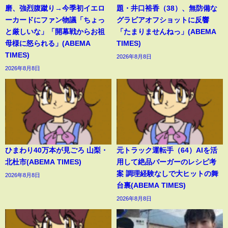
磨、強烈腹蹴り→今季初イエロ
題・井口裕香（38）、無防備な
ーカードにファン物議「ちょっ
グラビアオフショットに反響
と厳しいな」「開幕戦からお祖
「たまりませんねっ」(ABEMA
母様に怒られる」(ABEMA
TIMES)
TIMES)
2026年8月8日
2026年8月8日
ひまわり40万本が見ごろ 山梨・
元トラック運転手（64）AIを活
北杜市(ABEMA TIMES)
用して絶品バーガーのレシピ考
案 調理経験なしで大ヒットの舞
2026年8月8日
台裏(ABEMA TIMES)
2026年8月8日