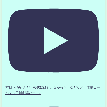
本日 兄が死んだ 葬式には行かなかった などなど 木曜ゴー
ルデン日浦劇場パート7