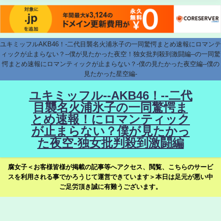
ユキミッフルAKB46！-二代目襲名火浦氷子の一同驚愕まとめ速報にロマンテ
ィックが止まらない？--僕が見たかった夜空！独女批判殺到激闘編--の一同驚
愕まとめ速報にロマンティックが止まらない？-僕の見たかった夜空編--僕の
見たかった星空編-
ユキミッフル--AKB46！--二代
目襲名火浦氷子の一同驚愕ま
とめ速報！にロマンティック
が止まらない？僕が見たかっ
た夜空-独女批判殺到激闘編
腐女子＜お客様皆様が掲載の記事等へアクセス、閲覧、こちらのサービ
スを利用される事でかろうじて運営できています＞本日は足元が悪い中
ご足労頂き誠に有難うございます。