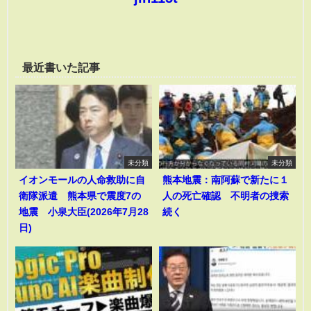
最近書いた記事
未分類
未分類
イオンモールの人命救助に自
熊本地震：南阿蘇で新たに１
衛隊派遣 熊本県で震度7の
人の死亡確認 不明者の捜索
地震 小泉大臣(2026年7月28
続く
日)