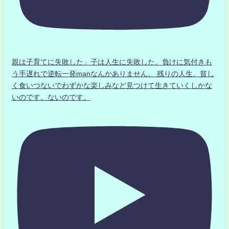
親は子育てに失敗した」子は人生に失敗した。負けに気付きも
う手遅れで逆転一発manなんかありません、 残りの人生、貧し
く食いつないでわずかな楽しみなど見つけて生きていくしかな
いのです。ないのです。