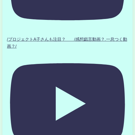
/プロジェクトA子さんも注目？ /感想戯言動画？.一息つく動
画？/