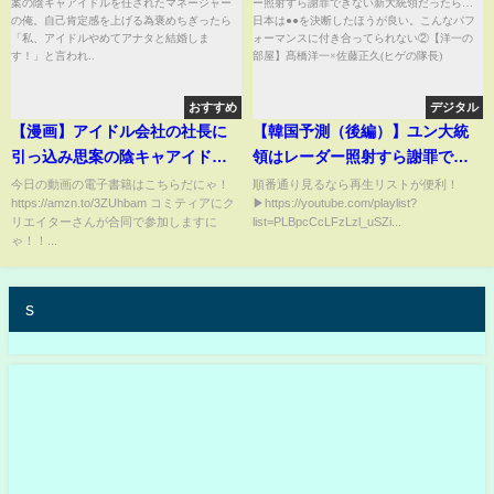
おすすめ
デジタル
【漫画】アイドル会社の社長に
【韓国予測（後編）】ユン大統
引っ込み思案の陰キャアイドル
領はレーダー照射すら謝罪でき
を任されたマネージャーの俺。
ない新大統領だったら…日本は
今日の動画の電子書籍はこちらだにゃ！
順番通り見るなら再生リストが便利！
https://amzn.to/3ZUhbam コミティアにク
▶https://youtube.com/playlist?
自己肯定感を上げる為褒めちぎ
●●を決断したほうが良い。こん
リエイターさんが合同で参加しますに
list=PLBpcCcLFzLzl_uSZi...
ったら「私、アイドルやめてア
なパフォーマンスに付き合って
ゃ！！...
ナタと結婚します！」と言われ..
られない②【洋一の部屋】髙橋
洋一×佐藤正久(ヒゲの隊長)
s