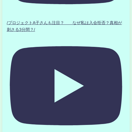
/プロジェクトA子さんも注目？ なぜ私は入会拒否？真相が
刺さる3分間？/