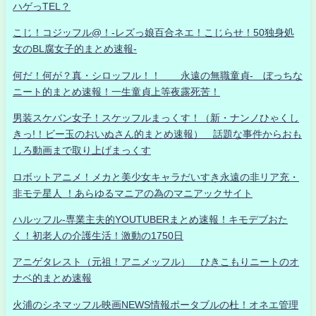
ハゲっTEL？
こじ！コジッフル@！-レズっ娘百合ネエ！こじらせ！50独身処
女のBL腐女子的まとめ速報-
何だ！何が？真・シロッフル！！ 永遠の無職童貞- ぼっちな
ニート的まとめ速報！一生童貞上等夜露死苦！
男装スケバン女子！スケッフルまっくす！（新・ナンノひゃくし
きっ!！ビー玉のおいぬさん的まとめ速報） 話題な事件からおも
しろ動画まで取り上げまっくす
ロボットアニメ！メカと美少女キャラだいすき永遠の非リア充・
非モテ星人 ！あらゆるマニアの為のマニアックサイト
ハルッフル-専業主夫的YOUTUBERまとめ速報！キモデブおた
く！初老人の介護生活！激動の1750日
アニゲタレスト（元祖！アニメッフル） ひきこもりニートのオ
ナベ的まとめ速報
火浦のシネマッフル映画NEWS情報ポータブルの杜！オネエ管理