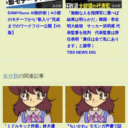
未分類
未分類
DAW×Suno AI制作術｜4小節
「無能な人を指揮官に選べば
のモチーフから“歌入り”完成
結果は明らかだ」韓国・李在
までのワークフロー公開【V5
明大統領 サッカー洪明甫 代
版】
表監督を批判 代表監督は辞
任表明「責任は全て私にあり
ます」と謝罪｜
TBS NEWS DIG
未分類
の関連記事
「ミドルキック炸裂」鈴木優
『ちいかわ』モモンガ声優で話