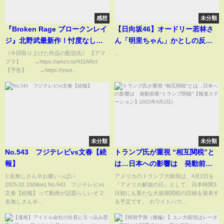
感想
未分類
『Broken Rage ブロークンレイ
【日向坂46】オードリー若林さ
ジ』北野武最新作！忖度なしで
ん「明里ちゃん」かとしの反応
この映画を心底面白いと言う人
がこちらw
《今回取り上げた作品の配信先》 【アマ
...
プラ】 →https://amzn.to/411ARcI
はどのくらいいるのだろうか？
【予告】 →https://yout...
未分類
未分類
No.543 フジテレビvs文春【続
トランプ氏が重視 “相互関税”と
報】
は…日本への影響は 発動前
夜“トランプ関税”【報道ステー
1:名無しさん＠お腹いっぱい
アメリカのトランプ大統領は、4月2日を
2025.02.10(Mon) No.543 フジテレビvs
『アメリカ解放の日』として、日本時間3
ション】(2025年4月2日)
文春【続報】って動画が話題らしいぞ 2:
日朝にも新たな大規模関税の詳細を発表す
名無しさん＠...
る予定です。 ホワイトハウ...