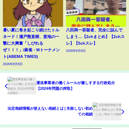
暑い夏に巻き起こり続けたトル
八田與一容疑者、完全に詰んで
ネード！瀬戸熊直樹、意地の一
しまう…【2chまとめ】【2chス
撃に大興奮「しびれる
レ】【5chスレ】
ぜ！！！」/麻雀・Mトーナメン
2026年8月8日
ト(ABEMA TIMES)
2026年8月8日
運送事業者の働くルールが厳しすぎる行政処分
【2024年問題の搾取】
法定相続情報が使えない相続とは | 失敗しない初め
ての相続