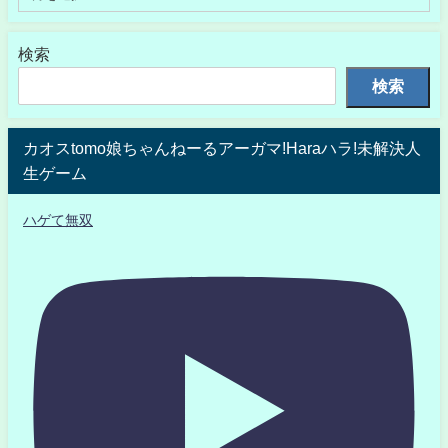
検索
検索
カオスtomo娘ちゃんねーるアーガマ!Haraハラ!未解決人
生ゲーム
ハゲて無双