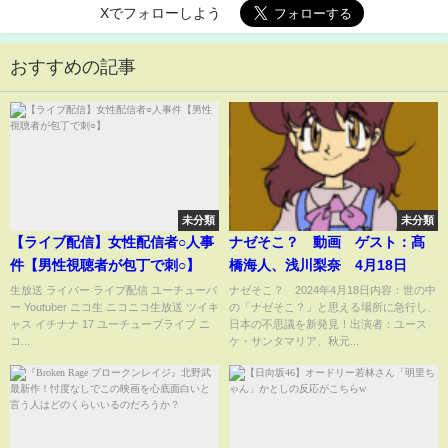
Xでフォローしよう
おすすめの記事
未分類
未分類
【ライブ配信】女性配信者○人事
ナゼそこ？ 動画 ゲスト：髙
件【男性視聴者が包丁で刺○】
橋海人、浅川梨奈 4月18日
生放送 ライバー ライブ配信 ユーチューバ
ナゼそこ？ 2024年4月18日内容：世の中
ー Youtuber ニコ生 ニコニコ生放送 ツイキ
の「ナゼそこ？」と思える場所に急行し、
ャス イチナナ 17 ユーチューブライブ ニ
日本の不思議を新発見！出演者：ユース
コ...
ケ・サンタマリア、秋元...