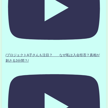
/プロジェクトA子さんも注目？ なぜ私は入会拒否？真相が
刺さる3分間？/