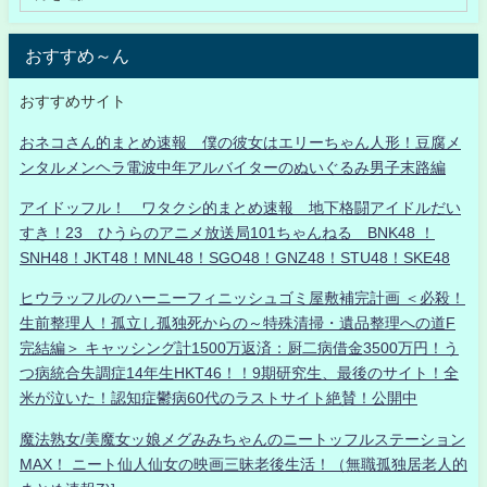
おすすめ～ん
おすすめサイト
おネコさん的まとめ速報 僕の彼女はエリーちゃん人形！豆腐メ
ンタルメンヘラ電波中年アルバイターのぬいぐるみ男子末路編
アイドッフル！ ワタクシ的まとめ速報 地下格闘アイドルだい
すき！23 ひうらのアニメ放送局101ちゃんねる BNK48 ！
SNH48！JKT48！MNL48！SGO48！GNZ48！STU48！SKE48
ヒウラッフルのハーニーフィニッシュゴミ屋敷補完計画 ＜必殺！
生前整理人！孤立し孤独死からの～特殊清掃・遺品整理への道F
完結編＞ キャッシング計1500万返済：厨二病借金3500万円！う
つ病統合失調症14年生HKT46！！9期研究生、最後のサイト！全
米が泣いた！認知症鬱病60代のラストサイト絶賛！公開中
魔法熟女/美魔女ッ娘メグみみちゃんのニートッフルステーション
MAX！ ニート仙人仙女の映画三昧老後生活！（無職孤独居老人的