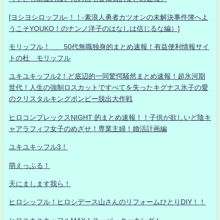
[ヨシヨシロッフル-！！-素浪人勇者カツオンの未解決事件簿へよ
うこそYOUKO！のナンノ洋子のはなしは信じるな編）]
モリッフル！ 50代無職独身的まとめ速報！有益便利情報サイ
トの杜 モリッフル
ユキユキッフル2！ど底辺的一同驚愕騒然まとめ速報！超氷河期
世代！人生の強制ロスカットですべてを失ったキグナス氷子の愛
のクリスタルキングボンビー脱出大作戦
ヒロコンプレックスNIGHT 的まとめ速報！！子供が欲しいど陰キ
ャアラフィフ女子のめざせ！専業主婦！婚活計画編
ユキユキッフル3！
萌えっふる！
天にまします我ら！
ヒロシッフル！ヒロシデース山さんのリフォームひとりDIY！！