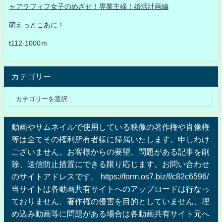
ャアラフィフ女子のめざせ！専業主婦！婚活計画編
萌えっとこあに！
t112-1000ｍ
カテゴリー
動画やサムネイルで使用している映像の著作権や肖像権
等は全てその権利所有者様に帰属いたします。申しわけ
ございません。お客様からの要望、問題がある記事を削
除、送信防止措置にできる限り応じます。お問い合わせ
のサイトアドレスです。 https://form.os7.biz/f/c82c6596/
当サイトは各動画共有サイトへのアップロードは行なっ
ておりません、著作権の侵害を目的としていません、埋
め込み動画等に問題がある場合は各動画共有サイト元へ