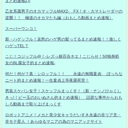
まとめ速報Z)]
乙女系腐男子のオカマッフルMAX2- FX！オ・カマトレーダーの
逆襲！！ 極道のオカマたち編（おもしろ動画まとめ速報）
スーパーウンコ！
新・ハゲッフル！哀愁のハゲ男の髪ってるまとめ速報！！激しく
ハゲっTEL？
こじ！コジッフル@！-レズっ娘百合ネエ！こじらせ！50独身処
女のBL腐女子的まとめ速報-
何だ！何が？真・シロッフル！！ 永遠の無職童貞- ぼっちな
ニート的まとめ速報！一生童貞上等夜露死苦！
男装スケバン女子！スケッフルまっくす！（新・ナンノひゃくし
きっ!！ビー玉のおいぬさん的まとめ速報） 話題な事件からおも
しろ動画まで取り上げまっくす
ロボットアニメ！メカと美少女キャラだいすき永遠の非リア充・
非モテ星人 ！あらゆるマニアの為のマニアックサイト