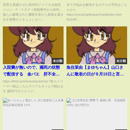
監督最新作『JFK/新証言知られ
世界を震撼させた第35代アメリカ大統領
全ての悩みを解決するホテルの予約はこち
ジョン・F・ケネディ暗殺事件から60年。
らから
ざる陰謀【劇場版】』特報
新たに解禁された機密文章から真相を暴き
https://rezard.jp/beauty/hotel/index.html
出す衝撃のドキュメンタリ...
ReZAR...
未分類
未分類
入院費が無いので、瀕死の状態
魚住茉由【まゆちゃん】山口さ
で配信する 金バエ 肝不全末
んに敬老の日が９月15日と言わ
期入院中 この配信の後BAN
れてポカ～ンになるｗ
https://linktr.ee/morisekisekimori ?各ストリ
...
ーマー様はこちらでリアルタイムで観れま
す 森関YTがリスペク...