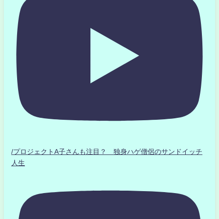
/プロジェクトA子さんも注目？ 独身ハゲ僧侶のサンドイッチ
人生