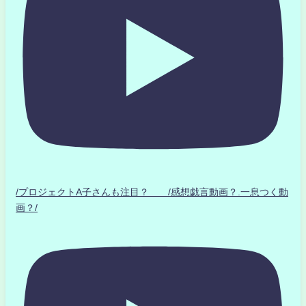
/プロジェクトA子さんも注目？ /感想戯言動画？.一息つく動
画？/