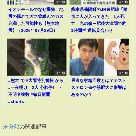
未分類
未分類
イオンモールでなぜ爆発 地
熊本県菊陽町のJR豊肥線「踏
震の揺れでガス管緩んでガス
切に人が入ってきた」1人死
充満した可能性も【熊本地
亡 光の森～肥後大津間で約
震】（2026年07月29日）
1時間半 運転見合わせ
未分類
未分類
#熊本 で #大雨特別警報 から
最適な射精回数とは？テスト
#一夜明け 2人 心肺停止 ・
ステロン値や筋肥大に影響は
不明者複数 #毎日新聞
あるのか？
#shorts
未分類
の関連記事