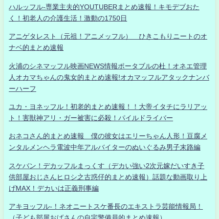
ハルッフル-専業主夫的YOUTUBERまとめ速報！キモデブおた
く！初老人の介護生活！激動の1750日
アニゲタレスト（元祖！アニメッフル） ひきこもりニートのオ
ナベ的まとめ速報
火浦のシネマッフル映画NEWS情報ポータブルの杜！オネエ管理
人オカマちゃんの鬼女的まとめ速報!オカマッフルアタックナンバ
ーハーフ
ユカ・ヨネッフル！初老的まとめ速報！！大帝イタチにラリアッ
ト！害獣神アリ・ガー被害に必殺！パイルドライバー
おネコさん的まとめ速報 僕の彼女はエリーちゃん人形！豆腐メ
ンタルメンヘラ電波中年アルバイターのぬいぐるみ男子末路編
スケバン！デカッフルまっくす（デカい強い2次元嫁だいすき子
供部屋おじさんヒロシ之古惑仔的まとめ速報）話題な動画取り上
げMAX！デカいは正義刑事編
アキヨッフル-！ネオニートスケ番長のエキストラ芸能情報局！
（子ども部屋おばさんの自宅警備員的まとめ速報）