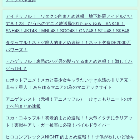
アイドッフル！ ワタクシ的まとめ速報 地下格闘アイドルだい
すき！23 ひうらのアニメ放送局101ちゃんねる BNK48 ！
SNH48！JKT48！MNL48！SGO48！GNZ48！STU48！SKE48
タダッフル！ネトゲ廃人的まとめ速報！！ネット乞食DE2000万
パワーズ！
・ハゲッフル！哀愁のハゲ男の髪ってるまとめ速報！！激しくハ
ゲっTEL？
ロボットアニメ！メカと美少女キャラだいすき永遠の非リア充・
非モテ星人 ！あらゆるマニアの為のマニアックサイト
アニゲタレスト（元祖！アニメッフル） ひきこもりニートのオ
ナベ的まとめ速報
ユカ・ヨネッフル！初老的まとめ速報！！大帝イタチにラリアッ
ト！害獣神アリ・ガー被害に必殺！パイルドライバー
ヒロコンプレックスNIGHT 的まとめ速報！！子供が欲しいど陰キ