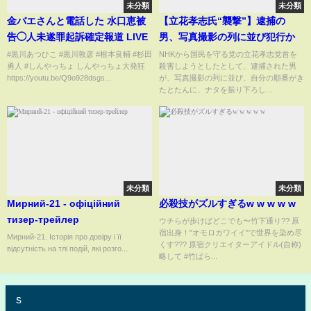
未分類
未分類
金バエさんと電話した 水口恵被
【立花孝志氏“襲撃”】逮捕の
告◯人未遂罪起訴確定報道 LIVE
男、写真撮影の列に並び犯行か
#黒川あつひこ #黒川敦彦 #根本良輔 #杉田
NHKから国民を守る党の立花孝志党首を
勇人 #しんやっちょ しんやっちょ大発狂
殺害しようとしたとして、逮捕された男
https://youtu.be/Q9o928dsgs...
が、写真撮影の列に並び、自分の順番がき
たとたんに、ナタを振り下ろし...
未分類
未分類
Мирний-21 - офіційний
必殺技がズルすぎるw w w w w
тизер-трейлер
ウチらが歩けばどこでも〜竹下通り?? 原
宿出身！"オモロカワイイ"で世界を染め尽
Мирний-21. Історія про довіру і її
くす??? 原宿クリエイターアイドル(自称)
відсутність на тлі подій, які розго...
略して #竹ぱら...
s