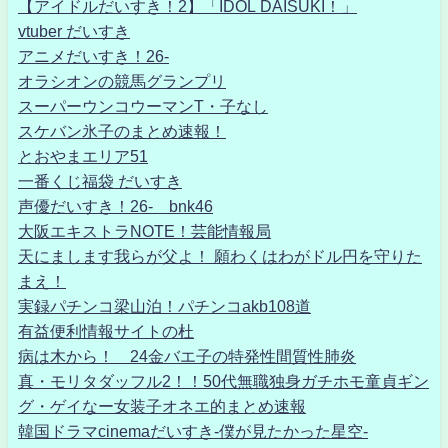
【アイドルだいすき！2】「IDOL DAISUKI！」
vtuber だいすき
アニメだいすき！26-
オラシオンの競馬グランプリ
スーパーウンコウーマンT・子なし
スケバン氷子のまとめ速報！
とおやまエリア51
一番くじ福袋 だいすき
声優だいすき！26- bnk46
大阪エキストラNOTE！芸能情報局
天にまします我らが父よ！ 願わくはわがドル円を守りた
まえ！
実録パチンコ梁山泊！パチンコakb108道
有益便利情報サイトの杜
病は木から！ 24金バエ子の特発性間質性肺炎
真・モリタダッフル2！！50代無職独身ガチホモ童貞ギン
グ・ゲイなー女装子オネエ的まとめ速報
韓国ドラマcinemaだいすき-僕が見たかった星空-