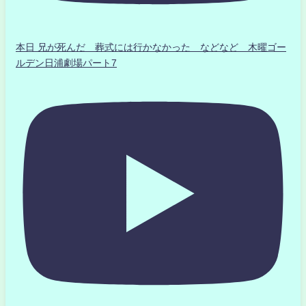
本日 兄が死んだ 葬式には行かなかった などなど 木曜ゴー
ルデン日浦劇場パート7