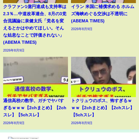
クラファン1億円達成も支持率は
イラン 米国に補償求める ホルム
2.3％…中道改革連合、8月の3党
ズ海峡めぐる交渉は不透明に
合流議論に泉健太氏「党名を変
(ABEMA TIMES)
えるとかはやめてほしい。そん
2026年8月9日
な姑息なことで評価されない」
(ABEMA TIMES)
2026年8月9日
通信高校の数学、ガチでヤバす
トクリュウのボス、怖すぎるｗ
ぎるｗｗｗ【2chまとめ】【2ch
ｗｗ【2chまとめ】【2chスレ】
スレ】【5chスレ】
【5chスレ】
2026年8月9日
2026年8月9日