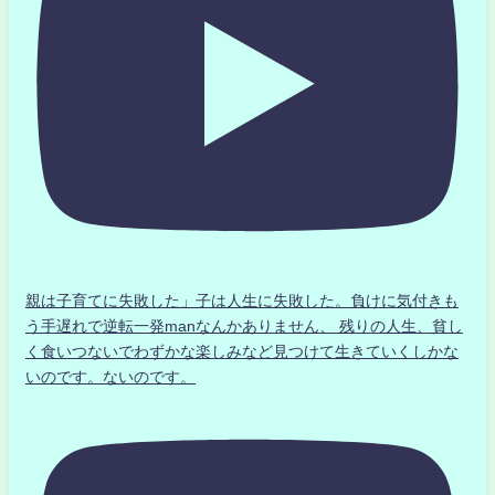
親は子育てに失敗した」子は人生に失敗した。負けに気付きも
う手遅れで逆転一発manなんかありません、 残りの人生、貧し
く食いつないでわずかな楽しみなど見つけて生きていくしかな
いのです。ないのです。