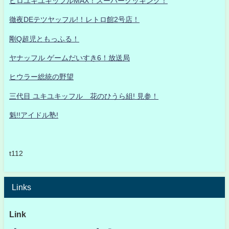
ヒロユキユキッフルMAX！スーパークッキング！
徹夜DEテツヤッフル!！レトロ館2号店！
剛Q超児ともっふる！
ヤナッフル ゲームだいすき6！放送局
ヒウラー総統の野望
三代目 ユキユキッフル 花のひうら組! 見参！
魁!!アイドル塾!
t112
Links
Link