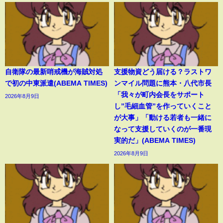
自衛隊の最新哨戒機が海賊対処
支援物資どう届ける？ラストワ
で初の中東派遣(ABEMA TIMES)
ンマイル問題に熊本・八代市長
「我々が町内会長をサポート
2026年8月9日
し”毛細血管”を作っていくこと
が大事」「動ける若者も一緒に
なって支援していくのが一番現
実的だ」(ABEMA TIMES)
2026年8月9日