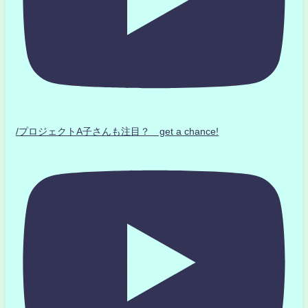
/プロジェクトA子さんも注目？ get a chance!