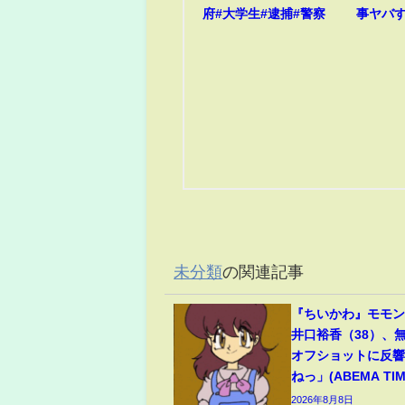
府#大学生#逮捕#警察
事ヤバ
未分類
の関連記事
『ちいかわ』モモ
井口裕香（38）、
オフショットに反
ねっ」(ABEMA TIM
2026年8月8日