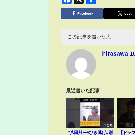
有
Facebook
post
この記事を書いた人
hirasawa 1
最近書いた記事
未分類
#八田與一#ひき逃げ#別
【ドラ