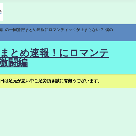
編--の一同驚愕まとめ速報にロマンティックが止まらない？-僕の
驚愕まとめ速報！にロマンテ
激闘編
日は足元が悪い中ご足労頂き誠に有難うございます。