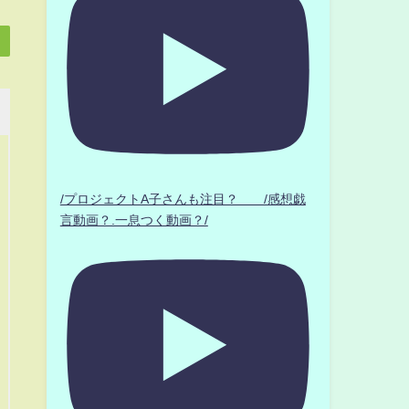
/プロジェクトA子さんも注目？ /感想戯
言動画？.一息つく動画？/