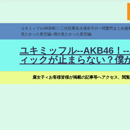
ユキミッフルAKB46！-二代目襲名火浦氷子の一同驚愕まとめ
見たかった夜空編--僕の見たかった星空編-
ユキミッフル--AKB46
ィックが止まらない？僕が
腐女子＜お客様皆様が掲載の記事等へアクセス、閲覧