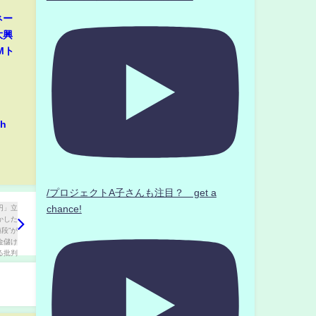
ネー
大興
Mト
h
/プロジェクトA子さんも注目？ get a
chance!