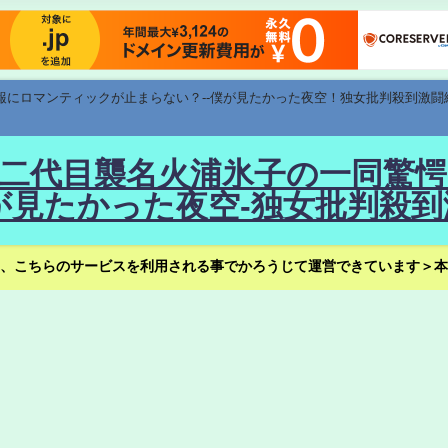
速報にロマンティックが止まらない？--僕が見たかった夜空！独女批判殺到激闘
！--二代目襲名火浦氷子の一同
見たかった夜空-独女批判殺到
、こちらのサービスを利用される事でかろうじて運営できています＞本