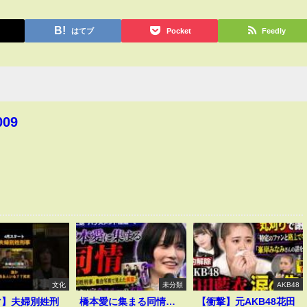
はてブ
Pocket
Feedly
009
文化
未分類
AKB48
マ】夫婦別姓刑
橋本愛に集まる同情…
【衝撃】元AKB48花田