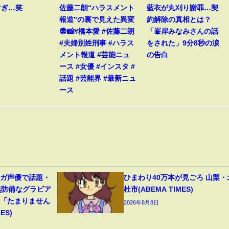
すぎ…笑
佐藤二朗“ハラスメント
藍衣が丸刈り謝罪…契
報道”の裏で見えた異変
約解除の真相とは？
😨📸#橋本愛 #佐藤二朗
「峯岸みなみさんの話
#夫婦別姓刑事 #ハラス
をされた」9分8秒の涙
メント報道 #芸能ニュ
の告白
ース #女優 #インスタ #
話題 #芸能界 #最新ニュ
ース
ンガ声優で話題・
ひまわり40万本が見ごろ 山梨・
無防備なグラビア
杜市(ABEMA TIMES)
響「たまりません
2026年8月8日
ES)