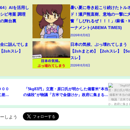
4）AIを活用し
暑い夏に巻き起こり続けたトル
シピ考案 調理
ド！瀬戸熊直樹、意地の一撃に
トの舞台裏
奮「しびれるぜ！！！」/麻雀・
ーナメント(ABEMA TIMES)
2026年8月8日
完全に詰んでしま
日本の気候、ぶっ壊れてしまう
【2chスレ】
【2chまとめ】【2chスレ】【5c
スレ】
2026年8月8日
０００
「5kg83円」立憲・原口氏が明かした備蓄米“本当
に差
の値段”が物議「古米で金儲けか」政府に集まる批
へ 騙
判
応援組
ローしよう