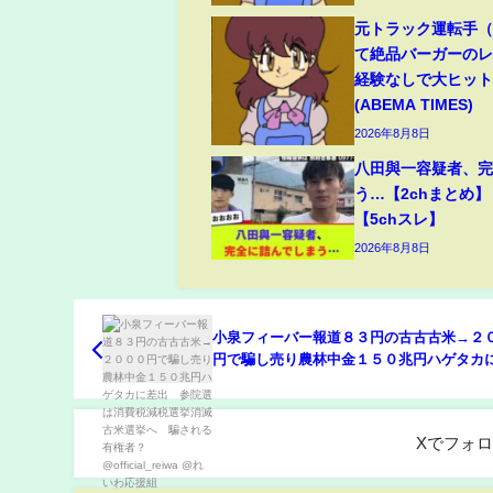
元トラック運転手（6
て絶品バーガーのレ
経験なしで大ヒッ
(ABEMA TIMES)
2026年8月8日
八田與一容疑者、
う…【2chまとめ】
【5chスレ】
2026年8月8日
小泉フィーバー報道８３円の古古古米→２
円で騙し売り農林中金１５０兆円ハゲタカ
出 参院選は消費税減税選挙消滅古米選挙
される有権者？@official_reiwa @れいわ
Xでフォ