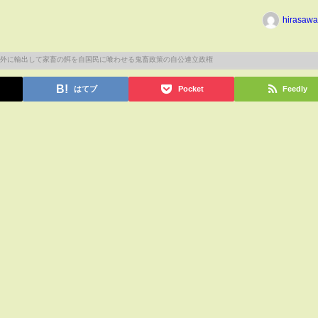
hirasawa
はてブ
Pocket
Feedly