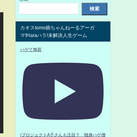
検索
カオスtomo娘ちゃんねーるアーガ
マ!Haraハラ!未解決人生ゲーム
ハゲて無双
/プロジェクトA子さんも注目？ 独身ハゲ僧