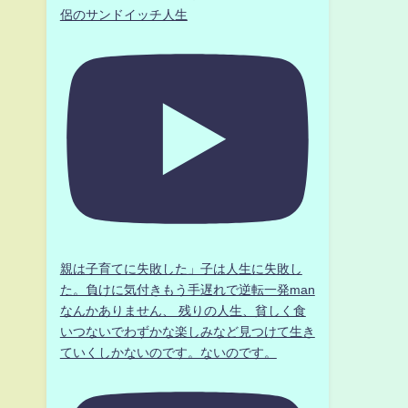
侶のサンドイッチ人生
親は子育てに失敗した」子は人生に失敗し
た。負けに気付きもう手遅れで逆転一発man
なんかありません、 残りの人生、貧しく食
いつないでわずかな楽しみなど見つけて生き
ていくしかないのです。ないのです。